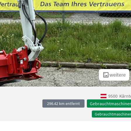
weitere
9500
Kärnt
Gebrauchtmaschine
296.42 km entfernt
Gebrauchtmaschine