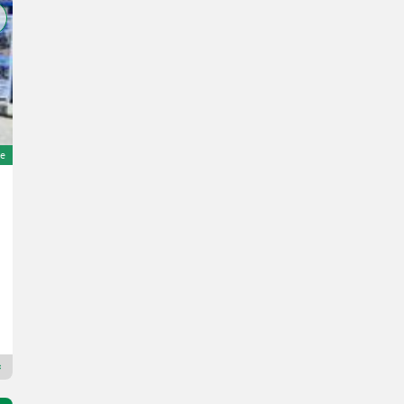
e
New Holland T5.110 Auto Command (Stage V)
Preis auf Anfrage
120 PS/88 kW
Bj. 2026
Landtechnik Villach GmbH
9500 Kärnten
Premium Gold Händler