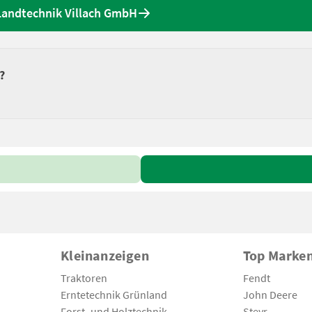
Landtechnik Villach GmbH
?
Kleinanzeigen
Top Marke
Traktoren
Fendt
Erntetechnik Grünland
John Deere
Forst- und Holztechnik
Steyr