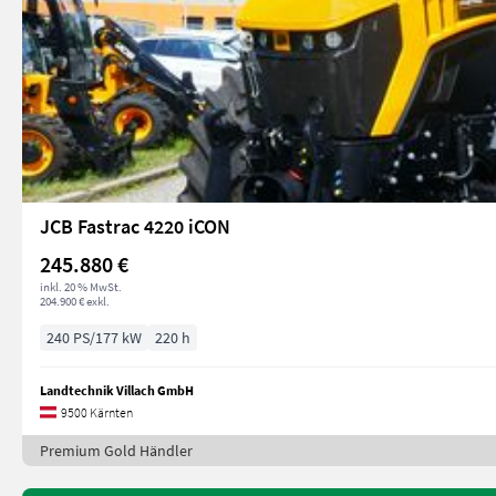
JCB Fastrac 4220 iCON
245.880 €
inkl. 20 % MwSt.
204.900 € exkl.
240 PS/177 kW
220 h
Landtechnik Villach GmbH
9500 Kärnten
Premium Gold Händler