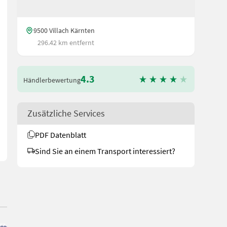
9500 Villach Kärnten
296.42 km entfernt
4.3
Händlerbewertung
länge: (Schild hinten) 4.040 mm Arbeitsleistung Grabtiefe: 2.390 m
Zusätzliche Services
PDF Datenblatt
Sind Sie an einem Transport interessiert?