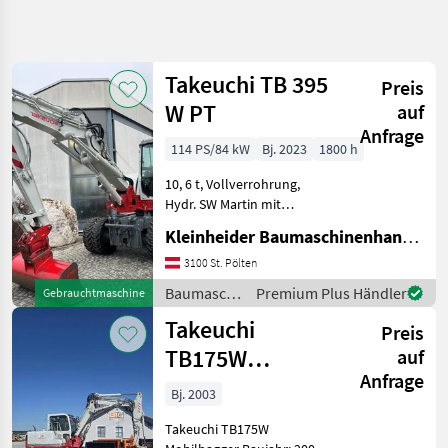
Suche
verfeinern
Takeuchi TB 395
Preis
Kategorie
Land
Filter
4
W PT
auf
Anfrage
32
114 PS/84 kW
Bj. 2023
1800 h
AKTUELLER
Zurücksetzen
Ergebnisse
PFAD
anzeigen
10, 6 t, Vollverrohrung,
Bautechnik
Hydr. SW Martin mit
Powertilt, 30 km/h
Baumaschinen
Kleinheider Baumaschinenhandel GmbH.
Ausführung, Schild,
Mobilbagger
Böschungslöffel (1500 mm),
3100 St. Pölten
Tieflöffel (300/600 mm),
Takeuchi
Baumaschinen
Premium Plus Händler
Gebrauchtmaschine
Top Zustand
/ Takeuchi
Takeuchi
Baumaschinen Mobil
Preis
KATEGORIE
WÄHLEN
TB175W
auf
Anfrage
Mobilbagger
Takeuchi
Bj. 2003
Takeuchi TB175W
CAT