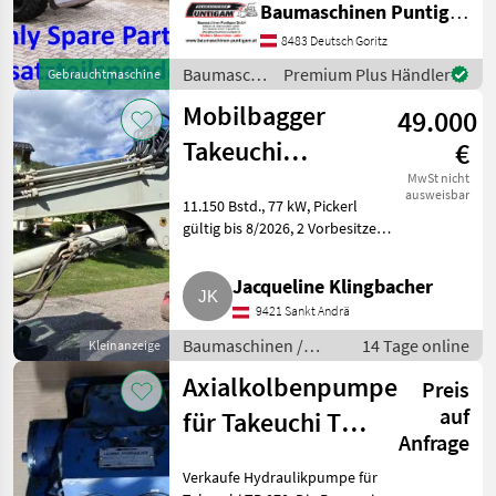
Baumaschinen Puntigam GmbH
Schlachten/Ersatzteilträger!
Baumaschinen Puntigam
8483 Deutsch Goritz
GmbH Unser Spezialgebiet:
Baumaschinen
Premium Plus Händler
Gebrauchtmaschine
Ankauf - Verkauf -
/ Takeuchi
Vermietung
Mobilbagger
49.000
Takeuchi
€
TB295W
MwSt nicht
ausweisbar
11.150 Bstd., 77 kW, Pickerl
gültig bis 8/2026, 2 Vorbesitzer,
Allradantrieb, Getriebeart:
Automatik, Treibstoff: Diesel,
Jacqueline Klingbacher
Erstzulassung: September 2016,
9421 Sankt Andrä
immer von ei
Baumaschinen /
14 Tage online
Kleinanzeige
Mobilbagger
Axialkolbenpumpe
Preis
auf
für Takeuchi TB
Anfrage
070
Verkaufe Hydraulikpumpe für