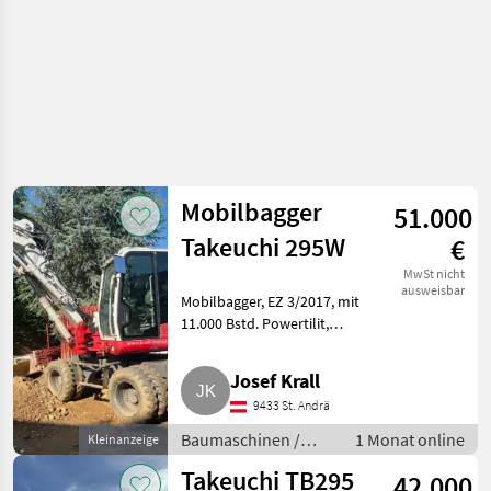
Mobilbagger
51.000
Takeuchi 295W
€
MwSt nicht
ausweisbar
Mobilbagger, EZ 3/2017, mit
11.000 Bstd. Powertilit,
Böschungslöffel und Tieflöffel.
Sofort verfügbar. MwSt.
Josef Krall
ausweisbar. Baumaschinen
9433 St. Andrä
Mobilbagger
Baumaschinen /
1 Monat online
Kleinanzeige
Mobilbagger
Takeuchi TB295
42.000