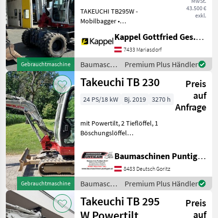
MwSt.
Powertilt
43.500 €
TAKEUCHI TB295W -
exkl.
Mobilbagger •
MARKTPLATZ
Gebrauchtmaschine •
Kappel Gottfried Ges.m.b.H.
Marktplatz
Händlerangebote
Kleinanzeigen
Baujahr: 2014 •
Betriebsstunden: 9.400 h •
7433 Mariasdorf
Powertilt • Achsabstützung
Baumaschinen
Premium Plus Händler
Gebrauchtmaschine
• Verstellausleger •
/ Takeuchi
Takeuchi TB 230
Klimaanlage Bau
Preis
auf
24 PS/18 kW
Bj. 2019
3270 h
Anfrage
mit Powertilt, 2 Tieflöffel, 1
Böschungslöffel
Referenznummer: 20757
Baumaschinen Puntigam
Baumaschinen Puntigam GmbH
GmbH Unser Spezialgebiet:
8483 Deutsch Goritz
Ankauf - Verkauf -
Vermietung von
Baumaschinen
Premium Plus Händler
Gebrauchtmaschine
Baumaschine
/ Takeuchi
Takeuchi TB 295
Preis
W Powertilt
auf