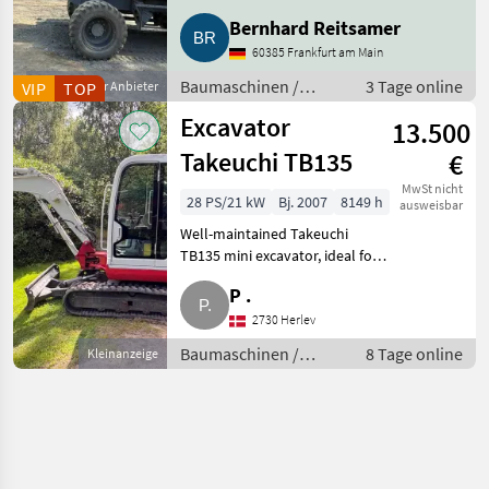
Bernhard Reitsamer
60385 Frankfurt am Main
Baumaschinen /
3 Tage online
VIP
Gewerblicher Anbieter
TOP
Mobilbagger
Excavator
13.500
Takeuchi TB135
€
MwSt nicht
28 PS/21 kW
Bj. 2007
8149 h
ausweisbar
Well-maintained Takeuchi
TB135 mini excavator, ideal for
construction, landscaping,
P .
utility work, and general
excavation projects. Known for
2730 Herlev
its reliability, durabil
Baumaschinen /
8 Tage online
Kleinanzeige
Mobilbagger