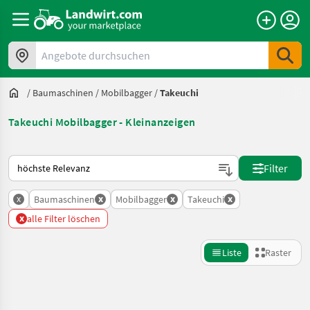
Angebote durchsuchen
/
Baumaschinen
/
Mobilbagger
/
Takeuchi
Takeuchi Mobilbagger - Kleinanzeigen
So wird auf Landwirt.com sortiert
Filter
x
x
x
x
Baumaschinen
Mobilbagger
Takeuchi
x
alle Filter löschen
Liste
Raster