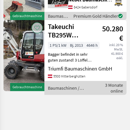
2Tieflöffel 400mm 900mm
1Böschungslöffel 1500mm.
8424 Gabersdorf
Service Neu gemacht von
Baumaschinen
Premium Gold Händler
Gebrauchtmaschine
Fa.Huppenkothen.Österreichis
/ Takeuchi
Takeuchi
50.280
TB295W
€
Powertilt
1 PS/1 kW
Bj. 2013
4646 h
inkl. 20 %
MwSt.
41.900 €
Bagger befindet in sehr
exkl.
guten zustand! 3 Löffel
Eintausch möglich
Triumfi Baumaschinen GmbH
Baumaschinen Mobilbagger
5500 Mitterberghütten
3 Monate
Gebrauchtmaschine
Baumaschinen /
online
Takeuchi