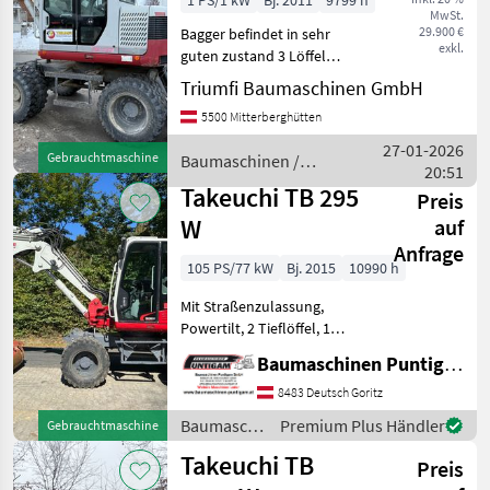
1 PS/1 kW
Bj. 2011
9799 h
MwSt.
29.900 €
Bagger befindet in sehr
exkl.
guten zustand 3 Löffel
Powertilt Eintausch
Triumfi Baumaschinen GmbH
möglich Baumaschinen
5500 Mitterberghütten
Mobilbagger
27-01-2026
Gebrauchtmaschine
Baumaschinen /
20:51
Takeuchi
Takeuchi TB 295
Preis
W
auf
Anfrage
105 PS/77 kW
Bj. 2015
10990 h
Mit Straßenzulassung,
Powertilt, 2 Tieflöffel, 1
Böschungslöffel
Baumaschinen Puntigam GmbH
Referenznummer: 15390
Baumaschinen Puntigam
8483 Deutsch Goritz
GmbH Unser Spezialgebiet:
Baumaschinen
Premium Plus Händler
Gebrauchtmaschine
Ankauf - Verkauf - Vermie
/ Takeuchi
Takeuchi TB
Preis