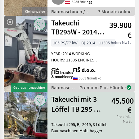
6235 Brixlegg
abgedichtet, viele Schläuche g
Baumaschinen /
3 Monate online
Kleinanzeige
Mobilbagger
Takeuchi
39.900
TB295W - 2014
€
YEAR -
105 PS/77 kW
Bj. 2014
11305 h
ohne MwSt.
POWERTILT - 3X
YEAR: 2014 WORKING
BUCKETS
HOURS: 11305 ENGINE:
DIESEL ISUZU - 77KW
FIŠ d.o.o.
10800KG POWERTILT
HYDRAULIC QUICK HITCH
3303 Gomilsko
PLOUGH LIGHTS AIR
Baumaschinen
Premium Plus Händler
Gebrauchtmaschine
CONDITION RADIO HEATED
/ Takeuchi
SEAT CLOSED H
Takeuchi mit 3
45.500
Löffel TB 295 W-
€
2
Preis inkl.
MwSt
Takeuchi 295, Bj. 2019, 3 Löffel.
Baumaschinen Mobilbagger