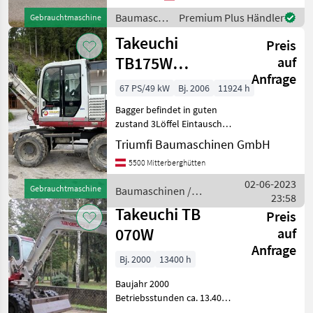
Eigengewicht: 10.800kg.
Baumaschinen
Premium Plus Händler
Gebrauchtmaschine
Referenznummer: 2283
/ Takeuchi
Takeuchi
Baumaschinen Puntiga
Preis
TB175W
auf
Anfrage
Powertilt
67 PS/49 kW
Bj. 2006
11924 h
Bagger befindet in guten
zustand 3Löffel Eintausch
möglich Baumaschinen
Triumfi Baumaschinen GmbH
Mobilbagger
5500 Mitterberghütten
02-06-2023
Gebrauchtmaschine
Baumaschinen /
23:58
Takeuchi
Takeuchi TB
Preis
070W
auf
Anfrage
Bj. 2000
13400 h
Baujahr 2000
Betriebsstunden ca. 13.400
Stunden Zum