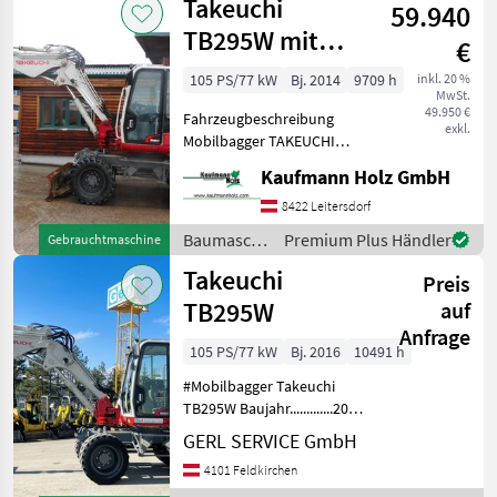
Takeuchi
59.940
TB295W mit
€
Vollausstattung
105 PS/77 kW
Bj. 2014
9709 h
inkl. 20 %
MwSt.
u. 3 Löffel (
49.950 €
Fahrzeugbeschreibung
Zentra
exkl.
Mobilbagger TAKEUCHI
TB295W Bj. 2014 lt. Zähler
Kaufmann Holz GmbH
9.709 Stunden 10.700 KG 77
KW - POWERTILT - hydr.
8422 Leitersdorf
Schnellwechsler - alle
Baumaschinen
Premium Plus Händler
Gebrauchtmaschine
Leitungen
/ Takeuchi
Takeuchi
Preis
TB295W
auf
Anfrage
105 PS/77 kW
Bj. 2016
10491 h
#Mobilbagger Takeuchi
TB295W Baujahr.............2016
S/N.................190100824
GERL SERVICE GmbH
Stundenzähler.......10491
4101 Feldkirchen
Motor...............77 kW, 4 Zyl.