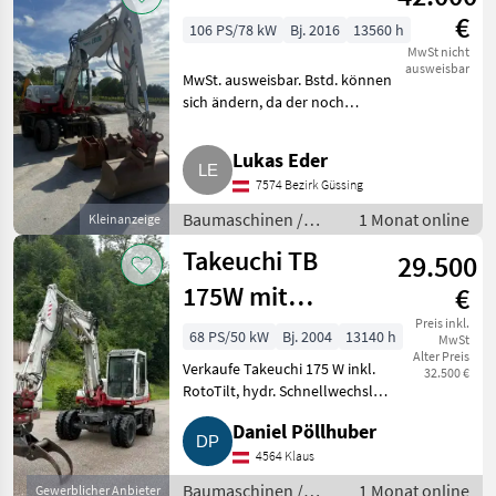
€
106 PS/78 kW
Bj. 2016
13560 h
MwSt nicht
ausweisbar
MwSt. ausweisbar. Bstd. können
sich ändern, da der noch
eingesetzt wird. Fahrmotor neu,
Hinterachse neu, wenig
Lukas Eder
Polzenspiel. Alle Angaben ohne
7574 Bezirk Güssing
Gewähr. Baumaschinen Mo
Baumaschinen /
1 Monat online
Kleinanzeige
Mobilbagger
Takeuchi TB
29.500
175W mit
€
RotoTilt
Preis inkl.
68 PS/50 kW
Bj. 2004
13140 h
MwSt
Alter Preis
Verkaufe Takeuchi 175 W inkl.
32.500 €
RotoTilt, hydr. Schnellwechsler,
hydr. Drehdurchführung,
Daniel Pöllhuber
Hammer- und Greiferleitung,
Leckölleitung, 12 V Versorgung
4564 Klaus
am Anbaugerät, Anhä
Baumaschinen /
1 Monat online
Gewerblicher Anbieter