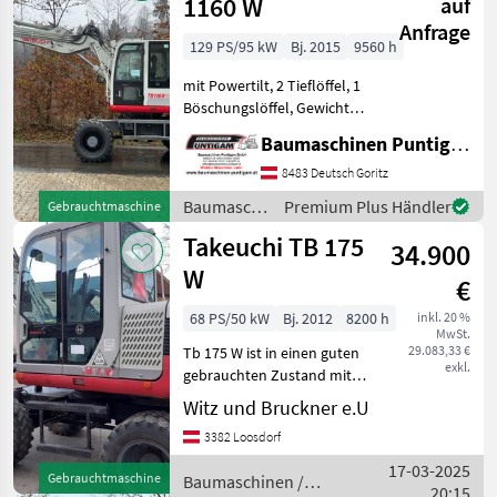
1160 W
auf
Anfrage
129 PS/95 kW
Bj. 2015
9560 h
mit Powertilt, 2 Tieflöffel, 1
Böschungslöffel, Gewicht
16.000 kg,
Baumaschinen Puntigam GmbH
Referenznummer: 15593
Baumaschinen Puntigam
8483 Deutsch Goritz
GmbH Unser Spezialgebiet:
Baumaschinen
Premium Plus Händler
Gebrauchtmaschine
Ankauf - Verkauf - Vermi
/ Takeuchi
Takeuchi TB 175
34.900
W
€
68 PS/50 kW
Bj. 2012
8200 h
inkl. 20 %
MwSt.
29.083,33 €
Tb 175 W ist in einen guten
exkl.
gebrauchten Zustand mit
Hydraulischen
Witz und Bruckner e.U
Schnellwechsler CW10 und
3382 Loosdorf
150 cm Böschungslöffel,
mit Schild und
17-03-2025
Gebrauchtmaschine
Baumaschinen /
Hydraulikanschlüsse am
20:15