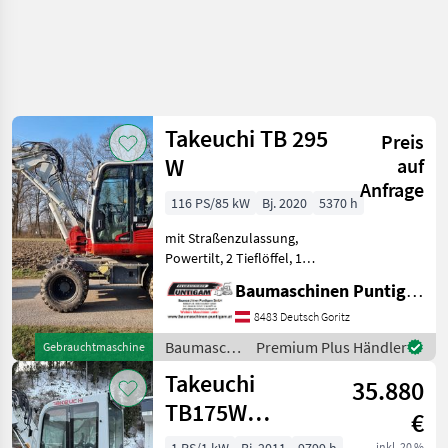
Takeuchi TB 295
Preis
W
auf
Anfrage
116 PS/85 kW
Bj. 2020
5370 h
mit Straßenzulassung,
Powertilt, 2 Tieflöffel, 1
Böschungslöffel
Baumaschinen Puntigam GmbH
Referenznummer: 18416
Baumaschinen Puntigam
8483 Deutsch Goritz
GmbH Unser Spezialgebiet:
Baumaschinen
Premium Plus Händler
Gebrauchtmaschine
Ankauf - Verkauf - Vermie
/ Takeuchi
Takeuchi
35.880
TB175W
€
Powertilt
inkl. 20 %