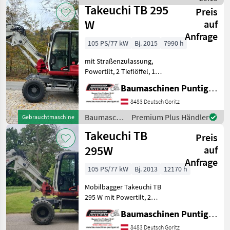
Takeuchi
Arm Baumasch
Takeuchi TB 295
Preis
W
auf
Anfrage
105 PS/77 kW
Bj. 2015
7990 h
mit Straßenzulassung,
Powertilt, 2 Tieflöffel, 1
Böschungslöffel
Baumaschinen Puntigam GmbH
Referenznummer: 7441
Baumaschinen Puntigam
8483 Deutsch Goritz
GmbH Unser Spezialgebiet:
Baumaschinen
Premium Plus Händler
Gebrauchtmaschine
Ankauf - Verkauf - Vermiet
/ Takeuchi
Takeuchi TB
Preis
295W
auf
Anfrage
105 PS/77 kW
Bj. 2013
12170 h
Mobilbagger Takeuchi TB
295 W mit Powertilt, 2
Tieflöffel, 1
Baumaschinen Puntigam GmbH
Böschungslöffel,
Straßenzulassung,
8483 Deutsch Goritz