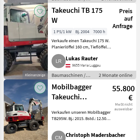
Mobilbagger
Takeuchi TB 175
Preis
auf
W
Anfrage
1 PS/1 kW
Bj. 2004
7000 h
Verkaufe einen Takeuchi 175 W.
Planierlöffel 160 cm, Tieflöffel
80, evt. mit Holzzange. Wenig
Lukas Rauter
Bstd. Reifen sind neu.
Hauptarm-Zylinder neu. Die
9655 Maria Luggau
Pumpe für den Fahrant
Baumaschinen /
2 Monate online
Kleinanzeige
Mobilbagger
Mobilbagger
55.800
Takeuchi
€
TB295W
MwSt nicht
ausweisbar
Verkaufen unseren Mobilbagger
TB295W. Bj.: 2015. Bstd.: 12.500,
Gerät noch im Einsatz. Wenig
Spiel, Powertilt und
Christoph Madersbacher
Drehdurchführung neu