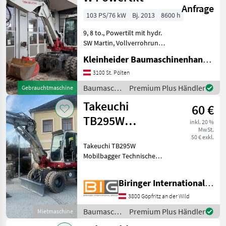
Anfrage
103 PS/76 kW
Bj. 2013
8600 h
9, 8 to., Powertilt mit hydr.
SW Martin, Vollverrohrung,
Klima, Zentralschmierung,
Kleinheider Baumaschinenhandel GmbH.
Injektoren neu in 6.2025, 3
Löffel Baumaschinen
3100 St. Pölten
Mobilbagger
Baumaschinen
Premium Plus Händler
Gebrauchtmaschine
/ Takeuchi
Takeuchi
60 €
TB295W
inkl. 20 %
MwSt.
Mobilbagger
50 € exkl.
Takeuchi TB295W
Mobilbagger Technische
Daten: - Motorleistung:
85kW - Zwillingsbereifung 8,
Biringer International GmbH
25–20 Abmessungen: -
Transportlänge: 6.5 m -
3800 Göpfritz an der Wild
Transportbreite: 2.33 m -
Baumaschinen
Premium Plus Händler
Mietmaschine
Tra
/ Takeuchi