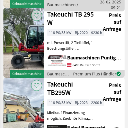
Isuzu Gewicht...
28-02-2025
Gebrauchtmaschine
Baumaschinen /
09:21
Takeuchi
Takeuchi TB 295
Preis
W
auf
Anfrage
116 PS/85 kW
Bj. 2020
9230 h
mit Powertilt, 2 Tieflöffel, 1
Böschungslöffel,
Straßenzulassung
Baumaschinen Puntigam GmbH
Referenznummer: 20230
Baumaschinen Puntigam
8483 Deutsch Goritz
GmbH Unser Spezialgebiet:
Baumaschinen
Premium Plus Händler
Gebrauchtmaschine
Ankauf - Verkauf - Vermietu
/ Takeuchi
Takeuchi
Preis
TB295W
auf
Anfrage
116 PS/85 kW
Bj. 2023
2200 h
Mietkauf-Finanzierung
möglich. Zuebhör:Klima,
Kamera, Powertilt,
Nebel Baumaschinen