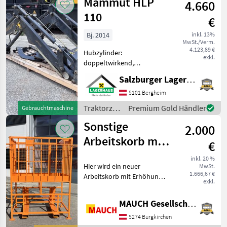
Mammut HLP
Valtra Trakto
4.660
110
€
Bj. 2014
inkl. 13%
MwSt./Verm.
4.123,89 €
Hubzylinder:
exkl.
doppeltwirkend,
Front/Heck: Frontlader,
Salzburger Lagerhaus-Technik
Anbaukonsole,
Parallelführung,
5101 Bergheim
Schnellwechselrahmen, 3.
Traktorzubehör
Premium Gold Händler
Gebrauchtmaschine
Steuerkreis Verkaufe sehr
/ Mammut
Sonstige
schönen Mammut
2.000
Frontlader Typ HLP 1
Arbeitskorb mit
€
Erhöhung
inkl. 20 %
Hier wird ein neuer
MwSt.
1.666,67 €
Arbeitskorb mit Erhöhung:
exkl.
Ausstattung: -
Euroaufnahme - Ablagefach
MAUCH Gesellschaft m.b.H. & Co.KG
- Stapleraufnahme Das
Gerät ist in Burgkirchen
5274 Burgkirchen
lagernd. Damit i