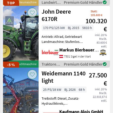
Landwirtsch.
Premium Gold Händler
TOP
Neumaschine
Motor Kubota D 1
Motorfahrzeuge
John Deere
Statt:
/ SAT
105.600 €
6170R
100.320
€
170 PS/125 kW
Bj. 2015
5810 h
inkl. 20 %
Antrieb: Allrad, Getriebeart
MwSt.
Landmaschine: Stufenloses
83.600 €
Getriebe, Plattform: Kabine,
exkl.
Markus Bierbauer GmbH
Zapfwellendrehzahl:
540/540E/1000,
7501 Siget in der Wart
Höchstgeschwindigkeit in
Traktoren
Premium Gold Händler
-5 %
Gebrauchtmaschine
km/h: 50 km/h, Aufladung:
/ John
Weidemann 1140
27.500
Deere
light
€
25 PS/18 kW
Bj. 2026
68 h
inkl. 20 %
MwSt.
22.916,67 €
Treibstoff: Diesel, Zusatz-
exkl.
Hydraulikkreis,
Schnellwechselrahmen,
Kaufmann Alois GmbH