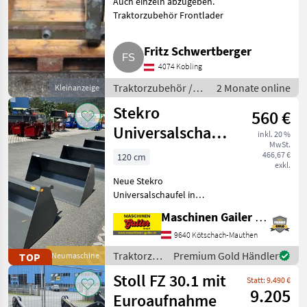
Auch einzeln abzugeben.
Traktorzubehör Frontlader
Fritz Schwertberger
4074 Kobling
Traktorzubehör /
2 Monate online
Kleinanzeige
Frontlader
Stekro
560 €
Universalschaufel
inkl. 20 %
MwSt.
NEU 120 - 240
466,67 €
120 cm
exkl.
cm
Neue Stekro
Universalschaufel in
folgenden Größen: * B/H/T:
Maschinen Gailer GmbH
120x70x64cm; 0, 43m³;
147kg; € 560, - inkl. MwSt. *
9640 Kötschach-Mauthen
B/H/T: 130x70x64cm; 0,
Traktorzubehör
Premium Gold Händler
TOP
Neumaschine
46m³; 159kg; € 590, - inkl.
/ Stekro
Stoll FZ 30.1 mit
Mw
Statt: 9.490 €
9.205
Euroaufnahme