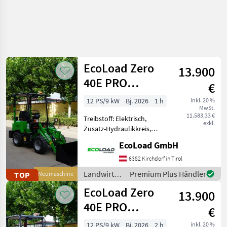
EcoLoad Zero
13.900
40E PRO
€
Elektrolader
12 PS/9 kW
Bj. 2026
1 h
inkl. 20 %
MwSt.
Hoflader
11.583,33 €
Treibstoff: Elektrisch,
exkl.
Zusatz-Hydraulikkreis,
Zugmaul,
EcoLoad GmbH
Schnellwechselrahmen,
hydr. Geräteverriegelung,
6382 Kirchdorf in Tirol
Elektroantrieb Absolute
Landwirtsch.
Premium Plus Händler
TOP
Neumaschine
Profiausführung. Top
Motorfahrzeuge
EcoLoad Zero
Qualität. Der EcoL
13.900
/ EcoLoad
40E PRO
€
Elektrolader
12 PS/9 kW
Bj. 2026
2 h
inkl. 20 %