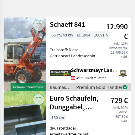
Suche
verfeinern
Schaeff 841
12.990
Kategorie
Land
Filter
2
€
65 PS/48 kW
Bj. 1994
10691 h
1.420
inkl. 13%
AKTUELLER
Zurücksetzen
Ergebnisse
MwSt./Verm.
Treibstoff: Diesel,
PFAD
11.495,58 €
anzeigen
Getriebeart Landmaschine:
exkl.
Schaeffer
Hydrostatgetriebe, hydr.
2630
Geräteverriegelung, Kabine,
Hoflader
Schwarzmayr Landtechnik GmbH - Aurolzmünster
Euro
Schnellwechselrahmen,
Aufnahme
4971 Aurolzmünster
Zusatz-Hydraulikkreis EDV:
72177; Radlader - m
Baumaschinen
Premium Gold Händler
Gebrauchtmaschine
KATEGORIE
/ Schaeff
WÄHLEN
Euro Schaufeln,
729 €
Dunggabel,
Landtechnik
1.047
inkl. 20 %
MwSt.
Ballengreifer
607,50 €
130 cm
Bautechnik
131
exkl.
div. Frontlader
Forsttechnik
114
Arbeitswerkzeuge mit