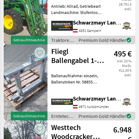
28.761 €
Antrieb: Allrad, Getriebeart
exkl.
Landmaschine: Stufenloses
Getriebe, Plattform: Kabine,
Schwarzmayr Landtechnik GmbH - Gampern
Zapfwellendrehzahl:
540/540E/1000,
4851 Gampern
Höchstgeschwindigkeit in
Traktoren
Premium Gold Händler
Gebrauchtmaschine
km/h: 50 km/h, Aufladung:
/ John
Fliegl
495 €
Deere
Ballengabel 1-
inkl. 20 %
MwSt.
fach
412,50 €
exkl.
Ballenaufnahme: einzeln,
Ballenzinken Nr. 58855
Ballengabel "Combi" -
Serienmäßig verzinkt - Zum
Schwarzmayr Landtechnik GmbH - Aurolzmünster
Transport von Rund- und
Rechteckballen geeignet -
4971 Aurolzmünster
Ext
Erntetechnik
Premium Gold Händler
Gebrauchtmaschine
Grünland /
Westtech
6.948
Fliegl
Woodcracker