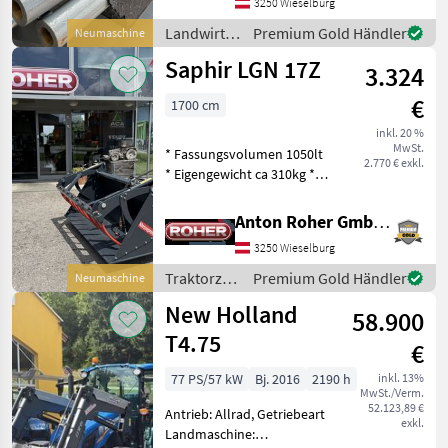
Anbaugeräte
3250 Wieselburg
Landwirtsch.
Premium Gold Händler
Neumaschine
Motorfahrzeuge
Saphir LGN 17Z
3.324
/ Sonstige
€
1700 cm
inkl. 20 %
MwSt.
* Fassungsvolumen 1050lt
2.770 € exkl.
* Eigengewicht ca 310kg *
hydr. Niederhalter mit
Wandentnahme Funktion *
Anton Roher GmbH (ACA Center Roher)
9 Zinken * Seitenwände
3250 Wieselburg
schraubbar Traktorzubehör
Frontlader-Anb
Traktorzubehör
Premium Gold Händler
Neumaschine
/ Saphir
New Holland
58.900
T4.75
€
77 PS/57 kW
Bj. 2016
2190 h
inkl. 13%
MwSt./Verm.
52.123,89 €
Antrieb: Allrad, Getriebeart
exkl.
Landmaschine: