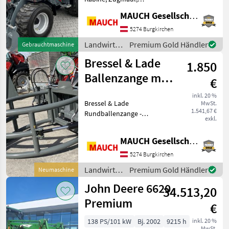
Schnellwechselrahmen,
MAUCH Gesellschaft m.b.H. & Co.KG
hydr. Geräteverriegelung
Neuwertiger Giant G2500
5274 Burgkirchen
mit - Kabine mit Heizung -
Landwirtsch.
Premium Gold Händler
Gebrauchtmaschine
Bereifung 31x15.50-15EM -
Motorfahrzeuge
Bressel & Lade
LE
1.850
/ Giant
Ballenzange mit
€
Euro-Aufnahme
inkl. 20 %
Bressel & Lade
MwSt.
AKTION
1.541,67 €
Rundballenzange -
exkl.
Deutsches
Qualitätsprodukt von der
MAUCH Gesellschaft m.b.H. & Co.KG
Firma Bressel & Lade •
Kompakte Ballenzange mit
5274 Burgkirchen
sehr kurzem Vorbaumaß •
Landwirtsch.
Premium Gold Händler
Neumaschine
Robuste Bauweise • 2
Motorfahrzeuge
John Deere 6620
34.513,20
/ Bressel &
Lade
Premium
€
138 PS/101 kW
Bj. 2002
9215 h
inkl. 20 %
MwSt.