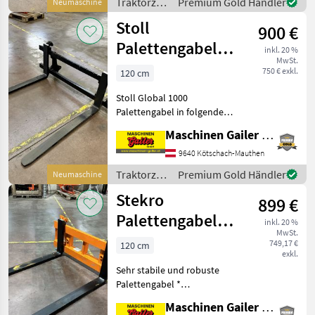
Traktorzubehör
Premium Gold Händler
Neumaschine
Hülsen im Rahmen ein
/ Stoll
Stoll
900 €
Palettengabel
inkl. 20 %
MwSt.
Global 1000kg
750 € exkl.
120 cm
1000mm Euro
Stoll Global 1000
Palettengabel in folgender
Ausführung: *
Maschinen Gailer GmbH
Euroaufnahme *
Zinkenlänge 100 cm *
9640 Kötschach-Mauthen
Zinkendimension Breite 800
Traktorzubehör
Premium Gold Händler
Neumaschine
mm, Stärke 30 mm *
/ Stoll
Stekro
Tragkraft 1000 kg
899 €
Palettengabel
inkl. 20 %
MwSt.
Euro schwere
749,17 €
120 cm
exkl.
Ausführung
Sehr stabile und robuste
Palettengabel *
Euroaufnahme *
Maschinen Gailer GmbH
Zinkenlänge 120 cm *