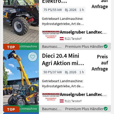
Elektro
auf
Anfrage
Teleskoplader
75 PS/55 kW
Bj. 2026
1 h
mit
Getriebeart Landmaschine:
Österreichpaket
Hydrostatgetriebe, Art der
Lenkung: 4-Rad, Treibstoff:
Amselgruber Landtechnik GmbH
Elektrisch, hydr.
Werkzeugverriegelung,
5121 Tarsdorf
Sperrdiff. hinten, Sperrdiff.
Baumaschinen
Premium Plus Händler
TOP
Gebrauchtmaschine
vorne, Steuergerät d
/ Dieci
Dieci 20.4 Mini
Preis
Agri Aktion mit
auf
Anfrage
Österreichpaket
50 PS/37 kW
Bj. 2026
1 h
Getriebeart Landmaschine:
Hydrostatgetriebe, Art der
Lenkung: 4-Rad, Treibstoff:
Amselgruber Landtechnik GmbH
Diesel, Abgasstufe: -/Stage
V, hydr.
5121 Tarsdorf
Werkzeugverriegelung,
Baumaschinen
Premium Plus Händler
TOP
Gebrauchtmaschine
Sperrdiff. hinten, Sperrdiff. v
/ Dieci