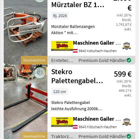
Mürztaler BZ 120
€
E Ballenzange
Bj. 2026
inkl. 20 %
MwSt.
mit
1.741,67 €
Mürztaler Ballenzangen
Haueraufnahme
exkl.
Aktion * mit
Haueraufnahme *
Maschinen Gailer GmbH
Besonders schonende
Ballenaufnahme über
9640 Kötschach-Mauthen
Greiferrahmen und
Erntetechnik
Premium Gold Händler
Neumaschine
Grundrahmen. * Sicherer
Grünland /
Stekro
Halt der Ballen über dopp
599 €
Sonstige
Palettengabel
inkl. 20 %
MwSt.
Euro Leicht
499,17 €
120 cm
exkl.
EINFÜHRUNGSAKTION
Stekro Palettengabel
!
leichte Ausführung 2000kg
* Euroaufnahme *
Maschinen Gailer GmbH
Zinkenlänge 120 cm *
Zinkendimension Breite 800
9640 Kötschach-Mauthen
mm, Stärke 40 mm *
Traktorzubehör
Premium Gold Händler
Neumaschine