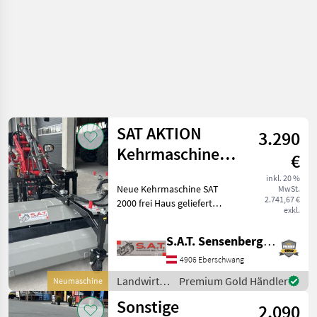
SAT AKTION
3.290
Kehrmaschine
€
2000 frei Haus
inkl. 20 %
Neue Kehrmaschine SAT
MwSt.
2.741,67 €
2000 frei Haus geliefert
exkl.
Unsere hydraulisch
angetriebene Traktor-
S.A.T. Sensenberger Agrar-Technik
Kehrmaschine ist der
robuste Allrounder für das
4906 Eberschwang
Reinigen stark
Landwirtsch.
Premium Gold Händler
Neumaschine
verschmutzter
Motorfahrzeuge
Sonstige
2.090
/ SAT