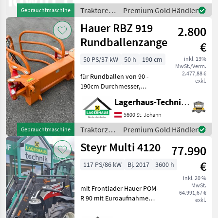
Kreuzsteuerhebel:
Traktoren
Premium Gold Händler
Gebrauchtmaschine
mechanisch,
/ New
Hauer RBZ 919
Druckluftbremse,
2.800
Holland
Frontlader, Frontla
Rundballenzange
€
50 PS/37 kW
50 h
190 cm
inkl. 13%
MwSt./Verm.
2.477,88 €
für Rundballen von 90 -
exkl.
190cm Durchmesser,
Gewicht: 237kg,
Lagerhaus-Technik St. Johann
Euroaufnahme, guter
Zustand Kaufpreis inkl. 13%
5600 St. Johann
Mwst. Wir bitten telefonisch
Traktorzubehör
Premium Gold Händler
Gebrauchtmaschine
oder per Mail Ihren Besuch
/ Hauer
Steyr Multi 4120
be
77.990
€
117 PS/86 kW
Bj. 2017
3600 h
inkl. 20 %
MwSt.
mit Frontlader Hauer POM-
64.991,67 €
R 90 mit Euroaufnahme
exkl.
und Performence Paket 1,
540/65R34 und 440/65R24