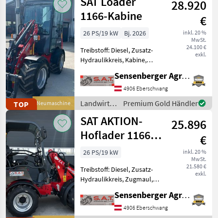
SAT Loader
28.920
Deere
Turbol
1166-Kabine
€
26 PS/19 kW
Bj. 2026
inkl. 20 %
MwSt.
24.100 €
Treibstoff: Diesel, Zusatz-
exkl.
Hydraulikkreis, Kabine,
Zugmaul,
Sensenberger Agrar-Technik
Schnellwechselrahmen,
hydr. Geräteverriegelung
4906 Eberschwang
+++Einführungsaktion+++
Landwirtsch.
Premium Gold Händler
TOP
Neumaschine
***SAT Hof-Loader 1166*** -
Motorfahrzeuge
SAT AKTION-
Motor Kub
25.896
/ SAT
Hoflader 1166-
€
Neumaschine
26 PS/19 kW
inkl. 20 %
MwSt.
21.580 €
Treibstoff: Diesel, Zusatz-
exkl.
Hydraulikkreis, Zugmaul,
Schnellwechselrahmen,
Sensenberger Agrar-Technik
hydr. Geräteverriegelung
+++Einführungsaktion+++
4906 Eberschwang
***SAT Hof-Loader 1166*** -