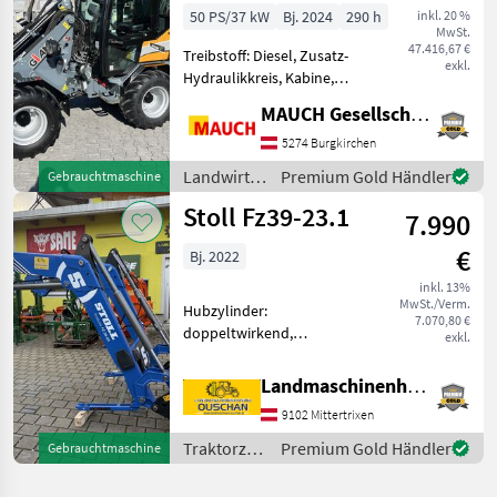
& Heckhydraulik
50 PS/37 kW
Bj. 2024
290 h
inkl. 20 %
MwSt.
Kat 2
47.416,67 €
Treibstoff: Diesel, Zusatz-
exkl.
Hydraulikkreis, Kabine,
Zugmaul,
MAUCH Gesellschaft m.b.H. & Co.KG
Schnellwechselrahmen,
hydr. Geräteverriegelung
5274 Burgkirchen
Giant 2700HD+ Industrie
Landwirtsch.
Premium Gold Händler
Gebrauchtmaschine
mit - Kabine 1-tuerig - Ber.
Motorfahrzeuge
Stoll Fz39-23.1
31x15.5
7.990
/ Giant
€
Bj. 2022
inkl. 13%
MwSt./Verm.
Hubzylinder:
7.070,80 €
doppeltwirkend,
exkl.
Front/Heck: Frontlader,
Eilgangventil,
Landmaschinenhandel Ouschan Anton
Parallelführung,
9102 Mittertrixen
Schnellwechselrahmen, 3.
Steuerkreis Stoll Frontlader
Traktorzubehör
Premium Gold Händler
Gebrauchtmaschine
ProfiLine FZ 39-23
/ Stoll
Neuwertig m