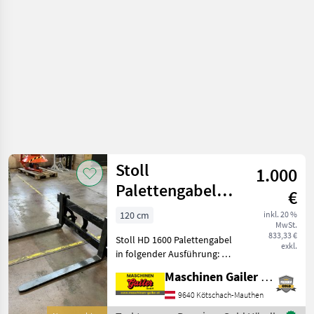
Stoll
1.000
Palettengabel
€
HD 1600kg
120 cm
inkl. 20 %
MwSt.
1000mm Euro
833,33 €
Stoll HD 1600 Palettengabel
exkl.
in folgender Ausführung: *
Euroaufnahme *
Maschinen Gailer GmbH
Zinkenlänge 100 cm *
Zinkendimension Breite 800
9640 Kötschach-Mauthen
mm, Stärke 30 mm * 3