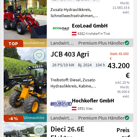
MwSt.
Hoflader
11.583,33 €
Zusatz-Hydraulikkreis,
exkl.
Schnellwechselrahmen,
hydr. Geräteverriegelung,
EcoLoad GmbH
Elektroantrieb Absolute
Profiausführung. Top
6382 Kirchdorf in Tirol
Qualität. Der EcoLoad Zero
Landwirtsch.
Premium Plus Händler
TOP
Neumaschine
40E PRO ist ein so gut
Motorfahrzeuge
JCB 403 Agri
Statt: 45.000
/ EcoLoad
€
43.200
26 PS/19 kW
Bj. 2024
104 h
€
Treibstoff: Diesel, Zusatz-
inkl. 20 %
Hydraulikkreis, Kabine,
MwSt.
Schnellwechselrahmen,
36.000 €
exkl.
hydr. Geräteverriegelung
Hochkofler GmbH
JCB 403 Agri Vorführer
8551 Wies
(oder auch Neu erhältlich) -
Kabine inkl. Hei
Landwirtsch.
Premium Plus Händler
-4 %
Vorführmaschine
Motorfahrzeuge
Dieci 26.6E
Preis
/ JCB