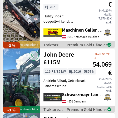
€
Bj. 2021
inkl. 20 %
MwSt.
Hubzylinder:
7.670,83 €
doppeltwirkend,
exkl.
Front/Heck: Frontlader,
Maschinen Gailer GmbH
Parallelführung,
Schnellwechselrahmen, 3.
9640 Kötschach-Mauthen
Steuerkreis
Traktorzubehör
Premium Gold Händler
-3 %
Neumaschine
Ausstellungsmaschine-
/ Stoll
John Deere
Neumaschine unbenützt.
Statt: 55.741
Neuer Stoll FZ 30
€
6115M
54.069
€
116 PS/85 kW
Bj. 2016
5897 h
inkl. 20 %
Antrieb: Allrad, Getriebeart
MwSt.
Landmaschine:
45.057,50 €
Lastschaltgetriebe,
exkl.
Schwarzmayr Landtechnik GmbH - Gampern
Plattform: Kabine,
Zapfwellendrehzahl:
4851 Gampern
540E/1000,
Traktoren
Premium Gold Händler
-3 %
Gebrauchtmaschine
Höchstgeschwindigkeit in
/ John
km/h: 50 km/h, Aufladung: