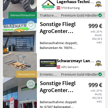
Lagerhaus-Technik Bramberg
Bereifung, 2 mech. + 2 elekt.
5733 Bramberg
Steuergeräte, hydr.
Bremsventil, guter
Traktoren
Premium Gold Händler
Gebrauchtmaschine
/ Steyr
Sonstige Fliegl
999 €
AgroCenter
inkl. 20 %
MwSt.
Ballengabel 2-
832,50 €
exkl.
Ballenaufnahme: doppelt,
fach
Ballenzinken Nr. 70070
Ballengabel "Combi-
Duplex" - Serienmäßig
Schwarzmayr Landtechnik GmbH - Gampern
verzinkt - Zum Transport
von zwei Rundballen
4851 Gampern
geeignet - mit s
Erntetechnik
Premium Gold Händler
Neumaschine
Grünland /
Sonstige Fliegl
999 €
Sonstige
AgroCenter
inkl. 20 %
MwSt.
Ballengabel 2-
832,50 €
exkl.
Ballenaufnahme: doppelt
fach
Nr. 67307 Ballengabel