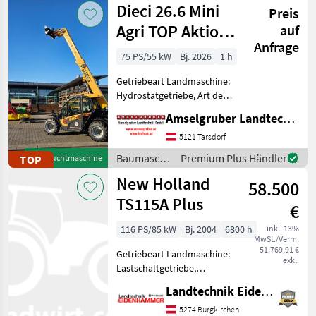
Dieci 26.6 Mini
Preis
Agri TOP Aktion
auf
Anfrage
mit
75 PS/55 kW
Bj. 2026
1 h
Österreichpaket
Getriebeart Landmaschine:
Hydrostatgetriebe, Art der
Lenkung: 4-Rad, Treibstoff:
Amselgruber Landtechnik GmbH
Diesel, Abgasstufe: -/Stage
V, hydr.
5121 Tarsdorf
Werkzeugverriegelung,
Baumaschinen
Premium Plus Händler
TOP
Gebrauchtmaschine
Sperrdiff. hinten, Sperrdiff. v
/ Dieci
New Holland
58.500
TS115A Plus
€
116 PS/85 kW
Bj. 2004
6800 h
inkl. 13%
MwSt./Verm.
51.769,91 €
Getriebeart Landmaschine:
exkl.
Lastschaltgetriebe,
Plattform: Kabine,
Landtechnik Eidenhammer GmbH
Höchstgeschwindigkeit in
km/h: 40 km/h,
5274 Burgkirchen