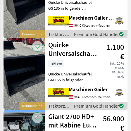
Quicke Universalschaufel
GS 135 in folgender
Ausführung: * Breite 140cm
Maschinen Gailer GmbH
* Tiefe 85cm * Höhe 75cm *
Volumen (gehäuft) 0, 51m³ *
9640 Kötschach-Mauthen
Volumen (Wassermaß) 0,
Traktorzubehör
Premium Gold Händler
Neumaschine
40m³ * Ge
/ Quicke
Quicke
1.100
Universalschaufel
€
GM 165 mit
165 cm
inkl. 20 %
MwSt.
Euroaufnahme
916,67 €
Quicke Universalschaufel
exkl.
GM 165 in folgender
Ausführung: * Breite 165cm
Maschinen Gailer GmbH
* Tiefe 90cm * Höhe 76cm *
Volumen (gehäuft) 0, 65m³ *
9640 Kötschach-Mauthen
Volumen (Wassermaß) 0,
Traktorzubehör
Premium Gold Händler
Neumaschine
54m³ * Ge
/ Quicke
Giant 2700 HD+
56.900
mit Kabine Euro
€