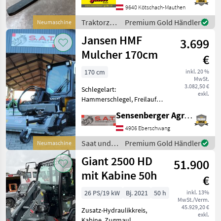
Zinkendimension Breite 100
9640 Kötschach-Mauthen
mm, Stärke 40 mm *
Traktorzubehör
Premium Gold Händler
Neumaschine
Tragkraft 2500 kg *
/ Stekro
Jansen HMF
Eigengewicht 21
3.699
Mulcher 170cm
€
170 cm
inkl. 20 %
MwSt.
3.082,50 €
Schlegelart:
exkl.
Hammerschlegel, Freilauf:
Freilauf im Getriebe, Räder
Sensenberger Agrar-Technik
zur Tiefenführung,
rückwärtige Laufwalze
4906 Eberschwang
Mulcher für Hoflader-
Saat und
Premium Gold Händler
Neumaschine
Kompaktlader -
Pflege /
Giant 2500 HD
Arbeitsbreite 1, 70 m -2
51.900
Jansen
mit Kabine 50h
€
26 PS/19 kW
Bj. 2021
50 h
inkl. 13%
MwSt./Verm.
45.929,20 €
Zusatz-Hydraulikkreis,
exkl.
Kabine, Zugmaul,