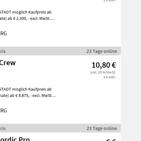
ERG
ris
23 Tage online
 Crew
10,80 €
inkl. 20 % MwSt.
9 € exkl.
ERG
ris
23 Tage online
Nordic Pro