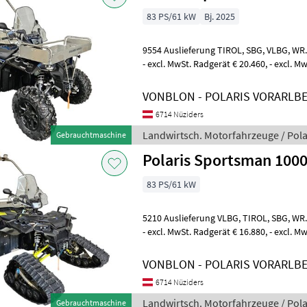
83 PS/61 kW
Bj. 2025
9554 Auslieferung TIROL, SBG, VLBG, WR. NEUSTADT möglich € 15.860,
- excl. MwSt. Radgerät € 20.460, - excl.
Zubehör: Programmierung Steuer
VONBLON - POLARIS VORARLB
6714 Nüziders
Landwirtsch. Motorfahrzeuge / Pola
Gebrauchtmaschine
Polaris Sportsman 1000
83 PS/61 kW
5210 Auslieferung VLBG, TIROL, SBG, WR. NEUSTADT möglich € 12.980,
- excl. MwSt. Radgerät € 16.880, - excl.
Zubehör: Extra Fussrasten 2.Si
VONBLON - POLARIS VORARLB
6714 Nüziders
Landwirtsch. Motorfahrzeuge / Pola
Gebrauchtmaschine