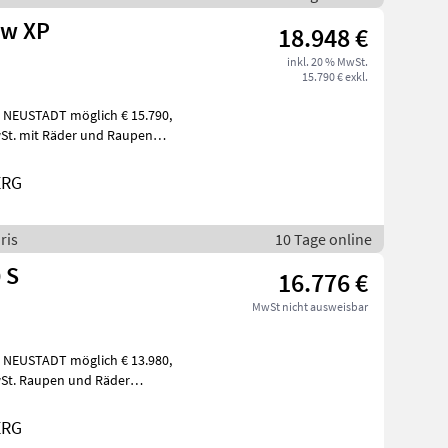
ew XP
18.948 €
inkl. 20 % MwSt.
15.790 € exkl.
 MwSt. mit Räder und Raupen
ERG
ris
10 Tage online
 S
16.776 €
MwSt nicht ausweisbar
 MwSt. Raupen und Räder
ERG