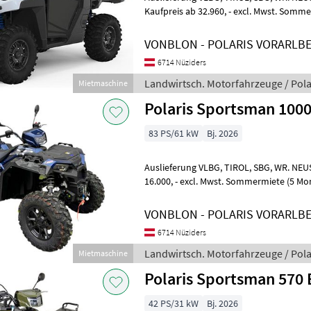
Kaufpreis ab 32.960, - excl. Mwst. Sommermiete (5 Monate) ab € 8.200, -
excl. MwSt. Mit
VONBLON - POLARIS VORARLB
6714 Nüziders
Landwirtsch. Motorfahrzeuge / Pola
Mietmaschine
Polaris Sportsman 1000
83 PS/61 kW
Bj. 2026
Auslieferung VLBG, TIROL, SBG, WR. NEUSTADT möglich Kaufpreis ab
16.000, - excl. Mwst. Sommermiete (5 Monate) ab € 4.000, - excl. MwSt.
Ab Lager Nüziders
VONBLON - POLARIS VORARLB
6714 Nüziders
Landwirtsch. Motorfahrzeuge / Pola
Mietmaschine
Polaris Sportsman 570
42 PS/31 kW
Bj. 2026