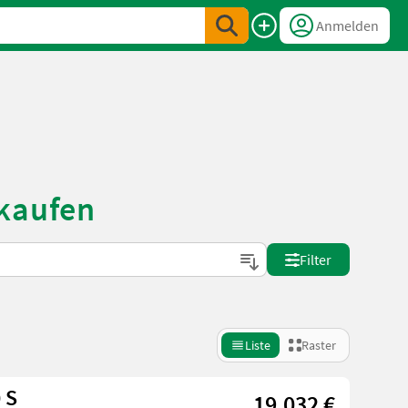
Anmelden
rkaufen
Filter
Liste
Raster
 S
19.032 €