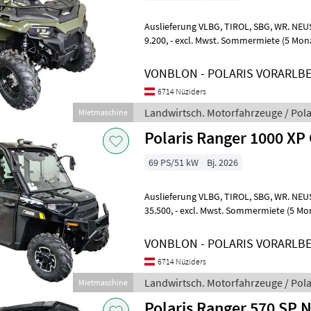
Auslieferung VLBG, TIROL, SBG, WR. NEUSTADT möglich Kaufpreis ab
9.200, - excl. Mwst. Sommermiete (5 Monate) ab € 2.300, - excl. MwSt.
Ab Lager Nüziders
VONBLON - POLARIS VORARLB
6714 Nüziders
Landwirtsch. Motorfahrzeuge / Pola
Mietmaschine
Polaris Ranger 1000 XP
69 PS/51 kW
Bj. 2026
Auslieferung VLBG, TIROL, SBG, WR. NEUSTADT möglich Kaufpreis ab
35.500, - excl. Mwst. Sommermiete (5 Monate) ab € 8.875, - excl. MwSt.
Mit Kabine, Heizung
VONBLON - POLARIS VORARLB
6714 Nüziders
Landwirtsch. Motorfahrzeuge / Pola
Mietmaschine
Polaris Ranger 570 SP 