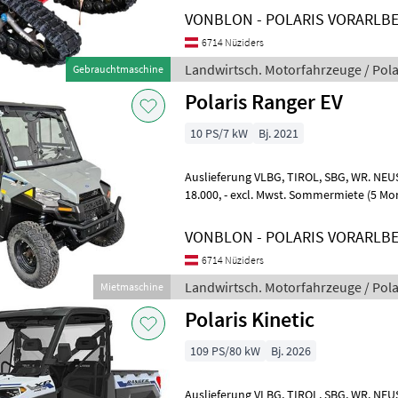
VONBLON - POLARIS VORARLB
6714 Nüziders
Landwirtsch. Motorfahrzeuge / Pola
Gebrauchtmaschine
Polaris Ranger EV
10 PS/7 kW
Bj. 2021
Auslieferung VLBG, TIROL, SBG, WR. NEUSTADT möglich Kaufpreis ab
18.000, - excl. Mwst. Sommermiete (5 Monate) ab € 4.500, - excl. MwSt.
Ab Lager Nüziders Z
VONBLON - POLARIS VORARLB
6714 Nüziders
Landwirtsch. Motorfahrzeuge / Pola
Mietmaschine
Polaris Kinetic
109 PS/80 kW
Bj. 2026
Auslieferung VLBG, TIROL, SBG, WR. NEUSTADT möglich Polaris Aktion