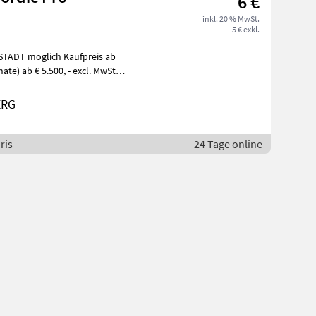
6 €
inkl. 20 % MwSt.
5 € exkl.
ERG
ris
24 Tage online