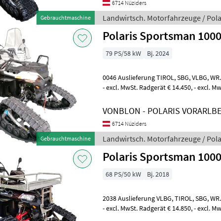
6714 Nüziders
Landwirtsch. Motorfahrzeuge / Pola
Gebrauchtmaschine
Polaris Sportsman 100
79 PS/58 kW
Bj. 2024
0046 Auslieferung TIROL, SBG, VLBG, WR. NEUSTADT möglich € 10.490,
- excl. MwSt. Radgerät € 14.450, - excl.
Zubehör: Heckbumper Polaris, m
VONBLON - POLARIS VORARLB
6714 Nüziders
Landwirtsch. Motorfahrzeuge / Pola
Gebrauchtmaschine
Polaris Sportsman 100
68 PS/50 kW
Bj. 2018
2038 Auslieferung VLBG, TIROL, SBG, WR. NEUSTADT möglich € 11.950,
- excl. MwSt. Radgerät € 14.850, - excl. 
Zylinder 4-Taktwassergek