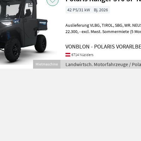
42 PS/31 kW
Bj. 2026
Auslieferung VLBG, TIROL, SBG, WR. NEUSTADT möglich Kaufpreis ab
22.300, - excl. Mwst. Sommermiete (5 Monate) ab € 5.500, - excl. MwSt.
Mit Kabine, Heizung, W
VONBLON - POLARIS VORARLB
6714 Nüziders
Landwirtsch. Motorfahrzeuge / Pola
Mietmaschine