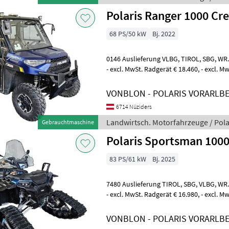
Polaris Ranger 1000 Cr
68 PS/50 kW
Bj. 2022
0146 Auslieferung VLBG, TIROL, SBG, WR. NEUSTADT möglich € 15.790,
- excl. MwSt. Radgerät € 18.460, - excl.
Zubehör: Motor Tuning - Steu
VONBLON - POLARIS VORARLB
6714 Nüziders
Landwirtsch. Motorfahrzeuge / Pola
Gebrauchtmaschine
Polaris Sportsman 1000
83 PS/61 kW
Bj. 2025
7480 Auslieferung TIROL, SBG, VLBG, WR. NEUSTADT möglich € 13.980,
- excl. MwSt. Radgerät € 16.980, - excl.
Zubehör: Windshield Raupen Kotf
VONBLON - POLARIS VORARLB