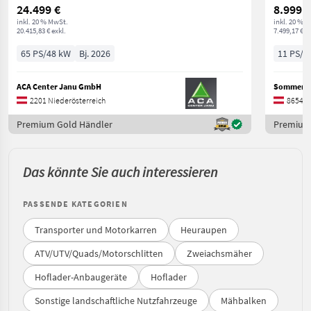
24.499 €
8.999 €
inkl. 20 % MwSt.
inkl. 20 % 
20.415,83 € exkl.
7.499,17 € ex
65 PS/48 kW
Bj. 2026
11 PS/8
ACA Center Janu GmbH
Sommersg
2201 Niederösterreich
8654 S
Premium Gold Händler
Premium
Das könnte Sie auch interessieren
PASSENDE KATEGORIEN
Transporter und Motorkarren
Heuraupen
ATV/UTV/Quads/Motorschlitten
Zweiachsmäher
Hoflader-Anbaugeräte
Hoflader
Sonstige landschaftliche Nutzfahrzeuge
Mähbalken