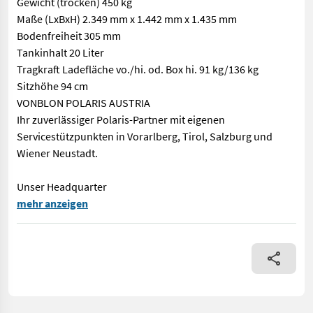
Gewicht (trocken) 450 kg
Maße (LxBxH) 2.349 mm x 1.442 mm x 1.435 mm
Bodenfreiheit 305 mm
Tankinhalt 20 Liter
Tragkraft Ladefläche vo./hi. od. Box hi. 91 kg/136 kg
Sitzhöhe 94 cm
VONBLON POLARIS AUSTRIA
Ihr zuverlässiger Polaris-Partner mit eigenen
Servicestützpunkten in Vorarlberg, Tirol, Salzburg und
Wiener Neustadt.
Unser Headquarter
Auslieferung TIROL, SBG, VLBG, WR. Neustadt möglich Ab € 16.5
mehr anzeigen