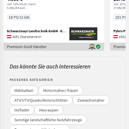
inkl. 13% MwSt./Verm.
inkl. 20 % 
4.336,28 € exkl.
17.082,50 € 
18 PS/13 kW
101 PS/
Schwarzmayr Landtechnik GmbH - Gampern
Pyhrn Pri
4851 Oberösterreich
4582 O
Premium Gold Händler
Premium
Das könnte Sie auch interessieren
PASSENDE KATEGORIEN
Mähbalken
Motormäher/-fräsen
ATV/UTV/Quads/Motorschlitten
Zweiachsmäher
Hoflader
Heuraupen
Sonstige landschaftliche Nutzfahrzeuge