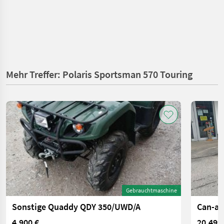
Mehr Treffer: Polaris Sportsman 570 Touring
Gebrauchtmaschine
Sonstige Quaddy QDY 350/UWD/A
Can-am
4.900 €
20.499