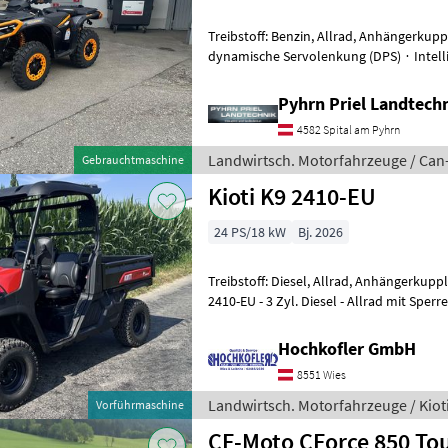
Treibstoff: Benzin, Allrad, Anhängerkupp
dynamische Servolenkung (DPS) ∙ Intell
Fahrmodi ∙ Visco-4Lok Frontdifferenzia
Pyhrn Priel Landtech
4582 Spital am Pyhrn
Landwirtsch. Motorfahrzeuge / Ca
Gebrauchtmaschine
Kioti K9 2410-EU
24 PS/18 kW
Bj. 2026
Treibstoff: Diesel, Allrad, Anhängerkupp
2410-EU - 3 Zyl. Diesel - Allrad mit Sperre - Stufenlosgetriebe -
Anhängervorrichtung mit Kugel
Hochkofler GmbH
8551 Wies
Landwirtsch. Motorfahrzeuge / Kiot
Vorführmaschine
CF-Moto CForce 850 To