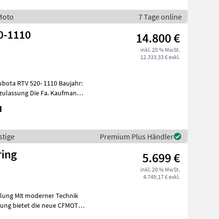
Moto
7 Tage online
0-1110
14.800 €
inkl. 20 % MwSt.
12.333,33 € exkl.
RTV 520- 1110 Baujahr:
H
stige
Premium Plus Händler
ring
5.699 €
inkl. 20 % MwSt.
4.749,17 € exkl.
plung Mit moderner Technik
ung bietet die neue CFMOTO
A