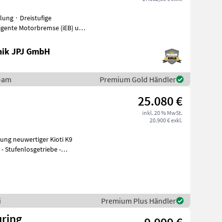
lung ∙ Dreistufige
igente Motorbremse (iEB) und
nik JPJ GmbH
n-am
Premium Gold Händler
25.080 €
inkl. 20 % MwSt.
20.900 € exkl.
lung neuwertiger Kioti K9
i
Premium Plus Händler
uring