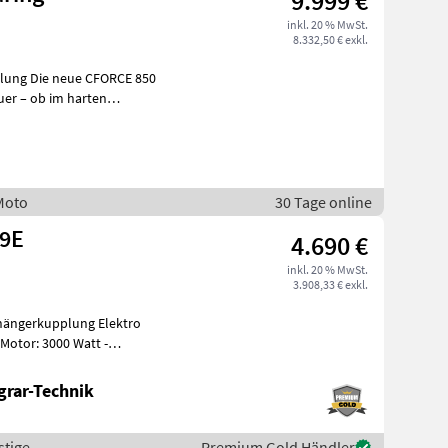
9.999 €
inkl. 20 % MwSt.
8.332,50 € exkl.
pplung Die neue CFORCE 850
uer – ob im harten
ls k
Moto
30 Tage online
59E
4.690 €
inkl. 20 % MwSt.
3.908,33 € exkl.
Anhängerkupplung Elektro
Motor: 3000 Watt -
grar-Technik
stige
Premium Gold Händler