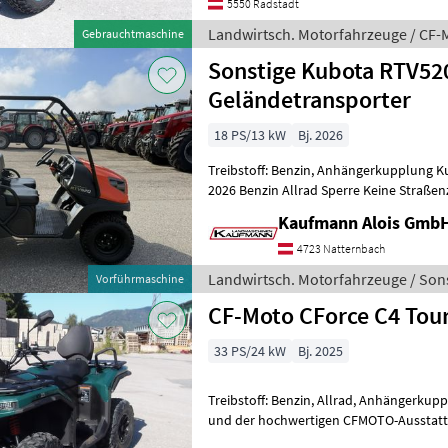
5550 Radstadt
Landwirtsch. Motorfahrzeuge / CF-
Gebrauchtmaschine
Sonstige Kubota RTV52
Geländetransporter
18 PS/13 kW
Bj. 2026
Treibstoff: Benzin, Anhängerkupplung Kubota 
2026 Benzin Allrad Sperre Keine Straßenzulassung Die Fa. Kaufmann
zeigt Ihnen die Masch
Kaufmann Alois Gmb
4723 Natternbach
Landwirtsch. Motorfahrzeuge / Son
Vorführmaschine
CF-Moto CForce C4 Tou
33 PS/24 kW
Bj. 2025
Treibstoff: Benzin, Allrad, Anhängerkup
und der hochwertigen CFMOTO-Ausstatt
CFORCE C4 das ideale Gesamtpaket für 