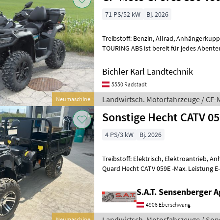
71 PS/52 kW
Bj. 2026
Treibstoff: Benzin, Allrad, Anhängerku
TOURING ABS ist bereit für jedes Abente
Arbeitseinsatz, beim Offroad-Trip oder a
Bichler Karl Landtechnik
5550 Radstadt
Landwirtsch. Motorfahrzeuge / CF-
Neumaschine
Sonstige Hecht CATV 0
4 PS/3 kW
Bj. 2026
Treibstoff: Elektrisch, Elektroantrieb, 
Quard Hecht CATV 059E -Max. Leistung E-
Batteriespannung: 72 V -Kapazität: 52 Ah
S.A.T. Sensenberger A
4906 Eberschwang
Landwirtsch. Motorfahrzeuge / Son
Neumaschine