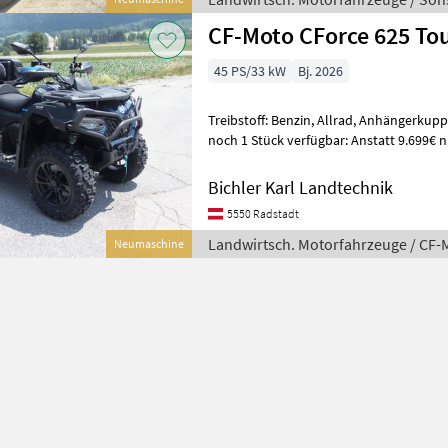
CF-Moto CForce 625 To
45 PS/33 kW
Bj. 2026
Treibstoff: Benzin, Allrad, Anhängerkup
noch 1 Stück verfügbar: Anstatt 9.699€ nur 8.699€ Kraft
innovative Technik, extrem r
Bichler Karl Landtechnik
5550 Radstadt
Landwirtsch. Motorfahrzeuge / CF-
Neumaschine