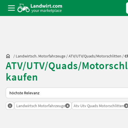
/
Landwirtsch. Motorfahrzeuge
/
ATV/UTV/Quads/Motorschlitten
/
C
ATV/UTV/Quads/Motorschli
kaufen
So wird auf Landwirt.com sortiert
x
x
x
Landwirtsch Motorfahrzeuge
Atv Utv Quads Motorschlitten