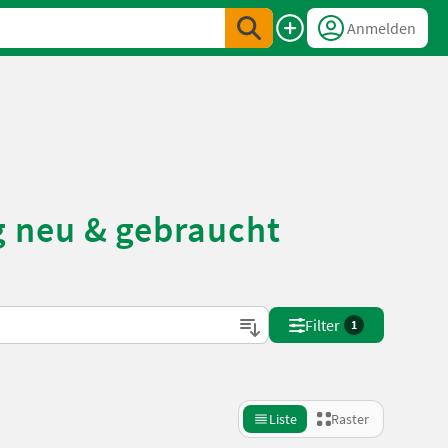
Anmelden
 neu & gebraucht
Filter
1
Liste
Raster