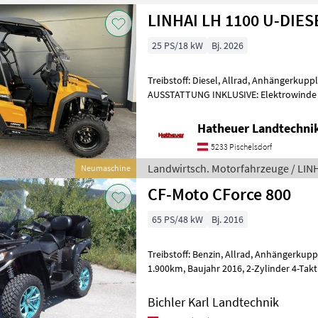
LINHAI LH 1100 U-DIES
25 PS/18 kW
Bj. 2026
Treibstoff: Diesel, Allrad, Anhängerkupp
AUSSTATTUNG INKLUSIVE: Elektrowinde mit 1360 kg Tragkraft /
Servolenkung / Frontscheibe aus Polyca
Hatheuer Landtechni
5233 Pischelsdorf
Landwirtsch. Motorfahrzeuge / LIN
Neumaschine
CF-Moto CForce 800
65 PS/48 kW
Bj. 2016
Treibstoff: Benzin, Allrad, Anhängerkup
1.900km, Baujahr 2016, 2-Zylinder 4-Takt EFI Motor mit 65 PS und
800ccm Hubraum, CVT Getriebe mit 2 Vo
Bichler Karl Landtechnik