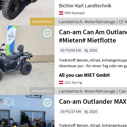
Bichler Karl Landtechnik
5550 Radstadt
Landwirtsch. Motorfahrzeuge / CF-
Neumaschine
Can-am Can Am Outlan
#Mieten# Mietflotte
82 PS/60 kW
Bj. 2026
Treibstoff: Benzin, Allrad, Anhängerkup
Abenteuer pur - für einen Tag oder ein
Entscheide dich für ein gan
All you can MIET GmbH
2201 Seyring
Landwirtsch. Motorfahrzeuge / Ca
Mietmaschine
Can-am Outlander MAX
50 PS/37 kW
Bj. 2026
Treibstoff: Benzin, Allrad, Anhängerk