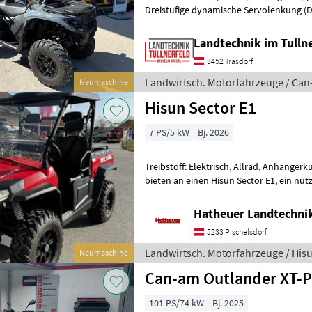
Dreistufige dynamische Servolenkung (
mit BTC (Brems-Traktionskontrolle) ∙ 25
Landtechnik im Tulln
3452 Trasdorf
Landwirtsch. Motorfahrzeuge / Ca
Neumaschine
Hisun Sector E1
7 PS/5 kW
Bj. 2026
Treibstoff: Elektrisch, Allrad, Anhänger
bieten an einen Hisun Sector E1, ein nützliches Gerät für diverse
Arbeiten und gleichzeitig ein auc
Hatheuer Landtechni
5233 Pischelsdorf
Landwirtsch. Motorfahrzeuge / His
Neumaschine
Can-am Outlander XT-P
101 PS/74 kW
Bj. 2025