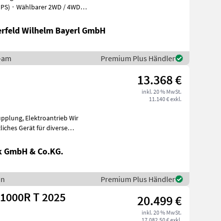
DPS) ∙ Wählbarer 2WD / 4WD
“-R
erfeld Wilhelm Bayerl GmbH
n-am
Premium Plus Händler
13.368 €
inkl. 20 % MwSt.
11.140 € exkl.
kupplung, Elektroantrieb Wir
k GmbH & Co.KG.
un
Premium Plus Händler
1000R T 2025
20.499 €
inkl. 20 % MwSt.
17.082,50 € exkl.