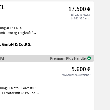
EL
17.500 €
inkl. 20 % MwSt.
14.583,33 € exkl.
lung JETZT NEU --
rbonat /
k GmbH & Co.KG.
HAI
Premium Plus Händler
5.600 €
MwSt nicht ausweisbar
plung CFMoto CForce 800: