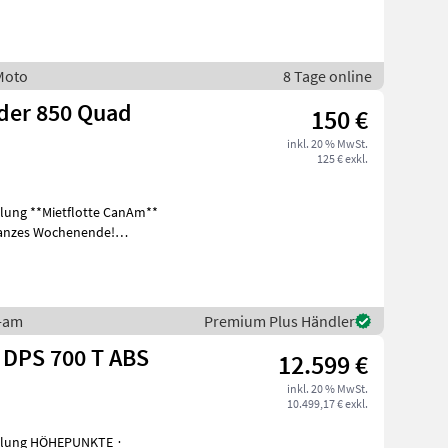
Moto
8 Tage online
der 850 Quad
150 €
inkl. 20 % MwSt.
125 € exkl.
plung **Mietflotte CanAm**
 ganzes Wochenende!
n-am
Premium Plus Händler
 DPS 700 T ABS
12.599 €
inkl. 20 % MwSt.
10.499,17 € exkl.
upplung HÖHEPUNKTE ∙