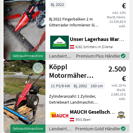
€
Bj. 2022
inkl. 13%
MwSt./Verm.
Bj 2022 Fingerbalken 2 m
13.539,82 €
Gitterräder Informieren Sie
exkl.
sich bitte vor Fahrt-Antritt
telefonisch, ob die von
Unser Lagerhaus Warenhandelsges.m.b.H.
Ihnen angefragte
6262 Schlitters im Zillertal
Gebrauchtmaschine aktuell
bei uns am am
Landwirtsch.
Premium Plus Händler
Gebrauchtmaschine
Motorfahrzeuge
Köppl
2.500
/ Köppl
Motormäher
€
3M512 SF-4
11 PS/8 kW
Bj. 2002
160 cm
inkl. 20 %
MwSt.
2.083,33 €
Zylinderanzahl: 1 Zylinder,
exkl.
Getriebeart Landmaschine:
Schaltgetriebe, Motor-Typ:
MAUCH Gesellschaft m.b.H. & Co.KG, Eben
Benzin, Fingerbalken,
Zwillingsräder Köppl
5531 Eben
Motormäher 3M512 SF-4,
Landwirtsch.
Premium Gold Händler
Gebrauchtmaschine
Baujahr 2002, 4-Takt M