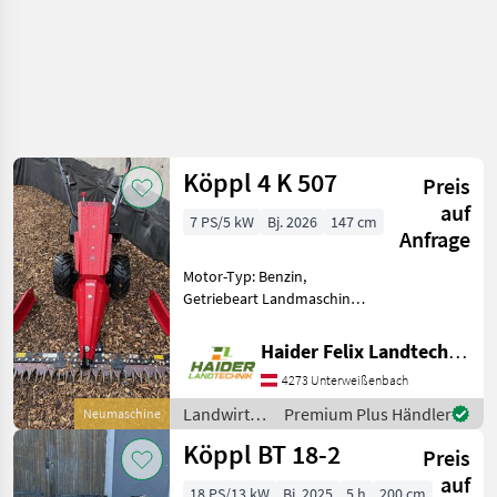
Köppl 4 K 507
Preis
auf
7 PS/5 kW
Bj. 2026
147 cm
Anfrage
Motor-Typ: Benzin,
Getriebeart Landmaschine:
Schaltgetriebe,
Zylinderanzahl: 1 Zylinder,
Haider Felix Landtechnik-Fachbetrieb e.U.
Differentialsperre,
4273 Unterweißenbach
Fingerbalken Köppl 4K 510
Baujahr: 2026 5kW/7, 0Ps
Landwirtsch.
Premium Plus Händler
Neumaschine
4V/3R
Motorfahrzeuge
Köppl BT 18-2
Preis
/ Köppl
auf
18 PS/13 kW
Bj. 2025
5 h
200 cm