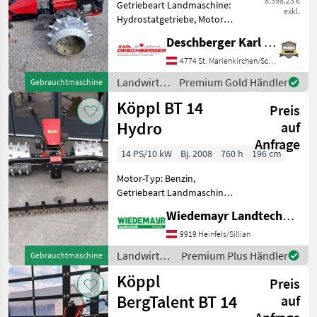
8.398,23 €
Getriebeart Landmaschine:
exkl.
Hydrostatgetriebe, Motor-
Typ: Benzin, Stachelwalzen,
Deschberger Karl Landtechnik GesmbH & Co KG
Doppelmesser Köppl ATRA
S10 Motormäher (BJ: 2014)
4774 St. Marienkirchen/Schärding
mit 6, 6 kW (9 PS)
Landwirtsch.
Premium Gold Händler
Gebrauchtmaschine
Benzinmotor, stufenlo
Motorfahrzeuge
Köppl BT 14
Preis
/ Köppl
Hydro
auf
Anfrage
14 PS/10 kW
Bj. 2008
760 h
196 cm
Motor-Typ: Benzin,
Getriebeart Landmaschine:
Hydrostatgetriebe,
Wiedemayr Landtechnik GmbH
Zylinderanzahl: 1 Zylinder,
Doppelmesser,
9919 Heinfels/Sillian
Lenkbremse,
Landwirtsch.
Premium Plus Händler
Gebrauchtmaschine
Stachelwalzen, Ölkühler,
Motorfahrzeuge
Köppl
Lenkhebellenkung +
Preis
/ Köppl
Hydromäher
BergTalent BT 14
auf