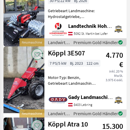
30 PS/22 kW
Bj. 2026
Getriebeart Landmaschine:
Hydrostatgetriebe,
Zylinderanzahl: 2 Zylinder,
Landtechnik Hohenwarter GmbH
Motor-Typ: Benzin, E-
Starter Köppl Gekko Max
5092 St. Martin bei Lofer
*Grundmaschine
Landwirtsch.
Premium Gold Händler
Neumaschine
*Automatische
Motorfahrzeuge
Köppl 3E507
Achsverschiebung 300m
4.770
/ Köppl
€
7 PS/5 kW
Bj. 2023
122 cm
inkl. 20 %
MwSt.
Motor-Typ: Benzin,
3.975 € exkl.
Getriebeart Landmaschine:
Schaltgetriebe,
Zylinderanzahl: 1 Zylinder
Gady Landmaschinen GmbH
Auf Lager! Heute kaufen -
8403 Lebring
morgen einsetzen!
Ausstattung: + Breitreifen
Landwirtsch.
Premium Gold Händler
Neumaschine
16x
Motorfahrzeuge
Köppl Atra 10
15.300
/ Köppl