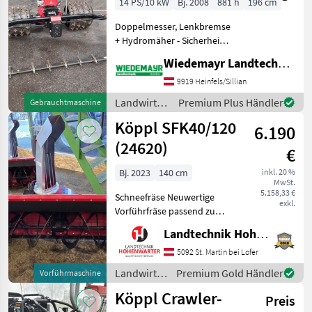
14 PS/10 kW
Bj. 2008
881 h
196 cm
Doppelmesser, Lenkbremse
+ Hydromäher - Sicherheit
am Steilhang + 4-Takt
Wiedemayr Landtechnik GmbH
Motor mit 1 Zylinder + Vor
und Rückwärtsfahrt mittels
9919 Heinfels/Sillian
komfortabler Drehgriff
Landwirtsch.
Premium Plus Händler
Gebrauchtmaschine
schaltbar + L
Motorfahrzeuge
Köppl SFK40/120
6.190
/ Köppl
(24620)
€
Bj. 2023
140 cm
inkl. 20 %
MwSt.
5.158,33 €
Schneefräse Neuwertige
exkl.
Vorführfräse passend zu
Köppl Motormäher
Landtechnik Hohenwarter GmbH
Schneefräsen-Vorsatz 2-
stufig SFK40/120 elektrisch
5092 St. Martin bei Lofer
mit seitlichen Leitblechen
Landwirtsch.
Premium Gold Händler
Vorführmaschine
und offener Einzugssch
Motorfahrzeuge
Köppl Crawler-
Preis
/ Köppl