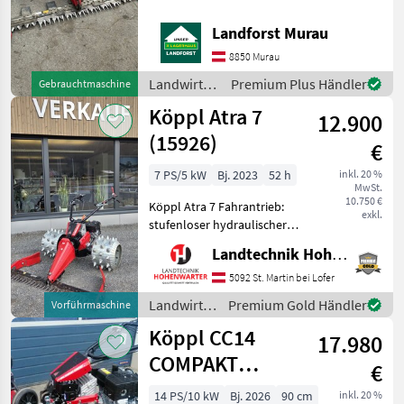
Fahrantrieb
Geschwindigkeit: 8km/h
Landforst Murau
Nennleistung: 9, 9 kW
8850 Murau
Benzinverbrennungsmotor
ca. 185 kg Grundgerät
Landwirtsch.
Premium Plus Händler
Gebrauchtmaschine
Balken 1, 60 m
Motorfahrzeuge
Köppl Atra 7
12.900
/ Köppl
(15926)
€
7 PS/5 kW
Bj. 2023
52 h
inkl. 20 %
MwSt.
10.750 €
Köppl Atra 7 Fahrantrieb:
exkl.
stufenloser hydraulischer
Fahrantrieb
Landtechnik Hohenwarter GmbH
Geschwindigkeitsverstellung
über Drehgriff,
5092 St. Martin bei Lofer
Standradblockierung
Landwirtsch.
Premium Gold Händler
Vorführmaschine
Freilaufschaltung:
Motorfahrzeuge
Köppl CC14
Bypassventil für S
17.980
/ Köppl
COMPAKT
€
COMFORT
14 PS/10 kW
Bj. 2026
90 cm
inkl. 20 %