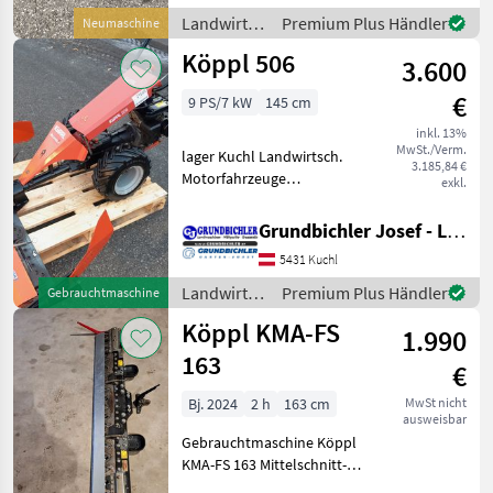
Unterweitersdorf!! +
Landwirtsch.
Premium Plus Händler
Neumaschine
Baujahr: 2026 + H
Motorfahrzeuge
Köppl 506
3.600
/ Köppl
€
9 PS/7 kW
145 cm
inkl. 13%
MwSt./Verm.
lager Kuchl Landwirtsch.
3.185,84 €
Motorfahrzeuge
exkl.
Motormäher/-fräsen
Grundbichler Josef - Landmaschinen
5431 Kuchl
Landwirtsch.
Premium Plus Händler
Gebrauchtmaschine
Motorfahrzeuge
Köppl KMA-FS
1.990
/ Köppl
163
€
Bj. 2024
2 h
163 cm
MwSt nicht
ausweisbar
Gebrauchtmaschine Köppl
KMA-FS 163 Mittelschnitt-
Freischnittbalken