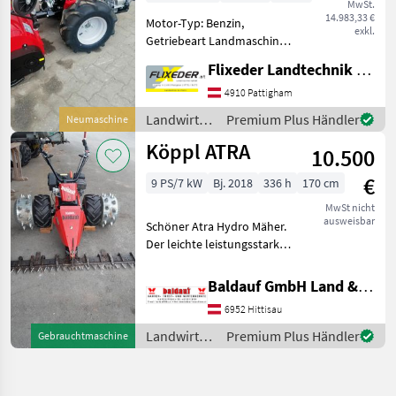
MwSt.
14.983,33 €
Motor-Typ: Benzin,
exkl.
Getriebeart Landmaschine:
Hydrostatgetriebe,
Flixeder Landtechnik GmbH
Doppelmesser,
Zwillingsräder,
4910 Pattigham
Differentialsperre,
Landwirtsch.
Premium Plus Händler
Neumaschine
Lenkbremse, Fingerbalken,
Motorfahrzeuge
Köppl ATRA
Mulchbalken,
10.500
/ Köppl
Kommunalbalken, Boden
€
9 PS/7 kW
Bj. 2018
336 h
170 cm
MwSt nicht
ausweisbar
Schöner Atra Hydro Mäher.
Der leichte leistungsstarke
Steilhangmäher von Köppl
mit stufenlosem
Baldauf GmbH Land & Forsttechnik - Kommunal & Gartengeräte
hydraulischem Fahrantrieb
6952 Hittisau
über Magura Drehgriff
stufenlos verstellbar.
Landwirtsch.
Premium Plus Händler
Gebrauchtmaschine
Motorfahrzeuge
/ Köppl