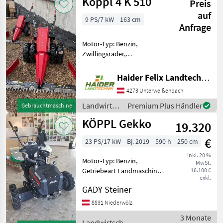
Köppl 4 K 510
Preis
auf
9 PS/7 kW
163 cm
Anfrage
Motor-Typ: Benzin,
Zwillingsräder,
Differentialsperre,
Fingerbalken Köppl 4K 510
Haider Felix Landtechnik-Fachbetrieb e.U.
Baujahr: 2026 6, 7kW/9, 1Ps
4273 Unterweißenbach
4V/3R Gänge
Ölbadwendegetriebe
Landwirtsch.
Premium Plus Händler
Gebrauchtmaschine
Differential und Sper
Motorfahrzeuge
KÖPPL Gekko
19.320
/ Köppl
€
23 PS/17 kW
Bj. 2019
590 h
250 cm
inkl. 20 %
Motor-Typ: Benzin,
MwSt.
Getriebeart Landmaschine:
16.100 €
exkl.
Hydrostatgetriebe,
GADY Steiner
Zylinderanzahl: 2 Zylinder,
Doppelmesser,
8831 Niederwölz
Zwillingsräder,
3 Monate
Differentialsperre,
Landwirtsch.