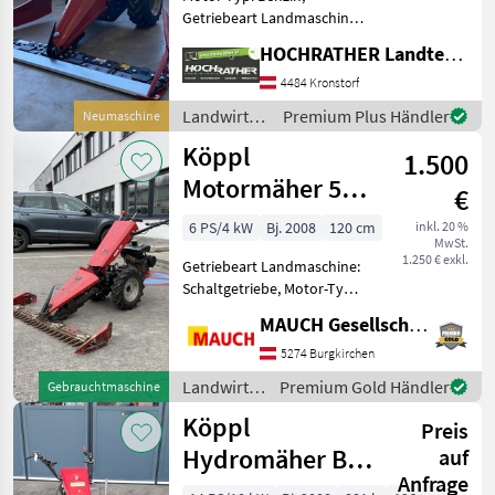
Getriebeart Landmaschine:
Hydrostatgetriebe,
HOCHRATHER Landtechnik GmbH
Zylinderanzahl: 1 Zylinder
Köppl Motormäher
4484 Kronstorf
Compakt Easy CE10
Landwirtsch.
Premium Plus Händler
Neumaschine
Lagermaschine!! Sofort
Motorfahrzeuge
Köppl
verfügbar in Unte
1.500
/ Köppl
Motormäher 506
€
4H
6 PS/4 kW
Bj. 2008
120 cm
inkl. 20 %
MwSt.
1.250 € exkl.
Getriebeart Landmaschine:
Schaltgetriebe, Motor-Typ:
Benzin, Fingerbalken
MAUCH Gesellschaft m.b.H. & Co.KG
Ausstattung: -
Fingerbalken: 120 cm - 6 Ps
5274 Burgkirchen
Motor - 4 Gänge -
Landwirtsch.
Premium Gold Händler
Gebrauchtmaschine
Schwadleitbleche - Berei
Motorfahrzeuge
Köppl
Preis
/ Köppl
Hydromäher BT
auf
Anfrage
14