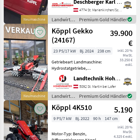
Deschberger Karl Landtechnik GesmbH & Co KG
Marktplatz
Händlerangebote
Kleinanzeigen
Benzinmotor (17, 2 kW / 23,
4 PS) EFI 2-Zylinder mit E-
4774 St. Marienkirchen/Schärding
Start, stufenlosen
Landwirtsch.
Premium Gold Händler
Neumaschine
hydraulischen Fahra
Motorfahrzeuge
Köppl Gekko
39.900
/ Köppl
(24167)
€
23 PS/17 kW
Bj. 2024
238 cm
inkl. 20 %
MwSt.
33.250 €
Getriebeart Landmaschine:
exkl.
Hydrostatgetriebe,
Zylinderanzahl: 2 Zylinder,
Landtechnik Hohenwarter GmbH
Motor-Typ: Benzin,
Doppelmesser, E-Starter,
5092 St. Martin bei Lofer
Kombigerät, Lenkbremse,
Landwirtsch.
Premium Gold Händler
Neumaschine
Stachelwalzen Köppl Gekko
Motorfahrzeuge
Köppl 4K510
> Fa
5.190
/ Köppl
€
9 PS/7 kW
Bj. 2022
90 h
147 cm
inkl. 20 %
MwSt.
Motor-Typ: Benzin,
4.325 € exkl.