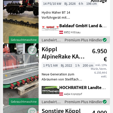
Anfrage
14 PS/10 kW
Bj. 2026
6 h
196 cm
Hydro Mäher BT 14
Vorführgerät mit
mechanischer
Baldauf GmbH Land & Forsttechnik - Kommunal & Gartengeräte
Geschwindigkeitsverstellung
über Drehgriff. 14 Robin
6952 Hittisau
Subaru Motor mit
Landwirtsch.
Premium Plus Händler
Gebrauchtmaschine
Kraftstoffpumpe für
Motorfahrzeuge
Köppl
extreme Hanglagen.
6.950
/ Köppl
wahlweis
AlpineRake KAR
€
200
1 PS/1 kW
Bj. 2022
1 h
200 cm
inkl. 13%
MwSt./Verm.
6.150,44 €
Neue Generation zum
exkl.
Abräumen von Steilflächen!
Gebrauchtmaschine Köppl
HOCHRATHER Landtechnik GmbH
Alpin Rake KAR200 - Verkauf
im Kundenauftrag Durch
4484 Kronstorf
einstellbaren Rechts- und
Landwirtsch.
Premium Plus Händler
Gebrauchtmaschine
Linkslauf f
Motorfahrzeuge
Sonstige Köppl
4.900
/ Köppl