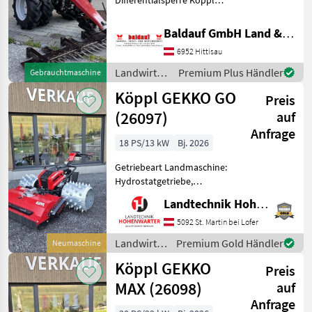
Differentialsperre Köppl
Motormäher 4K510 4
Vorwärts und 3
Baldauf GmbH Land & Forsttechnik - Kommunal & Gartengeräte
Rückwärtsgänge,
6952 Hittisau
zuschaltbare
Differentialsperre, 4 Takt
Landwirtsch.
Premium Plus Händler
Gebrauchtmaschine
Subaru Benzinmotor mit 9
Motorfahrzeuge
Köppl GEKKO GO
PS, Kra
Preis
/ Köppl
(26097)
auf
Anfrage
18 PS/13 kW
Bj. 2026
Getriebeart Landmaschine:
Hydrostatgetriebe,
Zylinderanzahl: 2 Zylinder,
Landtechnik Hohenwarter GmbH
Motor-Typ: Benzin, E-
Starter Köppl Gekko GO
5092 St. Martin bei Lofer
*Grundmaschine *Freeride-
Landwirtsch.
Premium Gold Händler
Neumaschine
Trittbrett *2 Scheinwerfer
Motorfahrzeuge
Köppl GEKKO
Preis
/ Köppl
MAX (26098)
auf
Anfrage