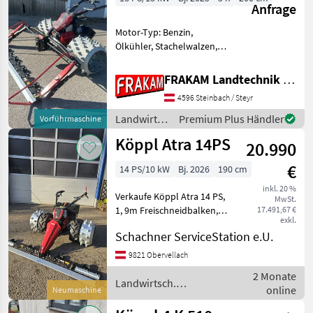
Anfrage
Motor-Typ: Benzin,
Ölkühler, Stachelwalzen,
Doppelmesser, Lenkbremse
Der Bergtalent ist der
FRAKAM Landtechnik GmbH
leistungsstarke Einachser
4596 Steinbach / Steyr
für extremste
Einsatzgebiete. Dank
Landwirtsch.
Premium Plus Händler
Vorführmaschine
tiefstem Schwerp
Motorfahrzeuge
Köppl Atra 14PS
20.990
/ Köppl
€
14 PS/10 kW
Bj. 2026
190 cm
inkl. 20 %
Verkaufe Köppl Atra 14 PS,
MwSt.
1, 9m Freischneidbalken,
17.491,67 €
exkl.
Breitreifen 20x8.00-10, 2-
Schachner ServiceStation e.U.
reihige Stachelräder
Landwirtsch.
9821 Obervellach
Motorfahrzeuge
2 Monate
Motormäher/-fräsen
Landwirtsch.
online
Neumaschine
Motorfahrzeuge / Köppl