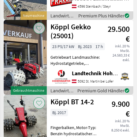
KÖPPL Compakt Easy ist
das Einstiegsgerät der
4596 Steinbach / Steyr
KÖPPL Hydrostaten. Für
Landwirtsch.
Premium Plus Händler
Neumaschine
den ambitionierten
Motorfahrzeuge
Köppl Gekko
Privatan
29.500
/ Köppl
(25001)
€
23 PS/17 kW
Bj. 2023
17 h
inkl. 20 %
MwSt.
24.583,33 €
Getriebeart Landmaschine:
exkl.
Hydrostatgetriebe,
Zylinderanzahl: 2 Zylinder,
Landtechnik Hohenwarter GmbH
Motor-Typ: Benzin, E-
Starter, Kombigerät Köppl
5092 St. Martin bei Lofer
Gekko Grundgerät >
Landwirtsch.
Premium Gold Händler
Gebrauchtmaschine
Fahrantrieb: stufenloser
Motorfahrzeuge
Köppl BT 14-2
hydr
9.900
/ Köppl
€
Bj. 2017
inkl. 20 %
MwSt.
Fingerbalken, Motor-Typ:
8.250 € exkl.
Benzin hydrostatischer