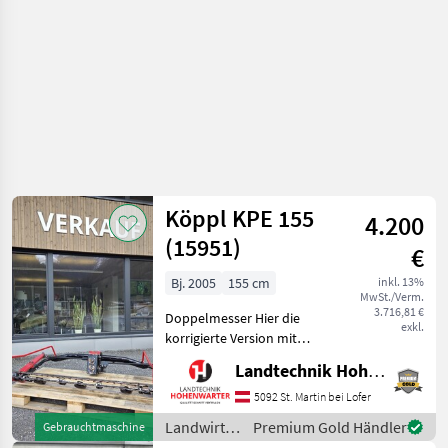
Köppl KPE 155
4.200
(15951)
€
Bj. 2005
155 cm
inkl. 13%
MwSt./Verm.
3.716,81 €
Doppelmesser Hier die
exkl.
korrigierte Version mit
deiner Kategorie: ---
Landtechnik Hohenwarter GmbH
Produktbeschreibung
Köppl KPE 155
5092 St. Martin bei Lofer
Doppelmesser Ich freue
Landwirtsch.
Premium Gold Händler
Gebrauchtmaschine
mich, Ihnen im
Motorfahrzeuge