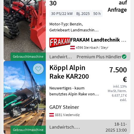
30
auf
Anfrage
30 PS/22 kW
Bj. 2025
50 h
Motor-Typ: Benzin,
Getriebeart Landmaschine:
Hydrostatgetriebe,
FRAKAM Landtechnik GmbH
Zylinderanzahl: 2 Zylinder,
Kombigerät, E-Starter
4596 Steinbach / Steyr
CRAWLER 30 4-Takt-
Landwirtsch.
Premium Plus Händler
Gebrauchtmaschine
Benzinmotor EFI - E765i
Motorfahrzeuge
Köppl Alpin
27.2 PS/20.0
7.500
/ Köppl
Rake KAR200
€
inkl. 13%
Neuwertiges - kaum
MwSt./Verm.
benutztes Alpin Rake von
6.637,17 €
Köppl aus 2022 2m Breit ,
exkl.
Aktueller KAufpreis mit
GADY Steiner
Höchsrabatt : 9200.- inkl
8831 Niederwölz
MWST Schnäppchenpreis
18-11-
inkl UST : 7500.-
Landwirtsch.
2025 13:00
Gebrauchtmaschine
Motorfahrzeuge / Köppl