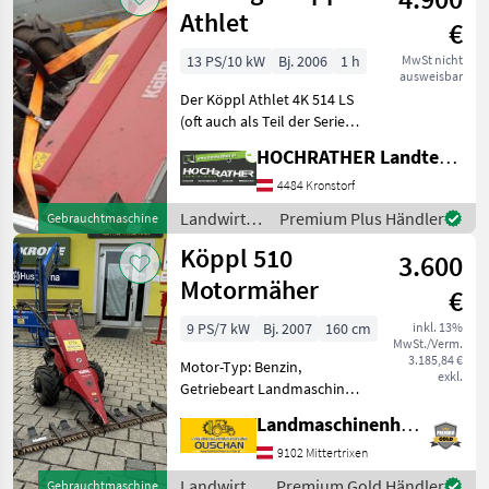
Athlet
€
13 PS/10 kW
Bj. 2006
1 h
MwSt nicht
ausweisbar
Der Köppl Athlet 4K 514 LS
(oft auch als Teil der Serie
500 geführt) ist ein
HOCHRATHER Landtechnik GmbH
robuster, mechanisch
angetriebener
4484 Kronstorf
Einachsschlepper und
Landwirtsch.
Premium Plus Händler
Gebrauchtmaschine
Geräteträger, der für den
Motorfahrzeuge
Köppl 510
profes
3.600
/ Sonstige
Motormäher
€
9 PS/7 kW
Bj. 2007
160 cm
inkl. 13%
MwSt./Verm.
3.185,84 €
Motor-Typ: Benzin,
exkl.
Getriebeart Landmaschine:
Schaltgetriebe,
Landmaschinenhandel Ouschan Anton
Zylinderanzahl: 1 Zylinder,
Doppelmesser,
9102 Mittertrixen
Differentialsperre Köppl
Landwirtsch.
Premium Gold Händler
Gebrauchtmaschine