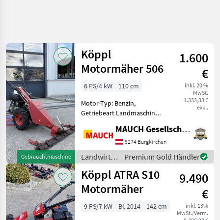
Köppl
1.600
Motormäher 506
€
6 PS/4 kW
110 cm
inkl. 20 %
MwSt.
1.333,33 €
Motor-Typ: Benzin,
exkl.
Getriebeart Landmaschine:
Schaltgetriebe,
MAUCH Gesellschaft m.b.H. & Co.KG
Mulchbalken Ausstattung: -
Mulchbalken - 6 Ps
5274 Burgkirchen
Benzinmotor - Arbeitsbreite
Landwirtsch.
Premium Gold Händler
Gebrauchtmaschine
110 cm - 4.00-8 Bereifung
Motorfahrzeuge
Köppl ATRA S10
9.490
/ Köppl
Motormäher
€
9 PS/7 kW
Bj. 2014
142 cm
inkl. 13%
MwSt./Verm.