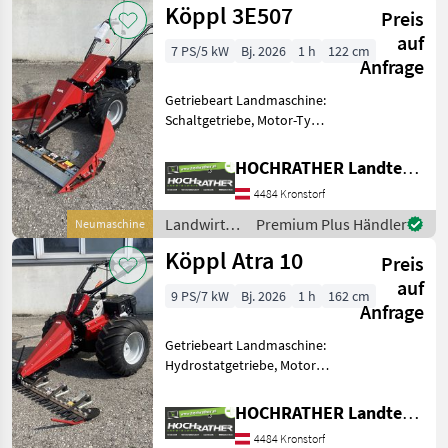
Köppl 3E507
Maschinenzentrum St. M
Preis
/ Köppl
auf
7 PS/5 kW
Bj. 2026
1 h
122 cm
Anfrage
Getriebeart Landmaschine:
Schaltgetriebe, Motor-Typ:
Benzin, Fingerbalken Köppl
Motormäher 3E507 Sofort
HOCHRATHER Landtechnik GmbH
Verfügbar in
4484 Kronstorf
Unterweitersdorf!! +
Baujahr: 2026 + Bereifun
Landwirtsch.
Premium Plus Händler
Neumaschine
Motorfahrzeuge
Köppl Atra 10
Preis
/ Köppl
auf
9 PS/7 kW
Bj. 2026
1 h
162 cm
Anfrage
Getriebeart Landmaschine:
Hydrostatgetriebe, Motor-
Typ: Benzin,
Kommunalbalken Köppl
HOCHRATHER Landtechnik GmbH
Motormäher Atra 10 Sofort
4484 Kronstorf
Verfügbar in