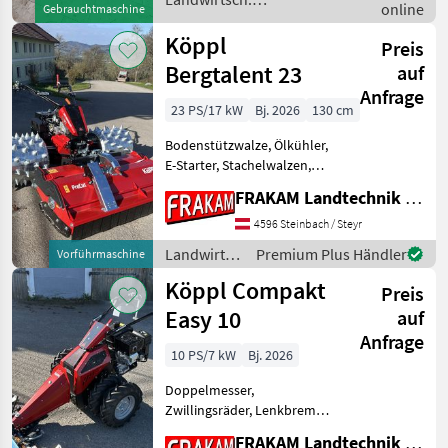
online
Gebrauchtmaschine
Fingerbalken, Mulchbalken,
Motorfahrzeuge / Köppl
Komm
Köppl
Preis
Bergtalent 23
auf
Anfrage
23 PS/17 kW
Bj. 2026
130 cm
Bodenstützwalze, Ölkühler,
E-Starter, Stachelwalzen,
Lenkbremse Der Bergtalent
FRAKAM Landtechnik GmbH
ist der leistungsstarke
Einachser für extremste
4596 Steinbach / Steyr
Einsatzgebiete. Dank
Landwirtsch.
Premium Plus Händler
Vorführmaschine
tiefstem Schwerpunkt
Motorfahrzeuge
Köppl Compakt
Preis
/ Köppl
Easy 10
auf
Anfrage
10 PS/7 kW
Bj. 2026
Doppelmesser,
Zwillingsräder, Lenkbremse
Der Einstieg für Profis! Der
FRAKAM Landtechnik GmbH