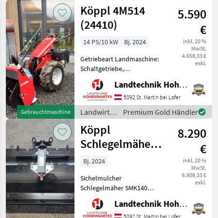
Motorfahrzeuge
Köppl 4M514
5.590
/ Köppl
(24410)
€
14 PS/10 kW
Bj. 2024
inkl. 20 %
MwSt.
4.658,33 €
Getriebeart Landmaschine:
exkl.
Schaltgetriebe,
Zylinderanzahl: 1 Zylinder,
Landtechnik Hohenwarter GmbH
Motor-Typ: Benzin,
Differentialsperre,
5092 St. Martin bei Lofer
Kombigerät, Lenkbremse
Landwirtsch.
Premium Gold Händler
Gebrauchtmaschine
KÖPPL-Grundgerät "4M514"
Motorfahrzeuge
Köppl
*Neuwertiger
8.290
/ Köppl
Schlegelmäher
€
SMK 140 (26064)
Bj. 2024
inkl. 20 %
MwSt.
6.908,33 €
Sichelmulcher
exkl.
Schlegelmäher SMK140
*anbau Fanghackenflansch
Landtechnik Hohenwarter GmbH
*sonder Lackierung
Schwarz *gewicht 214 kg
5092 St. Martin bei Lofer