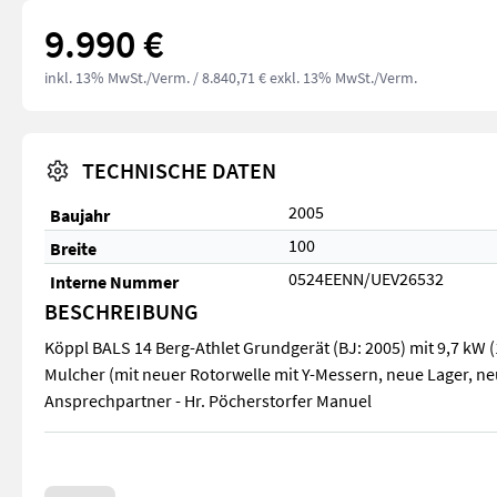
9.990 €
inkl. 13% MwSt./Verm.
/ 8.840,71 € exkl. 13% MwSt./Verm.
TECHNISCHE DATEN
2005
Baujahr
100
Breite
0524EENN/UEV26532
Interne Nummer
BESCHREIBUNG
Köppl BALS 14 Berg-Athlet Grundgerät (BJ: 2005) mit 9,7 kW 
Mulcher (mit neuer Rotorwelle mit Y-Messern, neue Lager, ne
Ansprechpartner - Hr. Pöcherstorfer Manuel
Köppl BALS 14 Berg-Athlet Grundgerät (BJ: 2005) mit 9,7 kW 