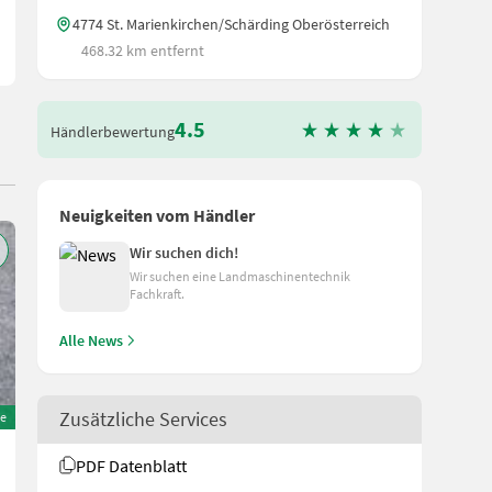
4774 St. Marienkirchen/Schärding Oberösterreich
468.32 km entfernt
4.5
Händlerbewertung
Neuigkeiten vom Händler
Wir suchen dich!
Wir suchen eine Landmaschinentechnik
Fachkraft.
Alle News
Zusätzliche Services
e
Köppl BERGTALENT BT14
PDF Datenblatt
14.640 €