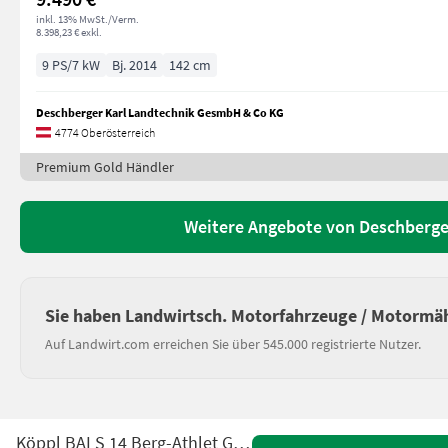
inkl. 13% MwSt./Verm.
8.398,23 € exkl.
9 PS/7 kW
Bj. 2014
142 cm
Deschberger Karl Landtechnik GesmbH & Co KG
4774 Oberösterreich
Premium Gold Händler
Weitere Angebote von Deschberge
Sie haben Landwirtsch. Motorfahrzeuge / Motormäh
Auf Landwirt.com erreichen Sie über 545.000 registrierte Nutzer.
Köppl BALS 14 Berg-Athlet Grundgerät