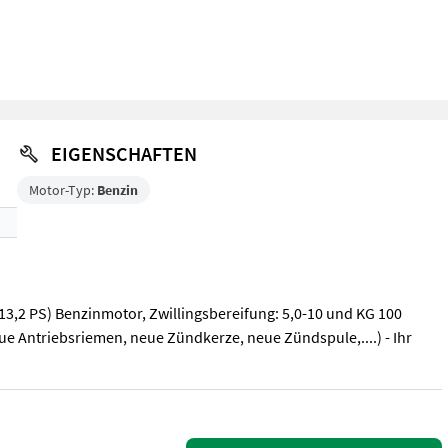
EIGENSCHAFTEN
Motor-Typ:
Benzin
(13,2 PS) Benzinmotor, Zwillingsbereifung: 5,0-10 und KG 100
ue Antriebsriemen, neue Zündkerze, neue Zündspule,....) - Ihr
(13,2 PS) Benzinmotor, Zwillingsbereifung: 5,0-10 und KG 100 Mulch