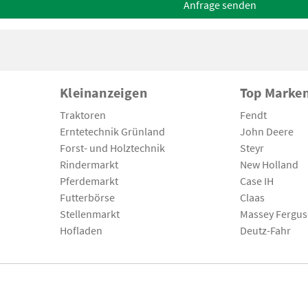
Anfrage senden
Kleinanzeigen
Top Marke
Traktoren
Fendt
Erntetechnik Grünland
John Deere
Forst- und Holztechnik
Steyr
Rindermarkt
New Holland
Pferdemarkt
Case IH
Futterbörse
Claas
Stellenmarkt
Massey Fergu
Hofladen
Deutz-Fahr