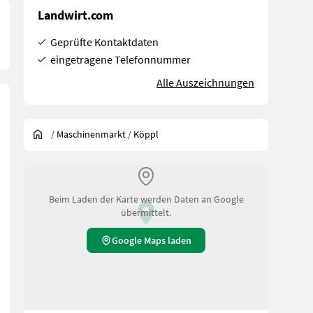
Landwirt.com
Geprüfte Kontaktdaten
eingetragene Telefonnummer
Alle Auszeichnungen
/
Maschinenmarkt
/
Köppl
Beim Laden der Karte werden Daten an Google
übermittelt.
Google Maps laden
er (mit neuer Rotorwelle mit Y-Messern, neue Lager, neue Antriebsr