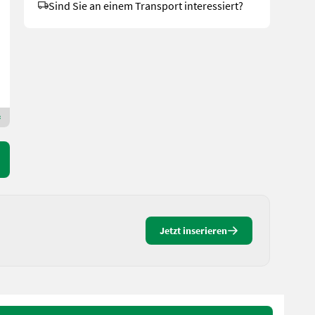
Sind Sie an einem Transport interessiert?
inkl. 13% MwSt./Verm.
12.955,75 € exkl.
14 PS/10 kW
40 h
Deschberger Karl Landtechnik GesmbH & Co KG
4774 Oberösterreich
Premium Gold Händler
Jetzt inserieren