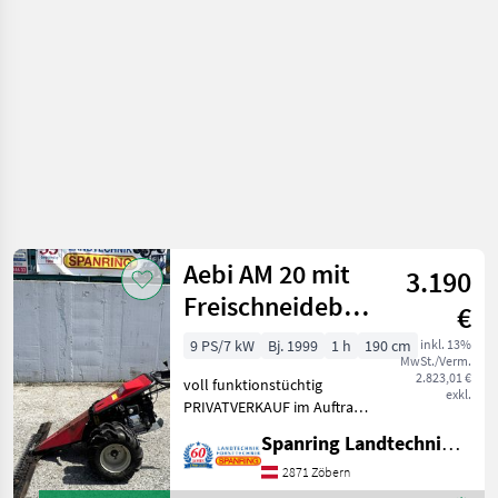
/ Aebi
Aebi AM 20 mit
3.190
Freischneidebalken
€
1,90 und
9 PS/7 kW
Bj. 1999
1 h
190 cm
inkl. 13%
MwSt./Verm.
Ökomulcher
2.823,01 €
voll funktionstüchtig
exkl.
PRIVATVERKAUF im Auftrag
des Kunden Landwirtsch.
Spanring Landtechnik Gmbh
Motorfahrzeuge
Motormäher/-fräsen
2871 Zöbern