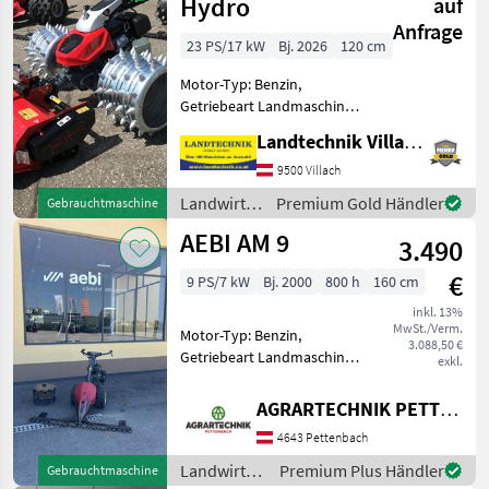
Hydro
auf
Anfrage
23 PS/17 kW
Bj. 2026
120 cm
Motor-Typ: Benzin,
Getriebeart Landmaschine:
Hydrostatgetriebe,
Landtechnik Villach GmbH
Zylinderanzahl: 2 Zylinder,
Lenkbremse,
9500 Villach
Stachelwalzen, E-Starter,
Landwirtsch.
Premium Gold Händler
Gebrauchtmaschine
Ölkühler,
Motorfahrzeuge
AEBI AM 9
Lenkhebellenkung,
3.490
/ Aebi
Grafikdisplay, R
€
9 PS/7 kW
Bj. 2000
800 h
160 cm
inkl. 13%
MwSt./Verm.
Motor-Typ: Benzin,
3.088,50 €
Getriebeart Landmaschine:
exkl.
Schaltgetriebe,
Fingerbalken Perfekt
AGRARTECHNIK PETTENBACH GMBH
erhaltener AEBI AM9 mit
4643 Pettenbach
einem Freischnittbalken 1,
60m sofort Einsatzbereit
Landwirtsch.
Premium Plus Händler
Gebrauchtmaschine
inklusiv