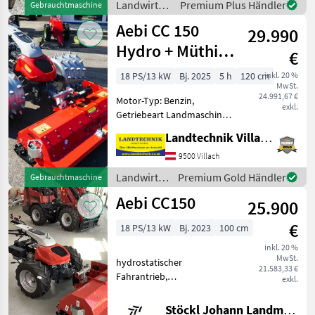
Landwirtsch.
Premium Plus Händler
Gebrauchtmaschine
Motorfahrzeuge
Aebi CC 150
29.990
/ Aebi
Hydro + Müthing
€
Mulcher
18 PS/13 kW
Bj. 2025
5 h
120 cm
inkl. 20 %
MwSt.
24.991,67 €
Motor-Typ: Benzin,
exkl.
Getriebeart Landmaschine:
Hydrostatgetriebe,
Landtechnik Villach GmbH
Zylinderanzahl: 2 Zylinder,
Lenkbremse,
9500 Villach
Stachelwalzen, Ölkühler,
Landwirtsch.
Premium Gold Händler
Gebrauchtmaschine
Lenkhebellenkung Aebi
Motorfahrzeuge
Aebi CC150
Motormäher CC 150 mi
25.900
/ Aebi
€
18 PS/13 kW
Bj. 2023
100 cm
inkl. 20 %
MwSt.
hydrostatischer
21.583,33 €
Fahrantrieb,
exkl.
Radausschaltung und
Parkbremse, 18PS Motor,
Stöckl Johann Landmaschinen GesmbH & Co KG