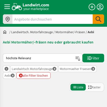
Angebote durchsuchen
/
Landwirtsch. Motorfahrzeuge
/
Motormäher/-Fräsen
/
Aebi
Aebi Motormäher/-fräsen neu oder gebraucht kaufen
So wird auf Landwirt.com sortiert
Filter
x
x
x
Landwirtsch Motorfahrzeuge
Motormaeher Fraesen
x
x
Aebi
alle Filter löschen
Liste
Raster