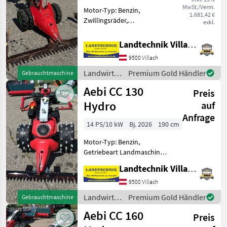
MwSt./Verm.
Motor-Typ: Benzin,
1.681,42 €
Zwillingsräder,
exkl.
Fingerbalken Aebi
Motormäher mit MAG 4-
Landtechnik Villach GmbH
Takt-Motor, Getriebe mit 2
9500 Villach
Vorwärts und 1
Rückwertsgang, Mähbalken
Landwirtsch.
Premium Gold Händler
Gebrauchtmaschine
1, 45 m mit Schwadbrett, Re
Motorfahrzeuge
Aebi CC 130
Preis
/ Aebi
Hydro
auf
Anfrage
14 PS/10 kW
Bj. 2026
190 cm
Motor-Typ: Benzin,
Getriebeart Landmaschine:
Hydrostatgetriebe,
Landtechnik Villach GmbH
Zylinderanzahl: 1 Zylinder,
Lenkbremse, Fingerbalken,
9500 Villach
Stachelwalzen, E-Starter,
Landwirtsch.
Premium Gold Händler
Gebrauchtmaschine
Ölkühler,
Motorfahrzeuge
Aebi CC 160
Lenkhebellenkung, Ra
Preis
/ Aebi