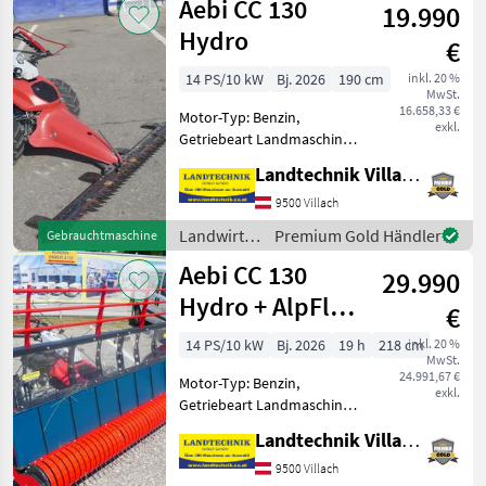
Aebi CC 130
Seitenbügel,
19.990
/ Aebi
Hydro
€
14 PS/10 kW
Bj. 2026
190 cm
inkl. 20 %
MwSt.
16.658,33 €
Motor-Typ: Benzin,
exkl.
Getriebeart Landmaschine:
Hydrostatgetriebe,
Landtechnik Villach GmbH
Zylinderanzahl: 1 Zylinder,
Lenkbremse, Fingerbalken,
9500 Villach
E-Starter Aebi CC 130 Hydro
Landwirtsch.
Premium Gold Händler
Gebrauchtmaschine
mit 14 PS Einspritzmotor
Motorfahrzeuge
Aebi CC 130
29.990
/ Aebi
Hydro + AlpFlow
€
218
14 PS/10 kW
Bj. 2026
19 h
218 cm
inkl. 20 %
MwSt.
24.991,67 €
Motor-Typ: Benzin,
exkl.
Getriebeart Landmaschine:
Hydrostatgetriebe,
Landtechnik Villach GmbH
Zylinderanzahl: 1 Zylinder,
Lenkbremse,
9500 Villach