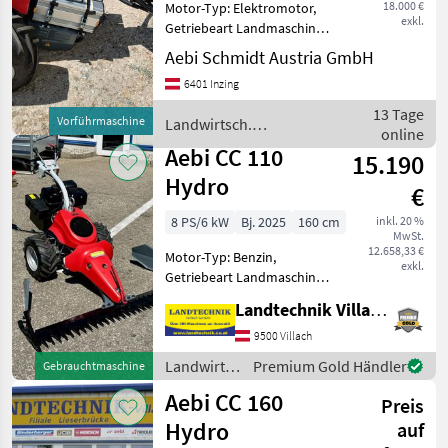
18.000 €
Motor-Typ: Elektromotor,
exkl.
Getriebeart Landmaschine:
Hydrostatgetriebe •
Aebi Schmidt Austria GmbH
Leistungsstarker
6401 Inzing
Elektroantrieb mit einem
effizienten Elektromotor;
13 Tage
Vorführmaschine
Landwirtsch.
auf Knopfdruck sind dank
online
Motorfahrzeuge / Aebi
Bo
Aebi CC 110
15.190
Hydro
€
8 PS/6 kW
Bj. 2025
160 cm
inkl. 20 %
MwSt.
12.658,33 €
Motor-Typ: Benzin,
exkl.
Getriebeart Landmaschine:
Hydrostatgetriebe,
Landtechnik Villach GmbH
Zylinderanzahl: 1 Zylinder,
Fingerbalken, Ölkühler,
9500 Villach
Lenkhebellenkung Aebi
Landwirtsch.
Premium Gold Händler
Gebrauchtmaschine
Motormäher CC 110 Hydro,
Motorfahrzeuge
Aebi CC 160
mit 8 P
Preis
/ Aebi
Hydro
auf