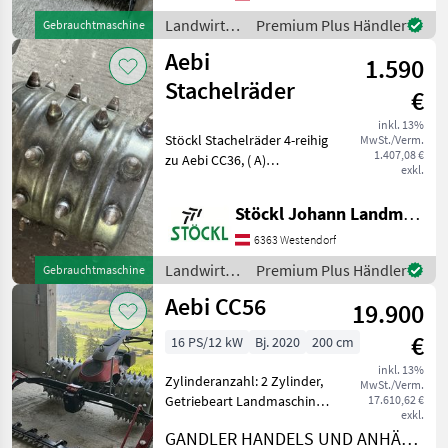
Motorfahrzeuge
Motormäher/-fräsen
Landwirtsch.
Premium Plus Händler
Gebrauchtmaschine
Motorfahrzeuge
Aebi
1.590
/ Aebi
Stachelräder
€
inkl. 13%
Stöckl Stachelräder 4-reihig
MwSt./Verm.
1.407,08 €
zu Aebi CC36, ( A)
exkl.
Landwirtsch.
Motorfahrzeuge
Stöckl Johann Landmaschinen GesmbH & Co KG
Motormäher/-fräsen
6363 Westendorf
Landwirtsch.
Premium Plus Händler
Gebrauchtmaschine
Motorfahrzeuge
Aebi CC56
19.900
/ Aebi
€
16 PS/12 kW
Bj. 2020
200 cm
inkl. 13%
Zylinderanzahl: 2 Zylinder,
MwSt./Verm.
Getriebeart Landmaschine:
17.610,62 €
exkl.
Hydrostatgetriebe, Motor-
GANDLER HANDELS UND ANHÄNGER GmbH
Typ: Benzin, Stachelwalzen,