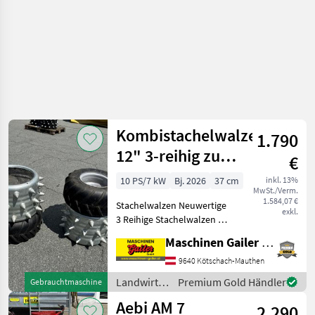
Kombistachelwalzen
1.790
12" 3-reihig zu
€
Aebi CC 36
10 PS/7 kW
Bj. 2026
37 cm
inkl. 13%
MwSt./Verm.
1.584,07 €
Stachelwalzen Neuwertige
exkl.
3 Reihige Stachelwalzen mit
Schnellverschluss zum
Maschinen Gailer GmbH
Anschrauben an
Grundbereifung passend zu
9640 Kötschach-Mauthen
Aebi CC 36. Die
Landwirtsch.
Premium Gold Händler
Gebrauchtmaschine
Stachelwalzen waren nur
Motorfahrzeuge
Aebi AM 7
ca. 5 Be
2.290
/ Aebi