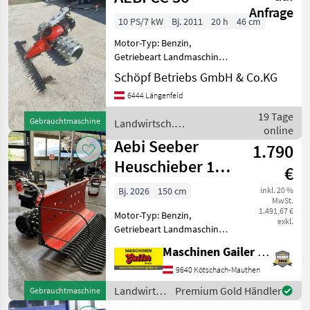
Anfrage
10 PS/7 kW
Bj. 2011
20 h
46 cm
Motor-Typ: Benzin,
Getriebeart Landmaschine:
Hydrostatgetriebe,
Schöpf Betriebs GmbH & Co.KG
Zylinderanzahl: 1 Zylinder
6444 Längenfeld
mit Stachelwalzen; Balken
1, 6m; Ballon- Gummireifen
19 Tage
Gebrauchtmaschine
Landwirtsch.
Landwirtsch. Motorfahrze
online
Motorfahrzeuge / Aebi
Aebi Seeber
1.790
Heuschieber 150
€
- 250cm
Bj. 2026
150 cm
inkl. 20 %
MwSt.
Arbeitsbreite
1.491,67 €
Motor-Typ: Benzin,
exkl.
Getriebeart Landmaschine:
Schaltgetriebe,
Maschinen Gailer GmbH
Zylinderanzahl: 1 Zylinder
Seeber Heuschieber mit
9640 Kötschach-Mauthen
Arbeitsbreite 150 - 250 cm,
Landwirtsch.
Premium Gold Händler
Gebrauchtmaschine
mit abnehmbaren
Motorfahrzeuge