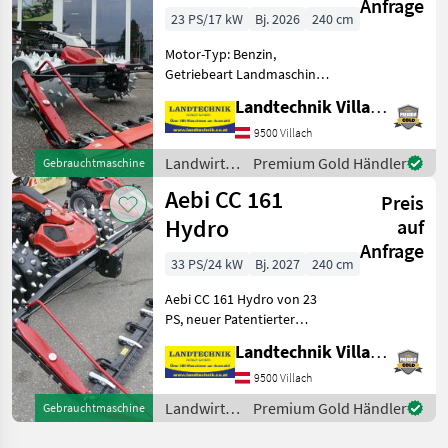
Anfrage
23 PS/17 kW
Bj. 2026
240 cm
Motor-Typ: Benzin,
Getriebeart Landmaschine:
Hydrostatgetriebe,
Landtechnik Villach GmbH
Zylinderanzahl: 2 Zylinder,
Doppelmesser,
9500 Villach
Lenkbremse,
Landwirtsch.
Premium Gold Händler
Gebrauchtmaschine
Stachelwalzen, E-Starter
Motorfahrzeuge
Aebi CC 161
Aebi Motormäher CC 160
Preis
/ Aebi
mit 2
Hydro
auf
Anfrage
33 PS/24 kW
Bj. 2027
240 cm
Aebi CC 161 Hydro von 23
PS, neuer Patentierter
Geräteantrieb,
Landtechnik Villach GmbH
Achsverschiebung 30 cm, 2
stufige Lenkerverstellung,
9500 Villach
mit Display und
Landwirtsch.
Premium Gold Händler
Gebrauchtmaschine
elektrischer Lenkung,
Motorfahrzeuge
klappbares