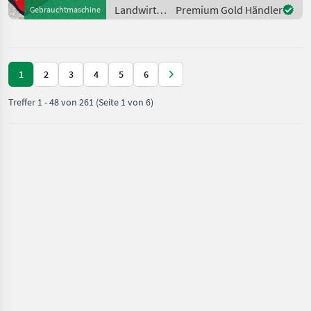
Stachelwalzen, E-Starter,
Landwirtsch.
Premium Gold Händler
Gebrauchtmaschine
Ölkühler,
Motorfahrzeuge
Lenkhebellenkung Aebi CC
/ Aebi
130 Hyd
1
2
3
4
5
6
Treffer
1
-
48
von
261
(Seite 1 von 6)