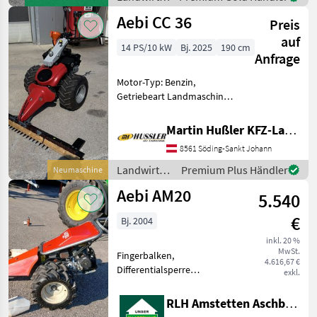
Motorfahrzeuge
Aebi CC 36
Preis
/ Aebi
auf
14 PS/10 kW
Bj. 2025
190 cm
Anfrage
Motor-Typ: Benzin,
Getriebeart Landmaschine:
Hydrostatgetriebe,
Zylinderanzahl: 1 Zylinder,
Martin Hußler KFZ-Landtechnik
Fingerbalken,
8561 Söding-Sankt Johann
Stachelwalzen Zum Verkauf
steht ein neuer Aebi CC36 •
Landwirtsch.
Premium Plus Händler
Neumaschine
hydros
Motorfahrzeuge
Aebi AM20
5.540
/ Aebi
€
Bj. 2004
inkl. 20 %
MwSt.
Fingerbalken,
4.616,67 €
Differentialsperre
exkl.
Fingerbalken 1, 45 m,
Differentialsperre,
RLH Amstetten Aschbach
Zwillingsbereifung, Motor 9