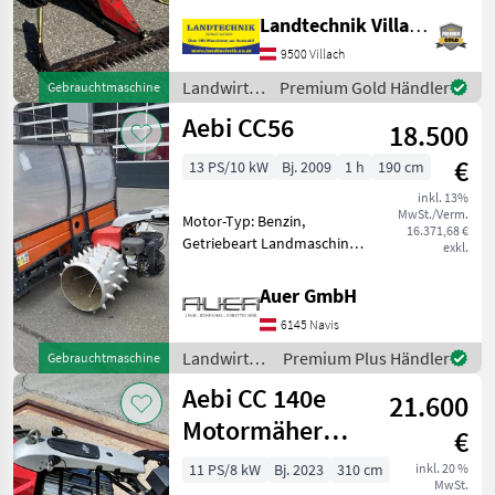
Zylinderanzahl: 1 Zylinder,
Landtechnik Villach GmbH
Fingerbalken Aebi
9500 Villach
Motormäher AM 40 mit MAG
4 Taktmotor, 2
Landwirtsch.
Premium Gold Händler
Gebrauchtmaschine
Vorwärtsgänge und Rüc
Motorfahrzeuge
Aebi CC56
18.500
/ Aebi
€
13 PS/10 kW
Bj. 2009
1 h
190 cm
inkl. 13%
MwSt./Verm.
Motor-Typ: Benzin,
16.371,68 €
Getriebeart Landmaschine:
exkl.
Hydrostatgetriebe,
Zylinderanzahl: 1 Zylinder,
Auer GmbH
Fingerbalken,
6145 Navis
Stachelwalzen,
Lenkhebellenkung Heumax
Landwirtsch.
Premium Plus Händler
Gebrauchtmaschine
auch seperat zu verkaufen
Motorfahrzeuge
Aebi CC 140e
21.600
/ Aebi
Motormäher
€
Vorseriengerät
11 PS/8 kW
Bj. 2023
310 cm
inkl. 20 %
MwSt.