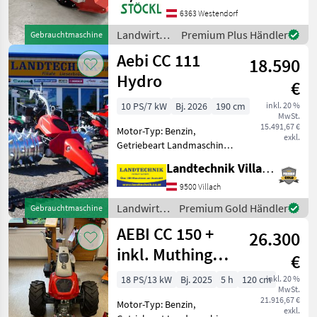
Müthing Mulcher MUB 100,
6363 Westendorf
Bereifung 23x8.50-12,
Lagergerät Westendorf
Landwirtsch.
Premium Plus Händler
Gebrauchtmaschine
Landwirtsch. Motorfahrz
Motorfahrzeuge
Aebi CC 111
18.590
/ Aebi
Hydro
€
10 PS/7 kW
Bj. 2026
190 cm
inkl. 20 %
MwSt.
15.491,67 €
Motor-Typ: Benzin,
exkl.
Getriebeart Landmaschine:
Hydrostatgetriebe,
Landtechnik Villach GmbH
Zylinderanzahl: 1 Zylinder,
Fingerbalken,
9500 Villach
Stachelwalzen, Ölkühler,
Landwirtsch.
Premium Gold Händler
Gebrauchtmaschine
Lenkhebellenkung Aebi
Motorfahrzeuge
AEBI CC 150 +
Motormäher CC 111
26.300
/ Aebi
inkl. Muthing
€
Mulcher
18 PS/13 kW
Bj. 2025
5 h
120 cm
inkl. 20 %
MwSt.
21.916,67 €
Motor-Typ: Benzin,
exkl.