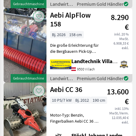
guten Zustand und ist kom
Landwirtsch.
Premium Gold Händler
Gebrauchtmaschine
Motorfahrzeuge
Aebi AlpFlow
8.290
/ Aebi
158
€
Bj. 2026
158 cm
inkl. 20 %
MwSt.
6.908,33 €
Die große Erleichterung für
exkl.
die Bergbauern Pick-Up
Schwader mit
Landtechnik Villach GmbH
Querförderband und
Seitenbleche mit
9500 Villach
Anbauflansch für Aebi
Landwirtsch.
Premium Gold Händler
Gebrauchtmaschine
Motormäher, Förderband
Motorfahrzeuge
Aebi CC 36
links und rechts ums
13.600
/ Aebi
€
10 PS/7 kW
Bj. 2012
190 cm
inkl. 13%
MwSt./Verm.
Motor-Typ: Benzin,
12.035,40 €
Fingerbalken Aebi CC 36 mit
exkl.
10PS Motor,
hydrostatischer
Stöckl Johann Landmaschinen GesmbH & Co KG