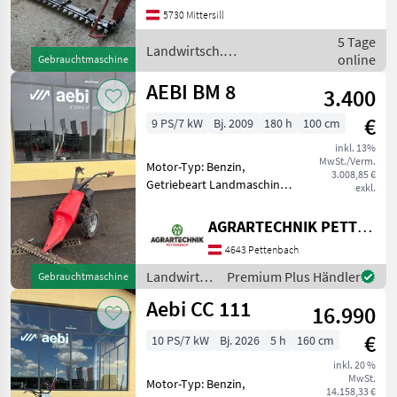
Doppelmesser Schöner
5730 Mittersill
AEBI Motormäher CC56 mit
5 Tage
16 PS, Stachelwa
Landwirtsch.
online
Gebrauchtmaschine
Motorfahrzeuge / Aebi
AEBI BM 8
3.400
€
9 PS/7 kW
Bj. 2009
180 h
100 cm
inkl. 13%
MwSt./Verm.
Motor-Typ: Benzin,
3.008,85 €
Getriebeart Landmaschine:
exkl.
Schaltgetriebe,
Differentialsperre,
AGRARTECHNIK PETTENBACH GMBH
Mulchbalken komplett
4643 Pettenbach
serviciert! 2x
Radverbreiterung montiert
Landwirtsch.
Premium Plus Händler
Gebrauchtmaschine
Ersatzmesser vorhande
Motorfahrzeuge
Aebi CC 111
16.990
/ Aebi
€
10 PS/7 kW
Bj. 2026
5 h
160 cm
inkl. 20 %
MwSt.
Motor-Typ: Benzin,
14.158,33 €