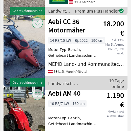
3361 Aschbach
PS Landwirtsch.
Motorfahrzeuge
Landwirtsch.
Premium Plus Händler
Gebrauchtmaschine
Motormäher/-fräsen
Motorfahrzeuge
Aebi CC 36
18.200
/ Aebi
Motormäher
€
14 PS/10 kW
Bj. 2022
190 cm
inkl. 13%
MwSt./Verm.
16.106,19 €
Motor-Typ: Benzin,
exkl.
Getriebeart Landmaschine:
Hydrostatgetriebe,
MEPID Land- und Kommunaltechnik GmbH
Zylinderanzahl: 1 Zylinder,
8641 St. Marein/Mürztal
Lenkbremse,
Kommunalbalken,
10 Tage
Gebrauchtmaschine
Landwirtsch.
Stachelwalzen,
online
Motorfahrzeuge / Aebi
Lenkhebellenkung,
Aebi AM 40
1.190
Radausschaltung Top
€
10 PS/7 kW
160 cm
MwSt nicht
ausweisbar
Motor-Typ: Benzin,
Getriebeart Landmaschine:
Schaltgetriebe,