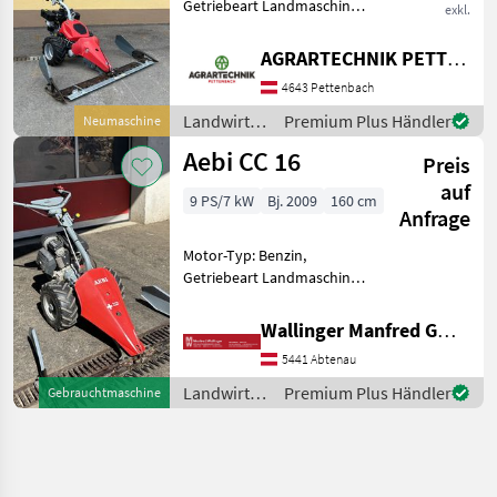
Getriebeart Landmaschine:
exkl.
Hydrostatgetriebe,
Zylinderanzahl: 1 Zylinder,
AGRARTECHNIK PETTENBACH GMBH
Differentialsperre,
4643 Pettenbach
Lenkbremse, Fingerbalken,
Ölkühler,
Landwirtsch.
Premium Plus Händler
Neumaschine
Lenkhebellenkung Der Aeb
Motorfahrzeuge
Aebi CC 16
Preis
/ Aebi
auf
9 PS/7 kW
Bj. 2009
160 cm
Anfrage
Motor-Typ: Benzin,
Getriebeart Landmaschine:
Schaltgetriebe,
Zylinderanzahl: 1 Zylinder,
Wallinger Manfred GmbH.
Fingerbalken Fingerbalken
5441 Abtenau
145cm inkl. Reservemesser
Reifen: 16x6.50-8 Motor:A
Landwirtsch.
Premium Plus Händler
Gebrauchtmaschine
Motorfahrzeuge
/ Aebi