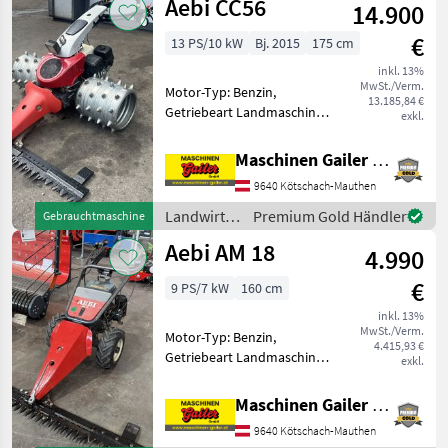
Aebi CC56
Lenkhebellenkung Aebi CC
14.900
/ Aebi
130 Hydr
€
13 PS/10 kW
Bj. 2015
175 cm
inkl. 13%
MwSt./Verm.
Motor-Typ: Benzin,
13.185,84 €
Getriebeart Landmaschine:
exkl.
Hydrostatgetriebe,
Zylinderanzahl: 1 Zylinder,
Maschinen Gailer GmbH
Differentialsperre,
9640 Kötschach-Mauthen
Lenkbremse, Fingerbalken,
Kombigerät, Stachelwalzen,
Landwirtsch.
Premium Gold Händler
Gebrauchtmaschine
Ölkühler
Motorfahrzeuge
Aebi AM 18
4.990
/ Aebi
€
9 PS/7 kW
160 cm
inkl. 13%
MwSt./Verm.
Motor-Typ: Benzin,
4.415,93 €
Getriebeart Landmaschine:
exkl.
Schaltgetriebe,
Zylinderanzahl: 1 Zylinder,
Maschinen Gailer GmbH
Fingerbalken Dieser Mäher
9640 Kötschach-Mauthen
befindet sich in einem sehr