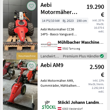
Motorfahrzeuge
Aebi
19.290
/ Aebi
Motormäher
€
CC36 14PS,
14 PS/10 kW
Bj. 2023
190 cm
inkl. 20 %
MwSt.
190cm Balken
16.075 €
Aebi Motormäher CC36
exkl.
14PS - Basco Vanguard
Benzinmotor 1-Zylinder
Mühlbacher Maschinen GmbH
Viertakt - 408cm³,
luftgekühlt - 10, 3kW/14PS -
5580 Tamsweg
Regler, Reversierstarter,
Landwirtsch.
Premium Plus Händler
Neumaschine
elektronische Zündun
Motorfahrzeuge
Aebi AM9
2.590
/ Aebi
€
Aebi Motormäher AM9,
inkl. 13%
MwSt./Verm.
Gummiräder, Mähbalken
2.292,04 €
mit Aussenschuh,
exkl.
Privatverkauf , Hr.
Klingenschmid 0664
Stöckl Johann Landmaschinen GesmbH & Co KG
2.2.1.9.9.0.3 Landwirtsch.
6363 Westendorf