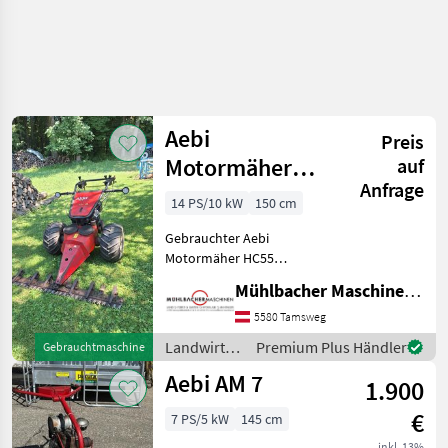
Aebi
Preis
Motormäher
auf
Anfrage
HC55 1,50m
14 PS/10 kW
150 cm
Balken,
Gebrauchter Aebi
Privatverkauf
Motormäher HC55
PRIVATVERKAUF - Bitte um
Mühlbacher Maschinen GmbH
Kontaktaufnahme mit dem
Verkäufer - siehe Bilder
5580 Tamsweg
0.6.6.4.8.8.9.4.9.6.5.5 - 14 PS -
Landwirtsch.
Premium Plus Händler
Gebrauchtmaschine
1, 50m Balken Nä
Motorfahrzeuge
Aebi AM 7
1.900
/ Aebi
€
7 PS/5 kW
145 cm
inkl. 13%