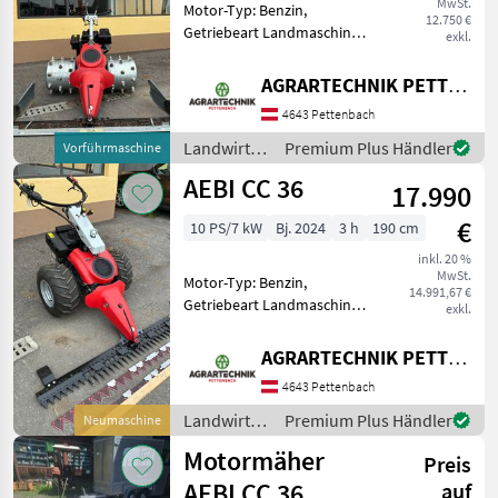
MwSt.
Motor-Typ: Benzin,
12.750 €
Getriebeart Landmaschine:
exkl.
Hydrostatgetriebe,
Differentialsperre,
AGRARTECHNIK PETTENBACH GMBH
Lenkbremse, Fingerbalken,
4643 Pettenbach
Ölkühler,
Lenkhebellenkung Der Aebi
Landwirtsch.
Premium Plus Händler
Vorführmaschine
Motormäher CC110 aus
Motorfahrzeuge
AEBI CC 36
dem
17.990
/ Aebi
€
10 PS/7 kW
Bj. 2024
3 h
190 cm
inkl. 20 %
MwSt.
Motor-Typ: Benzin,
14.991,67 €
Getriebeart Landmaschine:
exkl.
Hydrostatgetriebe,
Zylinderanzahl: 1 Zylinder,
AGRARTECHNIK PETTENBACH GMBH
Differentialsperre,
4643 Pettenbach
Lenkbremse, Fingerbalken,
Ölkühler,
Landwirtsch.
Premium Plus Händler
Neumaschine
Lenkhebellenkung,
Motorfahrzeuge
Motormäher
Radauss
Preis
/ Aebi
AEBI CC 36
auf