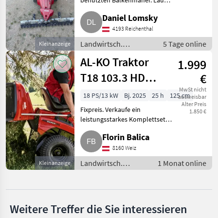
benutzten Balkenmäher. Läuft
Aebi
einwandfrei. Besichtigung
Daniel Lomsky
jederzeit möglich. Privatverkauf,
Reform
keine Garantie und
4193 Reichenthal
Gewährleistung. Preis VHP. La
Landwirtsch.
5 Tage online
Kleinanzeige
Rapid
Motorfahrzeuge /
AL-KO Traktor
1.999
Motormäher/-fräsen
Köppl
T18 103.3 HD
€
Limi, Mulchkeil
MwSt nicht
Brielmaier
18 PS/13 kW
Bj. 2025
25 h
125 cm
ausweisbar
Alter Preis
Alle 40
Fixpreis. Verkaufe ein
1.850 €
anzeigen
leistungsstarkes Komplettset:
Premium-Rasentraktor AL-KO
Florin Balica
MARKTPLATZ
T18-103.3 HD in der begehrten
Limited Edition, inkl.
8160 Weiz
Marktplatz
Händlerangebote
Kleinanzeigen
passendem Mulchkeil. Ölservice
Landwirtsch.
1 Monat online
Kleinanzeige
u
Motorfahrzeuge /
Motormäher/-fräsen
Weitere Treffer die Sie interessieren