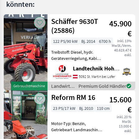
könnten:
Schäffer 9630T
45.900
(25886)
€
122 PS/90 kW
Bj. 2014
6700 h
inkl. 13%
MwSt./Verm.
40.619,47 €
Treibstoff: Diesel, hydr.
exkl.
Geräteverriegelung, Kabine,
Schnellwechselrahmen,
Landtechnik Hohenwarter GmbH
Zusatz-Hydraulikkreis
Teleskop Hoflader Schäffer
5092 St. Martin bei Lofer
9630 T *Eigengewicht ca.8 t
Landwirtsch.
Premium Gold Händler
Gebrauchtmaschine
*Bereifung 400/5
Motorfahrzeuge
Reform RM 16
15.600
/ Schäffer
€
23 PS/17 kW
Bj. 2010
110 cm
inkl. 20 %
MwSt.
Motor-Typ: Benzin,
13.000 €
Getriebeart Landmaschine:
exkl.
Hydrostatgetriebe,