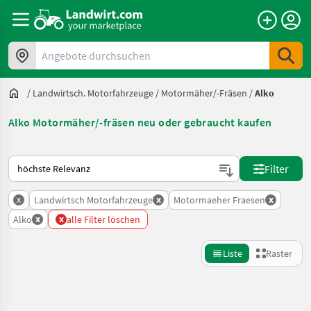
Angebote durchsuchen
/
Landwirtsch. Motorfahrzeuge
/
Motormäher/-Fräsen
/
Alko
Alko Motormäher/-fräsen neu oder gebraucht kaufen
So wird auf Landwirt.com sortiert
Filter
x
x
x
Landwirtsch Motorfahrzeuge
Motormaeher Fraesen
x
x
Alko
alle Filter löschen
Liste
Raster