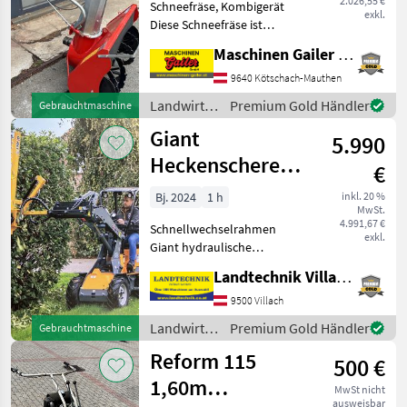
2.026,55 €
Schneefräse, Kombigerät
exkl.
Diese Schneefräse ist
passend zu Aebi CC36-CC66
Maschinen Gailer GmbH
und hat eine Arbeitsbreite
von ca. 90 cm sowie eine
9640 Kötschach-Mauthen
Räumhöhe von ca. 60 cm.
Landwirtsch.
Premium Gold Händler
Gebrauchtmaschine
Die Fräse hat ein
Motorfahrzeuge
Giant
5.990
/ Cerruti
Heckenschere
€
150
Bj. 2024
1 h
inkl. 20 %
MwSt.
4.991,67 €
Schnellwechselrahmen
exkl.
Giant hydraulische
Heckenschere kann Hecken
Landtechnik Villach GmbH
und Äste bis 5 cm
schneiden, Arbeitsbreite:
9500 Villach
150 cm, 1 DW Steuergerät
Landwirtsch.
Premium Gold Händler
Gebrauchtmaschine
notwendig, Original Giant
Motorfahrzeuge
Reform 115
Aufna
500 €
/ Giant
1,60m
MwSt nicht
ausweisbar