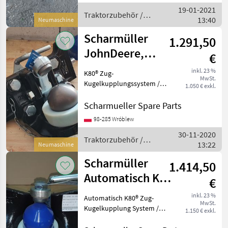
19-01-2021
Traktorzubehör /
13:40
Neumaschine
Scharmüller
Scharmüller
1.291,50
JohnDeere,
€
Valtra, Kubota,
inkl. 23 %
K80® Zug-
MwSt.
Fendt, MF, JCB
Kugelkupplungssystem /
1.050 € exkl.
K80®
Kugelkupplungssystem
Scharmueller Spare Parts
Artikel Nummer. 07.6330.42-
98-285 Wróblew
A02 Dimension 330/25/32
30-11-2020
(Wir haben andere
Traktorzubehör /
13:22
Dimensionen / wir haben
Neumaschine
Scharmüller
andere Dime
Scharmüller
1.414,50
Automatisch K80
€
Kugeleinsatz /
inkl. 23 %
Automatisch K80® Zug-
MwSt.
Ball K80 insert
Kugelkupplung System /
1.150 € exkl.
Automatic K80® Ball