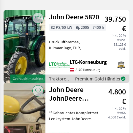
verfeinern
John Deere 5820
39.750
Kategorie
Land
Filter
2
€
82 PS/60 kW
Bj. 2005
7400 h
27
inkl. 20 %
AKTUELLER
Zurücksetzen
Ergebnisse
MwSt.
Druckluftbremse,
PFAD
33.125 €
anzeigen
Klimaanlage, EHR,
exkl.
John
Fronthydraulik, druckloser
Deere
Rücklauf, Außenbedienung
Jd
LTC-Korneuburg
5070 M
Heckzapfwelle, Radio,
2100 Korneuburg
Fahrzeugpapiere
KATEGORIE
vorhanden, Bolzengröße
Traktoren
Premium Gold Händler
Gebrauchtmaschine
WÄHLEN
Anhängevorrichtung (mm):
/ John
John Deere
4.800
Deere
Landtechnik
25
JohnDeere
€
Lenksystem
Forsttechnik
2
inkl. 20 %
**Gebrauchtes Komplettset
MwSt.
Autotrac 200
4.000 € exkl.
Lenksystem JohnDeere
MARKTPLATZ
Universal mit
AutoTrac 200 Universal**
bestehend aus: -)Antenne
Marktplatz
Händlerangebote
Kleinanzeigen