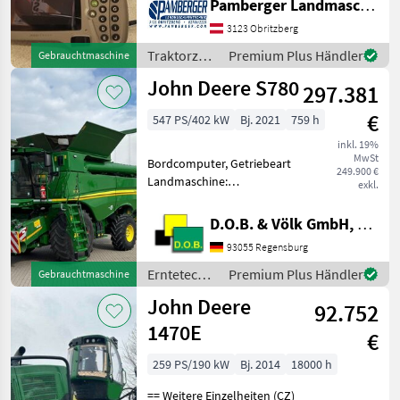
Pamberger Landmaschinentechnik GmbH
Starfire 3000 auf SF1
-)GreenStar 1800 Display
3123 Obritzberg
-)Lenkradmotor
Traktorzubehör
Premium Plus Händler
Gebrauchtmaschine
/ John
John Deere S780
297.381
Deere
€
547 PS/402 kW
Bj. 2021
759 h
inkl. 19%
MwSt
Bordcomputer, Getriebeart
249.900 €
Landmaschine:
exkl.
Hydrostatgetriebe,
Ertragsmessung-GPS,
D.O.B. & Völk GmbH, Filiale Regensburg
Kabine, Klimaanlage,
93055 Regensburg
Strohhäcksler Bereifung
vorne optional: Reifen nach
Erntetechnik
Premium Plus Händler
Gebrauchtmaschine
Wahl oder Ketten m
Ackerbau /
John Deere
92.752
John Deere
1470E
€
259 PS/190 kW
Bj. 2014
18000 h
== Weitere Einzelheiten (CZ)