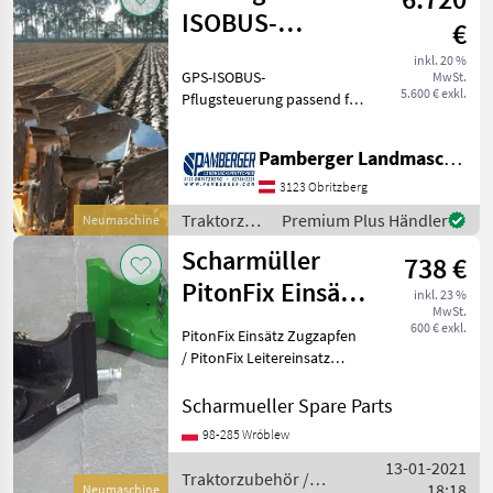
ISOBUS-
€
Pflugsteuerung
inkl. 20 %
GPS-ISOBUS-
MwSt.
für Vario Pflüge
5.600 € exkl.
Pflugsteuerung passend für
NewHolland Intelliview
IV/Steyr S-Tech700 / Case
Pamberger Landmaschinentechnik GmbH
AFS700, Trimble
FM1000/FMX, Trimble
3123 Obritzberg
XCN2050 / TMX2050,
Traktorzubehör
Premium Plus Händler
Neumaschine
Trimble XCN-1050 / GFX7
/ Sonstige
Scharmüller
738 €
PitonFix Einsätz
inkl. 23 %
MwSt.
Zugzapfen /
600 € exkl.
PitonFix Einsätz Zugzapfen
PitonFix Insert
/ PitonFix Leitereinsatz
Artikel Nummer. 05.6330.10-
A02 / 05.6330.10-A17
Scharmueller Spare Parts
Dimension 330/25/32 (Wir
98-285 Wróblew
haben andere Dimensionen
13-01-2021
/ wir haben
Traktorzubehör /
18:18
Neumaschine