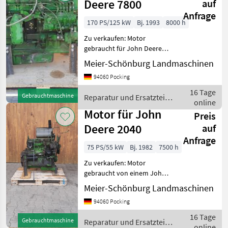
Deere 7800
auf
Anfrage
170 PS/125 kW
Bj. 1993
8000 h
Zu verkaufen: Motor
gebraucht für John Deere
7800 Wir sind Händler,
Meier-Schönburg Landmaschinen
Reparaturwerkstatt speziell
94060 Pocking
für JohnDeere Traktoren an
der österreichischen Grenze
16 Tage
Gebrauchtmaschine
Reparatur und Ersatzteile
Tausende n
online
/ John Deere
Motor für John
Preis
Deere 2040
auf
Anfrage
75 PS/55 kW
Bj. 1982
7500 h
Zu verkaufen: Motor
gebraucht von einem John
Deere 2040 Passt in 1640,
Meier-Schönburg Landmaschinen
2040, 2250, 2450. Passt
94060 Pocking
teilweise auch in 2140, 2250,
2650, 2850 Wir sind Händler
16 Tage
Gebrauchtmaschine
Reparatur und Ersatzteile
und R
online