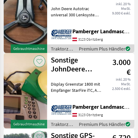
300+4640+Starfire
inkl. 20 %
John Deere Autotrac
MwSt.
6000
9.000 € exkl.
universal 300 Lenksystem,
John Deere SF6000
Empfänger - SF1 (+/- 15 cm)
Pamberger Landmaschinentechnik GmbH
Signalgenauigkeit, John
Deere 4640 Monitor (26 cm
3123 Obritzberg
Bildschirmgrösse), A
Traktorzubehör
Premium Plus Händler
Gebrauchtmaschine
/ Sonstige
Sonstige
3.000
JohnDeere
€
Greenstar 1800
inkl. 20 %
Display Greenstar 1800 mit
MwSt.
mit StarFire iTC
2.500 € exkl.
Empfänger StarFire iTC, A-
Säulenhalterung und Kabel
Traktorzubehör
Pamberger Landmaschinentechnik GmbH
Spurführung/GPS
3123 Obritzberg
Traktorzubehör
Premium Plus Händler
Gebrauchtmaschine
/ Sonstige
Sonstige GPS-
6.720