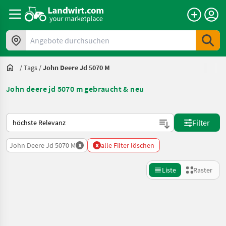
Angebote durchsuchen
/
Tags
/
John Deere Jd 5070 M
John deere jd 5070 m gebraucht & neu
So wird auf Landwirt.com sortiert
Filter
x
x
John Deere Jd 5070 M
alle Filter löschen
Liste
Raster
Suche