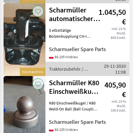
Scharmüller
Scharmüller
1.045,50
automatischer
€
Zugmaul
inkl. 23 %
S elbsttätige
MwSt.
Gabelkopf Typ
Bolzenkupplung CH-I
850 € exkl.
(38mm) / Automatic Clevis
u.a. Fall
Type CH-I (38mm Bolt)
Scharmueller Spare Parts
Artikel Nummer.
98-285 Wróblew
05.3253.321-A02 Dimension
29-11-2020
325/26/26 (Wir haben
Traktorzubehör /
11:08
andere Dimensione
Neumaschine
Scharmüller
Scharmüller K80
405,90
Einschweißkugel
€
/ K80 Weld-On
inkl. 23 %
K80 Einschweißkugel / K80
MwSt.
Ball
Weld-On Ball (Ball Coupling
330 € exkl.
System) Art.Nr. 10.845.081.0
(also available with a
Scharmueller Spare Parts
holder Art.Nr. 02.481.351) ---
98-285 Wróblew
---//// Schreib uns