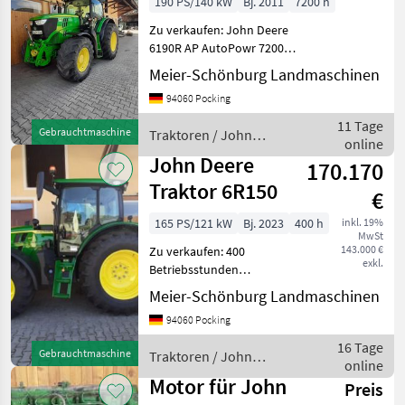
190 PS/140 kW
Bj. 2011
7200 h
AutoPowr
Zu verkaufen: John Deere
6190R AP AutoPowr 7200
Std, sofort verfügbar, AHK
Meier-Schönburg Landmaschinen
höhenverstellbar, feste K80,
94060 Pocking
Starfire Vorbereitung,
Arbeitsscheinwerfer, Load
11 Tage
Gebrauchtmaschine
Traktoren / John
Sensin
online
Deere
John Deere
170.170
Traktor 6R150
€
165 PS/121 kW
Bj. 2023
400 h
inkl. 19%
MwSt
143.000 €
Zu verkaufen: 400
exkl.
Betriebsstunden
JohnDeere 6R150 4
Meier-Schönburg Landmaschinen
Zylinder, super Traktor,
94060 Pocking
Zustand wie neu AutoPowr
Getriebe Stufenlos, 50km/h
16 Tage
Gebrauchtmaschine
Traktoren / John
ComfortView-Kabine
online
Deere
CommandARM
Motor für John
Preis