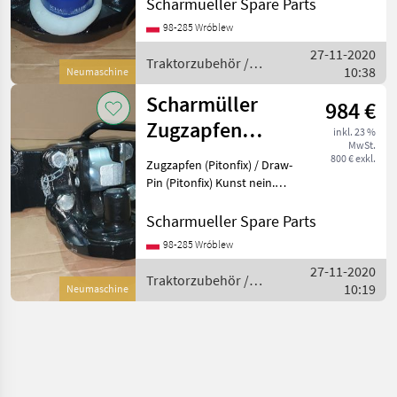
Coupling System Artikel
Scharmueller Spare Parts
Nummer. 05.6390.46-A02 ----
98-285 Wróblew
-- //// Schreib uns an //// ----
27-11-2020
--- ----- /
Traktorzubehör /
10:38
Neumaschine
Scharmüller
Scharmüller
984 €
Zugzapfen
inkl. 23 %
MwSt.
(Pitonfix) /
800 € exkl.
Zugzapfen (Pitonfix) / Draw-
Draw-Pin Einsatz
Pin (Pitonfix) Kunst nein.
07.6390.32-A02 Dimension
390/25/32 (Wir haben
Scharmueller Spare Parts
andere Dimensionen / we
98-285 Wróblew
have other dimensions) -----
27-11-2020
-////
Traktorzubehör /
10:19
Neumaschine
Scharmüller