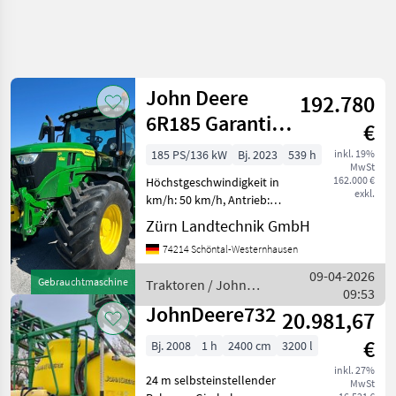
John Deere
192.780
6R185 Garantie
€
03/2028
185 PS/136 kW
Bj. 2023
539 h
inkl. 19%
MwSt
162.000 €
Höchstgeschwindigkeit in
exkl.
km/h: 50 km/h, Antrieb:
Allrad Zum Verkauf steht
Zürn Landtechnik GmbH
ein gebrauchter John Deere
74214 Schöntal-Westernhausen
6R 185. Hersteller:
JohnDeere Modell: 6R 185
09-04-2026
Gebrauchtmaschine
Traktoren / John
Leistung: 185 PS Mot
09:53
Deere
JohnDeere732
20.981,67
€
Bj. 2008
1 h
2400 cm
3200 l
inkl. 27%
24 m selbsteinstellender
MwSt