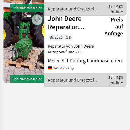
Reparaturwerkstatt speziell
17 Tage
Gebrauchtmaschine
Reparatur und Ersatzteile
f
online
/ John Deere
John Deere
Preis
Reparatur
auf
Anfrage
JohnDeere
Bj. 2026
1 h
Autopowr
Reparatur von John Deere
Getriebe
Autopowr´und ZF
Getriebe: Wir überholen
Meier-Schönburg Landmaschinen
und reparieren alle John
94060 Pocking
Deere Getriebe und
Traktoren: AutoPowr,
17 Tage
Gebrauchtmaschine
Reparatur und Ersatzteile
PowerQuad, Powershift,
online
/ John Deere
Austausc