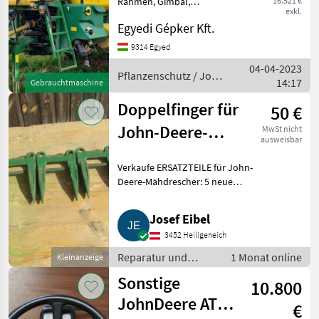
Rahmen, Gimbal,
16.521 €
exkl.
hydraulische
Egyedi Gépker Kft.
Stangenverstellung,
Monitorsteuerung, in
9314 Egyed
gutem Zustand zu
04-04-2023
verkaufen Pflanzenschutz
Pflanzenschutz / John
14:17
Gebrauchtmaschine
Feldspritzen
Deere
Doppelfinger für
50 €
John-Deere-
MwSt nicht
ausweisbar
Mähdrescher
Verkaufe ERSATZTEILE für John-
Deere-Mähdrescher: 5 neue
DOPPELFINGER mit Mittelsteg,
Ersatzteil-Nummer Z11228.
Josef Eibel
Gesamtpreis € 50. Zusendung
3452 Heiligeneich
möglich, zuzüglich Versand
Reparatur und
1 Monat online
Kleinanzeige
Ersatzteile /
Sonstige
10.800
Sonstige Reparatur
und Ersatzteile
JohnDeere ATU
€