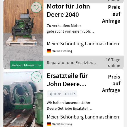
/ John Deere
Motor für John
Preis
Deere 2040
auf
Anfrage
Zu verkaufen: Motor
gebraucht von einem John
Deere 2040 Passt in 1640,
2040, 2250, 2450. Passt
Meier-Schönburg Landmaschinen
teilweise auch in 2140, 2250,
94060 Pocking
2650, 2850 Wir sind Händler
16 Tage
und R
Reparatur und Ersatzteile
online
Gebrauchtmaschine
/ John Deere
Ersatzteile für
Preis
John Deere
auf
Anfrage
Getriebe
Bj. 2026
1000 h
Wir haben tausende John
Deere Getriebe Ersatzteile
am Lager. Alle Typen vom
Meier-Schönburg Landmaschinen
920 - bis zur aktuellen 6-R
94060 Pocking
Serie. Wir sind Händler und