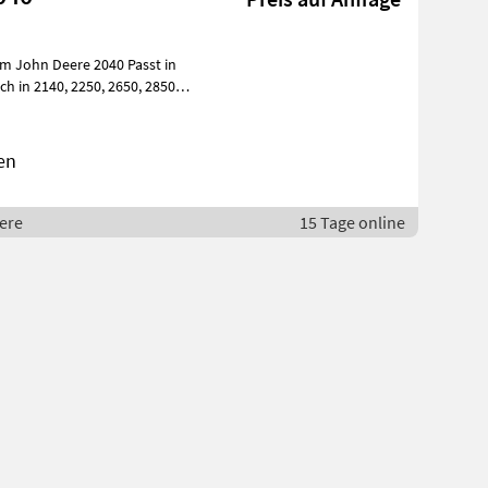
en
eere
15 Tage online