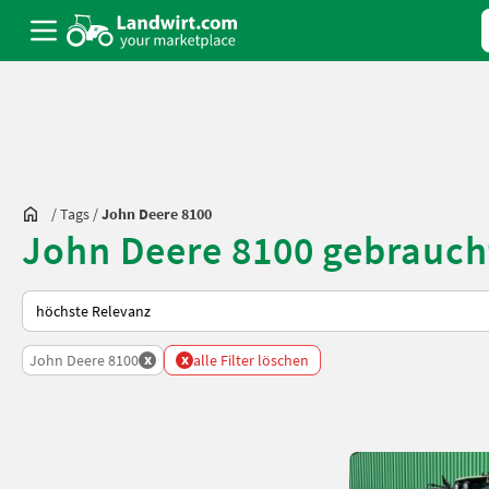
/
Tags
/
John Deere 8100
John Deere 8100 gebrauch
So wird auf Landwirt.com sortiert
x
x
John Deere 8100
alle Filter löschen