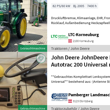
82 PS/60 kW
Bj. 2005
7400 h
Druckluftbremse, Klimaanlage, EHR, Fro
Rücklauf, Außenbedienung Heckzapfwell
vorhanden, Bolzengröße Anhängevorric
LTC-Korneuburg
2100 Korneuburg
Traktoren / John Deere
Gebrauchtmaschine
John Deere JohnDeere
Autotrac 200 Universal 
**Gebrauchtes Komplettset Lenksystem
Universal** bestehend aus: -)Antenne Starfire 3000 auf SF1
-)GreenStar 1800 Display -)Lenkradmoto
Pamberger Landmasc
3123 Obritzberg
Traktorzubehör / John Deere
Gebrauchtmaschine