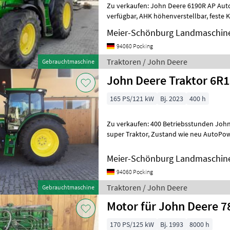
Zu verkaufen: John Deere 6190R AP AutoPowr 7200 Std, sofort
verfügbar, AHK höhenverstellbar, feste K80, Starfire Vorbereitung,
Arbeitsscheinwerfer, Load Sensin
Meier-Schönburg Landmaschin
94060 Pocking
Traktoren / John Deere
Gebrauchtmaschine
John Deere Traktor 6R
165 PS/121 kW
Bj. 2023
400 h
Zu verkaufen: 400 Betriebsstunden John
super Traktor, Zustand wie neu AutoPowr Getriebe Stufenlos, 50km/h
ComfortView-Kabine CommandARM
Meier-Schönburg Landmaschin
94060 Pocking
Traktoren / John Deere
Gebrauchtmaschine
Motor für John Deere 7
170 PS/125 kW
Bj. 1993
8000 h