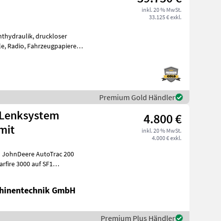
inkl. 20 % MwSt.
33.125 € exkl.
nthydraulik, druckloser
e, Radio, Fahrzeugpapiere
htung (mm):
Premium Gold Händler
 Lenksystem
4.800 €
mit
inkl. 20 % MwSt.
4.000 € exkl.
 JohnDeere AutoTrac 200
r
hinentechnik GmbH
Premium Plus Händler