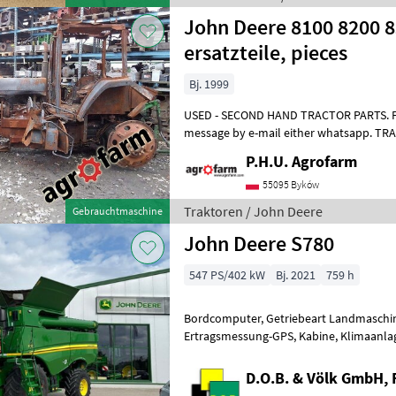
John Deere 8100 8200 8
ersatzteile, pieces
Bj. 1999
USED - SECOND HAND TRACTOR PARTS. For 
message by e-mail either whatsapp. T
ERSATZTEILE. Bei weiteren fragen konta
P.H.U. Agrofarm
55095 Byków
Traktoren / John Deere
Gebrauchtmaschine
John Deere S780
547 PS/402 kW
Bj. 2021
759 h
Bordcomputer, Getriebeart Landmaschin
Ertragsmessung-GPS, Kabine, Klimaanlag
vorne optional: Reifen nach Wahl oder 
D.O.B. & Völk GmbH, 