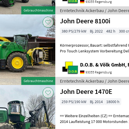
93055 Regensburg
Erntetechnik Ackerbau / John Deer
Gebrauchtmaschine
John Deere 8100i
380 PS/279 kW
Bj. 2022
482 h
300 c
Körnerprozessor, Bauart: selbstfahrend
Pro Touch Lenksystem Vorbereitung Del
CommandCeter 3 LED Beleuchtung Varia
D.O.B. & Völk GmbH, 
93055 Regensburg
Erntetechnik Ackerbau / John Deer
Gebrauchtmaschine
John Deere 1470E
259 PS/190 kW
Bj. 2014
18000 h
== Weitere Einzelheiten (CZ) == Erntemaschine JohnDeere 1470 E Jahr
2014 Laufleistung 17 000 Motorstunden 
6x6 Antrieb Mähdrescherkopf