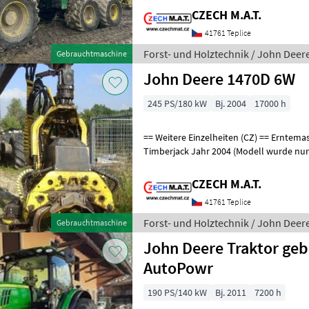
CZECH M.A.T.
41761 Teplice
Forst- und Holztechnik / John Deer
Gebrauchtmaschine
John Deere 1470D 6W
245 PS/180 kW
Bj. 2004
17000 h
== Weitere Einzelheiten (CZ) == Erntemaschine JohnDeere 1470 D
Timberjack Jahr 2004 (Modell wurde nur 2002-2006 produziert) 17 000
Motorstunden keine unnötige El
CZECH M.A.T.
41761 Teplice
Forst- und Holztechnik / John Deer
Gebrauchtmaschine
John Deere Traktor ge
AutoPowr
190 PS/140 kW
Bj. 2011
7200 h