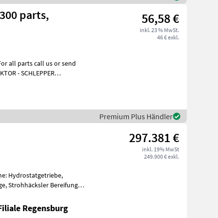
300 parts,
56,58 €
inkl. 23 % MwSt.
46 € exkl.
all parts call us or send
RAKTOR - SCHLEPPER
ktieren
Premium Plus Händler
297.381 €
inkl. 19% MwSt
249.900 € exkl.
e: Hydrostatgetriebe,
e, Strohhäcksler Bereifung
Ketten m
Filiale Regensburg