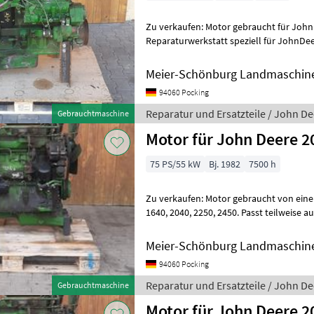
Zu verkaufen: Motor gebraucht für John Deere 7800 W
Reparaturwerkstatt speziell für JohnDe
österreichischen Grenze Tausende n
Meier-Schönburg Landmaschin
94060 Pocking
Reparatur und Ersatzteile / John D
Gebrauchtmaschine
Motor für John Deere 2
75 PS/55 kW
Bj. 1982
7500 h
Zu verkaufen: Motor gebraucht von einem John Deere 2040 Passt in
1640, 2040, 2250, 2450. Passt teilweise auch in 2140, 2250, 2650, 2850
Wir sind Händler und R
Meier-Schönburg Landmaschin
94060 Pocking
Reparatur und Ersatzteile / John D
Gebrauchtmaschine
Motor für John Deere 2