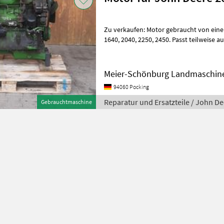
Zu verkaufen: Motor gebraucht von einem John Deere 2040 Passt in
1640, 2040, 2250, 2450. Passt teilweise auch in 2140, 2250, 2650, 2850
Wir sind Händler und R
Meier-Schönburg Landmaschin
94060 Pocking
Reparatur und Ersatzteile / John D
Gebrauchtmaschine