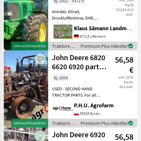
Bj. 2002
9372 h
inkl. 19%
MwSt
33.529,41 €
Antrieb: Allrad,
exkl.
Druckluftbremse, EHR,
gefederte Vorderachse,
Klaus Sämann Landmaschinen Fachbetrieb GmbH
Höchstgeschwindigkeit in
km/h: 40 km/h, Luftsitz,
97215 Uffenheim
Plattform: Kabine,
Traktoren /
Premium Plus Händler
Gebrauchtmaschine
Zapfwellendrehzahl:
John Deere
John Deere 6820
540/750/1000, Fronthyd
56,58
6620 6920 parts,
€
ersatzteile,
Bj. 2006
inkl. 23 %
MwSt.
pieces
46 € exkl.
USED - SECOND HAND
TRACTOR PARTS. For all
parts call us or send
P.H.U. Agrofarm
message by e-mail either
whatsapp. TRAKTOR -
55095 Byków
SCHLEPPER ERSATZTEILE.
Traktoren /
Premium Plus Händler
Gebrauchtmaschine
Bei weiteren fragen
John Deere
John Deere 6920
kontaktieren
56,58