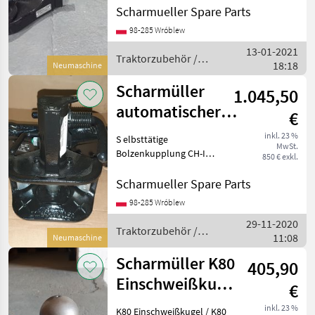
A02 / 05.6330.10-A17
Scharmueller Spare Parts
Dimension 330/25/32 (Wir
98-285 Wróblew
haben andere Dimensionen
13-01-2021
/ wir haben
Traktorzubehör /
18:18
Neumaschine
Scharmüller
Scharmüller
1.045,50
automatischer
€
Zugmaul
inkl. 23 %
S elbsttätige
MwSt.
Gabelkopf Typ
Bolzenkupplung CH-I
850 € exkl.
(38mm) / Automatic Clevis
u.a. Fall
Type CH-I (38mm Bolt)
Scharmueller Spare Parts
Artikel Nummer.
98-285 Wróblew
05.3253.321-A02 Dimension
29-11-2020
325/26/26 (Wir haben
Traktorzubehör /
11:08
andere Dimensione
Neumaschine
Scharmüller
Scharmüller K80
405,90
Einschweißkugel
€
/ K80 Weld-On
inkl. 23 %
K80 Einschweißkugel / K80