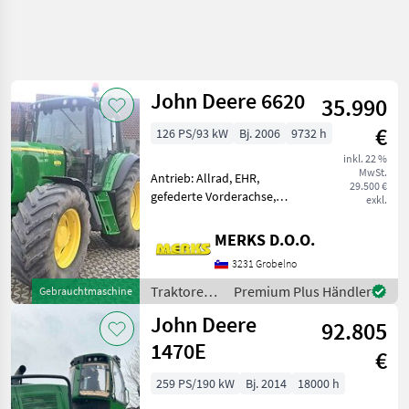
John Deere 6620
35.990
€
126 PS/93 kW
Bj. 2006
9732 h
inkl. 22 %
MwSt.
Antrieb: Allrad, EHR,
29.500 €
gefederte Vorderachse,
exkl.
Plattform: Kabine,
Klimaanlage,
MERKS D.O.O.
Zapfwellendrehzahl:
3231 Grobelno
540/540E/1000 JOHN DEERE
6620 PREMIUM MOTOR
Traktoren /
Premium Plus Händler
Gebrauchtmaschine
John Deere 6-Zylinder mit
John Deere
John Deere
Tu
92.805
1470E
€
259 PS/190 kW
Bj. 2014
18000 h