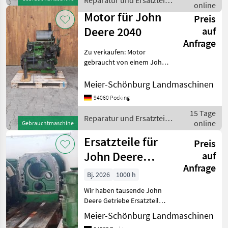
Reparatur und Ersatzteile
und R
online
/ John Deere
Motor für John
Preis
Deere 2040
auf
Anfrage
Zu verkaufen: Motor
gebraucht von einem John
Deere 2040 Passt in 1640,
2040, 2250, 2450. Passt
Meier-Schönburg Landmaschinen
teilweise auch in 2140, 2250,
94060 Pocking
2650, 2850 Wir sind Händler
15 Tage
und R
Reparatur und Ersatzteile
online
Gebrauchtmaschine
/ John Deere
Ersatzteile für
Preis
John Deere
auf
Anfrage
Getriebe
Bj. 2026
1000 h
Wir haben tausende John
Deere Getriebe Ersatzteile
am Lager. Alle Typen vom
Meier-Schönburg Landmaschinen
920 - bis zur aktuellen 6-R