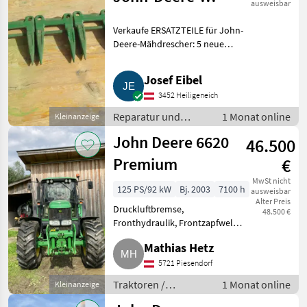
ausweisbar
Mähdrescher
Verkaufe ERSATZTEILE für John-
Deere-Mähdrescher: 5 neue
DOPPELFINGER mit Mittelsteg,
Ersatzteil-Nummer Z11228.
Josef Eibel
Gesamtpreis € 50. Zusendung
3452 Heiligeneich
möglich, zuzüglich Versand
Reparatur und
1 Monat online
Kleinanzeige
Ersatzteile /
John Deere 6620
46.500
Sonstige Reparatur
und Ersatzteile
Premium
€
MwSt nicht
125 PS/92 kW
Bj. 2003
7100 h
ausweisbar
Alter Preis
Druckluftbremse,
48.500 €
Fronthydraulik, Frontzapfwelle,
gefederte Vorderachse,
Mathias Hetz
Klimaanlage, Kriechgang, EHR,
Luftsitz, 4-Rad Bremse,
5721 Piesendorf
hydraulisches Bremsventil,
Traktoren /
1 Monat online
Kleinanzeige
druckloser Rücklauf, Po
Standard Traktoren