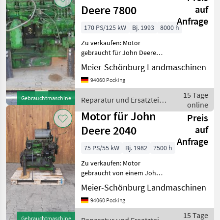
Deere 7800
auf
Anfrage
170 PS/125 kW
Bj. 1993
8000 h
Zu verkaufen: Motor
gebraucht für John Deere
7800 Wir sind Händler,
Meier-Schönburg Landmaschinen
Reparaturwerkstatt speziell
94060 Pocking
für JohnDeere Traktoren an
der österreichischen Grenze
15 Tage
Gebrauchtmaschine
Reparatur und Ersatzteile
Tausende n
online
/ John Deere
Motor für John
Preis
Deere 2040
auf
Anfrage
75 PS/55 kW
Bj. 1982
7500 h
Zu verkaufen: Motor
gebraucht von einem John
Deere 2040 Passt in 1640,
Meier-Schönburg Landmaschinen
2040, 2250, 2450. Passt
94060 Pocking
teilweise auch in 2140, 2250,
2650, 2850 Wir sind Händler
15 Tage
Gebrauchtmaschine