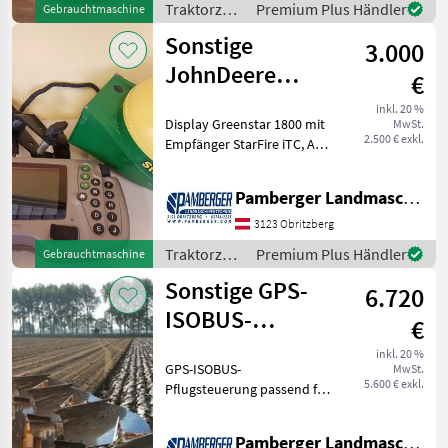
Traktorzubehör
Premium Plus Händler
Gebrauchtmaschine
/ Sonstige
Sonstige
3.000
JohnDeere
€
Greenstar 1800
inkl. 20 %
Display Greenstar 1800 mit
MwSt.
mit StarFire iTC
2.500 € exkl.
Empfänger StarFire iTC, A-
Säulenhalterung und Kabel
Traktorzubehör
Pamberger Landmaschinentechnik GmbH
Spurführung/GPS
3123 Obritzberg
Traktorzubehör
Premium Plus Händler
Gebrauchtmaschine
/ Sonstige
Sonstige GPS-
6.720
ISOBUS-
€
Pflugsteuerung
inkl. 20 %
GPS-ISOBUS-
MwSt.
für Vario Pflüge
5.600 € exkl.
Pflugsteuerung passend für
NewHolland Intelliview
IV/Steyr S-Tech700 / Case
Pamberger Landmaschinentechnik GmbH