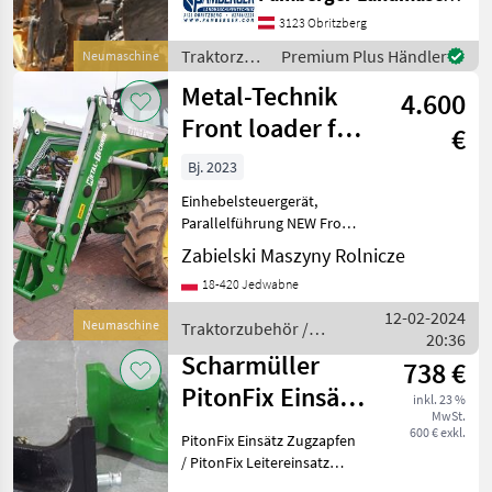
AFS700, Trimble
FM1000/FMX, Trimble
3123 Obritzberg
XCN2050 / TMX2050,
Traktorzubehör
Premium Plus Händler
Neumaschine
Trimble XCN-1050 / GFX7
/ Sonstige
Metal-Technik
4.600
Front loader for
€
John Deere 6620
Bj. 2023
/ Ładowacz czoł
Einhebelsteuergerät,
Parallelführung NEW Front
loader for many tractor
Zabielski Maszyny Rolnicze
models: DEUTZ-fAHR CLAAS
18-420 Jedwabne
FARMTRAC FENDT SOLIS
MTZ CASE LANDINI ZETOR
12-02-2024
Neumaschine
Traktorzubehör /
MASSEY FERGUSON KUBOTA
20:36
Metal-Technik
M
Scharmüller
738 €
PitonFix Einsätz
inkl. 23 %
MwSt.
Zugzapfen /
600 € exkl.
PitonFix Einsätz Zugzapfen
PitonFix Insert
/ PitonFix Leitereinsatz
Artikel Nummer. 05.6330.10-