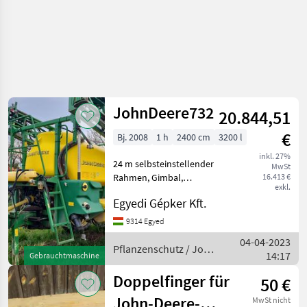
JohnDeere732
20.844,51
€
Bj. 2008
1 h
2400 cm
3200 l
inkl. 27%
24 m selbsteinstellender
MwSt
Rahmen, Gimbal,
16.413 €
exkl.
hydraulische
Egyedi Gépker Kft.
Stangenverstellung,
Monitorsteuerung, in
9314 Egyed
gutem Zustand zu
04-04-2023
verkaufen Pflanzenschutz
Pflanzenschutz / John
14:17
Gebrauchtmaschine
Feldspritzen
Deere
Doppelfinger für
50 €
John-Deere-
MwSt nicht