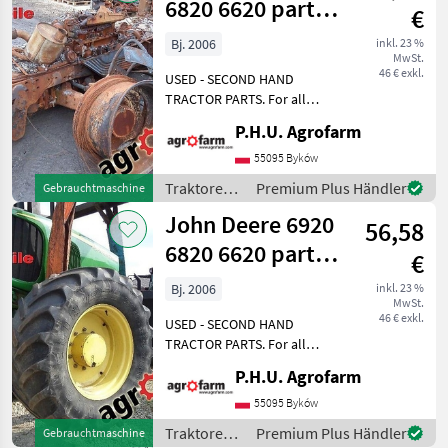
6820 6620 parts,
€
ersatzteile,
Bj. 2006
inkl. 23 %
MwSt.
pieces
46 € exkl.
USED - SECOND HAND
TRACTOR PARTS. For all
parts call us or send
P.H.U. Agrofarm
message by e-mail either
whatsapp. TRAKTOR -
55095 Byków
SCHLEPPER ERSATZTEILE.
Traktoren /
Premium Plus Händler
Gebrauchtmaschine
Bei weiteren fragen
John Deere
John Deere 6920
kontaktieren
56,58
6820 6620 parts,
€
ersatzteile,
Bj. 2006
inkl. 23 %
MwSt.
pieces
46 € exkl.
USED - SECOND HAND
TRACTOR PARTS. For all
parts call us or send
P.H.U. Agrofarm
message by e-mail either
whatsapp. TRAKTOR -
55095 Byków
SCHLEPPER ERSATZTEILE.
Traktoren /
Premium Plus Händler
Gebrauchtmaschine
Bei weiteren fragen