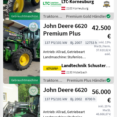
LTC-Korneuburg
Heckzapfwelle, Radio,
2100 Korneuburg
Fahrzeugpapiere
vorhanden, Bolzengröße
Traktoren
Premium Gold Händler
Gebrauchtmaschine
Anhängevorrichtung (mm):
/ John
John Deere 6620
42.500
Deere
Premium Plus
€
137 PS/101 kW
Bj. 2007
12753 h
inkl. 13%
MwSt./Verm.
37.610,62 €
Antrieb: Allrad, Getriebeart
exkl.
Landmaschine: Stufenloses
Getriebe, Plattform: Kabine,
Landtechnik Schuster Niederlassung Mistelbach
Zapfwellendrehzahl:
540/540E/1000,
2130 Mistelbach
Höchstgeschwindigkeit in
Traktoren /
Premium Plus Händler
Gebrauchtmaschine
km/h: 40 km/h, Aufladung:
John Deere
John Deere 6620
56.000
€
137 PS/101 kW
Bj. 2002
8700 h
inkl. 20 %
MwSt.
Antrieb: Allrad, Getriebeart
46.666,67 €