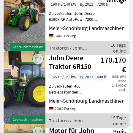
Anfrage
gebraucht 6190R
190 PS/140 kW
Bj. 2011
7200 h
AutoPowr
Zu verkaufen: John Deere
6190R AP AutoPowr 7200
Std, sofort verfügbar, AHK
Meier-Schönburg Landmaschinen
höhenverstellbar, feste K80,
94060 Pocking
Starfire Vorbereitung,
Arbeitsscheinwerfer, Load
10 Tage
Gebrauchtmaschine
Traktoren / John
Sensin
online
Deere
John Deere
170.170
Traktor 6R150
€
165 PS/121 kW
Bj. 2023
400 h
inkl. 19%
MwSt
143.000 €
Zu verkaufen: 400
exkl.
Betriebsstunden
JohnDeere 6R150 4
Meier-Schönburg Landmaschinen
Zylinder, super Traktor,
94060 Pocking
Zustand wie neu AutoPowr
Getriebe Stufenlos, 50km/h
15 Tage
Gebrauchtmaschine
Traktoren / John
ComfortView-Kabine
online
Deere
CommandARM
Motor für John
Preis