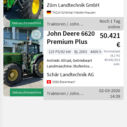
Allrad Zum Verkauf steht
Zürn Landtechnik GmbH
ein gebrauchter John Deere
74214 Schöntal-Westernhausen
6R 185. Hersteller:
JohnDeere Modell: 6R 185
Noch 1 Tag
Gebrauchtmaschine
Traktoren / John
Leistung: 185 PS Mot
online
Deere
John Deere 6620
50.421
Premium Plus
€
125 PS/92 kW
Bj. 2003
8400 h
Normalsatz
(8,1 %)
46.642,92 €
Antrieb: Allrad, Getriebeart
exkl.
Landmaschine: Stufenloses
Getriebe, Plattform: Kabine,
Schär Landtechnik AG
Zapfwellendrehzahl:
3368 Bleienbach
540/540E/1000,
Höchstgeschwindigkeit in
02-03-2026
Gebrauchtmaschine
Traktoren / John
km/h: 40 km/h, Aufladung:
14:39
Deere