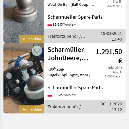
MwSt.
Ball
Weld-On Ball (Ball Coupling
330 € exkl.
System) Art.Nr. 10.845.081.0
(also available with a
Scharmueller Spare Parts
holder Art.Nr. 02.481.351) ---
98-285 Wróblew
---//// Schreib uns
19-01-2021
Traktorzubehör /
13:40
Neumaschine
Scharmüller
Scharmüller
1.291,50
JohnDeere,
€
Valtra, Kubota,
inkl. 23 %
K80® Zug-
MwSt.
Fendt, MF, JCB
Kugelkupplungssystem /
1.050 € exkl.
K80®
Kugelkupplungssystem
Scharmueller Spare Parts
Artikel Nummer. 07.6330.42-
98-285 Wróblew
A02 Dimension 330/25/32
30-11-2020
(Wir haben andere
Traktorzubehör /
13:22
Dimensionen / wir haben
Neumaschine
Scharmüller
andere Dime