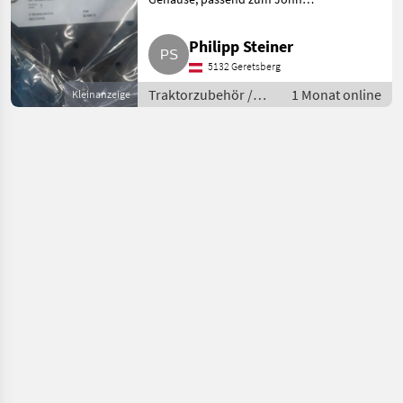
Deere 6620. Traktorzubehör
Sonstiges Traktorzubehör
Philipp Steiner
5132 Geretsberg
Traktorzubehör /
1 Monat online
Kleinanzeige
Sonstiges
Traktorzubehör