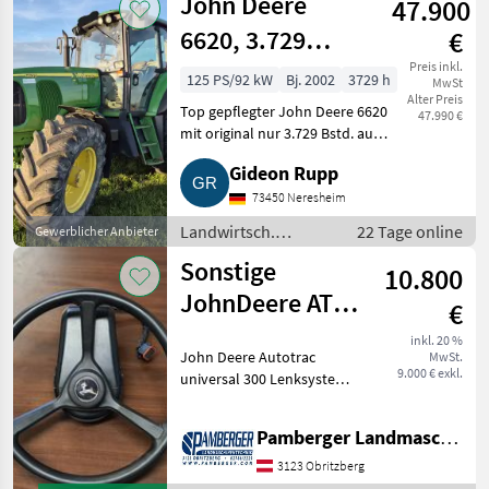
John Deere
47.900
6620, 3.729
€
Bstd., inkl. 19 %
Preis inkl.
125 PS/92 kW
Bj. 2002
3729 h
MwSt
Alter Preis
Top gepflegter John Deere 6620
47.990 €
mit original nur 3.729 Bstd. aus
Nebenerwerb (Hobby).
Gideon Rupp
Hervorragender technischer
und optischer Zustand, sofort
73450 Neresheim
einsatzbereit. Preis zz
Landwirtsch.
22 Tage online
Gewerblicher Anbieter
Motorfahrzeuge /
Sonstige
10.800
Transporter und
Motorkarren
JohnDeere ATU
€
300+4640+Starfire
inkl. 20 %
John Deere Autotrac
MwSt.
6000
9.000 € exkl.
universal 300 Lenksystem,
John Deere SF6000
Empfänger - SF1 (+/- 15 cm)
Pamberger Landmaschinentechnik GmbH
Signalgenauigkeit, John
Deere 4640 Monitor (26 cm
3123 Obritzberg
Bildschirmgrösse), A