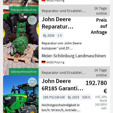
94060 Pocking
Serie. Wir sind Händler und
Reparaturwerkstatt speziell
16 Tage
Gebrauchtmaschine
Reparatur und Ersatzteile
f
online
/ John Deere
John Deere
Preis
Reparatur
auf
Anfrage
JohnDeere
Bj. 2026
1 h
Autopowr
Reparatur von John Deere
Getriebe
Autopowr´und ZF
Getriebe: Wir überholen
Meier-Schönburg Landmaschinen
und reparieren alle John
94060 Pocking
Deere Getriebe und
Traktoren: AutoPowr,
16 Tage
Gebrauchtmaschine
Reparatur und Ersatzteile
PowerQuad, Powershift,
online
/ John Deere
Austausc
John Deere
192.780
6R185 Garantie
€
03/2028
185 PS/136 kW
Bj. 2023
539 h
inkl. 19%
MwSt
162.000 €
Höchstgeschwindigkeit in
exkl.
km/h: 50 km/h, Antrieb: