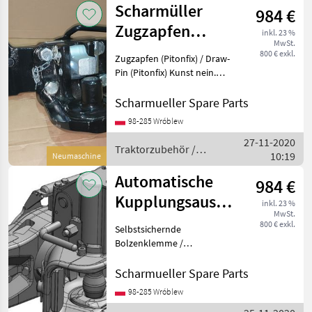
Scharmüller
984 €
Zugzapfen
inkl. 23 %
MwSt.
(Pitonfix) /
800 € exkl.
Zugzapfen (Pitonfix) / Draw-
Draw-Pin Einsatz
Pin (Pitonfix) Kunst nein.
07.6390.32-A02 Dimension
390/25/32 (Wir haben
Scharmueller Spare Parts
andere Dimensionen / we
98-285 Wróblew
have other dimensions) -----
27-11-2020
-////
Traktorzubehör /
10:19
Neumaschine
Scharmüller
Automatische
984 €
Kupplungsausrückung
inkl. 23 %
MwSt.
Gabelkopf Typ
800 € exkl.
Selbstsichernde
u.a. John Deere
Bolzenklemme /
Automatische
Gabelkopfausführung
Scharmueller Spare Parts
Art.Nr. 07.3303.299-A17
98-285 Wróblew
Abmessung 330/25/32 (Wir