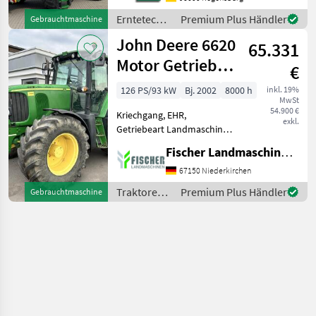
Strohhäcksler Bereifung
vorne optional: Reifen nach
Erntetechnik
Premium Plus Händler
Gebrauchtmaschine
Wahl oder Ketten m
Ackerbau /
John Deere 6620
65.331
John Deere
Motor Getriebe
€
neu
126 PS/93 kW
Bj. 2002
8000 h
inkl. 19%
MwSt
54.900 €
Kriechgang, EHR,
exkl.
Getriebeart Landmaschine:
Stufenloses Getriebe,
Fischer Landmaschinen GmbH
Antrieb: Allrad, Luftsitz,
Zapfwellendrehzahl:
67150 Niederkirchen
540/540E/1000,
Traktoren /
Premium Plus Händler
Gebrauchtmaschine
Klimaanlage, gefederte
John Deere
Vorderachse, Höchstgesc