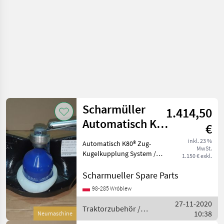
Scharmüller
1.414,50
Automatisch K80
€
Kugeleinsatz /
inkl. 23 %
Automatisch K80® Zug-
MwSt.
Ball K80 insert
Kugelkupplung System /
1.150 € exkl.
Automatic K80® Ball
Coupling System Artikel
Scharmueller Spare Parts
Nummer. 05.6390.46-A02 ----
98-285 Wróblew
-- //// Schreib uns an //// ----
27-11-2020
--- ----- /
Traktorzubehör /
10:38
Neumaschine
Scharmüller