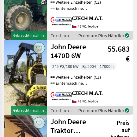
== Weitere Einzelheiten (CZ)
== Erntemaschine
JohnDeere 1470 E Jahr
CZECH M.A.T.
2014 Laufleistung 17 000
Motorstunden 190 kW
41761 Teplice
Motor Gewicht 22.9t 6x6
Forst- und
Premium Plus Händler
Gebrauchtmaschine
Antrieb Mähdrescherkopf
Holztechnik
John Deere
55.683
/ John
Deere
1470D 6W
€
245 PS/180 kW
Bj. 2004
17000 h
== Weitere Einzelheiten (CZ)
== Erntemaschine
JohnDeere 1470 D
CZECH M.A.T.
Timberjack Jahr 2004
(Modell wurde nur 2002-
41761 Teplice
2006 produziert) 17 000
Forst- und
Premium Plus Händler
Gebrauchtmaschine
Motorstunden keine
Holztechnik
John Deere
unnötige El
Preis
/ John
Deere
Traktor
auf