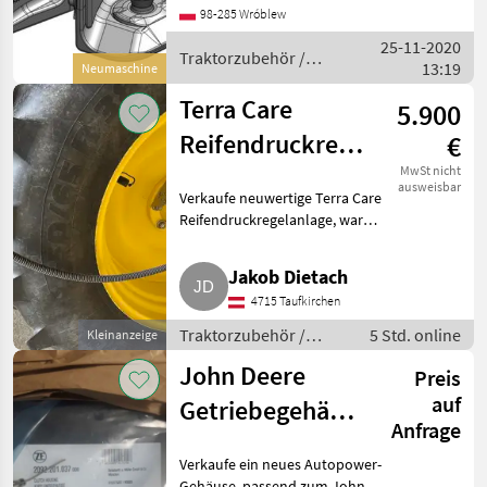
07.3903.292-A02 Dimension
98-285 Wróblew
390/25/32 (Wir haben
25-11-2020
andere Dimensionen / we
Traktorzubehör /
13:19
have other di
Neumaschine
Scharmüller
Terra Care
5.900
Reifendruckregelanlage,
€
neuwertig
MwSt nicht
ausweisbar
Verkaufe neuwertige Terra Care
Reifendruckregelanlage, war
auf einem John Deere 6620
montiert. Anlage ist komplett
Jakob Dietach
dicht und funktionsfähig.
4715 Taufkirchen
Traktorzubehör Sonstiges
Traktorzubehör /
5 Std. online
Kleinanzeige
Sonstiges
John Deere
Preis
Traktorzubehör
auf
Getriebegehäuse
Anfrage
6620
Verkaufe ein neues Autopower-
Gehäuse, passend zum John