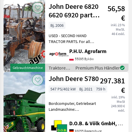
John Deere
John Deere 6820
kontaktieren
56,58
6620 6920 parts,
€
ersatzteile,
Bj. 2006
inkl. 23 %
MwSt.
pieces
46 € exkl.
USED - SECOND HAND
TRACTOR PARTS. For all
parts call us or send
P.H.U. Agrofarm
message by e-mail either
whatsapp. TRAKTOR -
55095 Byków
SCHLEPPER ERSATZTEILE.
Traktoren /
Premium Plus Händler
Gebrauchtmaschine
Bei weiteren fragen
John Deere
John Deere S780
kontaktieren
297.381
€
547 PS/402 kW
Bj. 2021
759 h
inkl. 19%
MwSt
Bordcomputer, Getriebeart
249.900 €
Landmaschine:
exkl.
Hydrostatgetriebe,
Ertragsmessung-GPS,
D.O.B. & Völk GmbH, Filiale Regensburg
Kabine, Klimaanlage,
93055 Regensburg