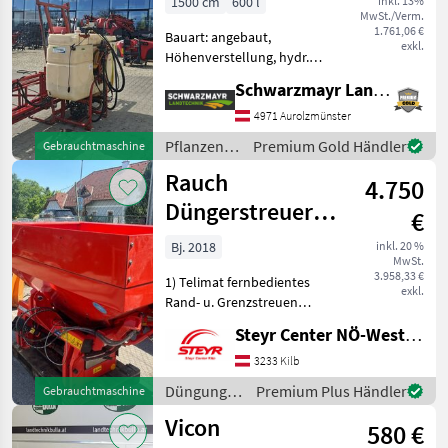
1500 cm
600 l
inkl. 13%
MwSt./Verm.
1.761,06 €
Bauart: angebaut,
exkl.
Höhenverstellung, hydr.
klappbar EDV: 72518
Schwarzmayr Landtechnik GmbH - Aurolzmünster
Feldspritze - mit 600 Liter
Behälter - mit 15m
4971 Aurolzmünster
hydraulisch klappbaren
Pflanzenschutz
Premium Gold Händler
Gebrauchtmaschine
Spritzgestänge - mit
/ Holder
Rauch
hydrauli
4.750
Düngerstreuer
€
MDS19.1C E-
Bj. 2018
inkl. 20 %
MwSt.
Click mit Telimat
3.958,33 €
1) Telimat fernbedientes
exkl.
Rand- u. Grenzstreuen
links! 2) Beleuchtung STVO
Steyr Center NÖ-West - Standort Kilb
3) Wurfscheiben M1 10-18M
4) elektr.
3233 Kilb
Schieberbetätigung 5)
Düngung
Premium Plus Händler
Gebrauchtmaschine
Gelenkwelle 6) Aufsatz
und
Vicon
M630 ca.
580 €
Beregnung