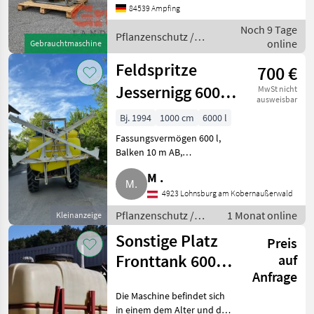
Höhenverstellung, 5
84539 Ampfing
Marktplatz
Händlerangebote
Kleinanzeigen
Teilbreiten, Lechler braun
Noch 9 Tage
Düsen Erfassungsnummer:
Pflanzenschutz /
online
Gebrauchtmaschine
879
Jessernigg
Feldspritze
700 €
Jessernigg 600 l
MwSt nicht
ausweisbar
10 m
Bj. 1994
1000 cm
6000 l
Fassungsvermögen 600 l,
Balken 10 m AB,
Gleichdruckarmatur, 5
M .
Teilbreiten, Gelenkwelle.
Gültiges Pickerl bis Juni 2027.
4923 Lohnsburg am Kobernaußerwald
Pflanzenschutz Feldspritzen
Pflanzenschutz /
1 Monat online
Kleinanzeige
Feldspritzen
Sonstige Platz
Preis
Fronttank 600
auf
Anfrage
Liter
Die Maschine befindet sich
in einem dem Alter und der