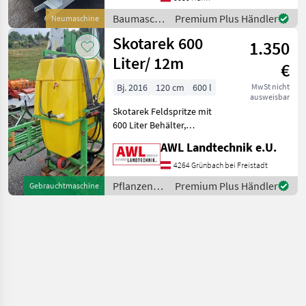
den techni
Baumaschinen
Premium Plus Händler
Neumaschine
/ Sonstige
Skotarek 600
1.350
Liter/ 12m
€
Bj. 2016
120 cm
600 l
MwSt nicht
ausweisbar
Skotarek Feldspritze mit
600 Liter Behälter,
Spülwassertank,
AWL Landtechnik e.U.
Reinwassertank, Pumpe
P115 mit Gelenkwelle,
4264 Grünbach bei Freistadt
Gestänge 12m, 4
Pflanzenschutz
Premium Plus Händler
Gebrauchtmaschine
Teilbreiten,
/ Skotarek
Gleichdruckarmaturen,
mechanisc