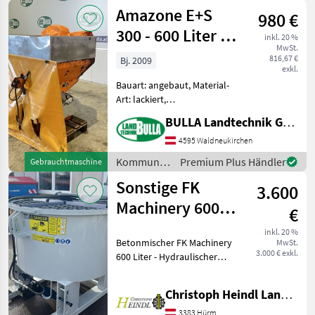
/ Jacoby
Amazone E+S
Höhenverstellung,
980 €
reinwassertank, H
300 - 600 Liter -
inkl. 20 %
MwSt.
hydraulischer
816,67 €
Bj. 2009
exkl.
Schieber
Bauart: angebaut, Material-
Art: lackiert,
Schieberbetätigung:
BULLA Landtechnik GmbH
hydraulisch, Rührwerk,
Lichtanlage, Abdeckplane,
4595 Waldneukirchen
Streubegrenzung AMAZONE
Kommunalgeräte
Premium Plus Händler
Gebrauchtmaschine
E+S Streuer +
/ Amazone
Sonstige FK
Gelenkwellenantrieb
3.600
Machinery 600
€
Liter
inkl. 20 %
Betonmischer FK Machinery
MwSt.
3.000 € exkl.
600 Liter - Hydraulischer
Antrieb - 3 Punkt und
Staplergabelaufnahme -
Christoph Heindl Landtechnik GmbH, Inning
600 Liter Der Preis der
Maschine bezieht sich auf
3383 Hürm