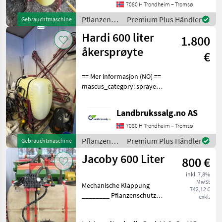
liters Working width:
7080 H Trondheim – Tromsø
approx. 9 meters Foam ball
Pflanzenschutz
Premium Plus Händler
Gebrauchtmaschine
mark r 1 cle
/ Hardi
Hardi 600 liter
1.800
åkersprøyte
€
== Mer informasjon (NO) ==
mascus_category: sprayers
Please provide reference
number upon request: 6869
Landbrukssalg.no AS
See
en.landbrukssalg.no/6869
7080 H Trondheim – Tromsø
for more images
Pflanzenschutz
Premium Plus Händler
Gebrauchtmaschine
Spesifikasjon
/ Hardi
Jacoby 600 Liter
800 €
inkl. 7,8%
MwSt
Mechanische Klappung
742,12 €
________ Pflanzenschutz
exkl.
Feldspritzen