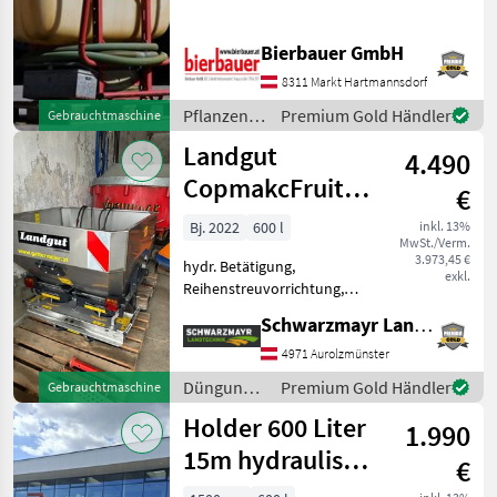
Nutzung entsprechenden
Zustand und kann nach
Bierbauer GmbH
telefonischer Vereinbarung
gerne vor Ort besichtigt
8311 Markt Hartmannsdorf
und geprüft we
Pflanzenschutz
Premium Gold Händler
Gebrauchtmaschine
/ Sonstige
Landgut
4.490
CopmakcFruit
€
SP52 INOX 600
Bj. 2022
600 l
inkl. 13%
MwSt./Verm.
Liter
3.973,45 €
hydr. Betätigung,
exkl.
Reihenstreuvorrichtung,
Streumengenverstellung
Schwarzmayr Landtechnik GmbH - Aurolzmünster
Zweischeibenstreuer
Obstbau - mit 600 Liter V2A-
4971 Aurolzmünster
Edelstahlbehälter - mit 3-
Düngung
Premium Gold Händler
Gebrauchtmaschine
Rohrrahmen
und
Holder 600 Liter
pulverbeschicht
1.990
Beregnung
/ Landgut
15m hydraulisch
€
klappbar