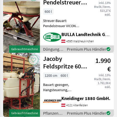
/ Rauch
Pendelstreuer
inkl. 13%
MwSt./Verm.
600 Liter
513,27 €
600 l
exkl.
Streuer-Bauart:
Pendelstreuer VICON
Pendelstreuer + Inhalt 600
BULLA Landtechnik GmbH
Liter + 12 Meter
Arbeitsbreite + Gelenkwelle
4595 Waldneukirchen
Düngung und Beregnung
Düngung
Premium Plus Händler
Gebrauchtmaschine
Mineraldüngerstreuer/Wiegestreue
und
Jacoby
1.990
Beregnung
/ Vicon
Feldspritze 600
€
Liter
1200 cm
600 l
inkl. 13%
MwSt./Verm.
1.761,06 €
Bauart: gezogen,
exkl.
Hangsteuerung,
Höhenverstellung Mech.
Kneidinger 1880 GmbH.
klappbar, Hangausgleich
mechanisch, mech.
4121 Altenfelden
Teilbreitenschaltung,
Pflanzenschutz
Premium Plus Händler
Gebrauchtmaschine
hydraulische