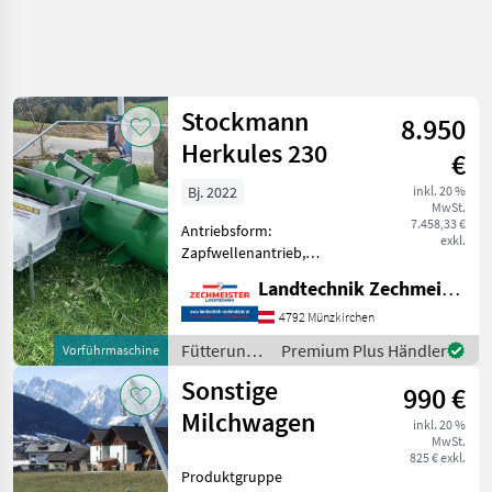
Stockmann
8.950
Herkules 230
€
Bj. 2022
inkl. 20 %
MwSt.
7.458,33 €
Antriebsform:
exkl.
Zapfwellenantrieb,
Güteklasse: Güteklasse 1,
Landtechnik Zechmeister GmbH & Co KG
Produktgruppe Silotechnik:
Siloverteiler, Material-Art:
4792 Münzkirchen
lackiert, Verteil- und
Fütterungstechnik
Premium Plus Händler
Vorführmaschine
Verdichteinrichtung
/
Sonstige
Stockmann H
990 €
Stockmann
Milchwagen
inkl. 20 %
MwSt.
825 € exkl.
Produktgruppe