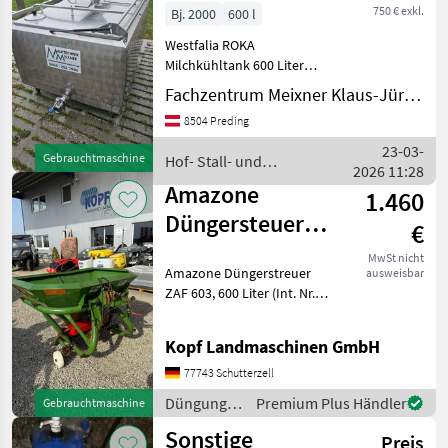
600 Liter
750 € exkl.
Bj. 2000
600 l
Westfalia ROKA
Milchkühltank 600 Liter
Baujahr 2000 T125
Fachzentrum Meixner Klaus-Jürgen
Kühlaggregat Hof- Stall-
8504 Preding
und Weidetechnik
Kühltechnik
23-03-
Gebrauchtmaschine
Hof- Stall- und
2026 11:28
Weidetechnik / Westfalia
Amazone
1.460
Düngersteuer
€
ZAF, 600 Liter
MwSt nicht
Amazone Düngerstreuer
ausweisbar
ZAF 603, 600 Liter (Int. Nr.
17744) Amazone
Düngerstreuer ZAF 603 600
Kopf Landmaschinen GmbH
Liter 2 Scheibenstreuer
Rührwerk hydraulische
77743 Schutterzell
Schieberbetätigung Streut
Düngung
Premium Plus Händler
Gebrauchtmaschine
und
Sonstige
Preis
Beregnung