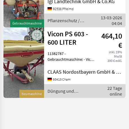
Igl Landtechnik GmbH & Co.KG
92536 Pfreimd
13-03-2026
Pflanzenschutz /
04:04
Gebrauchtmaschine
Jacoby
Vicon PS 603 -
464,10
600 LITER
€
inkl. 19%
11382787 -
MwSt
Gebrauchtmaschine: - Vicon
390 € exkl.
PS 603 Pendelstreuer -
Baujahr unbekannt. - 600
CLAAS Nordostbayern GmbH & Co. KG, Cham
Liter; Inkl. Gelenkwelle; -
93413 Cham
Preis: 390 EURO netto -
22 Tage
Mobil / WhatsApp: +49 162
Düngung und
online
Neumaschine
Beregnung / Vicon