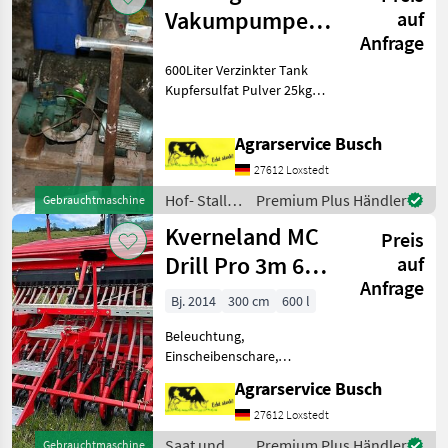
/ Amazone
Vakumpumpe
auf
Anfrage
mit Regler und
600Liter Verzinkter Tank
Schlldämpfer
Kupfersulfat Pulver 25kg
Formalin flüssig Hof- Stall-
und Weidetechnik
Agrarservice Busch
Melktechnik
27612 Loxstedt
Hof- Stall-
Premium Plus Händler
Gebrauchtmaschine
und
Kverneland MC
Preis
Weidetechnik
/ Sonstige
Drill Pro 3m 600
auf
Anfrage
Liter
Bj. 2014
300 cm
600 l
Saatguttank 24
Beleuchtung,
CX Säs
Einscheibenschare,
Fahrgassenschaltung, hydr.
Agrarservice Busch
Saatmengenverstellung,
hydr.
27612 Loxstedt
Schardruckverstellung,
Saat und
Premium Plus Händler
Gebrauchtmaschine