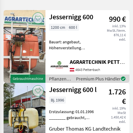
verfeinern
Jessernigg 600
990 €
Kategorie
Land
Filter
2
inkl. 13%
1200 cm
600 l
MwSt./Verm.
24
876,11 €
AKTUELLER
exkl.
Zurücksetzen
Ergebnisse
Bauart: angebaut,
PFAD
anzeigen
Höhenverstellung
Jessernigg
Feldspritze 12 Meter breite
600 Liter 12
Inhalt 600 l 5 Teilbreiten
M
AGRARTECHNIK PETTENBACH GMBH
Reinwassertank
4643 Pettenbach
KATEGORIE
Pflanzenschutz
WÄHLEN
Feldspritzen
Pflanzenschutz
Premium Plus Händler
Gebrauchtmaschine
/
Jessernigg 600 l
Landtechnik
22
1.726
Jessernigg
€
Bj. 1996
Bautechnik
1
inkl. 19%
Erstzulassung: 01.01.1996
MwSt
Kommunaltechnik
1
________ gebraucht,
1.450,42 €
exkl.
Handbedienung, 12 m Q-
Gruber Thomas KG Landtechnik
Gestänge, mechanische
MARKTPLATZ