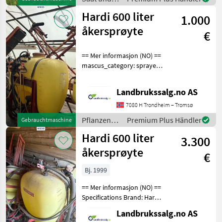
Schleppschare,
Pflege /
Hardi 600 liter
Spuranreisser, Fahrwerk,
1.000
Kverneland
Fahrgassenmarkierung !
åkersprøyte
€
== Mer informasjon (NO) ==
mascus_category: sprayers
Please provide reference
number upon request: 9135
Landbrukssalg.no AS
See
en.landbrukssalg.no/9135
7080 H Trondheim – Tromsø
for more images
Pflanzenschutz
Premium Plus Händler
Gebrauchtmaschine
Specification
/ Hardi
Hardi 600 liter
3.300
åkersprøyte
€
Bj. 1999
== Mer informasjon (NO) ==
Specifications Brand: Hardi
Model: 1202 Model year:
Landbrukssalg.no AS
1999 Tank volume: 600