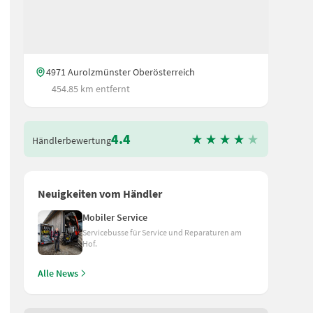
4971 Aurolzmünster Oberösterreich
454.85 km entfernt
4.4
Händlerbewertung
Neuigkeiten vom Händler
Mobiler Service
Servicebusse für Service und Reparaturen am
Hof.
Alle News