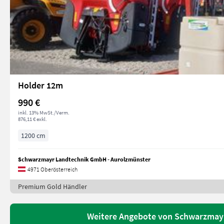
Holder 12m
990 €
inkl. 13% MwSt./Verm.
876,11 € exkl.
1200 cm
Schwarzmayr Landtechnik GmbH - Aurolzmünster
4971 Oberösterreich
Premium Gold Händler
Weitere Angebote von Schwarzmay