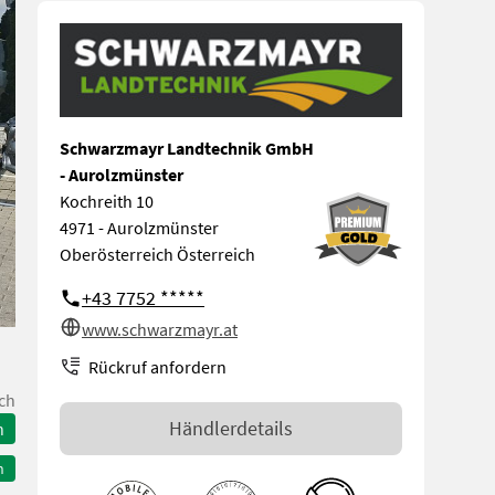
Schwarzmayr Landtechnik GmbH
- Aurolzmünster
Kochreith 10
4971 - Aurolzmünster
Oberösterreich Österreich
+43 7752 *****
www.schwarzmayr.at
Rückruf anfordern
ch
Händlerdetails
n
n