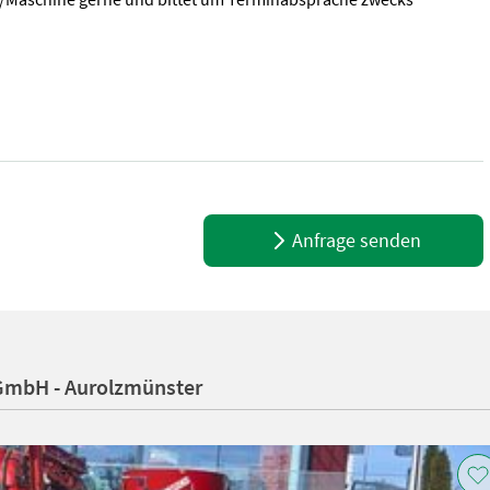
ydraulisch klappbaren Spritzgestänge - mit hydraulischer Höhenvers
Anfrage senden
GmbH - Aurolzmünster