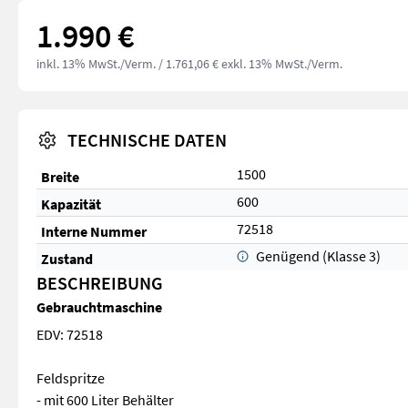
1.990 €
inkl. 13% MwSt./Verm.
/ 1.761,06 € exkl. 13% MwSt./Verm.
TECHNISCHE DATEN
1500
Breite
600
Kapazität
72518
Interne Nummer
Genügend (Klasse 3)
Zustand
BESCHREIBUNG
Gebrauchtmaschine
EDV: 72518
Feldspritze
- mit 600 Liter Behälter