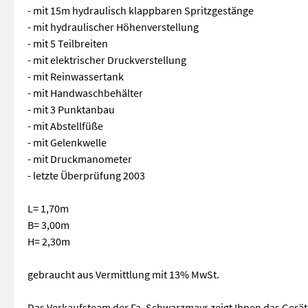
- mit 15m hydraulisch klappbaren Spritzgestänge
- mit hydraulischer Höhenverstellung
- mit 5 Teilbreiten
- mit elektrischer Druckverstellung
- mit Reinwassertank
- mit Handwaschbehälter
- mit 3 Punktanbau
- mit Abstellfüße
- mit Gelenkwelle
- mit Druckmanometer
- letzte Überprüfung 2003
L= 1,70m
B= 3,00m
H= 2,30m
gebraucht aus Vermittlung mit 13% MwSt.
Das Verkaufsteam der Fa. Schwarzmayr zeigt Ihnen das Gerä