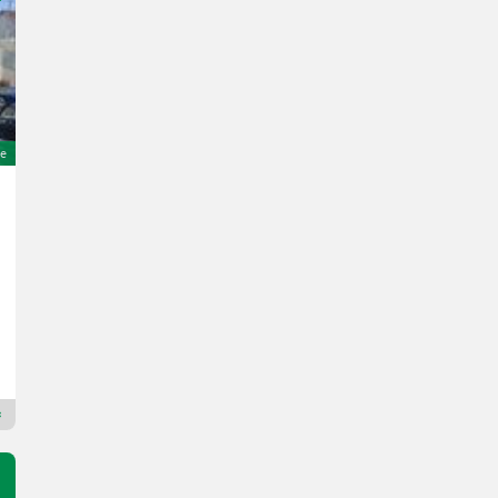
e
Caffini Profarmer ENTRY 1200 15m
25.990 €
inkl. 13% MwSt./Verm.
23.000 € exkl.
Bj. 2023
400 h
1500 cm
1200 l
Schwarzmayr Landtechnik GmbH - Aurolzmünster
4971 Oberösterreich
Premium Gold Händler