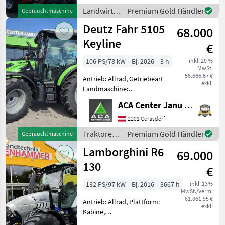
EDV: 70269 Hoflader - mit
Landwirtsch.
Premium Gold Händler
Gebrauchtmaschine
1875 h - mit TELESKOP-
Motorfahrzeuge
Deutz Fahr 5105
Schwinge
68.000
/
Weidemann
Keyline
€
106 PS/78 kW
Bj. 2026
3 h
inkl. 20 %
MwSt.
56.666,67 €
Antrieb: Allrad, Getriebeart
exkl.
Landmaschine:
Lastschaltgetriebe,
ACA Center Janu GmbH
Plattform: Kabine,
Zapfwellendrehzahl:
2201 Gerasdorf
540/540E,
Traktoren
Premium Gold Händler
Gebrauchtmaschine
Höchstgeschwindigkeit in
/ Deutz
Lamborghini R6
km/h: 40 km/h, Aufladung:
69.000
Fahr
Turbola
130
€
132 PS/97 kW
Bj. 2016
3667 h
inkl. 13%
MwSt./Verm.
61.061,95 €
Antrieb: Allrad, Plattform:
exkl.
Kabine,
Zapfwellendrehzahl: