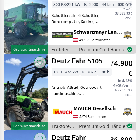
300 PS/221 kW
Bj. 2008
4415 h
inkl. 20 %
630 cm
MwSt.
38.333,33 €
Schüttlerzahl: 6 Schüttler,
exkl.
Bordcomputer, Kabine,
Klimaanlage, Schneidwerk,
Schwarzmayr Landtechnik GmbH - Aurolzmünster
Schneidwerkswagen,
Strohhäcksler Verkauft wird
4971 Aurolzmünster
ein Deutz Fahr 5690HTS
Erntetechnik
Premium Gold Händler
Gebrauchtmaschine
Mähdrescher in sehr gepfl
Ackerbau /
Deutz Fahr 5105
74.900
Deutz Fahr
€
101 PS/74 kW
Bj. 2022
180 h
inkl. 13%
MwSt./Verm.
Antrieb: Allrad, Getriebeart
66.283,19 €
Landmaschine:
exkl.
Lastschaltgetriebe,
Plattform: Kabine,
MAUCH Gesellschaft m.b.H. & Co.KG
Höchstgeschwindigkeit in
5274 Burgkirchen
km/h: 40 km/h,
Bolzengröße
Traktoren
Premium Gold Händler
Gebrauchtmaschine
Anhängevorrichtung (mm):
/ Deutz
Deutz Fahr
38mm, Oberl
36.800
Fahr