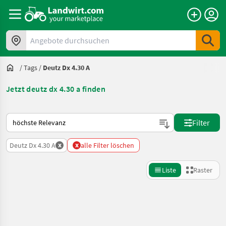
Angebote durchsuchen
/
Tags
/
Deutz Dx 4.30 A
Jetzt deutz dx 4.30 a finden
So wird auf Landwirt.com sortiert
Filter
x
x
Deutz Dx 4.30 A
alle Filter löschen
Liste
Raster
Suche