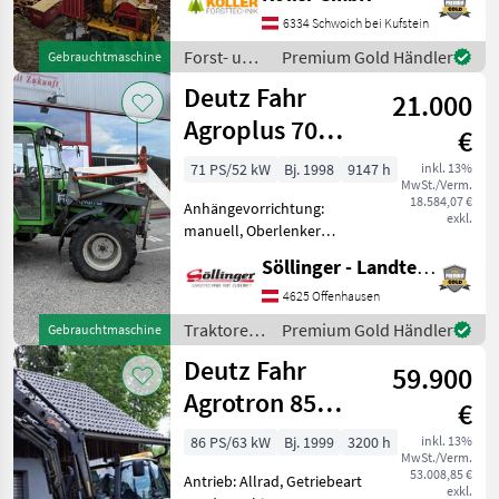
ø10mm MS ca. 1600m
6334 Schwoich bei Kufstein
D5mm Starrmast hydrau
Forst- und
Premium Gold Händler
Gebrauchtmaschine
Holztechnik
Deutz Fahr
21.000
/ Koller
Agroplus 70
€
Classic
71 PS/52 kW
Bj. 1998
9147 h
inkl. 13%
MwSt./Verm.
18.584,07 €
Anhängevorrichtung:
exkl.
manuell, Oberlenker
hinten: mechanisch,
Söllinger - Landtechnik GmbH
Höchstgeschwindigkeit in
km/h: 40 km/h, Getriebeart
4625 Offenhausen
Landmaschine:
Traktoren
Premium Gold Händler
Gebrauchtmaschine
Schaltgetriebe, Plattform:
/ Deutz
Deutz Fahr
Kabine, Antrieb:
59.900
Fahr
Agrotron 85
€
Premium
86 PS/63 kW
Bj. 1999
3200 h
inkl. 13%
MwSt./Verm.
53.008,85 €
Antrieb: Allrad, Getriebeart
exkl.