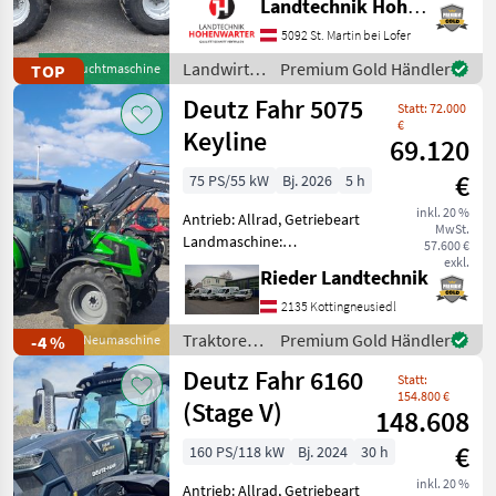
Landtechnik Hohenwarter GmbH
Zusatz-Hydraulikkreis
Forsttechnik
8
Produktbeschreibung
5092 St. Martin bei Lofer
Wacker Neuson WL 48
Landwirtsch.
Premium Gold Händler
TOP
Gebrauchtmaschine
Hoflader Ich freue mich,
Lohnarbeit und Jobs
3
Motorfahrzeuge
Deutz Fahr 5075
Ihnen
Statt: 72.000
/ Wacker
Alle 8
€
Neuson
Keyline
69.120
anzeigen
€
75 PS/55 kW
Bj. 2026
5 h
MARKTPLATZ
inkl. 20 %
Antrieb: Allrad, Getriebeart
Marktplatz
Händlerangebote
Kleinanzeigen
MwSt.
Landmaschine:
57.600 €
Lastschaltgetriebe,
exkl.
Rieder Landtechnik
Plattform: Kabine,
Zapfwellendrehzahl:
2135 Kottingneusiedl
540/540E,
Traktoren
Premium Gold Händler
-4 %
Neumaschine
Höchstgeschwindigkeit in
/ Deutz
Deutz Fahr 6160
km/h: 40 km/h, Aufladung:
Statt:
Fahr
Turbola
154.800 €
(Stage V)
148.608
€
160 PS/118 kW
Bj. 2024
30 h
inkl. 20 %
Antrieb: Allrad, Getriebeart