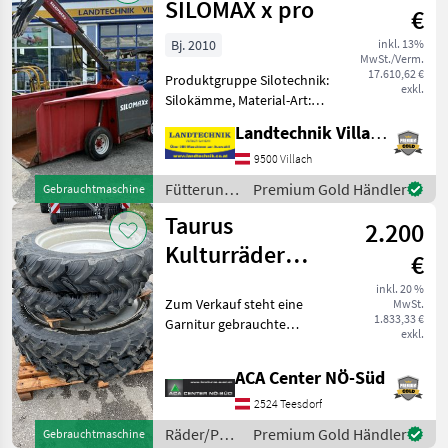
SILOMAX x pro
€
Bj. 2010
inkl. 13%
MwSt./Verm.
17.610,62 €
Produktgruppe Silotechnik:
exkl.
Silokämme, Material-Art:
lackiert, Antriebsform:
Landtechnik Villach GmbH
Hydroantrieb
Selbstfahrender Silokamm
9500 Villach
mit 4 m³
Fütterungstechnik
Premium Gold Händler
Gebrauchtmaschine
Fassungsvermögen, 46 PS
/ Silomaxx
Taurus
Deutz Motor, hydrost
2.200
Kulturräder
€
230/95 R44 +
inkl. 20 %
Zum Verkauf steht eine
MwSt.
230/95 R32
1.833,33 €
Garnitur gebrauchte
exkl.
Kulturräder, passend für
einen Deutz Fahr Agrotron
ACA Center NÖ-Süd
100. Es sind Fixfelgen,
entweder mit der Spur
2524 Teesdorf
150cm oder 180cm. Die
Räder/Pneu/Felgen
Premium Gold Händler
Gebrauchtmaschine