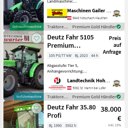
Landmaschine:
Lastschaltgetriebe,
Maschinen Gailer GmbH
Plattform: Kabine,
Zapfwellendrehzahl:
9640 Kötschach-Mauthen
540/540E/1000/1000E,
Traktoren
Premium Gold Händler
Gebrauchtmaschine
Höchstgeschwindigkeit in
/ Deutz
Deutz Fahr 5105
km/h: 40 km/h, Bolzeng
Preis
Fahr
Premium
auf
Anfrage
(20574)
105 PS/77 kW
Bj. 2023
44 h
Abgasstufe: Tier 5,
Anhängevorrichtung:
automatisch, Antrieb:
Landtechnik Hohenwarter GmbH
Allrad, Aufladung:
Turbolader mit
5092 St. Martin bei Lofer
Ladeluftkühlung,
Traktoren
Premium Gold Händler
Vorführmaschine
Bolzengröße
/ Deutz
Deutz Fahr 35.80
Anhängevorrichtung (mm):
38.000
Fahr
38mm, Getriebeart La
Profi
€
Bj. 1990
3502 h
inkl. 13%