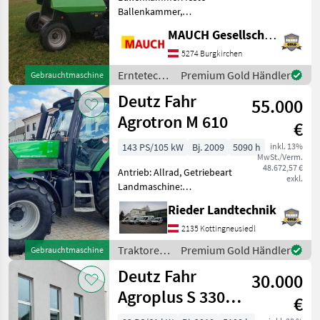
Ballenkammer,
Netzbindung,
MAUCH Gesellschaft m.b.H. & Co.KG
Rollenniederhalter,
Schneidwerk Ausstattung: -
5274 Burgkirchen
Gelenkwelle - Netzbindung
Erntetechnik
Premium Gold Händler
Gebrauchtmaschine
- Schneidwerk - feste
Grünland /
Deutz Fahr
Ballenkammer - Pick
55.000
Deutz Fahr
Agrotron M 610
€
143 PS/105 kW
Bj. 2009
5090 h
inkl. 13%
MwSt./Verm.
48.672,57 €
Antrieb: Allrad, Getriebeart
exkl.
Landmaschine:
Lastschaltgetriebe,
Rieder Landtechnik
Plattform: Kabine,
Zapfwellendrehzahl:
2135 Kottingneusiedl
540/540E/1000/1000E,
Traktoren
Premium Gold Händler
Gebrauchtmaschine
Höchstgeschwindigkeit in
/ Deutz
Deutz Fahr
km/h: 50 km/h, Aufladu
30.000
Fahr
Agroplus S 330
€
Exclusiv