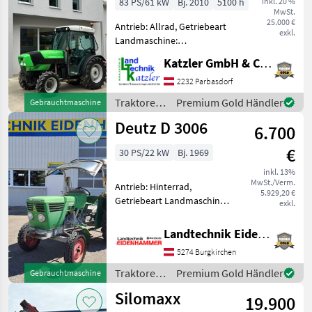
83 PS/61 kW
Bj. 2010
5100 h
inkl. 20 %
MwSt.
25.000 €
Antrieb: Allrad, Getriebeart
exkl.
Landmaschine:
Schaltgetriebe, Plattform:
Katzler GmbH & Co.KG.
Kabine,
Zapfwellendrehzahl:
2232 Parbasdorf
540/540E/1000,
Traktoren
Premium Gold Händler
Gebrauchtmaschine
Höchstgeschwindigkeit in
/ Deutz
Deutz D 3006
km/h: 40 km/h, Aufladung:
6.700
Fahr
Turbol
€
30 PS/22 kW
Bj. 1969
inkl. 13%
MwSt./Verm.
Antrieb: Hinterrad,
5.929,20 €
Getriebeart Landmaschine:
exkl.
Schaltgetriebe, Plattform:
Verdeck,
Landtechnik Eidenhammer GmbH
Zapfwellendrehzahl: 540,
5274 Burgkirchen
Höchstgeschwindigkeit in
km/h: 25 km/h,
Traktoren
Premium Gold Händler
Gebrauchtmaschine
Bolzengröße Anhängevorr
/ Deutz
Silomaxx
19.900
Fahr