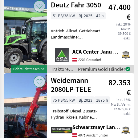
Deutz Fahr 3050
47.400
Lamborghini
€
51 PS/38 kW
Bj. 2025
42 h
inkl. 20 %
MwSt.
Antrieb: Allrad, Getriebeart
39.500 €
Landmaschine:
exkl.
Lastschaltgetriebe,
Plattform: Kabine,
ACA Center Janu GmbH
Zapfwellendrehzahl:
2201 Gerasdorf
540/540E/1000,
Höchstgeschwindigkeit in
Traktoren
Premium Gold Händler
Gebrauchtmaschine
km/h: 30 km/h, Aufladung:
/ Deutz
Weidemann
Tu
82.353
Fahr
2080LP-TELE
€
75 PS/55 kW
Bj. 2023
1875 h
inkl. 13%
MwSt./Verm.
72.878,76 €
Treibstoff: Diesel, Zusatz-
exkl.
Hydraulikkreis, Kabine,
Zugmaul,
Schwarzmayr Landtechnik GmbH - Aurolzmünster
Schnellwechselrahmen,
hydr. Geräteverriegelung
4971 Aurolzmünster