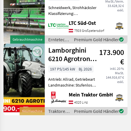
MwSt./Verm.
33.628,32 €
Schneidwerk, Strohhäcksler
exkl.
Klassifizierung:
Gebrauchtmaschine; Art
LTC Süd-Ost
des Dreschsystems:
Schüttler; Anzahl der
7503 Großpetersdorf
Schüttler: 5;
Erntetechnik
Premium Gold Händler
Gebrauchtmaschine
Seriennummer/Fahrgestellnummer:
Ackerbau /
Lamborghini
6112-003326;
173.900
Deutz Fahr
6210 Agrotron
€
TTV
197 PS/145 kW
Bj. 2026
inkl. 20 %
MwSt.
144.916,67 €
Antrieb: Allrad, Getriebeart
exkl.
Landmaschine: Stufenloses
Getriebe, Plattform: Kabine,
Mein Traktor GmbH
Zapfwellendrehzahl:
540/540E/1000,
4020 Linz
Höchstgeschwindigkeit in
Traktoren
Premium Gold Händler
Neumaschine
km/h: 50 km/h, Aufladung:
/
Lamborghini