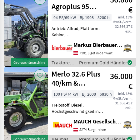
Agroplus 95
€
Classic
94 PS/69 kW
Bj. 1998
3200 h
inkl. 13%
MwSt./Verm.
32.566,37 €
Antrieb: Allrad, Plattform:
exkl.
Kabine,
Zapfwellendrehzahl:
Markus Bierbauer GmbH
540/540E/1000/1000E,
Höchstgeschwindigkeit in
7501 Siget in der Wart
km/h: 40 km/h,
Traktoren
Premium Gold Händler
Gebrauchtmaschine
Bolzengröße
/ Deutz
Merlo 32.6 Plus
Anhängevorrichtung (mm):
36.000
Fahr
32mm, Oberlenker
40/km &
€
Typenschein
100 PS/74 kW
Bj. 2008
6830 h
inkl. 13%
MwSt./Verm.
2,0m Bauhöhe
31.858,41 €
Treibstoff: Diesel,
exkl.
Höchstgeschwindigkeit in
km/h: 40 km/h, Art der
MAUCH Gesellschaft m.b.H. & Co.KG
Lenkung: 4-Rad, Getriebeart
Landmaschine:
5274 Burgkirchen
Hydrostatgetriebe, hydr.
Baumaschinen
Premium Gold Händler
Gebrauchtmaschine