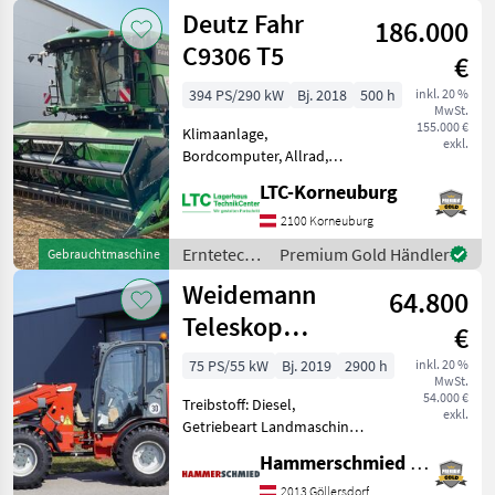
/ Deutz
Deutz Fahr
km/h: 50 km/h, Aufladu
186.000
Fahr
C9306 T5
€
394 PS/290 kW
Bj. 2018
500 h
inkl. 20 %
MwSt.
155.000 €
Klimaanlage,
exkl.
Bordcomputer, Allrad,
Schneidwerk,
LTC-Korneuburg
Schneidwerkswagen,
Strohhäcksler
2100 Korneuburg
Klassifizierung:
Erntetechnik
Premium Gold Händler
Gebrauchtmaschine
Gebrauchtmaschine;
Ackerbau /
Weidemann
DEF/AD BLUE: Ja;
64.800
Deutz Fahr
Motorhersteller: Mercedes ;
Teleskop
€
Abgelese
Radlader 3080
75 PS/55 kW
Bj. 2019
2900 h
inkl. 20 %
MwSt.
LPT
54.000 €
Treibstoff: Diesel,
exkl.
Getriebeart Landmaschine:
Hydrostatgetriebe, hydr.
Hammerschmied GmbH
Geräteverriegelung, Kabine,
Schnellwechselrahmen,
2013 Göllersdorf