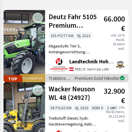
verfeinern
Deutz Fahr 5105
66.000
Kategorie
Land
Filter
2
Premium
€
(15955)
2.232
105 PS/77 kW
Bj. 2023
inkl. 20 %
AKTUELLER
Zurücksetzen
Ergebnisse
MwSt.
PFAD
55.000 €
anzeigen
Abgasstufe: Tier 5,
exkl.
Deutz
Anhängevorrichtung:
Dx 4.30
automatisch, Antrieb:
A
Landtechnik Hohenwarter GmbH
Allrad, Aufladung:
Turbolader mit
5092 St. Martin bei Lofer
KATEGORIE
Ladeluftkühlung,
WÄHLEN
Traktoren
Premium Gold Händler
TOP
Neumaschine
Getriebeart Landmaschine:
/ Deutz
Wacker Neuson
Lastschaltgetriebe,
Landtechnik
1.933
32.900
Fahr
Höchstgesch
WL 48 (24927)
€
Bautechnik
244
58 PS/43 kW
Bj. 2010
6080 h
2 cm
inkl. 13%
MwSt./Verm.
Sonstiges
24
29.115,04 €
Treibstoff: Diesel, hydr.
exkl.
Geräteverriegelung, Kabine,
Kommunaltechnik
17
Schnellwechselrahmen,