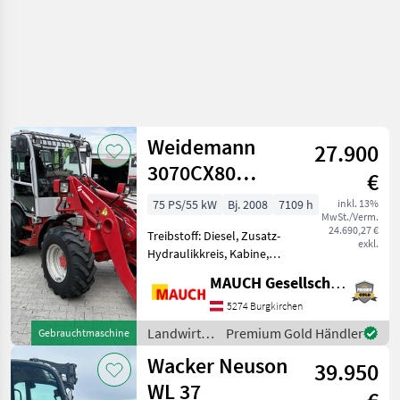
Weidemann
27.900
3070CX80
€
Kabine PZ
75 PS/55 kW
Bj. 2008
7109 h
inkl. 13%
MwSt./Verm.
24.690,27 €
Treibstoff: Diesel, Zusatz-
exkl.
Hydraulikkreis, Kabine,
Zugmaul,
MAUCH Gesellschaft m.b.H. & Co.KG
Schnellwechselrahmen,
hydr. Geräteverriegelung
5274 Burgkirchen
Weidemann 3070 CX 80
Landwirtsch.
Premium Gold Händler
Gebrauchtmaschine
Radlader mit - 4 Zylinder
Motorfahrzeuge
Wacker Neuson
Deutz Motor -
39.950
/
Weidemann
WL 37