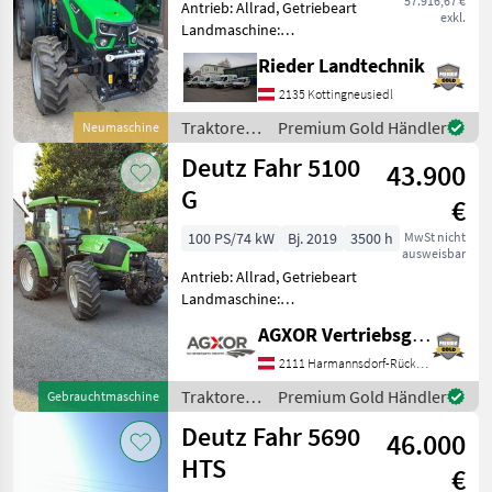
57.916,67 €
Antrieb: Allrad, Getriebeart
exkl.
Landmaschine:
Lastschaltgetriebe,
Rieder Landtechnik
Plattform: Kabine,
Zapfwellendrehzahl:
2135 Kottingneusiedl
540/540E,
Traktoren
Premium Gold Händler
Neumaschine
Höchstgeschwindigkeit in
/ Deutz
Deutz Fahr 5100
km/h: 40 km/h, Aufladung:
43.900
Fahr
Turbola
G
€
100 PS/74 kW
Bj. 2019
3500 h
MwSt nicht
ausweisbar
Antrieb: Allrad, Getriebeart
Landmaschine:
Schaltgetriebe, Plattform:
AGXOR Vertriebsgesellschaft Ost GmbH
Kabine,
Zapfwellendrehzahl:
2111 Harmannsdorf-Rückersdorf
540/540E/1000/1000E,
Traktoren
Premium Gold Händler
Gebrauchtmaschine
Klimaanlage EDV: 88019
/ Deutz
Deutz Fahr 5690
Allradtraktor - mit Pow
46.000
Fahr
HTS
€