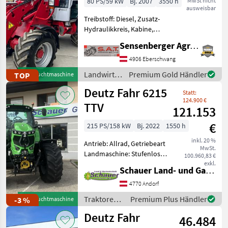
80 PS/59 kW
Bj. 2007
3550 h
MwSt nicht
ausweisbar
Treibstoff: Diesel, Zusatz-
Hydraulikkreis, Kabine,
Zugmaul,
Sensenberger Agrar-Technik
Schnellwechselrahmen,
Klimaanlage, hydr.
4906 Eberschwang
Geräteverriegelung
Landwirtsch.
Premium Gold Händler
TOP
Gebrauchtmaschine
Gebrauchter -Weidemann
Motorfahrzeuge
Deutz Fahr 6215
2070 CX 80 Hoflader -Bauja
Statt:
/
124.900 €
Weidemann
TTV
121.153
€
215 PS/158 kW
Bj. 2022
1550 h
inkl. 20 %
Antrieb: Allrad, Getriebeart
MwSt.
Landmaschine: Stufenloses
100.960,83 €
Getriebe, Plattform: Kabine,
exkl.
Schauer Land- und Gartentechnik GmbH
Zapfwellendrehzahl:
540/540E/1000/1000E,
4770 Andorf
Höchstgeschwindigkeit in
Traktoren /
Premium Plus Händler
-3 %
Gebrauchtmaschine
km/h: 50 km/h, Aufla
Deutz Fahr
Deutz Fahr
46.484