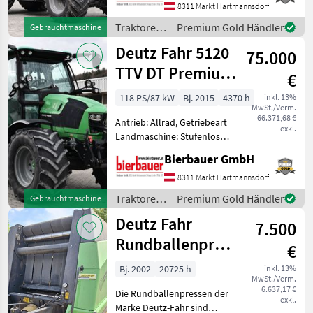
540/1000,
8311 Markt Hartmannsdorf
Höchstgeschwindigkeit in
Traktoren
Premium Gold Händler
Gebrauchtmaschine
km/h: 40 km/h, Aufladung:
/ Deutz
Deutz Fahr 5120
Turbo
75.000
Fahr
TTV DT Premium
€
Plus
118 PS/87 kW
Bj. 2015
4370 h
inkl. 13%
MwSt./Verm.
66.371,68 €
Antrieb: Allrad, Getriebeart
exkl.
Landmaschine: Stufenloses
Getriebe, Plattform: Kabine,
Bierbauer GmbH
Zapfwellendrehzahl:
540/540E/1000,
8311 Markt Hartmannsdorf
Höchstgeschwindigkeit in
Traktoren
Premium Gold Händler
Gebrauchtmaschine
km/h: 50 km/h, Aufladung:
/ Deutz
Deutz Fahr
7.500
Fahr
Rundballenpresse
€
RB 4.60-OC
Bj. 2002
20725 h
inkl. 13%
MwSt./Verm.
6.637,17 €
Die Rundballenpressen der
exkl.
Marke Deutz-Fahr sind