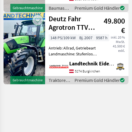
Zugmaul, Zusatz-
Baumaschinen
Premium Gold Händler
Gebrauchtmaschine
Hydraulikkreis, Ausschub
/
Deutz Fahr
Weidemann
49.800
Weidemann
Agrotron TTV
€
1145
148 PS/109 kW
Bj. 2007
9587 h
inkl. 20 %
MwSt.
41.500 €
Antrieb: Allrad, Getriebeart
exkl.
Landmaschine: Stufenloses
Getriebe, Plattform: Kabine,
Landtechnik Eidenhammer GmbH
Zapfwellendrehzahl:
540/540E/1000/1000E,
5274 Burgkirchen
Höchstgeschwindigkeit in
Traktoren
Premium Gold Händler
Gebrauchtmaschine
km/h: 50 km/h, Aufla
/ Deutz
Fahr