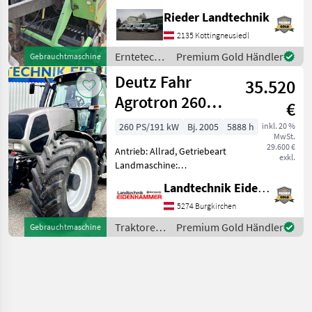
bekannt für ihre
Rieder Landtechnik
Zuverlässigkeit und
Leistungsfähigkeit in der
2135 Kottingneusiedl
Landwirtschaft. Bei dem
Erntetechnik
Premium Gold Händler
Gebrauchtmaschine
vorliegenden Modell
Grünland /
Deutz Fahr
handelt es
35.520
Deutz Fahr
Agrotron 260
€
MK3
260 PS/191 kW
Bj. 2005
5888 h
inkl. 20 %
MwSt.
29.600 €
Antrieb: Allrad, Getriebeart
exkl.
Landmaschine:
Lastschaltgetriebe,
Landtechnik Eidenhammer GmbH
Plattform: Kabine,
Zapfwellendrehzahl: 1000,
5274 Burgkirchen
Höchstgeschwindigkeit in
Traktoren
Premium Gold Händler
Gebrauchtmaschine
km/h: 50 km/h, Aufladung:
/ Deutz
Turbolader
Fahr