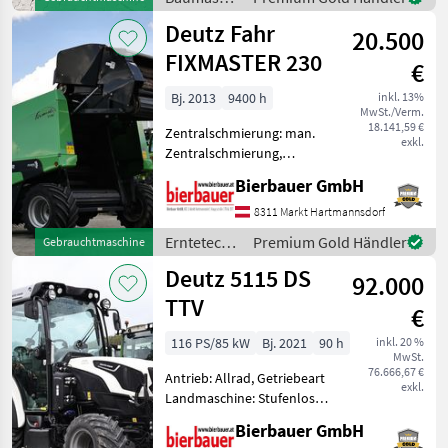
Werkzeugverriegelung,
/ Merlo
Deutz Fahr
Heizung, Sitzf
20.500
FIXMASTER 230
€
Bj. 2013
9400 h
inkl. 13%
MwSt./Verm.
18.141,59 €
Zentralschmierung: man.
exkl.
Zentralschmierung,
Ballenkammer: feste
Bierbauer GmbH
Ballenkammer,
Schneidwerk Die Maschine
8311 Markt Hartmannsdorf
befindet sich in einem dem
Erntetechnik
Premium Gold Händler
Gebrauchtmaschine
Alter und der Nutzung
Grünland /
Deutz 5115 DS
entsprechenden Z
92.000
Deutz Fahr
TTV
€
116 PS/85 kW
Bj. 2021
90 h
inkl. 20 %
MwSt.
76.666,67 €
Antrieb: Allrad, Getriebeart
exkl.
Landmaschine: Stufenloses
Getriebe, Plattform: Kabine,
Bierbauer GmbH
Zapfwellendrehzahl: