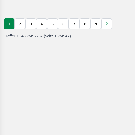
/ Taurus
1
2
3
4
5
6
7
8
9
Treffer
1
-
48
von
2232
(Seite 1 von 47)