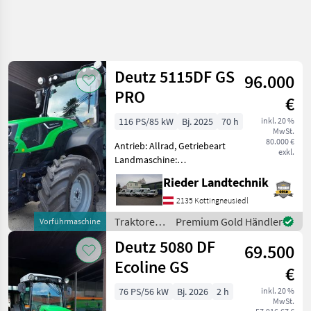
Deutz 5115DF GS
96.000
PRO
€
116 PS/85 kW
Bj. 2025
70 h
inkl. 20 %
MwSt.
80.000 €
Antrieb: Allrad, Getriebeart
exkl.
Landmaschine:
Lastschaltgetriebe,
Rieder Landtechnik
Plattform: Kabine,
Zapfwellendrehzahl:
2135 Kottingneusiedl
540/540E/1000,
Traktoren
Premium Gold Händler
Vorführmaschine
Höchstgeschwindigkeit in
/ Deutz
Deutz 5080 DF
km/h: 40 km/h, Aufladung:
69.500
Fahr
Tu
Ecoline GS
€
76 PS/56 kW
Bj. 2026
2 h
inkl. 20 %
MwSt.