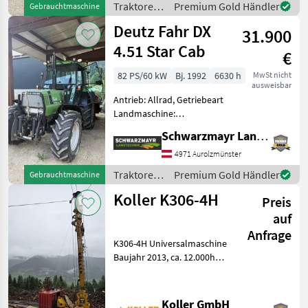
Traktoren
Premium Gold Händler
Gebrauchtmaschine
Ladeluftkühlung,
/ Deutz
Deutz Fahr DX
Höchstgeschwindigkeit in
31.900
Fahr
km/h: 50 km/h, Getriebe
4.51 Star Cab
€
82 PS/60 kW
Bj. 1992
6630 h
MwSt nicht
ausweisbar
Antrieb: Allrad, Getriebeart
Landmaschine:
Schaltgetriebe, Plattform:
Schwarzmayr Landtechnik GmbH - Aurolzmünster
Kabine,
Zapfwellendrehzahl:
4971 Aurolzmünster
540/1000,
Traktoren
Premium Gold Händler
Gebrauchtmaschine
Höchstgeschwindigkeit in
/ Deutz
Koller K306-4H
km/h: 40 km/h, Aufladung:
Preis
Fahr
Turbolader,
auf
Anfrage
K306-4H Universalmaschine
Baujahr 2013, ca. 12.000h
Deutz Motor TS 640m
ø18mm ZS ca. 600m
ø10mm RHS ca. 1400m
Koller GmbH