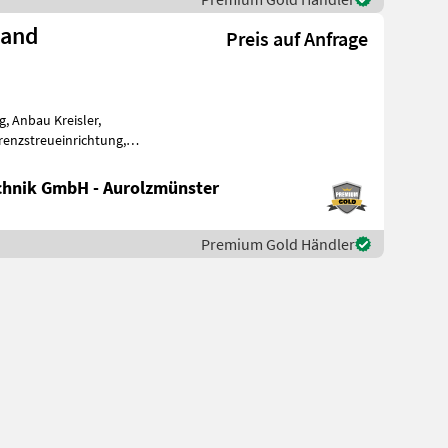
land
Preis auf Anfrage
, Anbau Kreisler,
renzstreueinrichtung,
Streuwinkelverstellung, Schutzbügel Nr. 70597 Kreis
hnik GmbH - Aurolzmünster
Premium Gold Händler