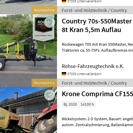
07333 Unterwellenborn
Forst- und Holztechnik / Country
Neumaschine
Country 70s-550Maste
8t Kran 5,5m Auflau
Rückewagen 70S mit Kran 550Master, Neufahrzeug, Passt gut für
Traktoren ca. 55-75Ps. Auflaufbremse mit Rückfahrautomatik auf 1.
Achse, 2. Achse zusätzlich hydr.
Rohse-Fahrzeugtechnik e.K.
07333 Unterwellenborn
Forst- und Holztechnik / Country
Neumaschine
Krone Comprima CF15
Bj. 2020
14100 h
Wickelsystem: 2 D System, Bauart: ange
autom. Zentralschmierung, Ballenkamm
Netzbindung, Rollenniederhalter, Schne