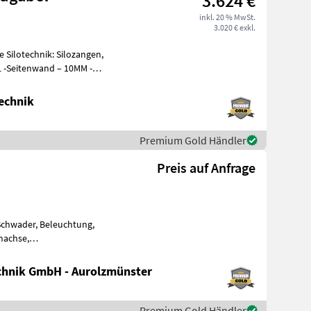
3.624 €
inkl. 20 % MwSt.
3.020 € exkl.
 Silotechnik: Silozangen,
L -Seitenwand – 10MM -
hb
echnik
Premium Gold Händler
Preis auf Anfrage
Schwader, Beleuchtung,
machse,
Zinkenverlustsicherung, Schwadtuch, Federentlastung Nr. 70608 Dop
hnik GmbH - Aurolzmünster
Premium Gold Händler