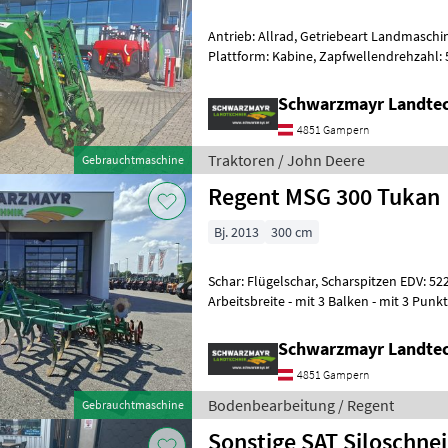
Antrieb: Allrad, Getriebeart Landmaschin
Plattform: Kabine, Zapfwellendrehzahl:
Höchstgeschwindigkeit in km/h: 50 km/h
Schwarzmayr Landte
4851 Gampern
Traktoren / John Deere
Gebrauchtmaschine
Regent MSG 300 Tukan
Bj. 2013
300 cm
Schar: Flügelschar, Scharspitzen EDV: 522 Regent Grubber - mit 
Arbeitsbreite - mit 3 Balken - mit 3 Pun
mit Steckflügelsat
Schwarzmayr Landte
4851 Gampern
Bodenbearbeitung / Regent
Gebrauchtmaschine
Sonstige SAT Siloschne