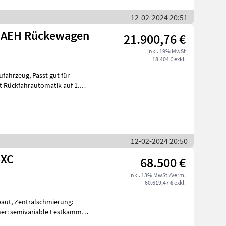
12-02-2024 20:51
r AEH Rückewagen
21.900,76 €
inkl. 19% MwSt
18.404 € exkl.
12-02-2024 20:50
5XC
68.500 €
inkl. 13% MwSt./Verm.
60.619,47 € exkl.
baut, Zentralschmierung:
er: semivariable Festkammer,
idwer