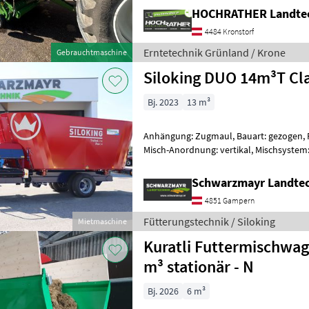
HOCHRATHER Landte
4484 Kronstorf
Erntetechnik Grünland / Krone
Gebrauchtmaschine
Siloking DUO 14m³T Cla
Bj. 2023
13 m³
Anhängung: Zugmaul, Bauart: gezogen, Fu
Misch-Anordnung: vertikal, Mischsystem:
Wiegeeinrichtung, Zentralschmierung Nr.
Schwarzmayr Landte
4851 Gampern
Fütterungstechnik / Siloking
Mietmaschine
Kuratli Futtermischwag
m³ stationär - N
Bj. 2026
6 m³