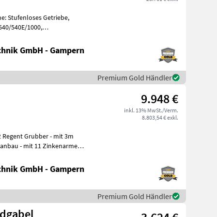
e: Stufenloses Getriebe,
 540/540E/1000,
, Aufladung:
chnik GmbH - Gampern
Premium Gold Händler
9.948 €
inkl. 13% MwSt./Verm.
8.803,54 € exkl.
3m
ktanbau - mit 11 Zinkenarmen -
chnik GmbH - Gampern
Premium Gold Händler
idgabel