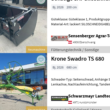
Bj. 2026
200 cm
Güteklasse: Güteklasse 1, Produktgruppe
Material-Art: lackiert SILOSCHNEIDGABE
Schneide Geschraubt -einzeln Austausc
Sensenberger Agrar-T
4906 Eberschwang
Fütterungstechnik / Sonstige
Neumaschine
Krone Swadro TS 680
Bj. 2026
680 cm
Schwader-Typ: Seitenschwad, Anhänge 
Lenkachse, Nachlaufeinrichtung, Tande
Schwarzmayr Landtec
4971 Aurolzmünster
Erntetechnik Grünland / Krone
Neumaschine