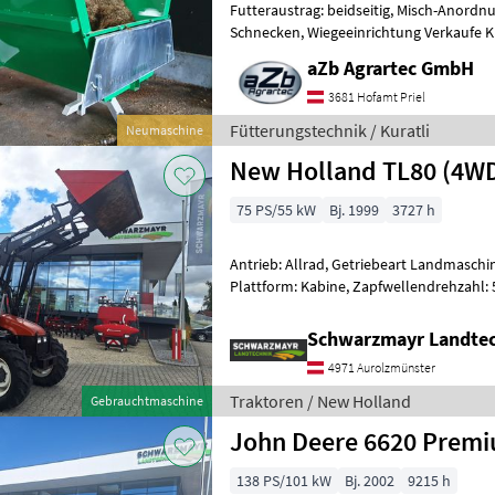
Futteraustrag: beidseitig, Misch-Anordn
Schnecken, Wiegeeinrichtung Verkaufe K
Fütterungsroboter elektrisch 5, 5 m³
aZb Agrartec GmbH
3681 Hofamt Priel
Fütterungstechnik / Kuratli
Neumaschine
New Holland TL80 (4W
75 PS/55 kW
Bj. 1999
3727 h
Antrieb: Allrad, Getriebeart Landmaschin
Plattform: Kabine, Zapfwellendrehzahl: 
Höchstgeschwindigkeit in km/h: 40 km/h
Schwarzmayr Landtec
4971 Aurolzmünster
Traktoren / New Holland
Gebrauchtmaschine
John Deere 6620 Prem
138 PS/101 kW
Bj. 2002
9215 h