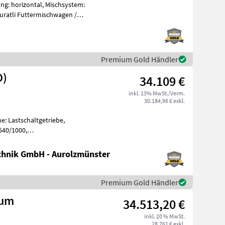
ung: horizontal, Mischsystem:
uratli Futtermischwagen /
Premium Gold Händler
D)
34.109 €
inkl. 13% MwSt./Verm.
30.184,96 € exkl.
e: Lastschaltgetriebe,
540/1000,
, Oberlenker hinten:
hnik GmbH - Aurolzmünster
Premium Gold Händler
ium
34.513,20 €
inkl. 20 % MwSt.
28.761 € exkl.