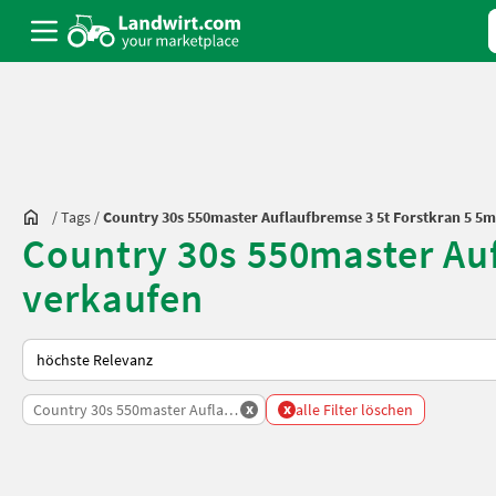
/
Tags
/
Country 30s 550master Auflaufbremse 3 5t Forstkran 5 5m
Country 30s 550master Auf
verkaufen
So wird auf Landwirt.com sortiert
x
x
Country 30s 550master Auflaufbremse 3 5t Forstkran 5 5m
alle Filter löschen