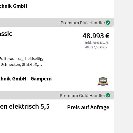
chnik GmbH
Premium Plus Händler
ssic
48.993 €
inkl. 20 % MwSt.
40.827,50 € exkl.
tteraustrag: beidseitig,
 Schnecken, Stützfuß,
 61826 -
chnik GmbH - Gampern
Premium Gold Händler
en elektrisch 5,5
Preis auf Anfrage