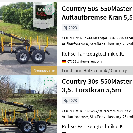
Country 50s-550Master 
Auflaufbremse Kran 5,
Bj. 2023
COUNTRY Rückeanhänger 50s-550Master, Neufahrzeu
Auflaufbremse, Straßenzulassung 25kmh, Gesamtgewicht 5, 6t;
Teleskopkran 5, 5m, Passt gut a
Rohse-Fahrzeugtechnik e.K.
07333 Unterwellenborn
Forst- und Holztechnik / Country
Neumaschine
Country 30s-550Master
3,5t Forstkran 5,5m
Bj. 2023
COUNTRY Rückewagen 30s-550Master AE, Neufahrzeu
Auflaufbremse, Straßenzulassung 25kmh, Gesamtgewicht 3, 5t;
Teleskopkran 5, 5m. Ideal für kl
Rohse-Fahrzeugtechnik e.K.