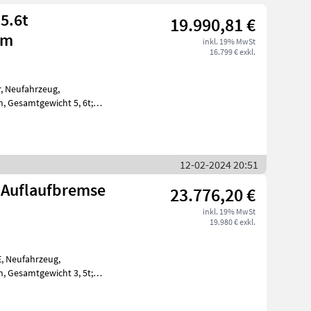
5.6t
19.990,81 €
5m
inkl. 19% MwSt
16.799 € exkl.
g,
n Schlepper ab 40- 60Ps
12-02-2024 20:51
 Auflaufbremse
23.776,20 €
inkl. 19% MwSt
19.980 € exkl.
g,
eine Traktoren um die