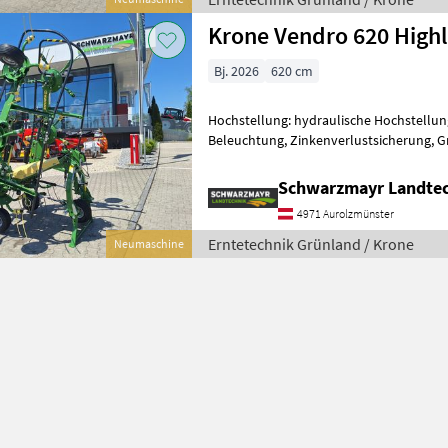
Krone Vendro 620 High
Bj. 2026
620 cm
Hochstellung: hydraulische Hochstellung
Beleuchtung, Zinkenverlustsicherung, G
Schwarzmayr Landtec
4971 Aurolzmünster
Erntetechnik Grünland / Krone
Neumaschine