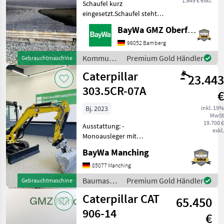
1.849 € exkl.
Schaufel kurz
eingesetzt.Schaufel steht
am Standort Neuensalz.
BayWa GMZ Oberfranken
Kommunalgeräte Sonstige
Kommunalgeräte
96052 Bamberg
Kommunalgeräte
Premium Gold Händler
Gebrauchtmaschine
/
Caterpillar
23.443
Caterpillar
303.5CR-07A
€
Bj. 2023
inkl. 19%
MwSt
19.700 €
Ausstattung: -
exkl.
Monoausleger mit
Knickbock - 3. + 4.
BayWa Manching
Steuerkreis - hydr.
Schnellwechsler System
85077 Manching
MS03 - 4 Rollen Laufwerk -
Baumaschinen
Premium Gold Händler
Gebrauchtmaschine
Sticksteer - Zusatzballast -
/
Caterpillar CAT
LED Arbe
65.450
Caterpillar
906-14
€