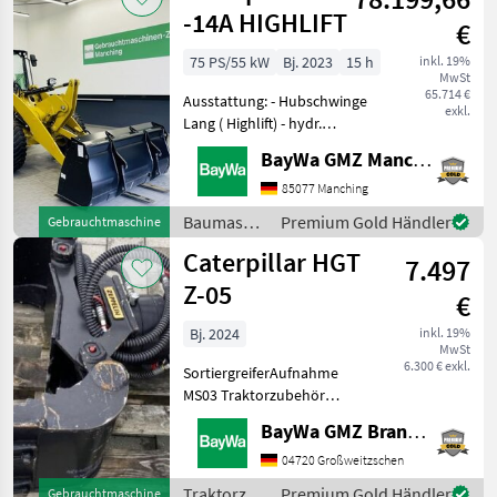
-14A HIGHLIFT
€
75 PS/55 kW
Bj. 2023
15 h
inkl. 19%
MwSt
65.714 €
Ausstattung: - Hubschwinge
exkl.
Lang ( Highlift) - hydr.
Schnellwechsler - 3.
BayWa GMZ Manching
Steuerkreis - Erdschaufel -
Palettengabel - LED
85077 Manching
Arbeitsscheinwerfer Jetzt
Baumaschinen
Premium Gold Händler
Gebrauchtmaschine
auch über WhatsApp
/
Caterpillar HGT
7.497
Caterpillar
Z-05
€
Bj. 2024
inkl. 19%
MwSt
6.300 € exkl.
SortiergreiferAufnahme
MS03 Traktorzubehör
Sonstiges Traktorzubehör
BayWa GMZ Brandenburg /Sachsen
04720 Großweitzschen
Traktorzubehör
Premium Gold Händler
Gebrauchtmaschine