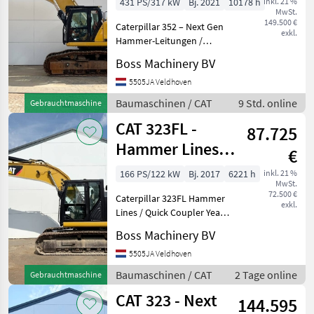
431 PS/317 kW
Bj. 2021
10178 h
inkl. 21 %
MwSt.
Automatische
149.500 €
Caterpillar 352 – Next Gen
Schmierung
exkl.
Hammer-Leitungen /
Automatische Schmierung
Boss Machinery BV
Baujahr: 2021
Referenznummer:
5505JA Veldhoven
BM007886 Betriebsstunden:
Baumaschinen / CAT
9 Std. online
Gebrauchtmaschine
10.178 Typ 352 – Next Gen
CAT 323FL -
Standort: V
87.725
Hammer Lines /
€
Quick Coupler
166 PS/122 kW
Bj. 2017
6221 h
inkl. 21 %
MwSt.
72.500 €
Caterpillar 323FL Hammer
exkl.
Lines / Quick Coupler Year:
2017 Reference number:
Boss Machinery BV
BM007612 Hours: 6.221
Type 323FL Location
5505JA Veldhoven
Veldhoven, Netherlands
Baumaschinen / CAT
2 Tage online
Gebrauchtmaschine
Certificate: CE Availa
CAT 323 - Next
144.595