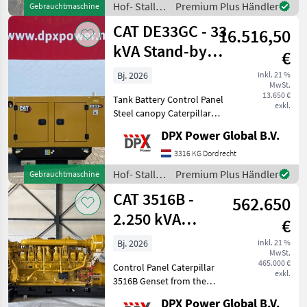
Hof- Stall-
Premium Plus Händler
Gebrauchtmaschine
stand-by duty. Hof- S
und
CAT DE33GC - 33
16.516,50
Weidetechnik
/ CAT
kVA Stand-by
€
Generator Set -
Bj. 2026
inkl. 21 %
MwSt.
DPX-182
13.650 €
Tank Battery Control Panel
exkl.
Steel canopy Caterpillar
DE33GC Generator Set
DPX Power Global B.V.
specifically designed for
stand-by duty. Hof- Stall-
3316 KG Dordrecht
und Weidetechnik
Hof- Stall-
Premium Plus Händler
Gebrauchtmaschine
Stromgeneratoren
und
CAT 3516B -
562.650
Weidetechnik
/ CAT
2.250 kVA
€
Generator - DPX-
Bj. 2026
inkl. 21 %
MwSt.
18106
465.000 €
Control Panel Caterpillar
exkl.
3516B Genset from the
official CAT Rebuild
DPX Power Global B.V.