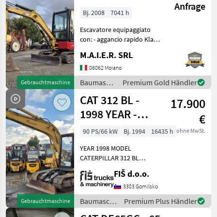
Anfrage
Bj. 2008
7041 h
Escavatore equipaggiato
con: - aggancio rapido Klac -
benna scavo - benna pulizia
M.A.I.E.R. SRL
fossi Baumaschinen
Minibagger
06062 Moiano
Baumaschinen
Premium Gold Händler
Gebrauchtmaschine
/
CAT 312 BL -
17.900
Caterpillar
1998 YEAR -
€
250CM
90 PS/66 kW
Bj. 1994
16435 h
ohne MwSt.
YEAR 1998 MODEL
CATERPILLAR 312 BL
WORKING HOURS 16435
FIŠ d.o.o.
ENGINE DIESEL CAT - 66kW
WEIGHT 15800kg
3303 Gomilsko
HYDRAULIC QUICK HITCH
Baumaschinen
Premium Plus Händler
Gebrauchtmaschine
LIGHTS CLOSED HEATED
/ CAT
CAB FUEL PUMP FA