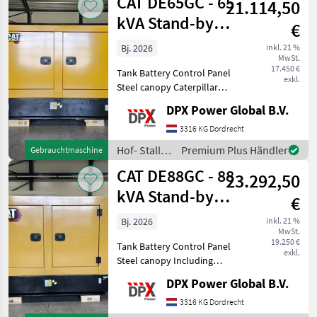
CAT DE65GC - 65
21.114,50
kVA Stand-by
€
Generator Set -
Bj. 2026
inkl. 21 %
MwSt.
DPX-182
17.450 €
Tank Battery Control Panel
exkl.
Steel canopy Caterpillar
DE65GC Generator Set
DPX Power Global B.V.
specifically designed for
stand-by duty. Hof- Stall-
3316 KG Dordrecht
und Weidetechnik
Hof- Stall-
Premium Plus Händler
Gebrauchtmaschine
Stromgeneratoren
und
CAT DE88GC - 88
23.292,50
Weidetechnik
/ CAT
kVA Stand-by
€
Generator Set -
Bj. 2026
inkl. 21 %
MwSt.
DPX-182
19.250 €
Tank Battery Control Panel
exkl.
Steel canopy Including
battery charger and
DPX Power Global B.V.
coolant heater Caterpillar
DE88GC Generator Set
3316 KG Dordrecht
specifically designed for