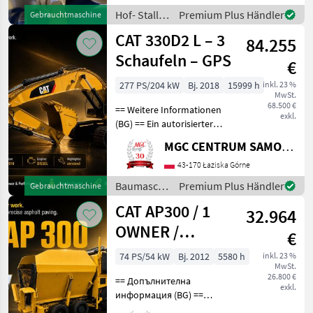
und Weidetechnik
Hof- Stall-
Premium Plus Händler
Gebrauchtmaschine
Stromgeneratoren
und
CAT 330D2 L – 3
84.255
Weidetechnik
/ CAT
Schaufeln – GPS
€
277 PS/204 kW
Bj. 2018
15999 h
inkl. 23 %
MwSt.
68.500 €
== Weitere Informationen
exkl.
(BG) == Ein autorisierter
SUBARU-Händler in Laziska
MGC CENTRUM SAMOCHODOW DOSTAWCZYCH
Gorne bietet einen in Japan
hergestellten CAT 330D2L-
43-170 Łaziska Górne
Raupenbagger mit einem
Baumaschinen
Premium Plus Händler
Gebrauchtmaschine
Satz aus
/ CAT
CAT AP300 / 1
32.964
OWNER /
€
SERVICED!
74 PS/54 kW
Bj. 2012
5580 h
inkl. 23 %
MwSt.
26.800 €
== Допълнителна
exkl.
информация (BG) ==
Оторизираният дилър на