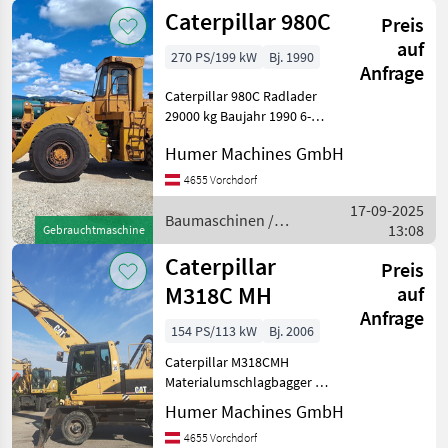
Caterpillar 980C
Preis
auf
270 PS/199 kW
Bj. 1990
Anfrage
Caterpillar 980C Radlader
29000 kg Baujahr 1990 6-
Zylinder Caterpillar 3406
Humer Machines GmbH
Motor - 14, 6 Liter Hubraum
- 270 PS Baumaschinen
4655 Vorchdorf
Radlader
17-09-2025
Baumaschinen /
13:08
Gebrauchtmaschine
Caterpillar
Caterpillar
Preis
M318C MH
auf
Anfrage
154 PS/113 kW
Bj. 2006
Caterpillar M318CMH
Materialumschlagbagger ca.
21500 kg Baujahr 2006 6-
Humer Machines GmbH
Zylinder Caterpillar-Motor -
4655 Vorchdorf
154 PS Vollgummiräder 4-