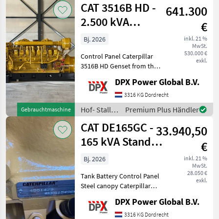
CAT 3516B HD -
641.300
Weidetechnik
/ CAT
2.500 kVA
€
Generator - DPX-
Bj. 2026
inkl. 21 %
MwSt.
18107
530.000 €
Control Panel Caterpillar
exkl.
3516B HD Genset from the
official CAT Rebuild
DPX Power Global B.V.
Program. Engine is
completely rebuild by CAT
3316 KG Dordrecht
or even unused/surplus. All
Hof- Stall-
Premium Plus Händler
Gebrauchtmaschine
other components are
und
CAT DE165GC -
33.940,50
Weidetechnik
/ CAT
165 kVA Stand-
€
by Generator -
Bj. 2026
inkl. 21 %
MwSt.
DPX-18210
28.050 €
Tank Battery Control Panel
exkl.
Steel canopy Caterpillar
DE165GC Generator Set
DPX Power Global B.V.
specifically designed for
stand-by duty. Hof- Stall-
3316 KG Dordrecht