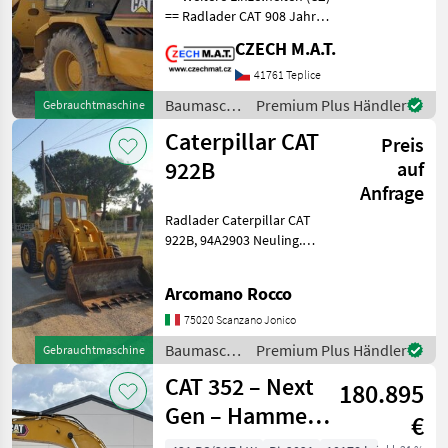
== Radlader CAT 908 Jahr
2004 Kilometerstand 4 443
CZECH M.A.T.
mth CAT-Motor / 57 kW
Gewicht 7 100 kg Kamera
41761 Teplice
Schaufel Verkauf ohne
Baumaschinen
Premium Plus Händler
Gebrauchtmaschine
Gabeln ID
/
Caterpillar CAT
Preis
Caterpillar
922B
auf
Anfrage
Radlader Caterpillar CAT
922B, 94A2903 Neuling.
Maschine in sehr guten
condizioni.TRATTATIVA
Arcomano Rocco
PRIVATEN. Baumaschinen
Radlader
75020 Scanzano Jonico
Baumaschinen
Premium Plus Händler
Gebrauchtmaschine
/
CAT 352 – Next
180.895
Caterpillar
Gen – Hammer
€
Lines /