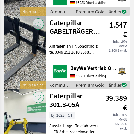
93083 Obertraubling
Kommunalgeräte
Premium Gold Händler
Neumaschine
/
Caterpillar
1.547
Caterpillar
GABELTRÄGER
€
FEM 3B MIT
inkl. 19%
Anfragen an Hr. Spachtholz
MwSt
GABELN
1.300 € exkl.
te. 0049 151 1610 3588.
Kommunalgeräte Sonstige
Kommunalgeräte
BayWa Vertrieb Obertraubling
93083 Obertraubling
Kommunalgeräte
Premium Gold Händler
Neumaschine
/
Caterpillar
39.389
Caterpillar
301.8-05A
€
Bj. 2023
5 h
inkl. 19%
MwSt
33.100 €
Ausstattung: - Telefahrwerk
exkl.
- LED Arbeitsscheinwerfer-