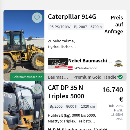
verfeinern
Caterpillar 914G
Preis
Kategorie
Land
Filter
2
auf
95 PS/70 kW
Bj. 2007
6700 h
Anfrage
586
AKTUELLER
Zurücksetzen
Ergebnisse
Zubehör:Klima,
PFAD
anzeigen
Hydraulischer
Caterpillar
Schnellwechsler, 1Schaufel
Th336 Ag
Baumaschinen Radlader
Nebel Baumaschinen
KATEGORIE
8424 Gabersdorf
WÄHLEN
Baumaschinen
Premium Gold Händler
Gebrauchtmaschine
Landtechnik
306
/
CAT DP 35 N
16.740
Caterpillar
Triplex 5000
Bautechnik
254
€
Bj. 2005
8600 h
1320 cm
inkl. 20 %
Kommunaltechnik
14
MwSt.
13.950 €
Hubkraft (kg): 3000 bis 5000,
exkl.
Forsttechnik
9
Masttyp: Triplex, Treibstoff:
Diesel Bauart: Frontstapler
H & H Staplerservice GmbH