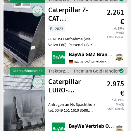
/
Caterpillar Z-
2.261
Caterpillar
CAT
€
ERDBAUSCHAUFEL
Bj. 2023
inkl. 19%
MwSt
0,95 M³
1.900 € exkl.
- CAT ISO Aufnahme (wie
Volvo L60)- Passend z.B. zu
CAT 906 Traktorzubehör
BayWa GMZ Brandenburg /Sachsen
Sonstiges Traktorzubehör
04720 Großweitzschen
Traktorzubehör
Premium Gold Händler
Gebrauchtmaschine
/
Caterpillar
2.975
Caterpillar
EURO-
€
LEICHTGUTSCHAUFEL
inkl. 19%
Anfragen an Hr. Spachtholz
MwSt
1,9 M3
2.500 € exkl.
tel. 0049 151 1610 3588.
Kommunalgeräte Sonstige
Kommunalgeräte
BayWa Vertrieb Obertraubling