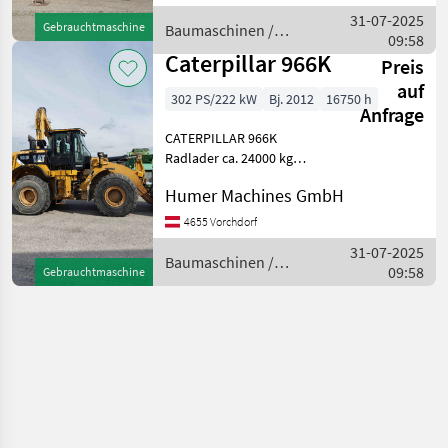
Punkt-Abstützung
31-07-2025
Gebrauchtmaschine
Baumaschinen /
Hydraulische Hubkabine K
09:58
Caterpillar
Caterpillar 966K
Preis
auf
302 PS/222 kW
Bj. 2012
16750 h
Anfrage
CATERPILLAR 966K
Radlader ca. 24000 kg
Baujahr 2012 ca. 16750
Humer Machines GmbH
Betriebsstunden 6-
Zylinder-CATERPILLAR C9, 3
4655 Vorchdorf
Motor - 302 PS, Abgasstufe
31-07-2025
EU Stufe IIIB 4-Gang-
Baumaschinen /
09:58
Gebrauchtmaschine
Lastschalt
Caterpillar