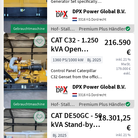
Generator Set specifically
designed for stand-by duty.
DPX Power Global B.V.
Tank Battery Control Panel
Steel canopy Including :
3316 KG Dordrecht
coolant heater and battery
Hof- Stall-
Premium Plus Händler
Gebrauchtmaschine
charger Hof
und
CAT C32 - 1.250
216.590
Weidetechnik
/ CAT
kVA Open
€
Generator - DPX-
1360 PS/1000 kW
Bj. 2025
inkl. 21 %
MwSt.
18108
179.000 €
Control Panel Caterpillar
exkl.
C32 Genset from the official
CAT Rebuild Programm.
DPX Power Global B.V.
Engine is completely
rebuild by CAT or even
3316 KG Dordrecht
unused/surplus. All other
Hof- Stall-
Premium Plus Händler
Gebrauchtmaschine
components are usu
und
CAT DE50GC - 50
18.301,25
Weidetechnik
/ CAT
kVA Stand-by
€
Generator Set -
Bj. 2025
inkl. 21 %