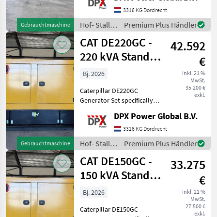
Program. Engine is
completely rebuild by CAT
3316 KG Dordrecht
or even unused/surplus. All
Hof- Stall-
Premium Plus Händler
Gebrauchtmaschine
other components are us
und
CAT DE220GC -
42.592
Weidetechnik
/ CAT
220 kVA Stand-
€
by Generator -
Bj. 2026
inkl. 21 %
MwSt.
DPX-18212
35.200 €
Caterpillar DE220GC
exkl.
Generator Set specifically
designed for stand-by duty.
DPX Power Global B.V.
Tank Battery Control Panel
Steel canopy Including :
3316 KG Dordrecht
coolant heater and battery
Hof- Stall-
Premium Plus Händler
Gebrauchtmaschine
charger Hof
und
CAT DE150GC -
33.275
Weidetechnik
/ CAT
150 kVA Stand-
€
by Generator -
Bj. 2026
inkl. 21 %
MwSt.
DPX-18209
27.500 €
Caterpillar DE150GC
exkl.