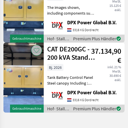
MwSt.
DPX-182
15.125 €
The images shown,
exkl.
including components such
as the control panel, circuit
DPX Power Global B.V.
breaker, coolant heater etc.
may differ from the actual
3316 KG Dordrecht
units that are available for
Hof- Stall-
Premium Plus Händler
Gebrauchtmaschine
sale.
und
CAT DE200GC -
37.134,90
Weidetechnik
/ CAT
200 kVA Stand-
€
by Generator -
Bj. 2026
inkl. 21 %
MwSt.
DPX-18211
30.690 €
Tank Battery Control Panel
exkl.
Steel canopy Including :
coolant heater and battery
DPX Power Global B.V.
charger Caterpillar
DE200GC Generator Set
3316 KG Dordrecht
specifically designed for
Hof- Stall-
Premium Plus Händler
Gebrauchtmaschine
stand-by duty. Hof
und
Weidetechnik
/ CAT