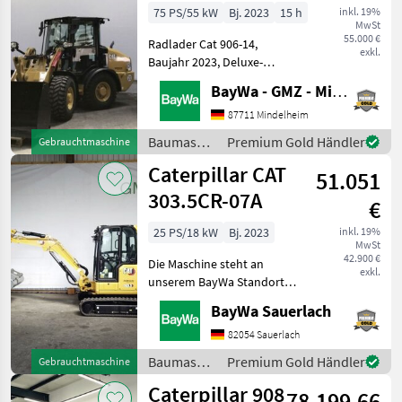
75 PS/55 kW
Bj. 2023
15 h
inkl. 19%
MwSt
55.000 €
Radlader Cat 906-14,
exkl.
Baujahr 2023, Deluxe-
Kabine, DAB Plus Radio inkl.
BayWa - GMZ - Mindelheim
Bluetooth und Mikrofon,
beheizbare, elektrisch
87711 Mindelheim
einstellbare Außenspiegel,
Baumaschinen
Premium Gold Händler
Gebrauchtmaschine
Schaufel GP 0, 95m³, mit M
/
Caterpillar CAT
51.051
Caterpillar
303.5CR-07A
€
25 PS/18 kW
Bj. 2023
inkl. 19%
MwSt
42.900 €
Die Maschine steht an
exkl.
unserem BayWa Standort in
DE-89155 Erbach.Gerne
BayWa Sauerlach
steht Ihnen Herr Straub
unter Tel.: 07305 173 52 für
82054 Sauerlach
Ihre Anfrage zur
Baumaschinen
Premium Gold Händler
Gebrauchtmaschine
Verfügung!CAT 303.5CR-07A
/
Caterpillar 908
78.199,66
Caterpillar