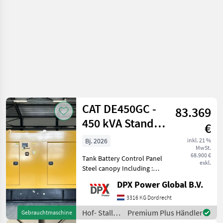
CAT DE450GC -
83.369
450 kVA Stand-
€
by Generator -
Bj. 2026
inkl. 21 %
MwSt.
DPX-18219
68.900 €
Tank Battery Control Panel
exkl.
Steel canopy Including :
coolant heater and battery
DPX Power Global B.V.
charger Including :
Caterpillar PL444 cellular
3316 KG Dordrecht
radio system Hof- Stall- und
Hof- Stall-
Premium Plus Händler
Gebrauchtmaschine
Weidetechn
und