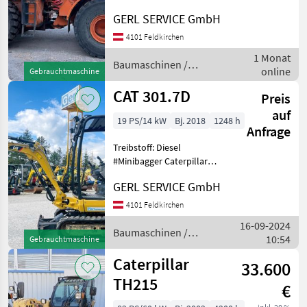
Hydrostatgetriebe, Kabine,
GERL SERVICE GmbH
Zugmaul #Radlader
Caterpillar 966M
4101 Feldkirchen
Baujahr.............2019
1 Monat
S/N.................CAT0966MPEJA0
Baumaschinen /
online
Gebrauchtmaschine
Caterpillar
CAT 301.7D
Preis
auf
19 PS/14 kW
Bj. 2018
1248 h
Anfrage
Treibstoff: Diesel
#Minibagger Caterpillar
301.7D Baujahr.............2018
GERL SERVICE GmbH
S/N.................Cat3017DVLJH06158
Stundenzähler.......1248
4101 Feldkirchen
Motor...............13,
16-09-2024
Baumaschinen /
10:54
Gebrauchtmaschine
CAT
Caterpillar
33.600
TH215
€