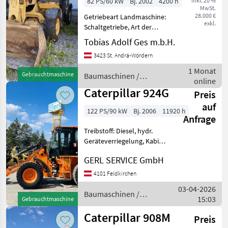
82 PS/60 kW
Bj. 2002
4200 h
inkl. 20 %
MwSt.
28.000 €
Getriebeart Landmaschine:
exkl.
Schaltgetriebe, Art der
Lenkung: 2-Rad, Treibstoff:
Tobias Adolf Ges m.b.H.
Diesel,
3423 St. Andrä-Wördern
Höchstgeschwindigkeit in
km/h: 30 km/h Zum Verkauf
1 Monat
Gebrauchtmaschine
Baumaschinen /
steht ein Caterpillar TH215
online
Caterpillar
Tel
Caterpillar 924G
Preis
auf
122 PS/90 kW
Bj. 2006
11920 h
Anfrage
Treibstoff: Diesel, hydr.
Geräteverriegelung, Kabine,
Schnellwechselrahmen,
GERL SERVICE GmbH
Zugmaul, Zusatz-
Hydraulikkreis #Radlader
4101 Feldkirchen
Caterpillar 924G
03-04-2026
Baujahr.............2006 S/N......
Baumaschinen /
15:03
Gebrauchtmaschine
Caterpillar
Caterpillar 908M
Preis