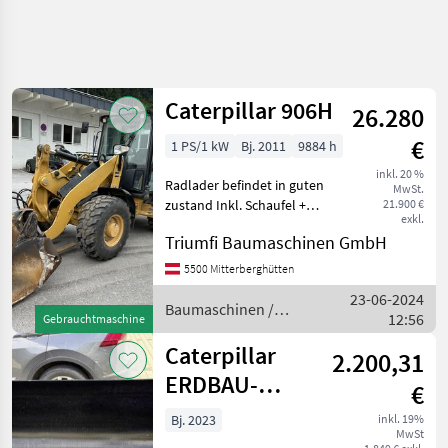
Caterpillar 906H
26.280
€
1 PS/1 kW
Bj. 2011
9884 h
inkl. 20 %
Radlader befindet in guten
MwSt.
zustand Inkl. Schaufel +
21.900 €
exkl.
Palettengabel
Triumfi Baumaschinen GmbH
Baumaschinen Radlader
5500 Mitterberghütten
23-06-2024
Baumaschinen /
12:56
Gebrauchtmaschine
Caterpillar
Caterpillar
2.200,31
ERDBAU-
€
SCHAUFEL 1,1
Bj. 2023
inkl. 19%
MwSt
M³, 2.060