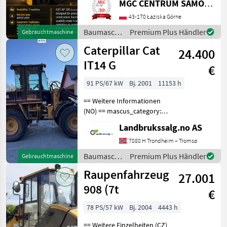
MGC CENTRUM SAMOCHODOW DOSTAWCZYCH
SUBARU в Лазиска Горне
представя
43-170 Łaziska Górne
асфалтополагащата
Baumaschinen
Premium Plus Händler
Gebrauchtmaschine
машина CATERPILLAR AP
/ CAT
Caterpillar Cat
300. Тази машина е без
24.400
инциден
IT14 G
€
91 PS/67 kW
Bj. 2001
11153 h
== Weitere Informationen
(NO) == mascus_category:
Radlader Bitte geben Sie
Landbrukssalg.no AS
auf Anfrage die
Referenznummer an: 7178
7080 H Trondheim – Tromsø
Weitere Bilder finden Sie
Baumaschinen
Premium Plus Händler
Gebrauchtmaschine
unter en.landbrukssalg.
/
Raupenfahrzeug
27.001
Caterpillar
908 (7t
€
78 PS/57 kW
Bj. 2004
4443 h
== Weitere Einzelheiten (CZ)