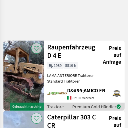
Raupenfahrzeug
Preis
D 4 E
auf
Anfrage
Bj. 1989
5519 h
LAMA ANTERIORE Traktoren
Standard Traktoren
D&#39;AMICO ENGLES SRL
62100 Macerata
Traktoren
Premium Gold Händler
Gebrauchtmaschine
/
Caterpillar 303 C
Preis
Caterpillar
CR
auf