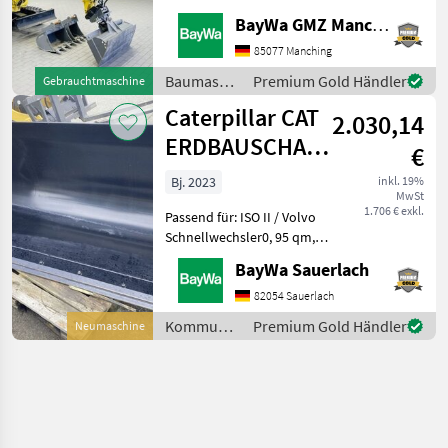
Kinshofer MS 01
BayWa GMZ Manching
Schnellwechsler - 3.
Steuerkreis - Kinshofer
85077 Manching
Löffelpaket 1000mm
Baumaschinen
Premium Gold Händler
Gebrauchtmaschine
Grabenwanne hydr.
/
Caterpillar CAT
schwenkbar
2.030,14
Caterpillar
ERDBAUSCHAUFEL
€
0,95 M³ ISO
Bj. 2023
inkl. 19%
MwSt
1.706 € exkl.
Passend für: ISO II / Volvo
Schnellwechsler0, 95 qm,
364 kg, 1880mm
BayWa Sauerlach
BreiteSchürfschiene
geschraubt
82054 Sauerlach
Kommunalgeräte Sonstige
Kommunalgeräte
Premium Gold Händler
Neumaschine
Kommunalgeräte
/
Caterpillar