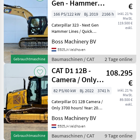
Gen - Hammer
€
Lines / Quick
166 PS/122 kW
Bj. 2019
2166 h
inkl. 21 %
MwSt.
Coupler
119.500 €
Caterpillar 323 - Next Gen
exkl.
Hammer Lines / Quick
Coupler Year: 2019
Boss Machinery BV
Reference number:
BM007931 Hours: 2.166
5505JA Veldhoven
Type 323 Next Gen Location
Baumaschinen / CAT
2 Tage online
Gebrauchtmaschine
Veldhoven, Netherlands
CAT D1 12B -
Certifi
108.295
Camera / Only
€
3700 Hours
82 PS/60 kW
Bj. 2022
3741 h
inkl. 21 %
MwSt.
89.500 €
Caterpillar D1 12B Camera /
exkl.
Only 3700 hours! Year: 2022
Reference number:
Boss Machinery BV
BM007759 Hours: 3.741
Type D1 12B Location
5505JA Veldhoven
Veldhoven, Netherlands
Baumaschinen / CAT
9 Tage online
Gebrauchtmaschine
Certificate: EPA Availa