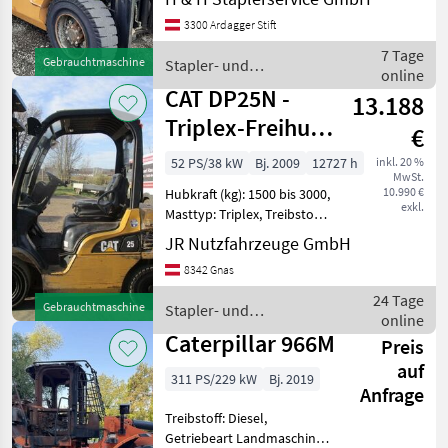
/ Dieselstapler, Tragkraft:
Sonstiges
3
3300 Ardagger Stift
3500kg, Hubhöhe: 5000mm,
Bauhöhe: 2450mm,
7 Tage
Gebrauchtmaschine
MARKTPLATZ
Stapler- und
Freihub:
online
Lagertechnik / CAT
CAT DP25N -
13.188
Marktplatz
Händlerangebote
Kleinanzeigen
Triplex-Freihub
€
5,6m +
52 PS/38 kW
Bj. 2009
12727 h
inkl. 20 %
MwSt.
Seitenschieber
10.990 €
Hubkraft (kg): 1500 bis 3000,
exkl.
Masttyp: Triplex, Treibstoff:
Diesel Bauart: Frontstapler
JR Nutzfahrzeuge GmbH
/ Dieselstapler, Tragkraft:
8342 Gnas
2500kg, Hubhöhe: 5600mm,
Bauhöhe: 2370mm,
24 Tage
Gebrauchtmaschine
Stapler- und
Bereifung
online
Lagertechnik / CAT
Caterpillar 966M
Preis
auf
311 PS/229 kW
Bj. 2019
Anfrage
Treibstoff: Diesel,
Getriebeart Landmaschine: