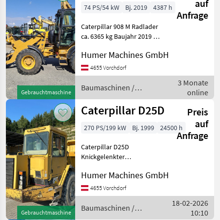
auf
74 PS/54 kW
Bj. 2019
4387 h
Anfrage
Caterpillar 908 M Radlader
ca. 6365 kg Baujahr 2019 Ca.
4387 Bstd. 4-Zylinder-3, 3-
Humer Machines GmbH
Liter - CAT C3.3 B DIT Motor
– 74 PS - Abgasstufe EU
4655 Vorchdorf
STUFE IIIB, oder EPA TIER 4
3 Monate
fi
Baumaschinen /
online
Gebrauchtmaschine
Caterpillar
Caterpillar D25D
Preis
auf
270 PS/199 kW
Bj. 1999
24500 h
Anfrage
Caterpillar D25D
Knickgelenkter
Muldenkipper 2achsig
Humer Machines GmbH
Baujahr 1999 Ca. 24895
Betriebsstunden 6-Zylinder
4655 Vorchdorf
10, 3 liter CAT - Motor 3306
18-02-2026
DI - 270PS 4x4
Baumaschinen /
10:10
Gebrauchtmaschine
Differentialsperren
Caterpillar