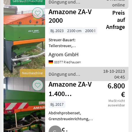
Gebrauchtmaschine
Düngung und
Streuschaufelsatz V-Set 2
online
Beregnung / Amazone
(18-28m)
Amazone ZA-V
Preis
2000
auf
Anfrage
Bj. 2023
2100 cm
2000 l
Streuer-Bauart:
Tellerstreuer,
Grenzstreueinrichtung,
Agrom GmbH
Streumengenverstellung 1,
88377 Riedhausen
0 Neumaschine
Düngerstreuer AMAZONE
18-10-2023
Neumaschine
Düngung und
ZAV 2000 Profis Tronic
04:45
Beregnung / Amazone
ISOBUS SERIEN ZA Super BA
Amazone ZA-V
6.800
Be
1.400
€
Mineraldüngerstreuer
MwSt nicht
Bj. 2017
ausweisbar
Abdrehprobenset,
Grenzstreueinrichtung,
Streumengenverstellung
C .
Verkaufe komplett neuwertigen