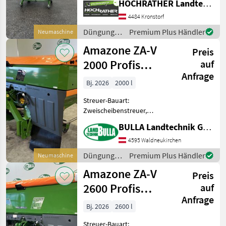
HOCHRATHER Landtechnik GmbH
Grenzstreueinrichtung,
Streumengenverstellung
4484 Kronstorf
Neumaschine Amazone ZA-
Düngung
Premium Plus Händler
Neumaschine
V 2000 AmaSpread 2
und
Amazone ZA-V
Ausstattung: + Wieges
Preis
Beregnung
/ Amazone
2000 Profis
auf
Anfrage
Tronic - ISOBUS
Bj. 2026
2000 l
Streuer-Bauart:
Zweischeibenstreuer,
Abdrehprobenset,
BULLA Landtechnik GmbH
Grenzstreueinrichtung,
Streumengenverstellung
4595 Waldneukirchen
AMAZONE ZA-V 2000 Profis
Düngung
Premium Plus Händler
Neumaschine
Tronic + 2000 Liter Inhalt +
und
Amazone ZA-V
V-Set 1 Stre
Preis
Beregnung
/ Amazone
2600 Profis
auf
Anfrage
Tronic - ISOBUS
Bj. 2026
2600 l
Streuer-Bauart: