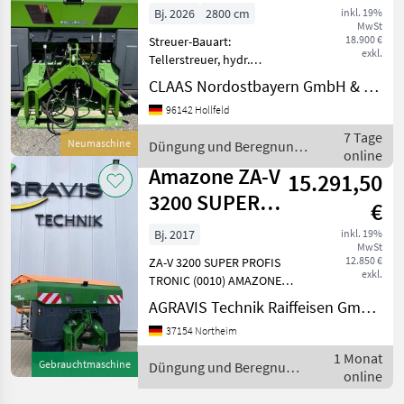
PROFIS HYDRO
Bj. 2026
2800 cm
inkl. 19%
MwSt
18.900 €
Streuer-Bauart:
exkl.
Tellerstreuer, hydr.
Betätigung 11365313 -
CLAAS Nordostbayern GmbH & Co. KG, Hollfeld
Neumaschine: - Amazone
96142 Hollfeld
ZA-V 2000 Super Profis
Hydro - Baujahr: 2026
7 Tage
Neumaschine
Düngung und Beregnung
Technikjahr: 2026 - 18, 00m -
online
/ Amazone
28, 00m Arb
Amazone ZA-V
15.291,50
3200 SUPER
€
PROFIS TRONIC
Bj. 2017
inkl. 19%
MwSt
12.850 €
ZA-V 3200 SUPER PROFIS
exkl.
TRONIC (0010) AMAZONE
Düngerstreuer ZA-V 3200
AGRAVIS Technik Raiffeisen GmbH, Northeim
Super Profis Tronic (0020)
37154 Northeim
Streuwerk ZA-V Tronic
(0030) Gelenkwelle Bondioli
1 Monat
Gebrauchtmaschine
Düngung und Beregnung
& Pavesi 910 mm (00
online
/ Amazone