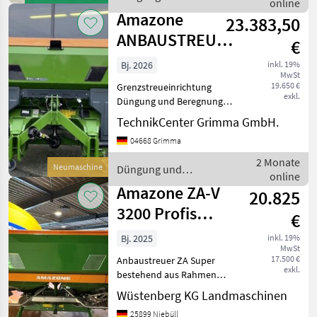
online
Beregnung / Amazone
elek
Amazone
23.383,50
ANBAUSTREUER
€
ZA-V 3200 ULTRA
Bj. 2026
inkl. 19%
MwSt
19.650 €
Grenzstreueinrichtung
exkl.
Düngung und Beregnung
Mineraldüngerstreuer/Wiegestreuer
TechnikCenter Grimma GmbH.
04668 Grimma
2 Monate
Neumaschine
Düngung und
online
Beregnung / Amazone
Amazone ZA-V
20.825
3200 Profis
€
Control
Bj. 2025
inkl. 19%
MwSt
17.500 €
Anbaustreuer ZA Super
exkl.
bestehend aus Rahmen
und Grundbehälter Profis-
Wüstenberg KG Landmaschinen
Wiegesystem für ZA Super
25899 Niebüll