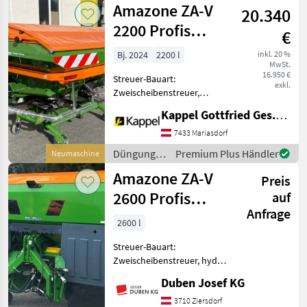
Amazone ZA-V
910 mm mit Reibk
20.340
Beregnung
/ Amazone
2200 Profis
€
Tronic -
Bj. 2024
2200 l
inkl. 20 %
MwSt.
Wiegestreuer
16.950 €
Streuer-Bauart:
exkl.
Zweischeibenstreuer,
Grenzstreueinrichtung
Kappel Gottfried Ges.m.b.H.
AMAZONE ZA-V 2200 Profis
Tronic • Neumaschine •
7433 Mariasdorf
Profis-Wiegesystem •
Düngung
Premium Plus Händler
Neumaschine
Streuteller V-Set 2: 18 - 28 m
und
Amazone ZA-V
• G
Preis
Beregnung
/ Amazone
2600 Profis
auf
Anfrage
Hydro
2600 l
Streuer-Bauart:
Zweischeibenstreuer, hydr.
Betätigung,
Duben Josef KG
Grenzstreueinrichtung,
Streumengenverstellung
3710 Ziersdorf