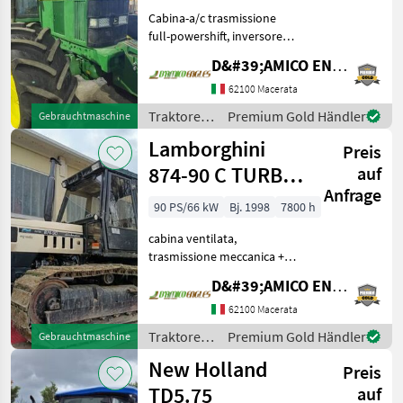
Cabina-a/c trasmissione
full-powershift, inversore
elettroidraulico,
D&#39;AMICO ENGLES SRL
sollevamento elettronico,
n.3 distributori, frenatura
62100 Macerata
pneumatica, gancio D3,
Traktoren
Premium Gold Händler
Gebrauchtmaschine
terzo punto meccani
/ John
Lamborghini
Preis
Deere
874-90 C TURBO
auf
Anfrage
ERGOMATIC 1998
90 PS/66 kW
Bj. 1998
7800 h
90 7800 SI
cabina ventilata,
trasmissione meccanica +
hilo meccanico, inversore
D&#39;AMICO ENGLES SRL
meccanico, sollevamento
meccanico, n.4 distributori,
62100 Macerata
mezza marcia meccanica,
Traktoren
Premium Gold Händler
Gebrauchtmaschine
acceleratore elettr
/
New Holland
Preis
Lamborghini
TD5.75
auf