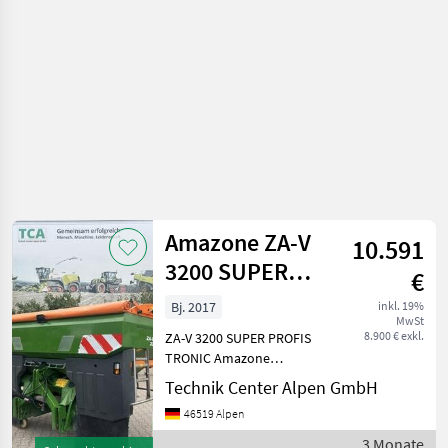
Amazone ZA-V
10.591
3200 SUPER
€
PROFIS TRONIC
Bj. 2017
inkl. 19%
MwSt
8.900 € exkl.
ZA-V 3200 SUPER PROFIS
TRONIC Amazone
Düngerstreuer in
Technik Center Alpen GmbH
Grundausrüstung mit
46519 Alpen
zusätzlich: Abdeckrollplane
L, mechan. Betätigung
3 Monate