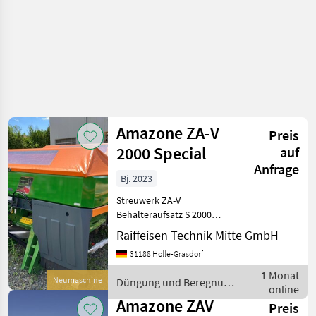
Amazone ZA-V
Preis
2000 Special
auf
Anfrage
Bj. 2023
Streuwerk ZA-V
Behälteraufsatz S 2000
Gelenkwelle mit
Raiffeisen Technik Mitte GmbH
Reibkupplung Einbauteile f.
31188 Holle-Grasdorf
ZA-Grundgeräte
Schmutzfänger S LED-
1 Monat
Neumaschine
Düngung und Beregnung
Beleuchtung nach hinten
online
/ Amazone
Abdeckschwenkplane S mit
Amazone ZAV
Preis