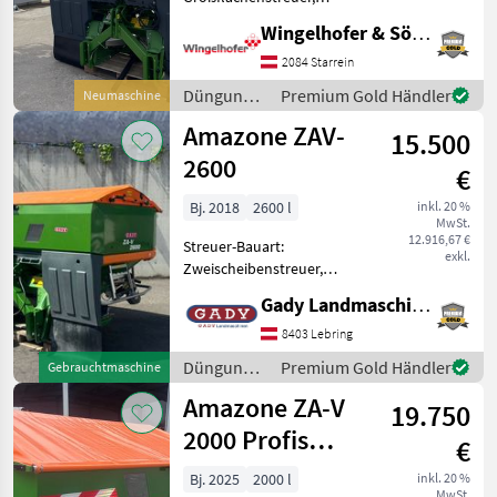
Grenzstreueinrichtung,
Wingelhofer & Söhne GmbH
MARKTPLATZ
Streumengenverstellung -
Amazone Düngerstreuer ZA
2084 Starrein
Marktplatz
Händlerangebote
Kleinanzeigen
Super bestehend aus
Düngung
Premium Gold Händler
Neumaschine
Rahmen und
und
Amazone ZAV-
Grundbehälter - Profis-Wie
15.500
Beregnung
/ Amazone
2600
€
Bj. 2018
2600 l
inkl. 20 %
MwSt.
12.916,67 €
Streuer-Bauart:
exkl.
Zweischeibenstreuer,
Grenzstreueinrichtung +
Gady Landmaschinen GmbH
!!Neuwertiger Zustand!! +
Amatron 3 + Baujahr 2018 +
8403 Lebring
Grenzstreueinrichtung +
Düngung
Premium Gold Händler
Gebrauchtmaschine
Beleuchtung Während u
und
Amazone ZA-V
19.750
Beregnung
/ Amazone
2000 Profis
€
Tronic - mit
Bj. 2025
2000 l
inkl. 20 %
MwSt.