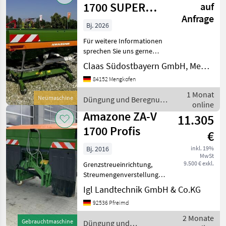
1700 SUPER
auf
Anfrage
PROFIS
Bj. 2026
Für weitere Informationen
sprechen Sie uns gerne
an.Wir sprechen
Claas Südostbayern GmbH, Mengkofen
Deutsch.We speak
84152 Mengkofen
English.Der Preis ist für den
dargestellten Zustand
1 Monat
Neumaschine
Düngung und Beregnung
gültig. Die Angaben in der
online
/ Amazone
Besc
Amazone ZA-V
11.305
1700 Profis
€
Bj. 2016
inkl. 19%
MwSt
9.500 € exkl.
Grenzstreueinrichtung,
Streumengenverstellung
Bordcomputer / Monitor,
Igl Landtechnik GmbH & Co.KG
Beleuchtung/Warntafeln,
92536 Pfreimd
Mechanisch,
Bedienterminal, Plane,
2 Monate
Gebrauchtmaschine
Düngung und
Wiegeeinrichtung, ISOBUS,