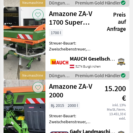
Düngung
Premium Gold Händler
Neumaschine
- Multifunktionsgriff
und
Amazone ZA-V
AmaPilot+
Preis
Beregnung
/ Amazone
1700 Super
auf
Anfrage
Profis
1700 l
Streuer-Bauart:
Zweischeibenstreuer,
Grenzstreueinrichtung,
MAUCH Gesellschaft m.b.H. & Co.KG
Streumengenverstellung
Ausstattung: - Profis
5274 Burgkirchen
Wiegesystem -
Düngung
Premium Gold Händler
Neumaschine
Neigungssensor für
und
Amazone ZA-V
Wiegesystem - Streuwerk
15.200
Beregnung
/ Amazone
2000
€
Bj. 2015
2000 l
inkl. 13%
MwSt./Verm.
13.451,33 €
Streuer-Bauart:
exkl.
Zweischeibenstreuer,
Grenzstreueinrichtung,
Gady Landmaschinen GmbH