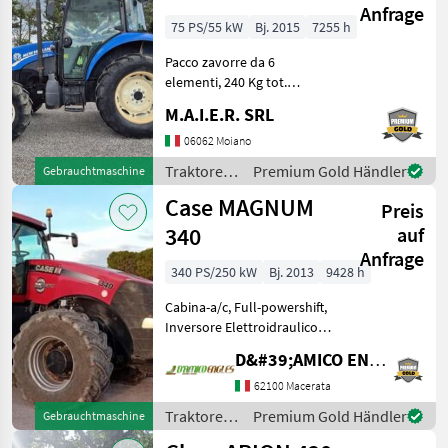
Anfrage
75 PS/55 kW
Bj. 2015
7255 h
Pacco zavorre da 6
elementi, 240 Kg tot.
Traktoren Standard
M.A.I.E.R. SRL
Traktoren
06062 Moiano
Traktoren
Premium Gold Händler
Gebrauchtmaschine
/ New
Case MAGNUM
Preis
Holland
340
auf
Anfrage
340 PS/250 kW
Bj. 2013
9428 h
Cabina-a/c, Full-powershift,
Inversore Elettroidraulico,
Sollevatore Elettronico, n.5
D&#39;AMICO ENGLES SRL
distributori, frenatura
pneumatica, ganci C+D3,
62100 Macerata
terzo punto idraulico cat. 4,
Traktoren
Premium Gold Händler
Gebrauchtmaschine
za
/ Case IH