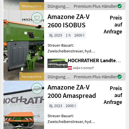
Wiegetechnikstreuer mit
Düngung
Premium Plus Händler
Neumaschine
Hydroantrieb,
und
Amazone ZA-V
Behälterinhalt 2600 Liter,
Preis
Beregnung
Ab
/ Amazone
2600 ISOBUS
auf
Anfrage
Bj. 2025
1 h
2600 l
Streuer-Bauart:
Zweischeibenstreuer, hydr.
Betätigung,
HOCHRATHER Landtechnik GmbH
Grenzstreueinrichtung,
Streumengenverstellung
4484 Kronstorf
Profis-Wiegesystem für ZA
Düngung
Premium Plus Händler
Neumaschine
Super Einbauteile für ZA-
und
Amazone ZA-V
Grundgeräte
Preis
Beregnung
/ Amazone
2000 Amaspread
auf
Anfrage
Bj. 2023
2000 l
Streuer-Bauart:
Zweischeibenstreuer, hydr.
Betätigung,