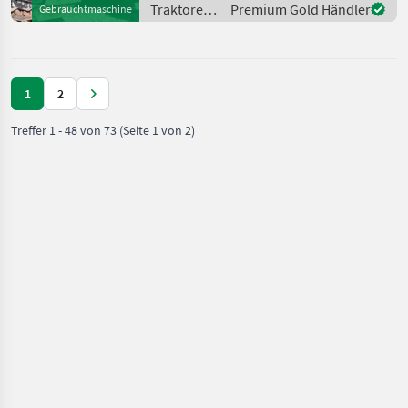
PATTINO da 36, INVERSORE
Traktoren
Premium Gold Händler
Gebrauchtmaschine
MECCANICO, TRASMISSIONE
/ Same
MECCANIC
1
2
Treffer
1
-
48
von
73
(Seite 1 von 2)