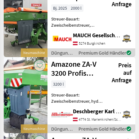
Anfrage
Profis Tronic
Bj. 2025
2000 l
Streuer-Bauart:
Zweischeibenstreuer,
Grenzstreueinrichtung
MAUCH Gesellschaft m.b.H. & Co.KG
Ausstattung: - Profis
Wiegesystem - Streuwerk
5274 Burgkirchen
ZA-V Tronic - Gelenkwelle
Düngung
Premium Gold Händler
Neumaschine
mit Reibkupplung -
und
Amazone ZA-V
Behälterau
Preis
Beregnung
/ Amazone
3200 Profis
auf
Anfrage
Hydro
3200 l
Wiegestreuer
Streuer-Bauart:
Zweischeibenstreuer, hydr.
Betätigung,
Deschberger Karl Landtechnik GesmbH & Co KG
Grenzstreueinrichtung,
Streumengenverstellung
4774 St. Marienkirchen/Schärding
Amazone ZA-V 3200 Profis
Düngung
Premium Gold Händler
Neumaschine
Hydro Wiegestreuer in
und
Isobus Ausführung (