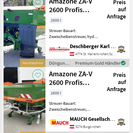
Amazone ZA-V
Preis
Beregnung
/ Amazone
2600 Profis
auf
Anfrage
Tronic
2600 l
Wiegestreuer
Streuer-Bauart:
Zweischeibenstreuer, hydr.
Betätigung,
Deschberger Karl Landtechnik GesmbH & Co KG
Grenzstreueinrichtung
Amazone ZA-V 2600 Profis
4774 St. Marienkirchen/Schärding
Tronic Wiegestreuer in
Düngung
Premium Gold Händler
Neumaschine
Isobus Ausführung (ohne
und
Amazone ZA-V
Terminal, ohne Iso
Preis
Beregnung
/ Amazone
2600 Profis
auf
Anfrage
Tronic
2600 l
Streuer-Bauart:
Zweischeibenstreuer,
Grenzstreueinrichtung,
MAUCH Gesellschaft m.b.H. & Co.KG
Streumengenverstellung
Ausstattung: - ISOBUS-
5274 Burgkirchen
Bedienterminal AmaTron 4