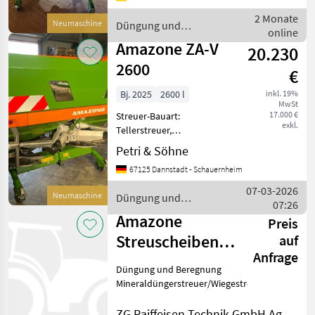
Einbauteile für ZA-
Grundgeräte Streuwerk ZA-
2 Monate
Neumaschine
Düngung und
V Control 2 Folierung
online
Beregnung / Amazone
Warnbi
Amazone ZA-V
20.230
2600
€
Bj. 2025
2600 l
inkl. 19%
MwSt
17.000 €
Streuer-Bauart:
exkl.
Tellerstreuer,
Grenzstreueinrichtung,
Petri & Söhne
Streumengenverstellung
67125 Dannstadt - Schauernheim
Amazone ZA-V 2600
Streuwerk ZA-V Tronic
07-03-2026
Neumaschine
Düngung und
Leermeldesensor Leiter
07:26
Beregnung / Amazone
Streuscheibenset V-Set3 Str
Amazone
Preis
Streuscheiben
auf
Anfrage
ZA-V von
Düngung und Beregnung
Mineraldüngerstreuer/Wiegestreuer
ZG Raiffeisen Technik GmbH Agrartechnik Tiengen