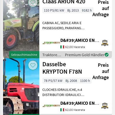
Claas ARION 420
Preis
auf
110 PS/81 kW
Bj. 2013
9182 h
Anfrage
CABINA AC, SEDILE ARIA E
PASSEGGIERO, PARAFANGHI
ANTERIORI, SOLLEVATORE +
PTO ANTERIORI, 3' PUNTO
D&#39;AMICO ENGLES SRL
IDRUALICO, PRESA ISOBUS,
62100 Macerata
ZAVORRA 4 QL, PIASTRE
PER FALCIATRICE
Traktoren
Premium Gold Händler
Gebrauchtmaschine
FRONTALE, 4
/ Claas
Dasselbe
Preis
KRYPTON F78N
auf
Anfrage
78 PS/57 kW
Bj. 2008
1100 h
CLOCHES IDRAULICHE, n.4
DISTRIBUTORI IDRAULICI
POSTERIORI e VENTRALI,
D&#39;AMICO ENGLES SRL
VERSIONE STRETTA,
LARGHEZZA: 1, 47 mt,
62100 Macerata