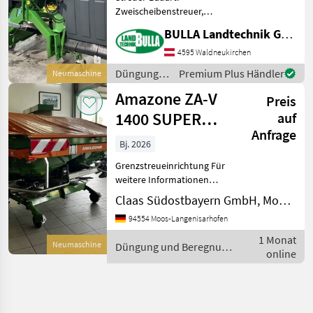
Zweischeibenstreuer,
Grenzstreueinrichtung,
BULLA Landtechnik GmbH
Streumengenverstellung
AMAZONE ZA-V 2600 Profis
4595 Waldneukirchen
Control + 2600 Liter Inhalt +
Düngung
Premium Plus Händler
Neumaschine
ISOBUS Elektronik + V-Set
und
Amazone ZA-V
Preis
Beregnung
/ Amazone
1400 SUPER
auf
Anfrage
PROFIS
Bj. 2026
Grenzstreueinrichtung Für
weitere Informationen
sprechen Sie uns gerne
Claas Südostbayern GmbH, Moos-Langenisarhofen
an.Wir sprechen DeutschWe
94554 Moos-Langenisarhofen
speak EnglishDer Preis ist
für den dargestellten
1 Monat
Neumaschine
Düngung und Beregnung
Zustand gültig. Die
online
/ Amazone