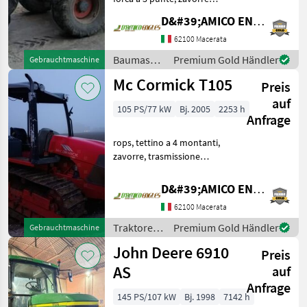
(motore rifatto con 3500
D&#39;AMICO ENGLES SRL
ore attualmente + ponte
anteriore Revisionato)
62100 Macerata
Baumaschinen
Baumaschinen
Premium Gold Händler
Gebrauchtmaschine
Teleskoplader
/ Claas
Mc Cormick T105
Preis
auf
105 PS/77 kW
Bj. 2005
2253 h
Anfrage
rops, tettino a 4 montanti,
zavorre, trasmissione
meccanica, inversore
meccanico, sollevamento
D&#39;AMICO ENGLES SRL
meccanico, n.4 distributori,
62100 Macerata
gancio C, terzo punto
meccanico Traktoren
Traktoren
Premium Gold Händler
Gebrauchtmaschine
/
John Deere 6910
Preis
McCormick
AS
auf
Anfrage
145 PS/107 kW
Bj. 1998
7142 h