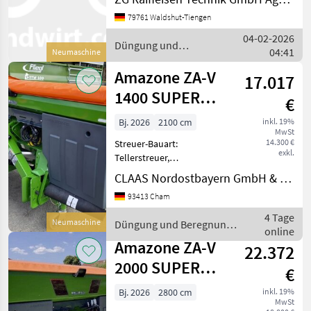
79761 Waldshut-Tiengen
04-02-2026
Düngung und
04:41
Neumaschine
Beregnung / Amazone
Amazone ZA-V
17.017
1400 SUPER
€
PROFIS
Bj. 2026
2100 cm
inkl. 19%
MwSt
CONTROL
14.300 €
Streuer-Bauart:
exkl.
Tellerstreuer,
Grenzstreueinrichtung
CLAAS Nordostbayern GmbH & Co. KG, Cham
11390200 - Neumaschine: -
93413 Cham
Amazone ZA-V 1400 Super
Profis Control - Baujahr:
4 Tage
Neumaschine
Düngung und Beregnung
2026 Technikjahr: 2026 -
online
/ Amazone
10m - 21m Ar
Amazone ZA-V
22.372
2000 SUPER
€
PROFIS HYDRO
Bj. 2026
2800 cm
inkl. 19%
MwSt