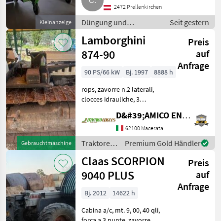
Amazone ZA-V 1.400
2472 Prellenkirchen
Mineraldüngerstreuer mit
Düngung und
Seit gestern
Kleinanzeige
originalem Aufsatz. Der Streue
Beregnung /
Lamborghini
Preis
Mineraldüngerstreuer/Wiegestreuer
874-90
auf
Anfrage
90 PS/66 kW
Bj. 1997
8888 h
rops, zavorre n.2 laterali,
clocces idrauliche, 3
distributori, pattini
D&#39;AMICO ENGLES SRL
maggiorati, soll. Meccanico
Traktoren Standard
62100 Macerata
Traktoren
Traktoren
Premium Gold Händler
Gebrauchtmaschine
/
Claas SCORPION
Preis
Lamborghini
9040 PLUS
auf
Anfrage
Bj. 2012
14622 h
Cabina a/c, mt. 9, 00, 40 qli,
forca a 3 punte, zavorre