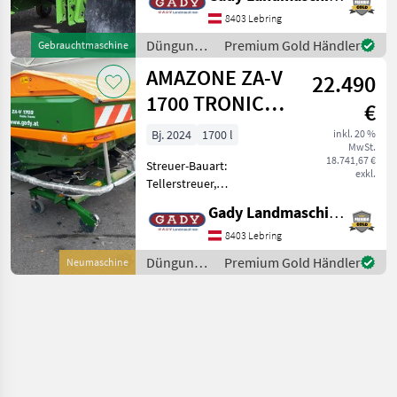
Streumengenverstellung
Auf Lager! AMATRON 3 VOLL
8403 Lebring
FUNKTIONSFÄHIG Für ein
Düngung
Premium Gold Händler
Gebrauchtmaschine
persönliches
und
AMAZONE ZA-V
Beratungsgespräc
22.490
Beregnung
/ Amazone
1700 TRONIC
€
DÜNGERSTREUER
Bj. 2024
1700 l
inkl. 20 %
MwSt.
18.741,67 €
Streuer-Bauart:
exkl.
Tellerstreuer,
Grenzstreueinrichtung
Gady Landmaschinen GmbH
Ausstattung: - Streuwerk
ZA-V Tronic - Gelenkwelle
8403 Lebring
910 mm mit Reibkupplung -
Düngung
Premium Gold Händler
Neumaschine
Behälteraufsatz S 1700,
und
geschweiß
Beregnung
/ Amazone