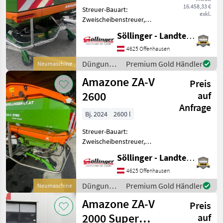
Amatron 4!
16.458,33 €
Streuer-Bauart:
exkl.
Zweischeibenstreuer,
Grenzstreueinrichtung,
Söllinger - Landtechnik GmbH
Streumengenverstellung +
Anbaustreuer ZA Super +
4625 Offenhausen
Profis-Wiegesystem +
Düngung
Premium Gold Händler
Neumaschine
Streuwerk ZA-V Tronic +
und
Amazone ZA-V
Gelenkwel
Preis
Beregnung
/ Amazone
2600
auf
Anfrage
Bj. 2024
2600 l
Streuer-Bauart:
Zweischeibenstreuer,
Grenzstreueinrichtung,
Söllinger - Landtechnik GmbH
Streumengenverstellung +
Profis-Wiegesystem +
4625 Offenhausen
Streuwerk ZA-V Tronic +
Düngung
Premium Gold Händler
Neumaschine
Gelenkwelle Bondioli &
und
Amazone ZA-V
Pavesi mit R
Preis
Beregnung
/ Amazone
2000 Super
auf