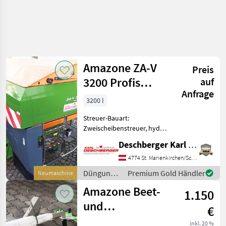
Amazone ZA-V
Preis
3200 Profis
auf
Anfrage
Tronic
3200 l
Wiegestreuer
Streuer-Bauart:
Zweischeibenstreuer, hydr.
Betätigung,
Deschberger Karl Landtechnik GesmbH & Co KG
Grenzstreueinrichtung,
Streumengenverstellung
4774 St. Marienkirchen/Schärding
Amazone ZA-V 3200 Profis
Düngung
Premium Gold Händler
Neumaschine
Tronic Wiegestreuer in
und
Amazone Beet-
Isobus Ausführung (
1.150
Beregnung
/ Amazone
und
€
Grenzstreuschirm
inkl. 20 %