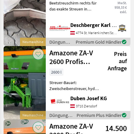
Beetstreuschirm rechts für
MwSt.
für ZA-V / ZA-TS
958,33 €
das exakte Streuen in
exkl.
Sonderkulturen in Beeten
rechts neben der Fahrspur
Deschberger Karl Landtechnik GesmbH & Co KG
des. Dieser hält die
Fahrspur nahezu frei von
4774 St. Marienkirchen/Schärding
Dünger. Es wird nic
Düngung
Premium Gold Händler
Neumaschine
und
Amazone ZA-V
Preis
Beregnung
/ Amazone
2600 Profis
auf
Anfrage
Tronic
2600 l
Streuer-Bauart:
Zweischeibenstreuer, hydr.
Betätigung,
Duben Josef KG
Grenzstreueinrichtung,
Streumengenverstellung
3710 Ziersdorf
Wiegetechnikstreuer,
Düngung
Premium Plus Händler
Neumaschine
Behälterinhalt 2600 Liter,
und
Amazone ZA-V
Abdeckrollplane, Te
14.500
Beregnung
/ Amazone