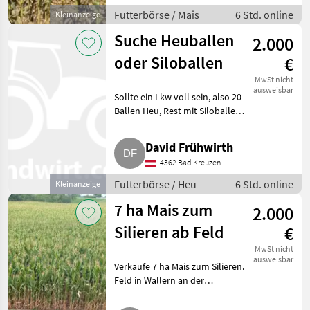
Futterbörse / Mais
6 Std. online
Kleinanzeige
Suche Heuballen
2.000
oder Siloballen
€
MwSt nicht
ausweisbar
Sollte ein Lkw voll sein, also 20
Ballen Heu, Rest mit Siloballen,
wenn möglich mit Transport
anbieten. Futterbörse Heu
David Frühwirth
4362 Bad Kreuzen
Futterbörse / Heu
6 Std. online
Kleinanzeige
7 ha Mais zum
2.000
Silieren ab Feld
€
MwSt nicht
ausweisbar
Verkaufe 7 ha Mais zum Silieren.
Feld in Wallern an der
Trattnach. Besichtigung
jederzeit möglich. Futterbörse