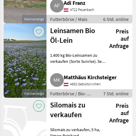
Adi Franz
Mais. Telefonnummer siehe
4722 Peuerbach
Bild. Futterbörse Mais
Futterbörse / Mais
6 Std. online
Kleinanzeige
Leinsamen Bio
Preis
auf
Öl-Lein
Anfrage
1.400 kg Bio-Leinsamen zu
verkaufen (Sorte Sunrise). Sehr
schöne Ware durch die
"günstige Witterung heuer".
Matthäus Kirchsteiger
Aktuell in Bigbags gelagert,
4682 Geboltskirchen
kann bei Bedarf gereinigt un
Futterbörse / Bio-
7 Std. online
Kleinanzeige
Futterbörse
Silomais zu
Preis
auf
verkaufen
Anfrage
Silomais zu verkaufen, 5 ha,
Simon Reinhard