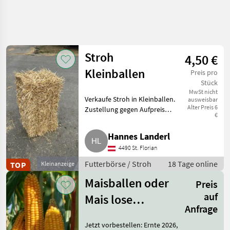
Stroh
4,50 €
Kleinballen
Preis pro
Stück
MwSt nicht
Verkaufe Stroh in Kleinballen.
ausweisbar
Alter Preis 6
Zustellung gegen Aufpreis
€
möglich. 300 Stk. verfügbar. Bei
Komplettabnahme
Hannes Landerl
Preisabstimmung auf Anfrage.
4490 St. Florian
Futterbörse Stroh
Futterbörse / Stroh
18 Tage online
TOP
Kleinanzeige
Maisballen oder
Preis
auf
Mais lose
Anfrage
zugestellt
Jetzt vorbestellen: Ernte 2026,