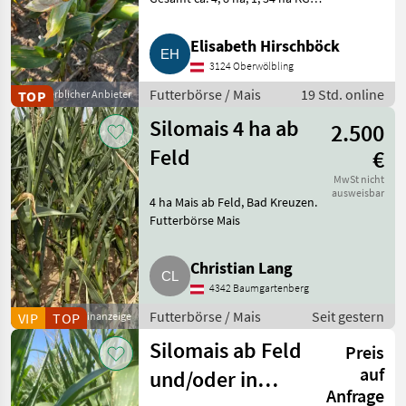
Ambach (Saatbau Augusto), 1,
40 ha KG Ambach (Saatbau
Elisabeth Hirschböck
Augusto), 2, 06 ha KG
3124 Oberwölbling
Schweinern (Pioneer P9610), P
Futterbörse / Mais
19 Std. online
TOP
Gewerblicher Anbieter
Silomais 4 ha ab
2.500
Feld
€
MwSt nicht
ausweisbar
4 ha Mais ab Feld, Bad Kreuzen.
Futterbörse Mais
Christian Lang
4342 Baumgartenberg
Futterbörse / Mais
Seit gestern
VIP
TOP
Kleinanzeige
Silomais ab Feld
Preis
auf
und/oder in
Anfrage