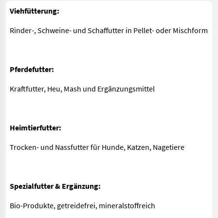
Vieh­fütterung:
Rinder-, Schweine- und Schaf­futter in Pellet- oder Misch­form
Pferde­futter:
Kraft­­futter, Heu, Mash und Ergänzungs­­mittel
Heim­tier­futter:
Trocken- und Nass­futter für Hunde, Katzen, Nagetiere
Spezial­futter & Ergänzung:
Bio-Produkte, getreide­frei, mineralstoff­reich