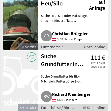
auf
Heu/Silo
Anfrage
Suche Heu, Silo oder Maissilage,
alles mit Biozertifikat.
Futterbörse Silageballen
Christian Brüggler
5531 Eben im Pongau
Futterbörse /
8 Std. online
Kleinanzeige
Silageballen
Suche
111 €
Grundfutter in
MwSt nicht
ausweisbar
Bio-Qualität,
Suche Grundfutter für Bio-
Mais-Klee-
Milchvieh. Futterbörse Bio-
Grassilage, Heu
Futterbörse
Richard Weinberger
5133 Gilgenberg
Futterbörse / Bio-
15 Std. online
Kleinanzeige