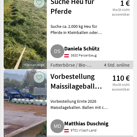
Suche Heu für
1 €
Pferde
MwSt nicht
ausweisbar
Suche ca. 2.000 kg Heu für
Pferde in Kleinballen oder
Großballen. Futterbörse Bio-
Futterbörse
Daniela Schütz
3680 Persenbeug
Futterbörse / Bio-
4 Std. online
Kleinanzeige
Futterbörse
Vorbestellung
110 €
Maissilageballen
MwSt nicht
ausweisbar
2026
Vorbestellung Ernte 2026
Maissilageballen. Ballen mit ca.
1.000 kg. Schaumann
Siliermittel, kann 14 Tage nach
Matthias Duschnig
dem Pressen gefüttert werden.
9701 Villach Land
Werden ca. Ende September