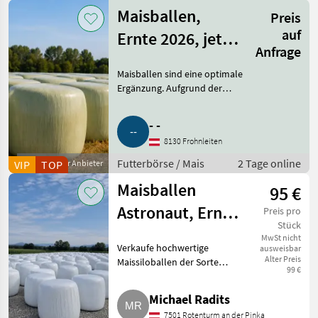
Silageballen
Maisballen,
Preis
auf
Ernte 2026, jetzt
Anfrage
vorbestellen
Maisballen sind eine optimale
Ergänzung. Aufgrund der
anhaltenden Trockenheit bleibt
die Versorgung mit Grundfutter
- -
angespannt. Jetzt anfragen und
8130 Frohnleiten
Maisballen für die
Futterbörse / Mais
2 Tage online
VIP
Gewerblicher Anbieter
TOP
Maisballen
95 €
Astronaut, Ernte
Preis pro
Stück
2026, Top
MwSt nicht
Verkaufe hochwertige
ausweisbar
Qualität, € 100,-
Alter Preis
Maissiloballen der Sorte
99 €
Astronaut. Rundballen mit ca.
1.000 kg, mit Siliermittel
Michael Radits
behandelt, beste Gärqualität,
7501 Rotenturm an der Pinka