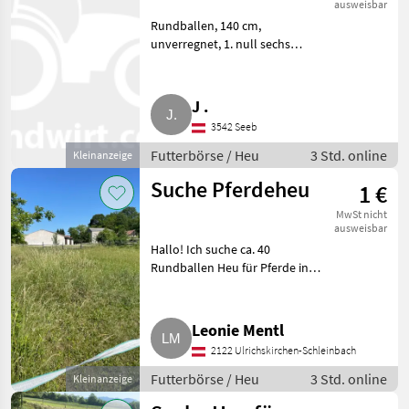
ausweisbar
Rundballen, 140 cm,
unverregnet, 1. null sechs
sieben sieben, sechsvierzeh,
sechssiebzehn, einundneunzig,
Selbstabholung. Futterbörse
J .
Heu
3542 Seeb
Futterbörse / Heu
3 Std. online
Kleinanzeige
Suche Pferdeheu
1 €
MwSt nicht
ausweisbar
Hallo! Ich suche ca. 40
Rundballen Heu für Pferde in
guter Qualität. Eine Lieferung
nach 2.105 Unterrohrbach wäre
wünschenswert. Falls jemand
Leonie Mentl
etwas Passendes anzubie
2122 Ulrichskirchen-Schleinbach
Futterbörse / Heu
3 Std. online
Kleinanzeige