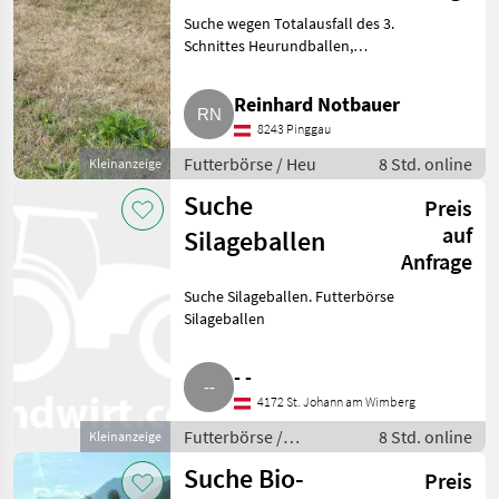
Suche wegen Totalausfall des 3.
Schnittes Heurundballen,
bevorzugt Dm. 150-160 im
Bereich Bezirk
Reinhard Notbauer
Hartberg/Oberwart zur
8243 Pinggau
Selbstabholung. Kann auch
vom Vorjahr sein. 20
Futterbörse / Heu
8 Std. online
Kleinanzeige
Suche
Preis
auf
Silageballen
Anfrage
Suche Silageballen. Futterbörse
Silageballen
- -
4172 St. Johann am Wimberg
Futterbörse /
8 Std. online
Kleinanzeige
Silageballen
Suche Bio-
Preis