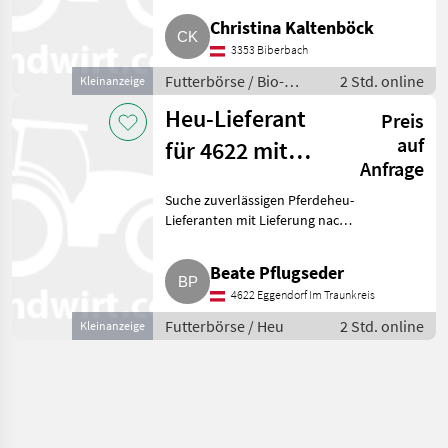
Kontakt bitte per Nachricht
Christina Kaltenböck
oder Telefon. Vielen Dank.
3353 Biberbach
Futterbörse Bio-Futterbörse
Futterbörse / Bio-
2 Std. online
Kleinanzeige
Futterbörse
Heu-Lieferant
Preis
auf
für 4622 mit
Anfrage
Lieferung
Suche zuverlässigen Pferdeheu-
gesucht
Lieferanten mit Lieferung nach
4622. Monatsbedarf ca. 13 t.
Zahlung per Lieferung.
Beate Pflugseder
Monatsbedarf kann eingelagert
4622 Eggendorf Im Traunkreis
werden. Futterbörse He
Futterbörse / Heu
2 Std. online
Kleinanzeige