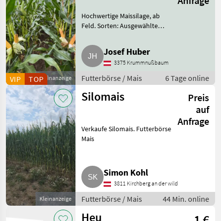
Anfrage
Silage, CCM oder
Hochwertige Maissilage, ab
Grünnutzung
Feld. Sorten: Ausgewählte
Doppelnutzungssorten zur
optimalen Reife (Erntezeit
Josef Huber
August 2026). Qualität:
3375 Krummnußbaum
Exzellente Pflanzenqualität mit
groß
Futterbörse / Mais
6 Tage online
VIP
TOP
Kleinanzeige
Silomais
Preis
auf
Anfrage
Verkaufe Silomais. Futterbörse
Mais
Simon Kohl
3811 Kirchberg an der wild
Futterbörse / Mais
44 Min. online
Kleinanzeige
Heu
1 €