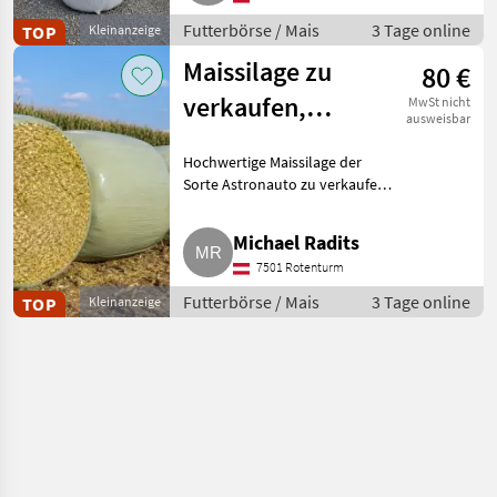
Pressung erfolgt nächste
Woche,
Futterbörse / Mais
3 Tage online
TOP
Kleinanzeige
Maissilage zu
80 €
verkaufen,
MwSt nicht
ausweisbar
Ballen oder ab
Hochwertige Maissilage der
Feld, Zustellung
Sorte Astronauto zu verkaufen,
als Rundballen oder direkt ab
Feld. Maissiloballen, ca. 1.000 kg
Michael Radits
pro Ballen, Siliermittel
7501 Rotenturm
enthalten, Direkt
Futterbörse / Mais
3 Tage online
TOP
Kleinanzeige