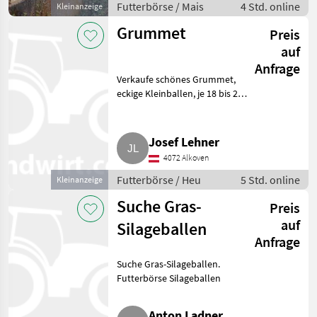
Futterbörse / Mais
4 Std. online
Kleinanzeige
Grummet
Preis
auf
Anfrage
Verkaufe schönes Grummet,
eckige Kleinballen, je 18 bis 20
kg, ca. 200 Ballen, 0, 30 € pro kg.
Selbstabholung. Handy.
Futterbörse Heu
Josef Lehner
4072 Alkoven
Futterbörse / Heu
5 Std. online
Kleinanzeige
Suche Gras-
Preis
auf
Silageballen
Anfrage
Suche Gras-Silageballen.
Futterbörse Silageballen
Anton Ladner