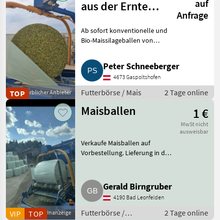
auf
aus der Ernte
Anfrage
2026, BIO und
Ab sofort konventionelle und
konventionell
Bio-Maissilageballen von
Agrarunternehmen
Schneeberger bestellen. Der
Peter Schneeberger
Mais hat eine Top-
4673 Gaspoltshofen
Futterqualität und wird zu
einem optimalen Zeitp
Futterbörse / Mais
2 Tage online
TOP
Gewerblicher Anbieter
Maisballen
1 €
MwSt nicht
ausweisbar
Verkaufe Maisballen auf
Vorbestellung. Lieferung in der
Umgebung möglich. Bei Fragen
einfach melden. Futterbörse
Silageballen
Gerald Birngruber
4190 Bad Leonfelden
Futterbörse /
2 Tage online
VIP
TOP
Kleinanzeige