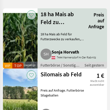
verfeinern
18 ha Mais ab
Preis
Kategorie
Land
Filter
1
auf
Feld zu
Anfrage
verkaufen
1.614
AKTUELLER
Zurücksetzen
Ergebnisse
18 ha Mais ab Feld für
PFAD
anzeigen
Futterzwecke zu verkaufen,
Futtermittel
bzw. für Biogasanlage. Preis auf
Anfrage. Futterbörse Sonstige
Sonja Horvath
KATEGORIE
Futtermittel
WÄHLEN
7444 Mannersdorf An Der Rabnitz
Futterbörse / Sonstige
Seit gestern
VIP
TOP
Kleinanzeige
Futterbörse
1.614
Futtermittel
Silomais ab Feld
1 €
MARKTPLATZ
MwSt nicht
ausweisbar
Marktplatz
Händlerangebote
Kleinanzeigen
Preis auf Anfrage. Futterbörse
Silageballen