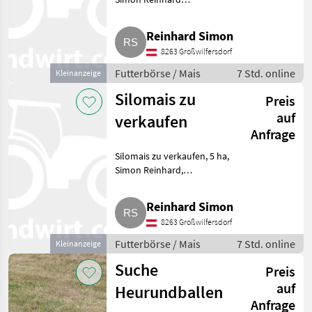
Grosswilfersdorf. Futterbörse
Mais
Reinhard Simon
8263 Großwilfersdorf
Futterbörse / Mais
7 Std. online
Kleinanzeige
Silomais zu
Preis
auf
verkaufen
Anfrage
Silomais zu verkaufen, 5 ha,
Simon Reinhard,
Grosswilfersdorf. Futterbörse
Mais
Reinhard Simon
8263 Großwilfersdorf
Futterbörse / Mais
7 Std. online
Kleinanzeige
Suche
Preis
auf
Heurundballen
Anfrage