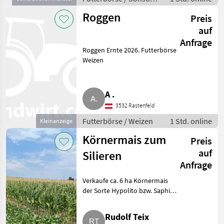
Futtermittel
Roggen
Preis
auf
Anfrage
Roggen Ernte 2026. Futterbörse
Weizen
A .
3532 Rastenfeld
Futterbörse / Weizen
1 Std. online
Kleinanzeige
Körnermais zum
Preis
auf
Silieren
Anfrage
Verkaufe ca. 6 ha Körnermais
der Sorte Hypolito bzw. Saphira
zum Silieren. Die Felder
befinden sich in 3061
Rudolf Teix
Wolfersdorf. Bei Interesse bitte