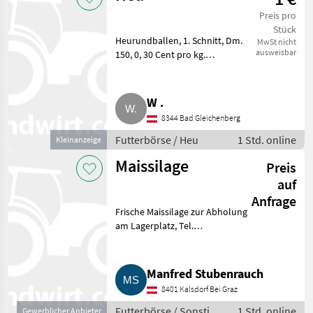
Preis pro
Stück
Heurundballen, 1. Schnitt, Dm.
MwSt nicht
ausweisbar
150, 0, 30 Cent pro kg.
Futterbörse Heu
W .
8344 Bad Gleichenberg
Futterbörse / Heu
1 Std. online
Kleinanzeige
Maissilage
Preis
auf
Anfrage
Frische Maissilage zur Abholung
am Lagerplatz, Tel.
[Telefonnummer entfernt].
Futterbörse Sonstige
Futtermittel
Manfred Stubenrauch
8401 Kalsdorf Bei Graz
Futterbörse / Sonstige
1 Std. online
Gewerblicher Anbieter