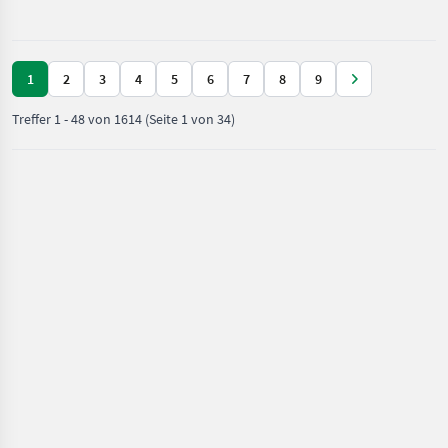
Futterbörse
1
2
3
4
5
6
7
8
9
Treffer
1
-
48
von
1614
(Seite 1 von 34)