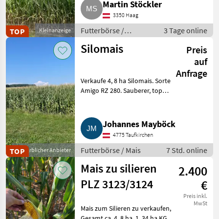
Martin Stöckler
3350 Haag
Futterbörse /
3 Tage online
TOP
Kleinanzeige
Silageballen
Silomais
Preis
auf
Anfrage
Verkaufe 4, 8 ha Silomais. Sorte
Amigo RZ 280. Sauberer, top
Bestand. Preis VHB. Richtet sich
nach Körnermaispreis.
Standort: 4.775
Johannes Mayböck
Taufkirchen/Pram. Einfach
4775 Taufkirchen
melden.
Futterbörse / Mais
7 Std. online
TOP
Gewerblicher Anbieter
Mais zu silieren
2.400
PLZ 3123/3124
€
Preis inkl.
MwSt
Mais zum Silieren zu verkaufen,
Gesamt ca. 4, 8 ha, 1, 34 ha KG