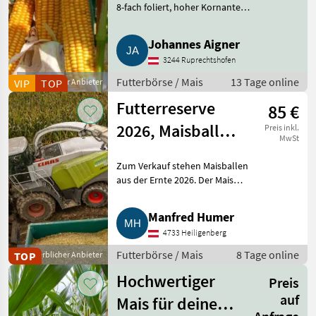
8-fach foliert, hoher Kornanteil
und jedes Korn aufgebrochen,
optimaler Erntezeitpunkt, ideal
Johannes Aigner
für die Sommerfütterung, keine
3244 Ruprechtshofen
Erwärmun
Futterbörse / Mais
13 Tage online
VIP
Gewerblicher Anbieter
TOP
Futterreserve
85 €
2026, Maisballen
Preis inkl.
MwSt
ab Feld
Zum Verkauf stehen Maisballen
aus der Ernte 2026. Der Mais
wurde sauber gehäckselt, stark
verdichtet und 8-fach gewickelt.
Manfred Humer
Preis: € 85, - inkl. MwSt. je Ballen
4733 Heiligenberg
ab Fel
Futterbörse / Mais
8 Tage online
TOP
Gewerblicher Anbieter
Hochwertiger
Preis
auf
Mais für deine