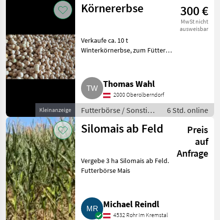
Körnererbse
300 €
MwSt nicht
ausweisbar
Verkaufe ca. 10 t
Winterkörnerbse, zum Füttern,
oder falls es doch mal regnet
als Begrünungspartner zur
Futternutzung. Futterbörse
Thomas Wahl
Sonstige Futtermittel
2000 Oberolberndorf
Futterbörse / Sonstige
6 Std. online
Kleinanzeige
Futtermittel
Silomais ab Feld
Preis
auf
Anfrage
Vergebe 3 ha Silomais ab Feld.
Futterbörse Mais
Michael Reindl
4532 Rohr Im Kremstal