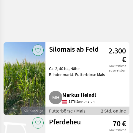
Silomais ab Feld
2.300
€
MwSt nicht
Ca. 2, 40 ha, Nähe
ausweisbar
Blindenmarkt. Futterbörse Mais
Markus Heindl
3376 Sanktmartin
Futterbörse / Mais
2 Std. online
Kleinanzeige
Pferdeheu
70 €
MwSt nicht