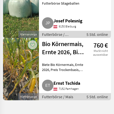
Futterbörse Silageballen
Josef Polesnig
9150 Bleiburg
Futterbörse /
5 Std. online
Kleinanzeige
Silageballen
Bio Körnermais,
760 €
Ernte 2026, Bio
MwSt nicht
ausweisbar
Austria Standard
Biete Bio Körnermais, Ernte
2026, Preis Trockenbasis,
Agrana Sorte. Mais kann auch
ab Feld gekauft werden.
Ernst Tschida
Futterbörse Mais
7152 Pamhagen
Futterbörse / Mais
5 Std. online
Kleinanzeige