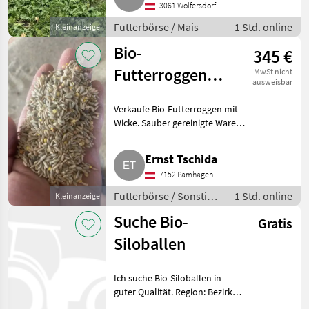
3061 Wolfersdorf
melden. Futterbörse Mais
Futterbörse / Mais
1 Std. online
Kleinanzeige
Bio-
345 €
Futterroggen
MwSt nicht
ausweisbar
mit Wicke
Verkaufe Bio-Futterroggen mit
Wicke. Sauber gereinigte Ware.
25 t vorhanden. Futterbörse
Sonstige Futtermittel
Ernst Tschida
7152 Pamhagen
Futterbörse / Sonstige
1 Std. online
Kleinanzeige
Futtermittel
Suche Bio-
Gratis
Siloballen
Ich suche Bio-Siloballen in
guter Qualität. Region: Bezirk
Amstetten und Umgebung.