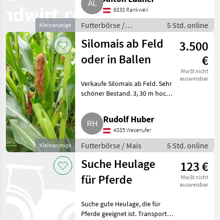
6830 Rankweil
Futterbörse /
5 Std. online
Kleinanzeige
Silageballen
Silomais ab Feld
3.500
oder in Ballen
€
MwSt nicht
ausweisbar
Verkaufe Silomais ab Feld. Sehr
schöner Bestand. 3, 30 m hoch.
Preis bei Besichtigung. 2 ha
reserviert, 2 ha noch
Rudolf Huber
vorhanden, Preis pro ha.
4085 Wesenufer
Futterbörse Mais
Futterbörse / Mais
5 Std. online
Kleinanzeige
Suche Heulage
123 €
für Pferde
MwSt nicht
ausweisbar
Suche gute Heulage, die für
Pferde geeignet ist. Transport