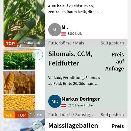
Rundballen
4, 80 ha auf 2 Feldstücken,
zentral im Raum Melk, direkt
neben Bundesstraße, Sorte
Astronauto RZ 450 (Saatbau
M .
Linz). Futterbörse Mais
3390 Melk
Futterbörse / Mais
Seit gestern
TOP
Kleinanzeige
Silomais, CCM,
Preis
auf
Feldfutter
Anfrage
Verkauf, Vermittlung, Silomais
ab Feld, Ernte 26, Silomais-
Ballen, Silomais mit geringem
Kolbenanteil als
Markus Doringer
Grünfutterersatz (günstiger),
5270 Mauerkirchen
CCM, Mais lose, Ballen, Feldf
Futterbörse / Sonstige
Seit gestern
VIP
Gewerblicher Anbieter
TOP
Futtermittel
Maissilageballen
Preis