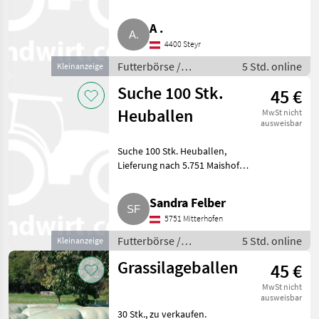
nach Steyr sollte möglich sein.
Futterbörse Silageballen
A .
4400 Steyr
Futterbörse /
5 Std. online
Kleinanzeige
Silageballen
Suche 100 Stk.
45 €
Heuballen
MwSt nicht
ausweisbar
Suche 100 Stk. Heuballen,
Lieferung nach 5.751 Maishofen.
Futterbörse Silageballen
Sandra Felber
5751 Mitterhofen
Futterbörse /
5 Std. online
Kleinanzeige
Silageballen
Grassilageballen
45 €
MwSt nicht
ausweisbar
30 Stk., zu verkaufen.