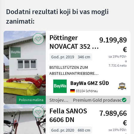
MARKETPLACE
Dodatni rezultati koji bi vas mogli
Ponude
Marketplace
Oglasi
trgovaca
zanimati:
Pöttinger
9.199,89
NOVACAT 352 V
€
#543
God. pr. 2019
346 cm
sa 19% PDV-
a
7.731 € neto
BSTELLSTÜTZEN ZUM
ABSTELLENANTRIEBSDREHZAHL
1000 U/MINAUSLEGER
BayWa GMZ SÜD
BREIT FÜR DIE
KOMBIGELENKWELLE 1 3/8"
83104 Schönau
6-TEILIGHYDRAULISCHE
Strojevi i
Premium Gold prodavac
Polovna mašina
ANFAHRSICHERUNGHYDRAULISCHE
oprema
Fella SANOS
UNTERLENKERWIPP
7.989,66
za travu i
baliranje
6606 DN
€
/
Pöttinger
God. pr. 2020
660 cm
sa 19% PDV-