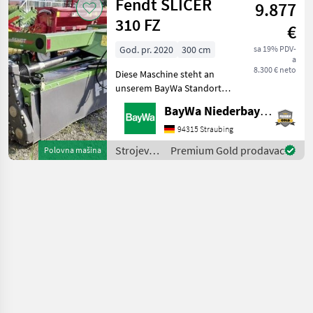
Fendt SLICER
BayWa Standort in DE -
9.877
za travu i
94065 Waldk
baliranje
310 FZ
€
/
Pöttinger
God. pr. 2020
300 cm
sa 19% PDV-
a
8.300 € neto
Diese Maschine steht an
unserem BayWa Standort in
DE - 84307
BayWa Niederbayern
Eggenfelden.Gerne steht
Ihnen Herr Trieflinger Tel.
94315 Straubing
0151/16103625 für Ihre
Strojevi i
Premium Gold prodavac
Polovna mašina
Anfrage zur Verfügung.
oprema
Grede
za travu i
baliranje
/ Fendt