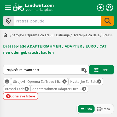
Pretraži ponude
/
Strojevi I Oprema Za Travu I Baliranje
/
Hvataljke Za Bale
/
Bressel 
Bressel-lade ADAPTERRAHMEN / ADAPTER / EURO / CAT
neu oder gebraucht kaufen
Način na koji sortira Landwirt.com
Filteri
x
x
x
Strojevi I Oprema Za Travu I Baliranje
Hvataljke Za Bale
x
x
Bressel Lade
Adapterrahmen Adapter Euro Cat
x
Obriši sve filtere
Lista
Mreža