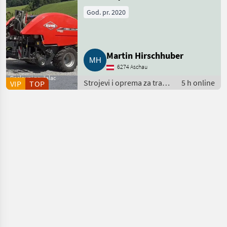
God. pr. 2020
Martin Hirschhuber
6274 Aschau
Poslovni pružalac
Strojevi i oprema za travu
5 h online
VIP
TOP
usluga
i baliranje / Kombinacije
za prešanje i ovijanje bala