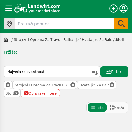
Pretraži ponude
/
Strojevi I Oprema Za Travu I Baliranje
/
Hvataljke Za Bale
/
Stoll
Tržište
Način na koji sortira Landwirt.com
Filteri
x
x
x
Strojevi I Oprema Za Travu I Baliranje
Hvataljke Za Bale
x
x
Stoll
Obriši sve filtere
Lista
Mreža