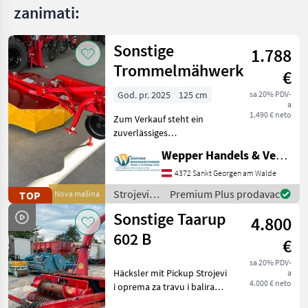
zanimati:
Sonstige
1.788
Trommelmähwerk
€
God. pr. 2025
125 cm
sa 20% PDV-
a
1.490 € neto
Zum Verkauf steht ein
zuverlässiges
Trommelmähwerk der
Wepper Handels & Vermietungs GmbH
Marke Wirax mit einer
kompakten Arbeitsbreite
4372 Sankt Georgen am Walde
von 1, 25 m. Dieses Modell
Strojevi i
Premium Plus prodavac
TOP
Nova mašina
eignet sich hervorragend
oprema
Sonstige Taarup
für Besitze
4.800
za travu i
baliranje /
602 B
€
Sonstige
sa 20% PDV-
Häcksler mit Pickup Strojevi
a
4.000 € neto
i oprema za travu i baliranje
Malčeri za travu