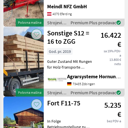
Meindl NFZ GmbH
4070 Eferding
Strojevi i
Premium Plus prodavac
Polovna mašina
oprema
Sonstige S12 =
16.422
za travu i
baliranje /
16 to ZGG
€
Sonstige
God. pr. 2019
sa 19% PDV-
a
13.800 €
Guter Zustand Mit Rungen
neto
für Holz-Transporte
Standort 84... Bei Fragen
Agrarsysteme Hornung GmbH & Co. KG
einfach melden Thomas
0171 80 89 838 Strojevi i
73485 Zöbingen
oprema za travu i baliranje
Strojevi i
Premium Plus prodavac
Polovna mašina
Prikolice za sila
oprema
Fort F11-75
5.235
za travu i
baliranje /
€
Sonstige
In Folge
bez PDV-a
Betriebsumstellung zu