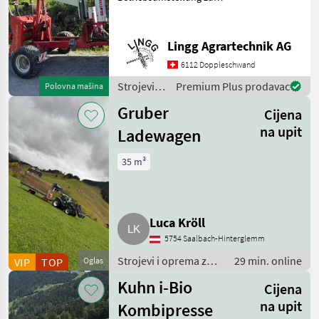
verkaufen:Gepflegter und
gut erhaltener
Rundballenwickler. Ideal
Lingg Agrartechnik AG
fürs steile Gelände, da die
6112 Doppleschwand
Ballen gehalten werden
können. Der Wickle
Strojevi i
Premium Plus prodavac
Polovna mašina
oprema
Gruber
Cijena
za travu i
baliranje /
na upit
Ladewagen
Fort
35 m³
Luca Kröll
5754 Saalbach-Hinterglemm
Strojevi i oprema za
29 min. online
VIP
TOP
Oglas
travu i baliranje /
Kuhn i-Bio
Cijena
Samoutovarne
prikolice
na upit
Kombipresse