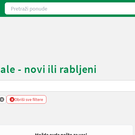
Pretraži ponude
e - novi ili rabljeni
x
x
Obriši sve filtere
Možda ovde nešto za vas!