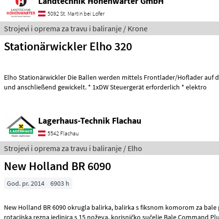
Landtechnik Hohenwarter GmbH
5092 St. Martin bei Lofer
Strojevi i oprema za travu i baliranje / Krone
Stationärwickler Elho 320
Elho Stationärwickler Die Ballen werden mittels Frontlader/Hoflader auf d
und anschließend gewickelt. * 1xDW Steuergerät erforderlich * elektro
Lagerhaus-Technik Flachau
5542 Flachau
Strojevi i oprema za travu i baliranje / Elho
New Holland BR 6090
God. pr. 2014
6903 h
New Holland BR 6090 okrugla balirka, balirka s fiksnom komorom za bale promjera 1, 25 m,
rotacijska rezna jedinica s 15 noževa, korisničko sučelje Bale Command P