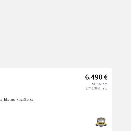
6.490 €
sa PDV-om
5.743,36 € neto
 za