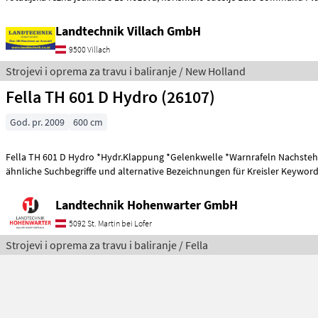
Landtechnik Villach GmbH
9500 Villach
Strojevi i oprema za travu i baliranje / New Holland
Fella TH 601 D Hydro (26107)
God. pr. 2009
600 cm
Fella TH 601 D Hydro *Hydr.Klappung *Gelenkwelle *Warnrafeln Nachstehend finden Sie
ähnliche Suchbegriffe und alternative Bezeichnungen für Kreisler Keywords
Landtechnik Hohenwarter GmbH
5092 St. Martin bei Lofer
Strojevi i oprema za travu i baliranje / Fella