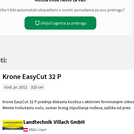
lite li biti automatski obavešteni o novim ponudama za ovu pretragu?
Uključi agenta za pretragu
ti:
Krone EasyCut 32 P
God. pr. 2012
320 cm
Krone EasyCut 32 P prednja diskasta kosilica s aktivnim formiranjem otkosa, klatno kućište
Weiste trokutastu vuču, sustav brzog otpuštanja noževa, zaštita od preo
Landtechnik Villach GmbH
9500 Villach