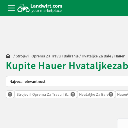
/
Strojevi I Oprema Za Travu I Baliranje
/
Hvataljke Za Bale
/
Hauer
Kupite Hauer Hvataljkezabal
Način na koji sortira Landwirt.com
x
x
x
Strojevi I Oprema Za Travu I Baliranje
Hvataljke Za Bale
Hauer