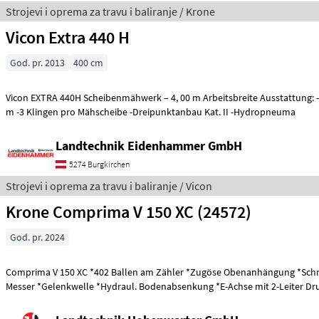
Strojevi i oprema za travu i baliranje / Krone
Vicon Extra 440 H
God. pr. 2013
400 cm
Vicon EXTRA 440H Scheibenmähwerk – 4, 00 m Arbeitsbreite Ausstattung: -Arbeitsbreite: 4, 00
m -3 Klingen pro Mähscheibe -Dreipunktanbau Kat. II -Hydropneuma
Landtechnik Eidenhammer GmbH
5274 Burgkirchen
Strojevi i oprema za travu i baliranje / Vicon
Krone Comprima V 150 XC (24572)
God. pr. 2024
Comprima V 150 XC *402 Ballen am Zähler *Zugöse Obenanhängung *Schneidwerk mit 17
Messer *Gelenkwelle *Hydraul. Bodenabsenkung *E-Achse mit 2-Leiter