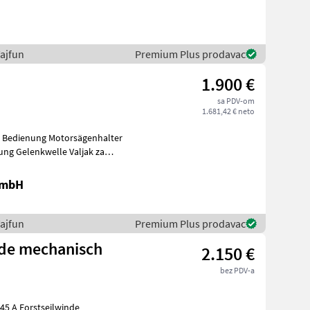
ajfun
Premium Plus prodavac
1.900 €
sa PDV-om
1.681,42 € neto
ch Bedienung Motorsägenhalter
jak za
GmbH
ajfun
Premium Plus prodavac
nde mechanisch
2.150 €
bez PDV-a