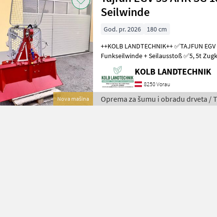
Seilwinde
God. pr. 2026
180 cm
++KOLB LANDTECHNIK++ ✅TAJFUN EGV 55 AHK SG 1800
Funkseilwinde + Seilausstoß ✅5, 5t Zugkraft ✅180cm Schildbreite -
auch mit 150cm verfügbar ✅hydraulisch
KOLB LANDTECHNIK
8250 Vorau
Oprema za šumu i obradu drveta / T
Nova mašina