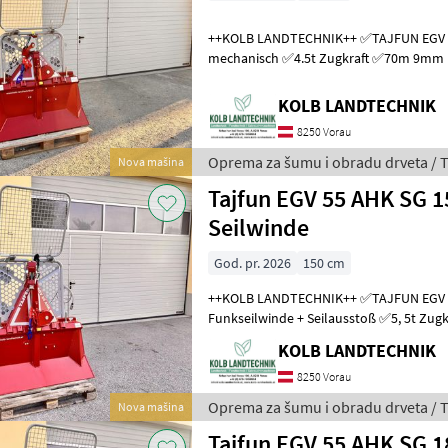
++KOLB LANDTECHNIK++ ✅TAJFUN EGV 45 A Forstseilwinde
mechanisch ✅4.5t Zugkraft ✅70m 9mm Forstseil hochverdichtet ✅2x
Seilgleiter ✅Seilendstück ✅Gelenkwel
KOLB LANDTECHNIK
8250 Vorau
Oprema za šumu i obradu drveta / T
Nova mašina
Tajfun EGV 55 AHK SG 
Seilwinde
God. pr. 2026
150 cm
++KOLB LANDTECHNIK++ ✅TAJFUN EGV 55 AHK SG 1500
Funkseilwinde + Seilausstoß ✅5, 5t Zugkraft ✅150cm Schildbreite -
auch mit 180cm verfügbar ✅hydraulisch
KOLB LANDTECHNIK
8250 Vorau
Oprema za šumu i obradu drveta / T
Nova mašina
Tajfun EGV 55 AHK SG 