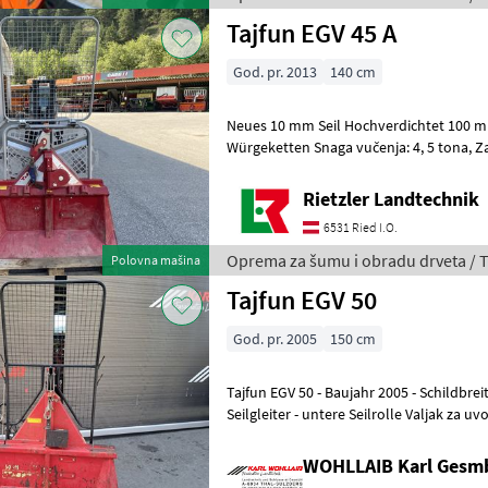
Tajfun EGV 45 A
God. pr. 2013
140 cm
Neues 10 mm Seil Hochverdichtet 100 m Länge + Gelenkwelle 2 Stk
Würgeketten Snaga vučenja: 4, 5 tona, Z
šumu i obradu drveta Vitla za šuma
Rietzler Landtechnik
6531 Ried I.O.
Oprema za šumu i obradu drveta / T
Polovna mašina
Tajfun EGV 50
God. pr. 2005
150 cm
Tajfun EGV 50 - Baujahr 2005 - Schildbreite 150cm - 10mm Seil - 2x
Seilgleiter - untere Seilrolle Valjak za uvođenje užeta: Bočna rola
gornja, Snaga vučen
WOHLLAIB Karl Gesm