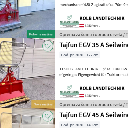
mechanisch ✅4.5t Zugkraft ✅ca. 70m 9mm Forstseil hochverdichtet
✅2x Seilgleiter ✅Seilendstück ✅Gelenk
KOLB LANDTECHNIK
8250 Vorau
Oprema za šumu i obradu drveta / T
Polovna mašina
Tajfun EGV 35 A Seilwi
God. pr. 2026
122 cm
++KOLB LANDTECHNIK++ ✅TAJFUN EGV 35 A Forstseilwinde
✅geringes Eigengewicht für Traktoren ab 15 PS ✅3.5t
✅mechanische Betätigung ✅122
KOLB LANDTECHNIK
8250 Vorau
Oprema za šumu i obradu drveta / T
Nova mašina
Tajfun EGV 45 A Seilwi
God. pr. 2026
140 cm