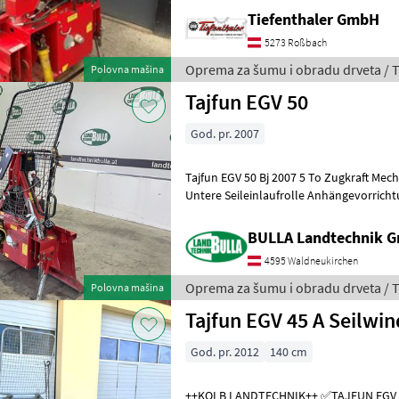
Tiefenthaler GmbH
5273 Roßbach
Oprema za šumu i obradu drveta / T
Polovna mašina
Tajfun EGV 50
God. pr. 2007
Tajfun EGV 50 Bj 2007 5 To Zugkraft Me
Untere Seileinlaufrolle Anhängevorrichtung Gelenkwelle Val
uvođenje užeta: Donja b
BULLA Landtechnik 
4595 Waldneukirchen
Oprema za šumu i obradu drveta / T
Polovna mašina
Tajfun EGV 45 A Seilwi
God. pr. 2012
140 cm
++KOLB LANDTECHNIK++ ✅TAJFUN EGV 45 A Forstseilwinde