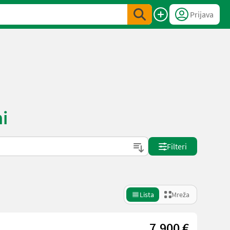
Prijava
ni
Filteri
Lista
Mreža
7.900 €