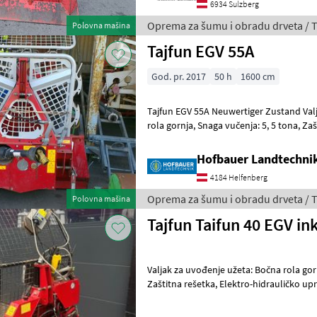
6934 Sulzberg
Oprema za šumu i obradu drveta / T
Polovna mašina
Tajfun EGV 55A
God. pr. 2017
50 h
1600 cm
Tajfun EGV 55A Neuwertiger Zustand Val
rola gornja, Snaga vučenja: 5, 5 tona, Z
šumu i obradu drveta Vitla za šumar
Hofbauer Landtechn
4184 Helfenberg
Oprema za šumu i obradu drveta / T
Polovna mašina
Tajfun Taifun 40 EGV in
Valjak za uvođenje užeta: Bočna rola gor
Zaštitna rešetka, Elektro-hidrauličko upravlj
za šumu i obradu drveta Vitla z