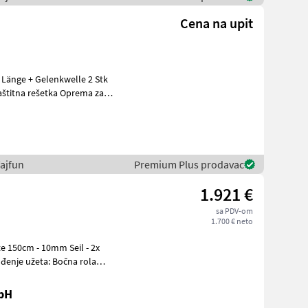
Cena na upit
aštitna rešetka Oprema za
ajfun
Premium Plus prodavac
1.921 €
sa PDV-om
1.700 € neto
bH