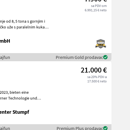
sa PDV-om
6.991,15 € neto
 GmbH
ajfun
Premium Gold prodavac
21.000 €
sa 20% PDV-a
17.500 € neto
rner Technologie und
tunden präsen
enter Stumpf
ajfun
Premium Plus prodavac