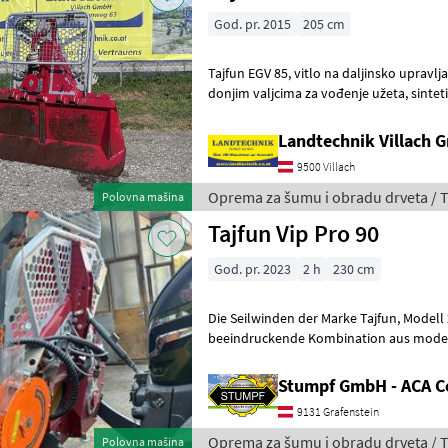
God. pr. 2015
205 cm
Tajfun EGV 85, vitlo na daljinsko upravljanje od 8, 5 tona s gornjim i
donjim valjcima za vođenje užeta, sintetičko uže s paralelnim kukama,
vodilica užeta, vučna kuk
Landtechnik Villach
9500 Villach
Oprema za šumu i obradu drveta / T
Polovna mašina
Tajfun Vip Pro 90
God. pr. 2023
2 h
230 cm
Die Seilwinden der Marke Tajfun, Modell 2023, bieten eine
beeindruckende Kombination aus mode
robuster Bauweise. Mit nur 2 Betriebss
Stumpf GmbH - ACA C
9131 Grafenstein
Oprema za šumu i obradu drveta / T
Polovna mašina