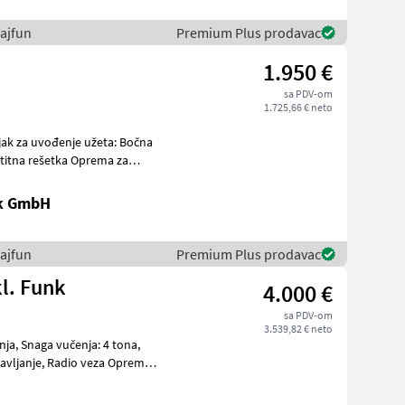
ajfun
Premium Plus prodavac
1.950 €
sa PDV-om
1.725,66 € neto
jak za uvođenje užeta: Bočna
aštitna rešetka Oprema za
ik GmbH
ajfun
Premium Plus prodavac
kl. Funk
4.000 €
sa PDV-om
3.539,82 € neto
nja, Snaga vučenja: 4 tona,
anje, Radio veza Oprema