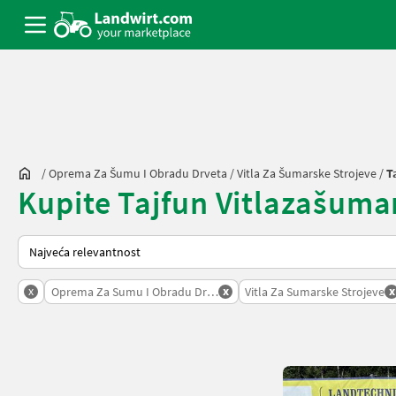
/
Oprema Za Šumu I Obradu Drveta
/
Vitla Za Šumarske Strojeve
/
T
Kupite Tajfun Vitlazašumars
Način na koji sortira Landwirt.com
x
x
x
Oprema Za Sumu I Obradu Drveta
Vitla Za Sumarske Strojeve