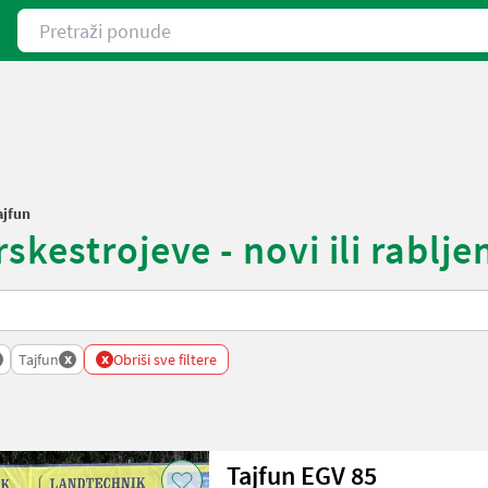
Pretraži ponude
ajfun
kestrojeve - novi ili rablje
x
x
Tajfun
Obriši sve filtere
Tajfun EGV 85