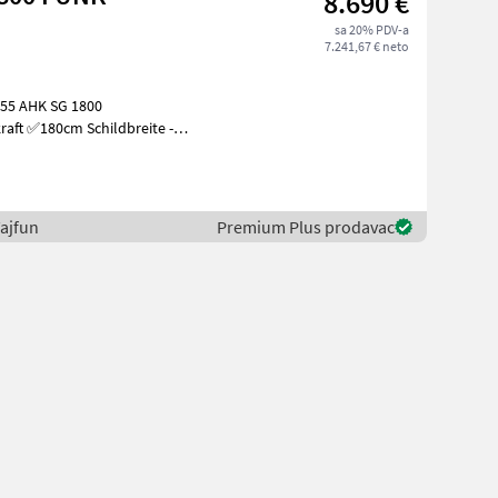
8.690 €
sa 20% PDV-a
7.241,67 € neto
er Sei
ajfun
Premium Plus prodavac