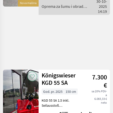
30-10-
Nova mašina
Oprema za šumu i obradu
2025
drveta / Königswieser
14:19
Königswieser
7.300
KGD 55 SA
€
God. pr. 2025
150 cm
sa 20% PDV-
a
6.083,33 €
KGD 55 SA 1.5 inkl.
neto
Seilausstoß
Anhängerkupplung USEL-