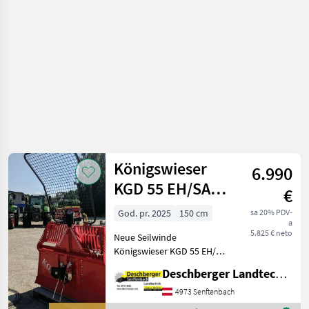
drveta /
Königswieser
Königswieser
6.990
KGD 55 EH/SA
€
1.5
God. pr. 2025
150 cm
sa 20% PDV-
a
5.825 € neto
Neue Seilwinde
Königswieser KGD 55 EH/SA
1.5 - 5, 5 to Zugleistung -
Deschberger Landtechnik GmbH
Seilausstoß und
Einlaufbremse - Funkanlage
4973 Senftenbach
KGF 101 - 70m