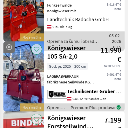
a
5.916,67 €
Funkseilwinde
neto
Königswieser mit
Funkanlage Holzleitner und
Landtechnik Radocha GmbH
Seilausstoß. Austattung: +
9150 Bleiburg
Funk + Handbedienung +
Motorsägenhalterung +
05-02-
Nova mašina
Seilausstoß verstellba
Oprema za šumu i obradu
2026
Königswieser
drveta / Königswieser
10:15
11.990
105 SA-2,0
€
God. pr. 2025
200 cm
sa 20% PDV-
a
9.991,67 €
LAGERABVERKAUF!
neto
fabriksneue Seilwinde KGD
105 SA 2.0 - MIT TERRA
Technikcenter Gruber GmbH
FUNK elektrohydr.
Proportionalsteuerung *
9300 St. Veit an der Glan
neues Modell mit SBS * 1
Oprema
Premium Plus prodavac
Nova mašina
Stück auf Lager und sofort
za šumu i
Königswieser
abh
7.199
obradu
drveta /
Forstseilwinde