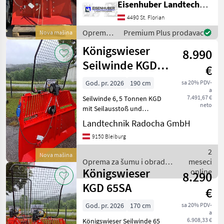
Eisenhuber Landtechnik GmbH
mit Terra Funk!
Ausstattung: - Terra Funk -
4490 St. Florian
Schildbreite 150cm -
Oprema
Premium Plus prodavac
Nova mašina
Stahlseil 70
za šumu i
Königswieser
8.990
obradu
drveta /
Seilwinde KGD
€
Königswieser
6,5 SA
God. pr. 2026
190 cm
sa 20% PDV-
a
7.491,67 €
Seilwinde 6, 5 Tonnen KGD
neto
mit Seilausstoß und
Funkanlage mit E-
Landtechnik Radocha GmbH
Handbedienung,
9150 Bleiburg
Endschalter, Seilausstoß
verstellbar, Schildbreite 1,
2
Nova mašina
9m, Inkl.Gelenkwelle,
Oprema za šumu i obradu
meseci
Würgeketten,
Königswieser
drveta / Königswieser
online
8.290
KGD 65SA
€
God. pr. 2026
170 cm
sa 20% PDV-
a
6.908,33 €
Königswieser Seilwinde 65