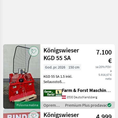
Königswieser
7.100
KGD 55 SA
€
God. pr. 2026
150 cm
sa 20% PDV-
a
5.916,67 €
KGD 55 SA 1.5 inkl.
neto
Seilausstoß
Anhängerkupplung
Farm & Forst Maschinenhandel GmbH. u. CoKG
Handsteuerung
Motorsägenhalterung und
8530 Deutschlandsberg
Sappihalterung Seil 10mm
Oprema
Premium Plus prodavac
Polovna mašina
Durchmesser 70m
za šumu i
Königswieser
Seilendstück Rückhängel 8-
4.999
obradu