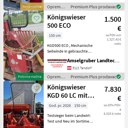
unterer Seileinlauf *
Oprema
Premium Plus prodavac
Nova mašina
Anhangkupplung * Seil
za šumu i
Königswieser
1.500
obradu
drveta /
500 ECO
€
Königswieser
150 cm
sa PDV-om
1.327,43 €
neto
KGD500 ECO , Mechanische
Seilwinde in gebrauchtem
Zustand. Das Gerät ist
Amselgruber Landtechnik GmbH
funktionstüchtig, weist
jedoch alters- und
5121 Tarsdorf
nutzungsbedingte
Oprema
Premium Plus prodavac
Polovna mašina
Gebrauchsspuren
za šumu i
Königswieser
auf.Robuste und b
7.830
obradu
drveta /
KGD 60 LC mit
€
Königswieser
Terra Funk
God. pr. 2026
150 cm
sa 20% PDV-
a
6.525 € neto
Testsieger beim Landwirt-
Test und Neu im Sortiment
bei Eisenhuber Landtechnik