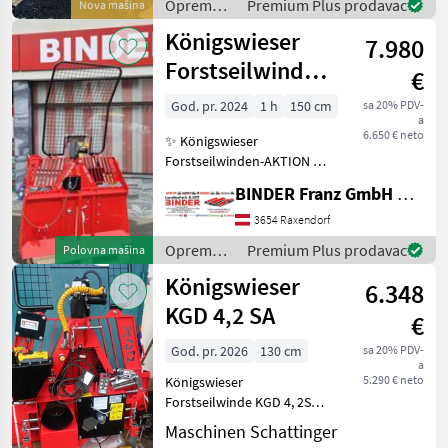
Oprema
Premium Plus prodavac
Nova mašina
hochverdichtetes 10mm
za šumu i
Königswieser
Seil - 2 Wür
7.980
obradu
drveta /
Forstseilwinde
€
Königswieser
KGD 60 LC
God. pr. 2024
1 h
150 cm
sa 20% PDV-
a
6.650 € neto
✨ Königswieser
Forstseilwinden-AKTION ✔️
Modell : KGD 60 LC ✔️ in
BINDER Franz GmbH & CoKG
serienmäßiger Ausführung
✔️ 6, 0to Zugleistung, ✔️
3654 Raxendorf
SONDERAKTIONSPREISE für
Oprema
Premium Plus prodavac
Polovna mašina
Lagermaschinen !!
za šumu i
Königswieser
6.348
obradu
drveta /
KGD 4,2 SA
€
Königswieser
God. pr. 2026
130 cm
sa 20% PDV-
a
5.290 € neto
Königswieser
Forstseilwinde KGD 4, 2SA
mit Seilausstoß und
Maschinen Schattinger
Funkfernbedienung mit