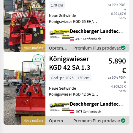
1.7
170 cm
sa 20% PDV-
a
6.991,67 €
Neue Seilwinde
neto
Königswieser KGD 65 EH/SA
1.7 - Aktionsmodell 2023 -
Deschberger Landtechnik GmbH
Sofort Verfügbar - 6, 5 to
Zugleistung - Seilausstoß
4973 Senftenbach
und Einlaufbremse -
Oprema
Premium Plus prodavac
Nova mašina
Funkanlage KGF 103-
za šumu i
Königswieser
5.890
obradu
drveta /
KGD 42 SA 1.3
€
Königswieser
God. pr. 2025
130 cm
sa 20% PDV-
a
4.908,33 €
Neue Seilwinde
neto
Königswieser KGD 42 SA 1.3
- 4, 25 to Zugleistung -
Deschberger Landtechnik GmbH
Seilausstoß und
Einlaufbremse - Funkanlage
4973 Senftenbach
- 60m hochverdichtetes 8,
Oprema
Premium Plus prodavac
Nova mašina
5mm Seil - 2 Würgeketten
za šumu i
obradu