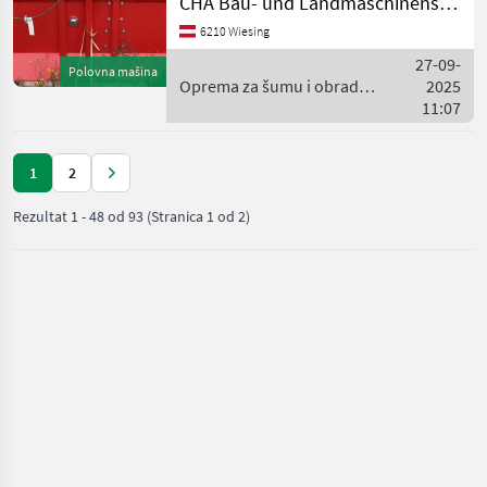
CHA Bau- und Landmaschinenservice
und Oberlenkerkugeln
6210 Wiesing
Motorsägenhalterung
Sappelhalterung Untererer
27-09-
Polovna mašina
Seil
Oprema za šumu i obradu
2025
drveta / Königswieser
11:07
1
2
Rezultat
1
-
48
od
93
(Stranica 1 od 2)