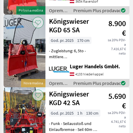
mit 4, 5to Zugleistung ✔️
3654 Raxendorf
Rückeschildbreite 1350mm
Oprema
Premium Plus prodavac
Polovna mašina
✔️ mit li+re je 2
za šumu i
Königswieser
8.900
obradu
drveta /
KGD 65 SA
€
Königswieser
God. pr. 2025
170 cm
sa 20% PDV-
a
7.416,67 €
- Zugleistung: 6, 5to -
neto
mittlere
Seilgeschwindigkeit: 0, 6m/s
Luger Handels GmbH.
- automatischer
Seilausstoßer - Gewicht
4133 Niederkappel
ohne Seil: 460kg -
Oprema
Premium Plus prodavac
Nova mašina
Schildbreite: 1, 7m -
za šumu i
Königswieser
Endabschalter - Hoc
5.690
obradu
drveta /
KGD 42 SA
€
Königswieser
God. pr. 2025
1 h
130 cm
sa 20% PDV-
a
4.741,67 €
- Funk - Seilausstoß und
neto
Einlaufbremse - Seil 60m 8,