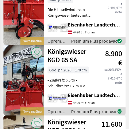
IZABERITE
a
KATEGORIJU
2.491,67 €
Die Hilfsseilwinde von
neto
Königswieser bietet mit
Königswieser
600 kg Zugkraft und 250 m
Eisenhuber Landtechnik GmbH
Kunststoffseil eine
Holzknecht
optimale Unterstützung bei
4490 St. Florian
der Holzbringung oder bei
Oprema
Premium Plus prodavac
Nova mašina
Uniforest
Seilarbeiten im Gel
za šumu i
Königswieser
8.900
obradu
Tajfun
drveta /
KGD 65 SA
€
Königswieser
Krpan
God. pr. 2026
170 cm
sa 20% PDV-
a
7.416,67 €
- Zugkraft: 6.5 to -
Tiger
neto
Schildbreite: 1.7 m Die
elektrohydraulische
Prikaži
Eisenhuber Landtechnik GmbH
Seilwinde von Königswieser
sve
mit kompakten,
4490 St. Florian
(33)
verstellbaren
Oprema
Premium Plus prodavac
Nova mašina
Dreipunktanbau,
MODEL
za šumu i
Königswieser
hydraulischer Eigenve
11.600
obradu
drveta /