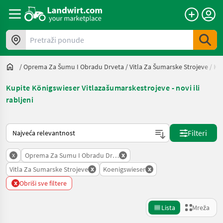
Pretraži ponude
/
Oprema Za Šumu I Obradu Drveta
/
Vitla Za Šumarske Strojeve
/
Ko
Kupite Königswieser Vitlazašumarskestrojeve - novi ili
rabljeni
Način na koji sortira Landwirt.com
Filteri
x
x
Oprema Za Sumu I Obradu Drveta
x
x
Vitla Za Sumarske Strojeve
Koenigswieser
x
Obriši sve filtere
Lista
Mreža