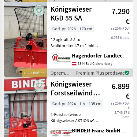
1 Seilendstück
za šumu i
Königswieser
7.290
obradu
drveta /
KGD 55 SA
€
Königswieser
God. pr. 2026
170 cm
sa 20% PDV-
a
6.075 € neto
* Zugkraft: 5.5 to
Schildbreite: 1.7 m * Inkl.
unterer Seileinlauf,
Hagendorfer Landtechnik
Anhängekupplung,
Seilausstoß, *
8344 Bad Gleichenberg
Motorsägenhalterung und
Oprema
Premium Plus prodavac
Nova mašina
Handbediengerät * Seil
za šumu i
Königswieser
Ø10mm 70m HV 1
6.899
obradu
drveta /
Forstseilwinde
€
Königswieser
KGD 45 SA mit
God. pr. 2024
1 h
135 cm
sa 20% PDV-
a
Funk+Seilausstoß
5.749,17 €
✨Forstseilwinde
neto
Königswieser AKTION ✔️
KGD 45 SA AKTIONSPAKET -
BINDER Franz GmbH & CoKG
✔️ Dreipunktforstseilwinde