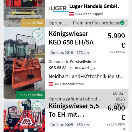
5mm hochverdichtet - 2
Luger Handels GmbH.
Würgeketten 7 x 2000 "rot"
- 2 Seilgleiter - 1
4133 Niederkappel
Seilendstück - Gelenkwelle
Oprema
Premium Plus prodavac
Nova mašina
-
za šumu i
Königswieser
5.999
obradu
drveta /
KGD 650 EH/SA
€
Königswieser
God. pr. 2019
170 cm
bez PDV-a
Gebrauchte Forstseilwinde
KGD 65 SA fast neuwertig
Schildbreite 170 cm. Ca 80m
Neidhart Land+Kfztechnik-Meisterbetrieb
Seil 11mm hvd.
3071 Böheimkirchen
Gelenkwelle. 2 Seilgleiter
+Seilendstück, Untere
16-02-
Polovna mašina
Seileinlauf, Anhängvor
Oprema za šumu i obradu
2026
Königswieser 5,5
drveta / Königswieser
08:31
6.900
To EH mit
€
Seilausstoß
God. pr. 2025
150 cm
sa 20% PDV-
a