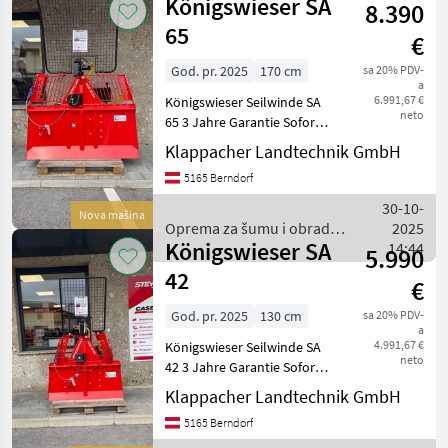
Königswieser SA
8.390
obradu
drveta /
65
€
Königswieser
God. pr. 2025
170 cm
sa 20% PDV-
a
6.991,67 €
Königswieser Seilwinde SA
neto
65 3 Jahre Garantie Sofort
verfügbar!!! Ausstattung
Klappacher Landtechnik GmbH
Terra Funk 2 Würgeketten
5165 Berndorf
7×2000 (blau) 80m Stahlseil
(Ø 11mm, hochverdichte
30-10-
Nova mašina
Oprema za šumu i obradu
2025
Königswieser SA
drveta / Königswieser
14:44
5.990
42
€
God. pr. 2025
130 cm
sa 20% PDV-
a
4.991,67 €
Königswieser Seilwinde SA
neto
42 3 Jahre Garantie Sofort
verfügbar!!! Ausstattung
Klappacher Landtechnik GmbH
Funkanlage KGF 101-HLT: 2
5165 Berndorf
Würgeketten 7×2000 (rot)
60m Stahlseil (Ø8, 5mm,