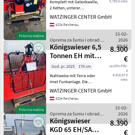
5.750 € neto
Komplett mit Gelenkwelle,
2 Ketten, unterer
Seileinlauf, 70 Meter 10er
WATZINGER-CENTER GmbH
Seil Die Seilwinden der
4204 Reichenau
Marke Königswieser, Modell
, sind hochwertige und
15-02-
Polovna mašina
zuverlässige Geräte,
Oprema za šumu i obradu
2026
Königswieser 6,5
drveta / Königswieser
09:42
8.300
Tonnen EH mit
€
Seilausstoß
God. pr. 2025
170 cm
sa 20% PDV-
a
6.916,67 €
Wahlweise mit Terra oder
neto
Imet Funkanlage. Die
Seilwinden der Marke
WATZINGER-CENTER GmbH
Königswieser, Modell
4204 Reichenau
[Modellname], sind
bekannt für ihre
15-02-
Polovna mašina
Zuverlässigkeit und
Oprema za šumu i obradu
2026
Leistungsfähigkeit i
Königswieser
drveta / Königswieser
09:31
8.390
KGD 65 EH/SA
€