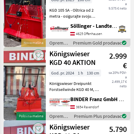
a
9.575 € neto
KGD 105 SA - Oštrica od 2
metra - osigurajte svoju
sada po posebnoj cijeni! -
Söllinger - Landtechnik GmbH
Pojačalo užeta - Kuka za
prikolicu - Donji valjak za
4625 Offenhausen
vođenje užeta - Ručna
Oprema
Premium Gold prodavac
Nova mašina
upravljačka
za šumu i
Königswieser
2.999
obradu
drveta /
KGD 40 AKTION
€
Königswieser
God. pr. 2024
1 h
130 cm
sa 20% PDV-
a
2.499,17 €
Königswieser Dreipunkt
neto
Forstseilwinde KGD 40 M, 4,
0to Zugleistung,
BINDER Franz GmbH & CoKG
mechanische Bedienung
mit Totmannschaltung,
3654 Raxendorf
Schutzgitter,
Oprema
Premium Plus prodavac
Polovna mašina
Rückeschildbreite 1.300mm
za šumu i
Königswieser
mit 4 St. fix
5.790
obradu