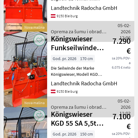
Forstseil HVD 8, 5mmx60m,
Landtechnik Radocha GmbH
Seilendstück, 2stk
9150 Bleiburg
Würgeketten, komplett mit
Unterlenkerkugeln Kat 1
05-02-
Nova mašina
und 2 Anbau möglich
Oprema za šumu i obradu
2026
Königswieser
drveta / Königswieser
12:06
7.290
Funkseilwinde
€
1,7m
God. pr. 2026
170 cm
sa 20% PDV-
a
Schildbreite, En
6.075 € neto
Die Seilwinde der Marke
Königswieser, Modell KGD 5,
5 SA , ist eine erstklassige
Landtechnik Radocha GmbH
Wahl für den Forstbetrieb
9150 Bleiburg
und bietet eine Vielzahl an
herausragenden
05-02-
Nova mašina
Eigenschaften un
Oprema za šumu i obradu
2026
Königswieser
drveta / Königswieser
11:02
7.100
KGD 55 SA 5,5to
€
Funk
God. pr. 2026
150 cm
sa 20% PDV-