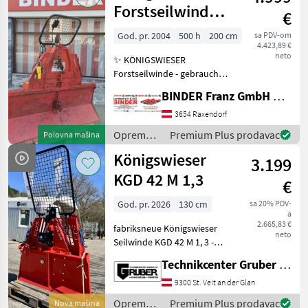
12mm
drveta /
Forstseilwinde
€
Königswieser
KMB EU62V
God. pr. 2004
500 h
200 cm
sa PDV-om
4.423,89 €
neto
✨ KÖNIGSWIESER
Forstseilwinde - gebraucht
✔️ Modell : KMB EU 62 V mit
BINDER Franz GmbH & CoKG
Funk ✔️ in serienmäßiger
Ausführung ✔️ TOP-
3654 Raxendorf
Zustand - wenig gebraucht!
Oprema
Premium Plus prodavac
Polovna mašina
✔️ mit Dreipunkt-Anba
za šumu i
Königswieser
3.199
obradu
drveta /
KGD 42 M 1,3
€
Königswieser
God. pr. 2026
130 cm
sa 20% PDV-
a
2.665,83 €
fabriksneue Königswieser
neto
Seilwinde KGD 42 M 1, 3 -
AUF LAGER * 2026 * 130 cm
Technikcenter Gruber GmbH
* 60 m Seil - 8, 5 mm
hochverdichtet *
9300 St. Veit an der Glan
Duplexkette * 2 Seilgleiter *
Oprema
Premium Plus prodavac
Nova mašina