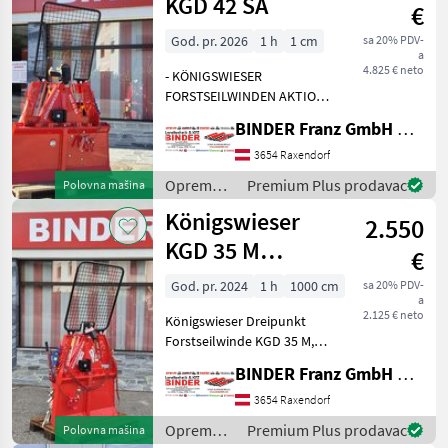
drveta /
KGD 42 SA
€
Königswieser
God. pr. 2026
1 h
1 cm
sa 20% PDV-
a
4.825 € neto
- KÖNIGSWIESER
FORSTSEILWINDEN AKTION
- Königswieser
BINDER Franz GmbH & CoKG
Forstseilwinde KGD 42 SA,
Zugleistung 4, 25to,
3654 Raxendorf
Schildbreite 1, 30m,
Oprema
Premium Plus prodavac
Polovna mašina
Eigengewicht 305kg,
za šumu i
Königswieser
Mittlere Seilgeschwind
2.550
obradu
drveta /
KGD 35 M
€
Königswieser
Forstseilwinde
God. pr. 2024
1 h
1000 cm
sa 20% PDV-
a
mit
2.125 € neto
Königswieser Dreipunkt
Totmannschaltung
Forstseilwinde KGD 35 M,
mechanische Bedienung
BINDER Franz GmbH & CoKG
mit Totmannschaltung,
Schutzgitter,
3654 Raxendorf
Rückeschildbreite 1.000mm
Oprema
Premium Plus prodavac
Polovna mašina
mit 8 St. fix mit dem Schild