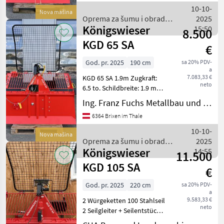
Motorsägenhalterung und
10-10-
Nova mašina
Handbediengerät -Seil
Oprema za šumu i obradu
2025
Ø10mm
Königswieser
drveta / Königswieser
15:50
8.500
KGD 65 SA
€
God. pr. 2025
190 cm
sa 20% PDV-
a
7.083,33 €
KGD 65 SA 1.9m Zugkraft:
neto
6.5 to. Schildbreite: 1.9 m
Inkl. unterer Seileinlauf,
Ing. Franz Fuchs Metallbau und Landtechnik GmbH & CoKG
Anhangkupplung,
6364 Brixen im Thale
Seilausstoß,
Motorsägenhalterung und
10-10-
Nova mašina
Handbediengerät Seil
Oprema za šumu i obradu
2025
Ø11mm
Königswieser
drveta / Königswieser
14:55
11.500
KGD 105 SA
€
God. pr. 2025
220 cm
sa 20% PDV-
a
9.583,33 €
2 Würgeketten 100 Stahlseil
neto
2 Seilgleiter + Seilentstück
Gelenkwelle Unterlenker