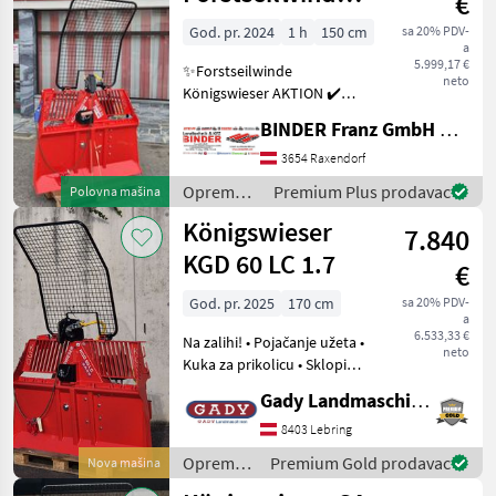
€
Königswieser
KGD 55 SA
God. pr. 2024
1 h
150 cm
sa 20% PDV-
a
5.999,17 €
✨Forstseilwinde
neto
Königswieser AKTION ✔️
KGD 55 SA AKTIONSPAKET -
BINDER Franz GmbH & CoKG
✔️ Dreipunktforstseilwinde
mit 5, 5to Zugleistung ✔️
3654 Raxendorf
Rückeschildbreite 1500mm
Oprema
Premium Plus prodavac
Polovna mašina
✔️ mit li+re je 4 St
za šumu i
Königswieser
7.840
obradu
drveta /
KGD 60 LC 1.7
€
Königswieser
God. pr. 2025
170 cm
sa 20% PDV-
a
6.533,33 €
Na zalihi! • Pojačanje užeta •
neto
Kuka za prikolicu • Sklopivi
USEL • Ručna upravljačka
Gady Landmaschinen GmbH
ploča • Držač za motornu
pilu/sop • Uže visoke
8403 Lebring
gustoće (GW) 70 m / 10 mm
Oprema
Premium Gold prodavac
Nova mašina
• Vodi
za šumu i