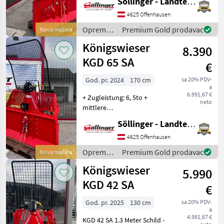
Söllinger - Landtechnik GmbH
klappbar Handsteuertafel
Motorsägenhalterung und
4625 Offenhausen
Sappihalterung
Oprema
Premium Gold prodavac
Nova mašina
Endabschalter komplett
za šumu i
Königswieser
Seil 10mm Durchme
8.390
obradu
drveta /
KGD 65 SA
€
Königswieser
God. pr. 2024
170 cm
sa 20% PDV-
a
6.991,67 €
+ Zugleistung: 6, 5to +
neto
mittlere
Seilgeschwindigkeit: 0, 6m/s
Söllinger - Landtechnik GmbH
+ automatischer
Seilausstoßer + Gewicht
4625 Offenhausen
ohne Seil: 460kg +
Oprema
Premium Gold prodavac
Nova mašina
Schildbreite: 1, 7m +
za šumu i
Königswieser
Endabschalter + Hoc
5.990
obradu
drveta /
KGD 42 SA
€
Königswieser
God. pr. 2025
130 cm
sa 20% PDV-
a
4.991,67 €
KGD 42 SA 1.3 Meter Schild -