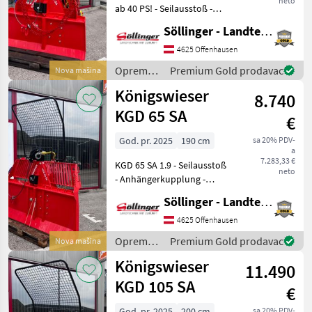
neto
ab 40 PS! - Seilausstoß -
Anhängerkupplung -
Söllinger - Landtechnik GmbH
Untere Seileinlaufrolle starr
- Handsteuertafel und
4625 Offenhausen
Motorsägenhalterung - Seil
Oprema
Premium Gold prodavac
Nova mašina
Ø8, 5mm
za šumu i
Königswieser
8.740
obradu
drveta /
KGD 65 SA
€
Königswieser
God. pr. 2025
190 cm
sa 20% PDV-
a
7.283,33 €
KGD 65 SA 1.9 - Seilausstoß
neto
- Anhängerkupplung -
Untere Seileinlaufrolle -
Söllinger - Landtechnik GmbH
Handsteuertafel -
Motorsägen- und
4625 Offenhausen
Sappihalterung -
Oprema
Premium Gold prodavac
Nova mašina
Endabschalter komplett -
za šumu i
Königswieser
Seil 11
11.490
obradu
drveta /
KGD 105 SA
€
Königswieser
God. pr. 2025
200 cm
sa 20% PDV-