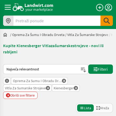
Pretraži ponude
/
Oprema Za Šumu I Obradu Drveta
/
Vitla Za Šumarske Strojeve
/
Ki
Kupite Kienesberger Vitlazašumarskestrojeve - novi ili
rabljeni
Način na koji sortira Landwirt.com
Filteri
x
x
Oprema Za Sumu I Obradu Drveta
x
x
Vitla Za Sumarske Strojeve
Kienesberger
x
Obriši sve filtere
Lista
Mreža