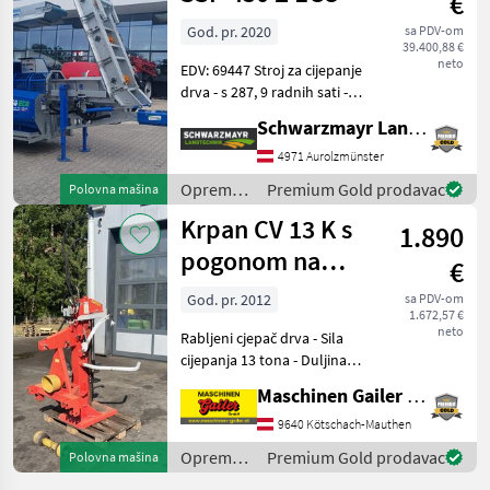
€
Binderberger
God. pr. 2020
sa PDV-om
39.400,88 €
neto
EDV: 69447 Stroj za cijepanje
drva - s 287, 9 radnih sati -
proizvedeno 2020. - s
Schwarzmayr Landtechnik GmbH - Aurolzmünster
šasijom - s mehanički
sklopivom transportnom
4971 Aurolzmünster
trakom (4, 40 m) - s
Oprema
Premium Gold prodavac
Polovna mašina
pogonom na kardan
za šumu i
Krpan CV 13 K s
1.890
obradu
drveta /
pogonom na
€
Binderberger
kardansko
God. pr. 2012
sa PDV-om
1.672,57 €
vratilo
neto
Rabljeni cjepač drva - Sila
cijepanja 13 tona - Duljina
cijepanja do 110 cm - Pogon
Maschinen Gailer GmbH
PTO-om - Kardansko vratilo
- Mehanički podizač drva -
9640 Kötschach-Mauthen
Dvoručno upravljanje sa st
Oprema
Premium Gold prodavac
Polovna mašina
za šumu i