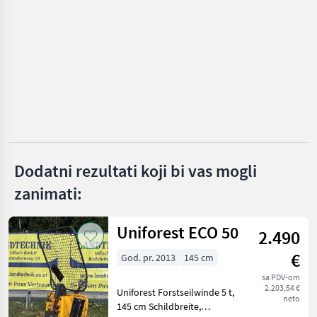
IZABERITE
KATEGORIJU
Kienesberger
Holzknecht
Uniforest
Tajfun
Dodatni rezultati koji bi vas mogli
Krpan
zanimati:
Königswieser
Uniforest ECO 50
Prikaži
2.490
sve
€
(32)
God. pr. 2013
145 cm
sa PDV-om
MARKETPLACE
2.203,54 €
Uniforest Forstseilwinde 5 t,
neto
145 cm Schildbreite,
Ponude