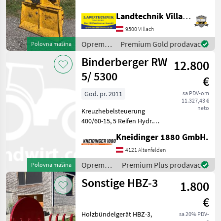
Marketplace
Oglasi
Seilzugbedienung,
trgovaca
Schutzgitter,
Landtechnik Villach GmbH
Motorsägenhalter,
9500 Villach
Seileinlaufrolle unten
anbei, Gelenkwelle, sofort
Oprema
Premium Gold prodavac
Polovna mašina
verfügbar.
za šumu i
Binderberger RW
12.800
obradu
drveta /
5/ 5300
€
Uniforest
God. pr. 2011
sa PDV-om
11.327,43 €
neto
Kreuzhebelsteuerung
400/60-15, 5 Reifen Hydr.
Bremse Beleuchtung
Kneidinger 1880 GmbH.
Oprema za šumu i obradu
drveta Šumarske prikolice
4121 Altenfelden
Oprema
Premium Plus prodavac
Polovna mašina
za šumu i
Sonstige HBZ-3
1.800
obradu
drveta /
€
Binderberger
Holzbündelgerät HBZ-3,
sa 20% PDV-