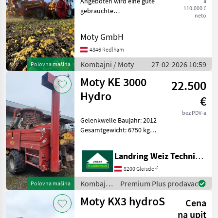
Angeboten wird eine gute
a
110.000 €
gebrauchte
neto
Kürbiskernerntemaschine
aus dem Hause Moty.
Moty GmbH
Erbaut im Jahr 2019 als
KE3000 hydroS. Im Jahr
4846 Redlham
2023 nach nur 800
Kombajni / Moty
27-02-2026 10:59
Polovna mašina
Betriebstunden umgeb
Moty KE 3000
22.500
Hydro
€
bez PDV-a
Gelenkwelle Baujahr: 2012
Gesamtgewicht: 6750 kg
Privatverkauf Kombajni
Kombajni za bundeve
Landring Weiz Technikzentrum Süd
8200 Gleisdorf
Kombajni
Premium Plus prodavac
Polovna mašina
/ Moty
Moty KX3 hydroS
Cena
na upit