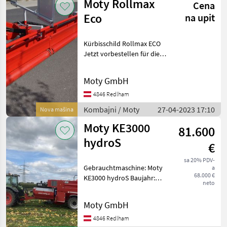
Moty Rollmax
Cena
Eco
na upit
Kürbisschild Rollmax ECO
Jetzt vorbestellen für die
Ernte 2026! NEU seit 2021: -
größere Stützwalze
Moty GmbH
(ruhigerer Lauf, bessere
Bodenanpassung, weniger
4846 Redlham
Aufschie
Kombajni / Moty
27-04-2023 17:10
Nova mašina
Moty KE3000
81.600
hydroS
€
sa 20% PDV-
Gebrauchtmaschine: Moty
a
68.000 €
KE3000 hydroS Baujahr:
neto
2015-2022 leistungsfähige
Erntemaschine für
Moty GmbH
Kürbiskerne 7, 5 x 2, 8 x 3, 9
mm m (l x b x h) +/- 7.500 kg
4846 Redlham