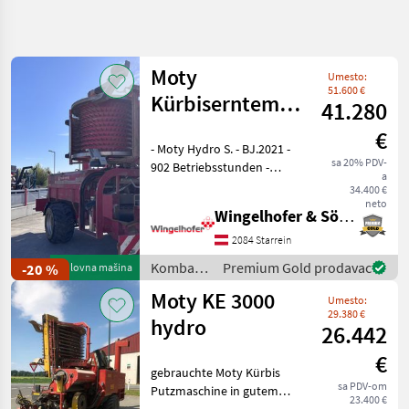
Precizirajte
pretragu
Moty
Umesto:
Kategorija
Država
Filteri
4
51.600 €
Kürbiserntemaschine
41.280
HydroS KE
Prikaži
€
TRENUTNA
- Moty Hydro S. - BJ.2021 -
Resetuj
12
3000S
PUTANJA
sa 20% PDV-
902 Betriebsstunden -
rezultata
a
Poljoprivredna
Hydraulische Knickdeichsel
34.400 €
tehnika
- Hydraulischer Stützfuß -
neto
Wingelhofer & Söhne GmbH
Igelschild hinten - Igel
Kombajni
Einweiserbleche -
2084 Starrein
Kombajni
Igelentlast
Za
Kombajni
Premium Gold prodavac
-20 %
Polovna mašina
Bundeve
/ Moty
Moty KE 3000
Umesto:
Moty
29.380 €
hydro
26.442
IZABERITE
KATEGORIJU
€
gebrauchte Moty Kürbis
sa PDV-om
Moty
Putzmaschine in gutem
23.400 €
Zustand Baujahr 2011 -