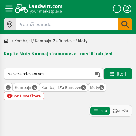
Pretraži ponude
/
Kombajni
/
Kombajni Za Bundeve
/
Moty
Kupite Moty Kombajnizabundeve - novi ili rabljeni
Način na koji sortira Landwirt.com
Filteri
x
x
x
x
Kombajni
Kombajni Za Bundeve
Moty
x
Obriši sve filtere
Lista
Mreža