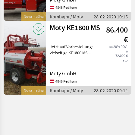
die Saison 2027
vorbestellen!
4846 Redlham
Neumaschine: Moty KE3000
Kombajni / Moty
28-02-2020 10:15
Nova mašina
hydroS Baujahr: 2027
Moty KE1800 MS
86.400
€
Jetzt auf Vorbestellung:
sa 20% PDV-
a
vielseitige KE1800 MS
72.000 €
Baujahr: 2026/2027
neto
kompakte Erntemaschine
für Kürbiskerne 4, 9 x 2, 1 x
Moty GmbH
2, 8 m (l x b x h) +/- 3.500 kg
4846 Redlham
ab 45 PS
Kombajni / Moty
28-02-2020 09:14
Nova mašina