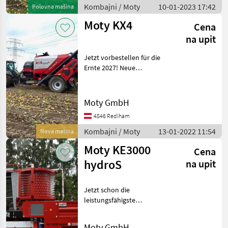
ab 110 PS
Kombajni / Moty
10-01-2023 17:42
Polovna mašina
Moty KX4
Cena
na upit
Jetzt vorbestellen für die
Ernte 2027! Neue
leistungsfähigste
Kürbiskernerntemaschine
aus dem Hause Moty
Moty GmbH
Leistung: bis 2500 kg
4846 Redlham
trockene Kerne pro Stunde
Abmes
Kombajni / Moty
13-01-2022 11:54
Nova mašina
Moty KE3000
Cena
hydroS
na upit
Jetzt schon die
leistungsfähigste
Kürbiserntemaschine mit
Siebtrommel am Mark für
Moty GmbH