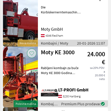
Die
Kürbiskernerntemaschine
der Marke Moty, Modell KX3
hydroS, ist die konsequente
Weiterentwicklung unserer
Moty GmbH
Rotortechnik im Bereich der
4846 Redlham
Kürbiskernernte. Unsere
KX3
Kombajni / Moty
20-01-2026 11:07
Nova mašina
Moty KE 3000
24.000
€
Rabljeni kombajn za buče
sa 20% PDV-
a
Moty KE 3000 Godina
20.000 €
proizvodnje 2006. Gume
neto
550/45 R22.5 Zračne
kočnice Širokutno
LT-PROFI GmbH
kardansko vratilo Bubanj
8230 Hartberg
sita u stanju kao novo Tim
poljo
Kombajni
Premium Plus prodavac
Polovna mašina
/ Moty