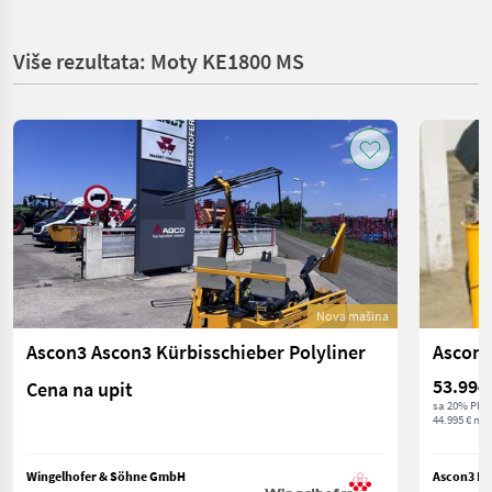
Više rezultata: Moty KE1800 MS
Nova mašina
Ascon3 Ascon3 Kürbisschieber Polyliner
Ascon3
53.994
Cena na upit
sa 20% PDV
44.995 € net
Wingelhofer & Söhne GmbH
Ascon3 M