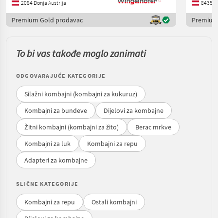
2084 Donja Austrija
8435 Š
Premium Gold prodavac
Premium
To bi vas takođe moglo zanimati
ODGOVARAJUĆE KATEGORIJE
Silažni kombajni (kombajni za kukuruz)
Kombajni za bundeve
Dijelovi za kombajne
Žitni kombajni (kombajni za žito)
Berac mrkve
Kombajni za luk
Kombajni za repu
Adapteri za kombajne
SLIČNE KATEGORIJE
Kombajni za repu
Ostali kombajni