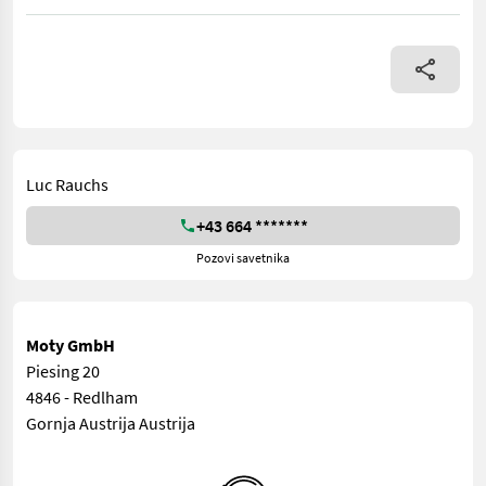
Jetzt auf Vorbestellung: vielseitige KE1800 MS Baujahr: 2026
Luc Rauchs
+43 664 *******
Pozovi savetnika
Moty GmbH
Piesing 20
4846 - Redlham
Gornja Austrija Austrija