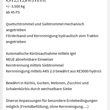
4,9 x 2,1 x 2,8 m (l x b x h)
+/- 3.500 kg
ab 45 PS
Quetschtrommel und Siebtrommel mechanisch
angetrieben
Förderband und Kernreinigung hydraulisch vom Traktor
angetrieben
Automatische Kürbisaufnahme mittels Igel
NEUE abnehmbare Einweiser
Kerntrennung mittels Siebtrommel
Kernreinigung mittels ARS 2.0 bewährt aus KE3000 hydroS
Bewährt in Kürbis, Gurken, Melonen, Zucchini und
Schalenkürbis durch wechselbare Siebe
Diverse Anpassungen für besondere Erntebedingungen
möglich (Fremdbefüllung, ohne Kernreinigung, ...)