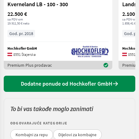
Kverneland LB - 100 - 300
Landsb
22.500 €
2.100 €
sa PDV-om
sa PDV-om
19.911,50 € neto
1.858,41 € n
God. pr. 2018
God. pr.
Hochkofler GmbH
Hochkofl
8551 Štajerska
8551 Š
Premium Plus prodavac
Premium
Dodatne ponude od Hochkofler GmbH
To bi vas takođe moglo zanimati
ODGOVARAJUĆE KATEGORIJE
Kombajni za repu
Dijelovi za kombajne