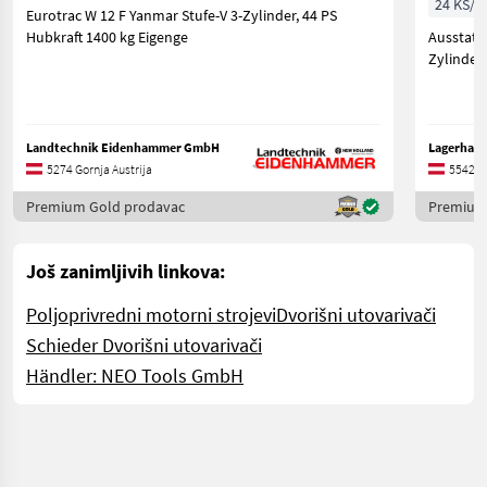
24 KS/1
Eurotrac W 12 F Yanmar Stufe-V 3-Zylinder, 44 PS
Hubkraft 1400 kg Eigenge
Ausstattung: * Spezielle niedrig
Zylinder
Landtechnik Eidenhammer GmbH
Lagerhaus
5274 Gornja Austrija
5542 S
Premium Gold prodavac
Premium
Još zanimljivih linkova:
Poljoprivredni motorni strojevi
Dvorišni utovarivači
Schieder Dvorišni utovarivači
Händler: NEO Tools GmbH