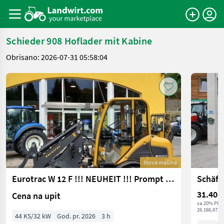
Schieder 908 Hoflader mit Kabine
Obrisano: 2026-07-31 05:58:04
Nova mašina
Eurotrac W 12 F !!! NEUHEIT !!! Prompt Verfügbar
Schäff
31.400
Cena na upit
sa 20% PDV
26.166,67 € 
44 KS/32 kW
God. pr. 2026
3 h