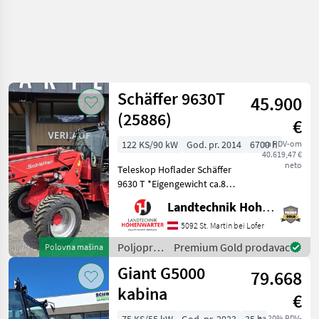
Schäffer 9630T
45.900
(25886)
€
122 KS/90 kW
God. pr. 2014
6700 h
sa PDV-om
40.619,47 €
neto
Teleskop Hoflader Schäffer
9630 T *Eigengewicht ca.8 t
*Bereifung 400/55-22, 5
Landtechnik Hohenwarter GmbH
*Kipplast 4200 kg
*Radstand 2.52 m
5092 St. Martin bei Lofer
*Fahrgeschwindigkeit 20
Poljoprivredni
Premium Gold prodavac
Polovna mašina
km/h *Wenderadius innen
motorni
Giant G5000
4.7
79.668
strojevi /
Schäffer
kabina
€
sa 20% PDV-