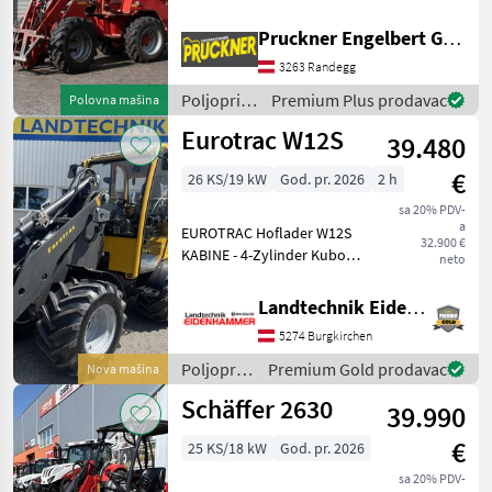
# Aufnahme Schäffer #
Bereifung 10.0/75-15.3 AS-
Pruckner Engelbert GmbH
Profil # Fahrpedal für
3263 Randegg
Vor-/Retourfahrt #
Zusatzleitungen v
Poljoprivredni
Premium Plus prodavac
Polovna mašina
motorni
Eurotrac W12S
39.480
strojevi /
Schäffer
€
26 KS/19 kW
God. pr. 2026
2 h
sa 20% PDV-
a
EUROTRAC Hoflader W12S
32.900 €
KABINE - 4-Zylinder Kubota-
neto
Motor, 26 PS, Stage V -
Vollkabine mit Heizung und
Landtechnik Eidenhammer GmbH
Lüftung - 2-stufiger
5274 Burgkirchen
Fahrantrieb -
Zusatzhydraulik über Joys
Poljoprivredni
Premium Gold prodavac
Nova mašina
motorni
Schäffer 2630
39.990
strojevi /
Eurotrac
€
25 KS/18 kW
God. pr. 2026
sa 20% PDV-