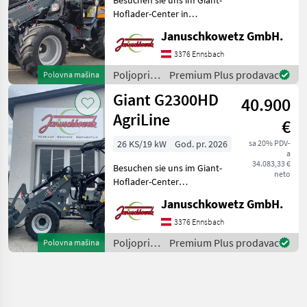
Hoflader-Center in
Niederösterreich, 5 min von
Januschkowetz GmbH.
der Autobahn Amstetten-
Ost! - Motor Kubota D1803
3376 Ennsbach
CR(3 Zylinder) Stage V
Poljoprivredni
Premium Plus prodavac
Polovna mašina
Ready 50 PS - Bo
motorni
Giant G2300HD
40.900
strojevi /
Giant
AgriLine
€
26 KS/19 kW
God. pr. 2026
sa 20% PDV-
a
34.083,33 €
Besuchen sie uns im Giant-
neto
Hoflader-Center
Niederösterreich, 5 min von
Januschkowetz GmbH.
der Autobahn Amstetten-
Ost! Motor: Kubota V1505 (4
3376 Ennsbach
Zylinder) Hohes
Poljoprivredni
Premium Plus prodavac
Polovna mašina
Drehmoment, 1.500 cm³-
motorni
Mot
strojevi /
Giant