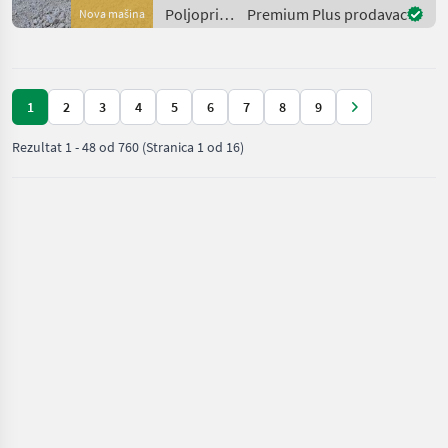
verfügbar. Wir verkaufen
Poljoprivredni
Premium Plus prodavac
Nova mašina
einen neuen, top
motorni
ausgestatte
strojevi /
Wolf
1
2
3
4
5
6
7
8
9
Rezultat
1
-
48
od
760
(Stranica 1 od 16)