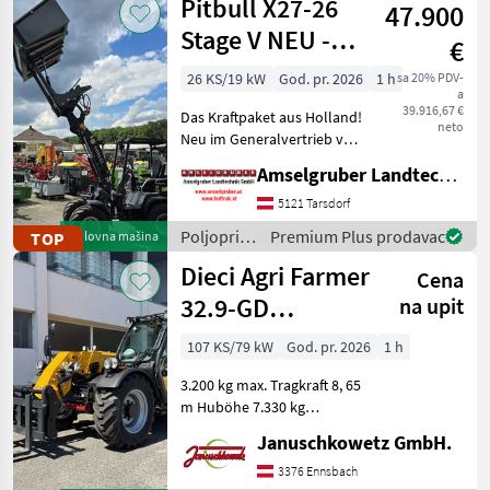
Pitbull X27-26
47.900
strojevi /
SAT
Stage V NEU -
€
Planetenachsen+Z-
26 KS/19 kW
God. pr. 2026
1 h
sa 20% PDV-
a
Kinematik
39.916,67 €
Das Kraftpaket aus Holland!
neto
Neu im Generalvertrieb von
Amselgruber Landtechnik!
Amselgruber Landtechnik GmbH
Neben unseren bekannten
Fuchs Hofladern, und Cast
5121 Tarsdorf
& Worky-Quad Miniladern
Poljoprivredni
Premium Plus prodavac
TOP
Polovna mašina
erweitert n
motorni
Dieci Agri Farmer
Cena
strojevi /
Pitbull
32.9-GD
na upit
Teleskoplader
107 KS/79 kW
God. pr. 2026
1 h
3.200 kg max. Tragkraft 8, 65
m Huböhe 7.330 kg
Leergewicht 107 PS Kubota
Januschkowetz GmbH.
Motor 3.880 cm³ CR mit
DOC+DPF+SCR 40 km/h
3376 Ennsbach