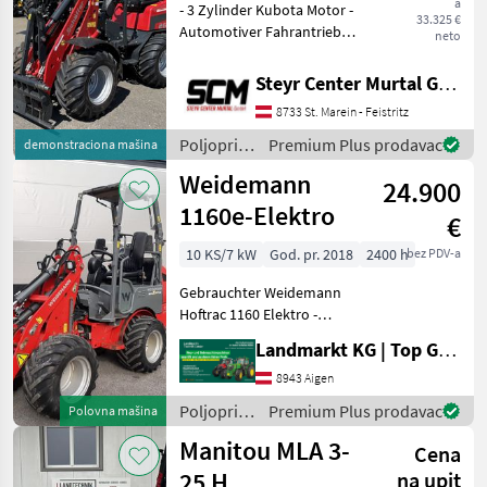
a
- 3 Zylinder Kubota Motor -
33.325 €
Automotiver Fahrantrieb
neto
(500 Bar) - Koffergewicht 81
KG - Euroaufnahme - hydr.
Steyr Center Murtal GmbH
Förderleistung 37l/min -
8733 St. Marein - Feistritz
200 Bar Arbeitsdruck - Fahr
Poljoprivredni
Premium Plus prodavac
demonstraciona mašina
motorni
Weidemann
24.900
strojevi /
Schäffer
1160e-Elektro
€
10 KS/7 kW
God. pr. 2018
2400 h
bez PDV-a
Gebrauchter Weidemann
Hoftrac 1160 Elektro -
Vermittlermaschine -
Landmarkt KG | Top Gebrauchtmaschinen Zentrum
Baujahr 2018 - 2250
Betriebsstunden - geringe
8943 Aigen
Akkuleistung - Klappdach -
Poljoprivredni
Premium Plus prodavac
Polovna mašina
Lenksäule verstell
motorni
Manitou MLA 3-
Cena
strojevi /
Weidemann
25 H
na upit