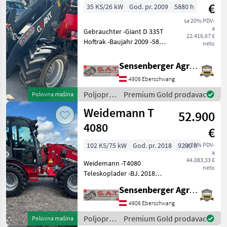
Eurotrac
€
35 KS/26 kW
God. pr. 2009
5880 h
sa 20% PDV-
a
Gebrauchter -Giant D 335T
22.416,67 €
Hoftrak -Baujahr 2009 -5880
neto
Betriebsstunden -Bereifung
31x15.50-15 AS neuwertig -
Sensenberger Agrar-Technik
Aufnahme Giant -
4906 Eberschwang
Hydraulische
Werkzeugverriegelung -
Poljoprivredni
Premium Gold prodavac
Polovna mašina
motorni
Weidemann T
52.900
strojevi /
Giant
4080
€
102 KS/75 kW
God. pr. 2018
9230 h
sa 20% PDV-
a
44.083,33 €
Weidemann -T4080
neto
Teleskoplader -BJ. 2018
-9230 Betriebsstunden nur
Sensenberger Agrar-Technik
im Innenraum einer Halle
gefahren -Motor Perkins
4906 Eberschwang
904J-E36TA -Abgasstufe V -
Poljoprivredni
Premium Gold prodavac
Polovna mašina
Abgasnachbehandlu