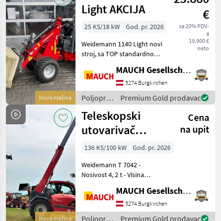
Giant
Light AKCIJA
€
25 KS/18 kW
God. pr. 2026
sa 20% PDV-
a
19.900 €
Weidemann 1140 Light novi
neto
stroj, sa TOP standardnom
opremom! Standardno s
MAUCH Gesellschaft m.b.H. & Co.KG
dva cilindra za podizanje, 3-
cilindričnim motorom od 24
5274 Burgkirchen
KS, podmazivim središnjim
Poljoprivredni
Premium Gold prodavac
Nova mašina
zglobom,
motorni
Teleskopski
Cena
strojevi /
Weidemann
utovarivač
na upit
Weidemann
136 KS/100 kW
God. pr. 2026
T7042
Weidemann T 7042 -
Nosivost 4, 2 t - Visina
dizanja 7 m - 4-cilindrični
MAUCH Gesellschaft m.b.H. & Co.KG
Perkins motor - Otprilike
Radna težina 7650 kg -
5274 Burgkirchen
Hidrostatski pogon - 20
Poljoprivredni
Premium Gold prodavac
Nova mašina