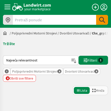
Pretraži ponude
/
Poljoprivredni Motorni Strojevi
/
Dvorišni Utovarivači
/
Chx_grp114
Tržište
Način na koji sortira Landwirt.com
Filteri
1
x
x
x
Poljoprivredni Motorni Strojevi
Dvorisni Utovarivaci
x
Obriši sve filtere
Lista
Mreža