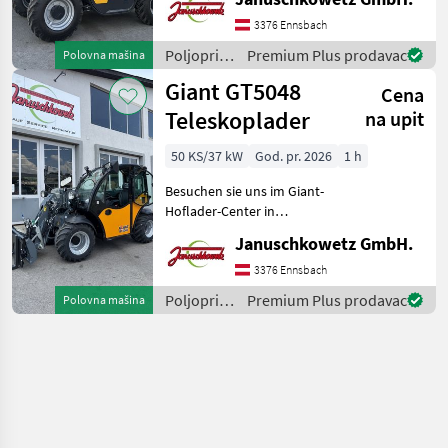
Betriebsgewicht 4.900 kg -
Hubhöhe 5, 78 m - Max.
3376 Ennsbach
Hubkraft 2500 kg -
Poljoprivredni
Premium Plus prodavac
Polovna mašina
Ausbrechkraft 7600 daN
motorni
Giant GT5048
Cena
strojevi /
Dieci
Teleskoplader
na upit
50 KS/37 kW
God. pr. 2026
1 h
Besuchen sie uns im Giant-
Hoflader-Center in
Niederösterreich, 5 min von
Januschkowetz GmbH.
der Autobahn Amstetten-
Ost! - Motor Kubota D1803
3376 Ennsbach
CR, 50 PS, (3Zylinder),
Poljoprivredni
Premium Plus prodavac
Polovna mašina
StageV, DOC, DPF
motorni
strojevi /
Giant