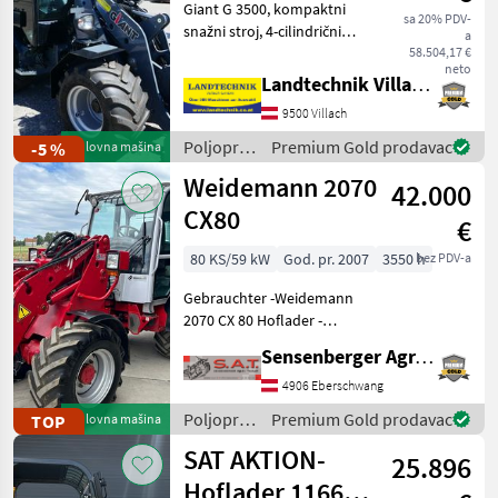
Giant G 3500, kompaktni
sa 20% PDV-
snažni stroj, 4-cilindrični
a
Kubota motor, udobna
58.504,17 €
neto
kabina sa zračnim ovjesom,
Landtechnik Villach GmbH
grijanje i ventilacija, LED
9500 Villach
paket rasvjete, radio, verzija
od 30
Poljoprivredni
Premium Gold prodavac
-5 %
Polovna mašina
motorni
Weidemann 2070
42.000
strojevi /
Giant
CX80
€
80 KS/59 kW
God. pr. 2007
3550 h
bez PDV-a
Gebrauchter -Weidemann
2070 CX 80 Hoflader -
Baujahr 2007 -3550
Sensenberger Agrar-Technik
Betriebsstunden -Kabine
mit Heizung -Klimaanlage -
4906 Eberschwang
Radio -hydraulische
Poljoprivredni
Premium Gold prodavac
TOP
Polovna mašina
Geräteverriegelung -Aufn
motorni
SAT AKTION-
25.896
strojevi /
Weidemann
Hoflader 1166-