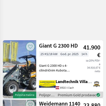
Giant G 2300 HD
41.900
€
25 KS/18 kW
God. pr. 2025
14 h
sa 20% PDV-
a
Giant G 2300 HD s 4-
34.916,67 €
cilindričnim Kubota
neto
motorom, grana s Giant
brzootpuštajućom
Landtechnik Villach GmbH
spojnicom, hidrauličko
9500 Villach
zaključavanje alata, paletne
vilice i žlica, 3. i 4. red, stra
Poljoprivredni
Premium Gold prodavac
Polovna mašina
motorni
Weidemann 1140
23.880
strojevi /