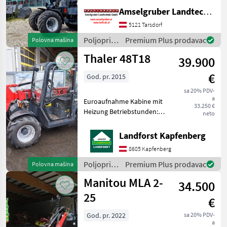
Hubkraft Der neue Pitbull
Amselgruber Landtechnik GmbH
X27-50e Elektrohoflader
setzt neue Maßstäbe am
5121 Tarsdorf
Elektro-Hofladermarkt.
Poljoprivredni
Premium Plus prodavac
Polovna mašina
DIESE DATEN SOLLTEN SIE
motorni
Thaler 48T18
39.900
strojevi /
Pitbull
€
God. pr. 2015
sa 20% PDV-
a
Euroaufnahme Kabine mit
33.250 €
Heizung Betriebstunden:
neto
2.106 h Ausschubarm neu
Um Ihnen unnötige
Landforst Kapfenberg
Wartezeiten oder
8605 Kapfenberg
Wegstrecken zu ersparen,
bitten wir Sie um vorherige
Poljoprivredni
Premium Plus prodavac
Polovna mašina
Ko
motorni
Manitou MLA 2-
34.500
strojevi /
Thaler
25
€
God. pr. 2022
sa 20% PDV-
a