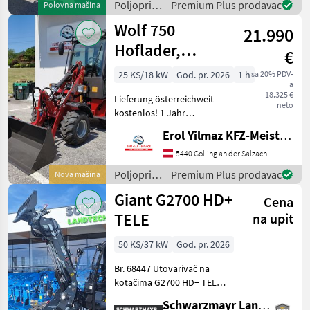
Poljoprivredni
Premium Plus prodavac
Polovna mašina
Komfortsitz • Arbei
motorni
Wolf 750
21.990
strojevi /
Weidemann
Hoflader,
€
Kabine,
25 KS/18 kW
God. pr. 2026
1 h
sa 20% PDV-
a
Garantie,
18.325 €
Lieferung österreichweit
Perkins, Radlade
neto
kostenlos! 1 Jahr
Vollgarantie!
Erol Yilmaz KFZ-Meisterbetrieb
Zusatzgarantie bis zu 4j.
möglich. Gerät ist sofort
5440 Golling an der Salzach
verfügbar. Wir verkaufen
Poljoprivredni
Premium Plus prodavac
Nova mašina
einen neuen, top ausgest
motorni
Giant G2700 HD+
Cena
strojevi /
Wolf
TELE
na upit
50 KS/37 kW
God. pr. 2026
Br. 68447 Utovarivač na
kotačima G2700 HD+ TELE -
s visinom podizanja 3.711
Schwarzmayr Landtechnik GmbH - Aurolzmünster
mm mjereno u točki