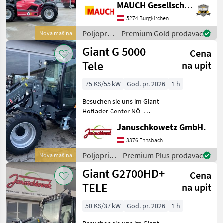
MAUCH Gesellschaft m.b.H. & Co.KG
Perkins motorom, radnom
težinom cca. 7250 kg,
5274 Burgkirchen
hidrostatskim pogonom, 20
Poljoprivredni
Premium Gold prodavac
Nova mašina
km/h (opcionalno 3
motorni
Giant G 5000
Cena
strojevi /
Weidemann
Tele
na upit
75 KS/55 kW
God. pr. 2026
1 h
Besuchen sie uns im Giant-
Hoflader-Center NÖ -
Autobahn A1 Amstetten
Januschkowetz GmbH.
Ost! Betriebsgewicht: 5.200
kg Hubhöhe am
3376 Ennsbach
Schaufeldrehpunkt 4.350
Poljoprivredni
Premium Plus prodavac
Nova mašina
mm Länge ohne Schaufel
motorni
Giant G2700HD+
Cena
strojevi /
Giant
TELE
na upit
50 KS/37 kW
God. pr. 2026
1 h
Besuchen sie uns im Giant-