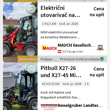
km/h (30 km/h / 40 k
motorni
Električni
Cena
strojevi /
Weidemann
utovarivač na
na upit
kotačima
1 KS/1 kW
God. pr. 2026
Weidemann
NOVI električni utovarivač
1190e
na kotačima Weidemann
1190e s - 15 km/h -
MAUCH Gesellschaft m.b.H. & Co.KG
podesivim stupom
upravljača - dostupnom
5274 Burgkirchen
kabinom ili zaštitnim
Poljoprivredni
Premium Gold prodavac
Nova mašina
krovom za vozača - 48V litij-
motorni
Pitbull X27-26
ionsk
Cena
strojevi /
Weidemann
und X27-45 Mit
na upit
Kabine
45 KS/33 kW
God. pr. 2026
1 h
Auch mit Kabine und
Klappdach erhältlich Das
Kraftpaket aus Holland!
Amselgruber Landtechnik GmbH
Neu im Generalvertrieb von