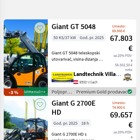
Precizirajte
pretragu
Giant GT 5048
Umesto:
Kategorija
Država
Filteri
3
69.900 €
67.803
50 KS/37 kW
God. pr. 2025
Prikaži
€
TRENUTNA
Resetuj
760
Giant GT 5048 teleskopski
PUTANJA
sa 20% PDV-
rezultata
utovarivač, visina dizanja 4,
a
Poljoprivredna
8 m, nosivost naginjanja:
56.502,50 €
tehnika
neto
1900 kg s Euro brzom
Landtechnik Villach GmbH
Poljoprivredni
spojnicom i hidrauličkim
Motorni
9500 Villach
mehanizmom za
Strojevi
zaključavanje, upravljan
Poljoprivredni
Premium Gold prodavac
-3 %
Polovna mašina
Dvorisni
motorni
Utovarivaci
Giant G 2700E
Umesto:
strojevi /
74.900 €
Giant
HD
IZABERITE
69.657
KATEGORIJU
€
God. pr. 2025
18 h
Weidemann
152
sa 20% PDV-
Giant G 2700E HD s
a