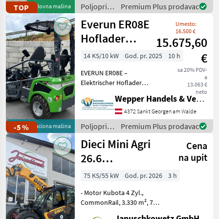
Höchstgeschwindigkeit
Poljoprivredni
Premium Plus prodavac
TOP
Polovna mašina
Komfortkabine gefeder
motorni
Everun ER08E
Umesto:
strojevi /
16.500 €
Dieci
Hoflader
15.675,60
elektrisch
€
14 KS/10 kW
God. pr. 2025
10 h
sa 20% PDV-
EVERUN ER08E –
a
Elektrischer Hoflader
13.063 €
Marke: EVERUN Typ:
neto
Wepper Handels & Vermietungs GmbH
Radlader Derzeit 8
Betriebsstunden als
4372 Sankt Georgen am Walde
Vorführer abzugeben!
Poljoprivredni
Premium Plus prodavac
demonstraciona mašina
-5 %
Technische Daten: Motor:
motorni
Dieci Mini Agri
EVERUN Elektr
Cena
strojevi /
Everun
26.6
na upit
Teleskoplader
75 KS/55 kW
God. pr. 2026
3 h
- Motor Kubota 4 Zyl.,
CommonRail, 3.330 m², 75
PS Turbo, StufeV -
Januschkowetz GmbH.