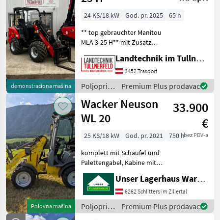
24 KS/18 kW
God. pr. 2025
65 h
** top gebrauchter Manitou
MLA 3-25 H** mit Zusatz
Ausstattung: Frontscheibe
Landtechnik im Tullnerfeld Wilhelm Bayerl GmbH
und Speedlimiter für
Kehrmaschinen-/Mäharbeiten.
3452 Trasdorf
+ Arbeitsscheinwerfer LED +
Poljoprivredni
Premium Plus prodavac
demonstraciona mašina
Arbeitss
motorni
Wacker Neuson
33.900
strojevi /
Manitou
WL 20
€
25 KS/18 kW
God. pr. 2021
750 h
bez PDV-a
komplett mit Schaufel und
Palettengabel, Kabine mit
Heizung, Lenksäule
Unser Lagerhaus Warenhandelsges.m.b.H.
verstellbar, 3. Funktion,
Arbeitsscheinwerfer vorne
6262 Schlitters im Zillertal
und hinten,
Poljoprivredni
Premium Plus prodavac
Polovna mašina
Anhängevorrichtung,
motorni