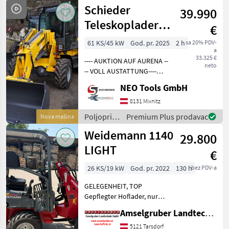
motorni
Schieder
39.990
strojevi /
Weidemann
Teleskoplader
€
816T
61 KS/45 kW
God. pr. 2025
2 h
sa 20% PDV-
a
**STANDHEIZUNG**
33.325 €
---- AUKTION AUF AURENA --
AUF LAGER
neto
-- VOLL AUSTATTUNG----
Kompakt, wendig und
NEO Tools GmbH
leistungsstark, Allrad, inkl.
Standheizung Der Schieder
8131 Mixnitz
816T kombiniert kompakte
Poljoprivredni
Premium Plus prodavac
Nova mašina
Abmessung
motorni
Weidemann 1140
29.800
strojevi /
Schieder
LIGHT
€
26 KS/19 kW
God. pr. 2022
130 h
bez PDV-a
GELEGENHEIT, TOP
Gepflegter Hoflader, nur
130 Betriebsstunden,
Amselgruber Landtechnik GmbH
Breitreifen 26x12.00-12 AS,
Hydraulische
5121 Tarsdorf