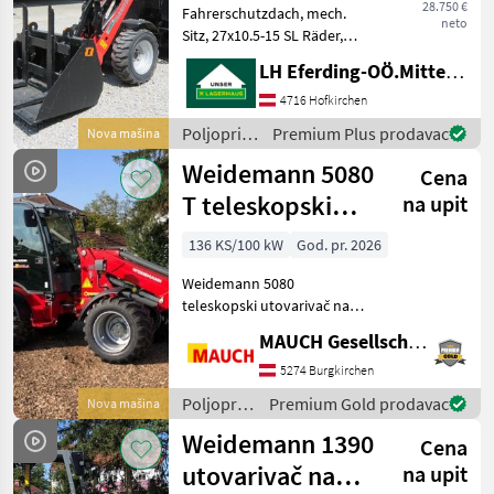
28.750 €
Fahrerschutzdach, mech.
neto
Sitz, 27x10.5-15 SL Räder,
Hackenaufnahme,
LH Eferding-OÖ.Mitte, Landtechnik Hofkirchen
Proportionale
Zusatzhydraulik Joystick, 4
4716 Hofkirchen
LED Scheinwerfer, 180h ---
Poljoprivredni
Premium Plus prodavac
Nova mašina
Werkzeuge optional
motorni
Weidemann 5080
Dodatak
Cena
strojevi /
Manitou
T teleskopski
na upit
utovarivač na
136 KS/100 kW
God. pr. 2026
kotačima
Weidemann 5080
teleskopski utovarivač na
kotačima s 4-cilindričnim
MAUCH Gesellschaft m.b.H. & Co.KG
Perkins motorom,
hidrostatskim pogonom na
5274 Burgkirchen
sve kotače, 100%-tnom
Poljoprivredni
Premium Gold prodavac
Nova mašina
blokadom diferencijala,
motorni
Weidemann 1390
plivajućim
Cena
strojevi /
Weidemann
utovarivač na
na upit