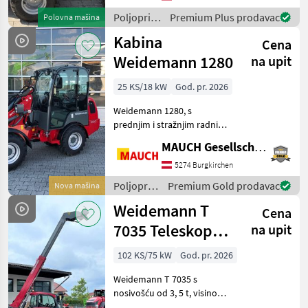
Geräteverriegelung,
Poljoprivredni
Premium Plus prodavac
Polovna mašina
Hinterräder Frostschutz
motorni
Kabina
gefüllt, Verstell
Cena
strojevi /
Weidemann
Weidemann 1280
na upit
25 KS/18 kW
God. pr. 2026
Weidemann 1280, s
prednjim i stražnjim radnim
svjetlima, opcionalnom
MAUCH Gesellschaft m.b.H. & Co.KG
100% blokadom
diferencijala, dostupni su
5274 Burgkirchen
razni priključci (npr. Euro i
Poljoprivredni
Premium Gold prodavac
Nova mašina
Weidemann), do visine pod
motorni
Weidemann T
Cena
strojevi /
Weidemann
7035 Teleskopski
na upit
utovarivač
102 KS/75 kW
God. pr. 2026
Weidemann T 7035 s
nosivošću od 3, 5 t, visinom
dizanja 7 m, 4-cilindričnim