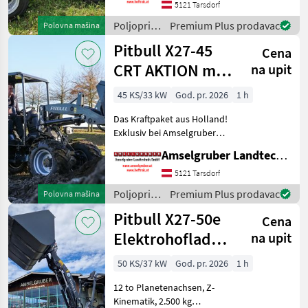
Amselgruber Landtechnik!
5121 Tarsdorf
Neben unseren bekannten
Poljoprivredni
Premium Plus prodavac
Polovna mašina
Fuchs Hofladern,
motorni
Pitbull X27-45
Cena
strojevi /
Pitbull
CRT AKTION mit
na upit
Österreichpaket
45 KS/33 kW
God. pr. 2026
1 h
Das Kraftpaket aus Holland!
Exklusiv bei Amselgruber
Landtechnik! Neben
Amselgruber Landtechnik GmbH
unseren bekannten Fuchs
Hofladern, und Cast &
5121 Tarsdorf
Worky-Quad Miniladern
Poljoprivredni
Premium Plus prodavac
Polovna mašina
erweitert nun PITBULL aus
motorni
Pitbull X27-50e
Cena
strojevi /
Pitbull
Elektrohoflader
na upit
- der Stärkste!
50 KS/37 kW
God. pr. 2026
1 h
12 to Planetenachsen, Z-
Kinematik, 2.500 kg