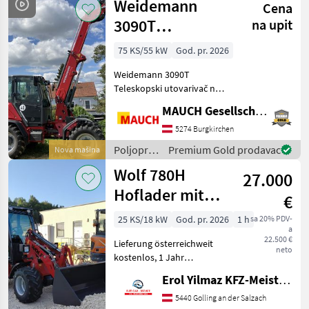
Weidemann
Beleuchtun
Cena
strojevi /
Wacker
3090T
na upit
Neuson
Teleskopski
75 KS/55 kW
God. pr. 2026
utovarivač na
Weidemann 3090T
kotačima NOVO
Teleskopski utovarivač na
kotačima - NOVO - Okretna
MAUCH Gesellschaft m.b.H. & Co.KG
točka žlice 4985 mm - 75 KS
- Prostrana udobna kabina -
5274 Burgkirchen
Moguće 20 km/h, 30 km/h ili
Poljoprivredni
Premium Gold prodavac
Nova mašina
40 km/h - LE
motorni
Wolf 780H
27.000
strojevi /
Weidemann
Hoflader mit
€
Kabine, Kubota,
25 KS/18 kW
God. pr. 2026
1 h
sa 20% PDV-
a
Garantie
22.500 €
Lieferung österreichweit
neto
kostenlos, 1 Jahr
Vollgarantie!
Erol Yilmaz KFZ-Meisterbetrieb
Zusatzgarantie bis zu 4j.
möglich. Gerät ist sofort
5440 Golling an der Salzach