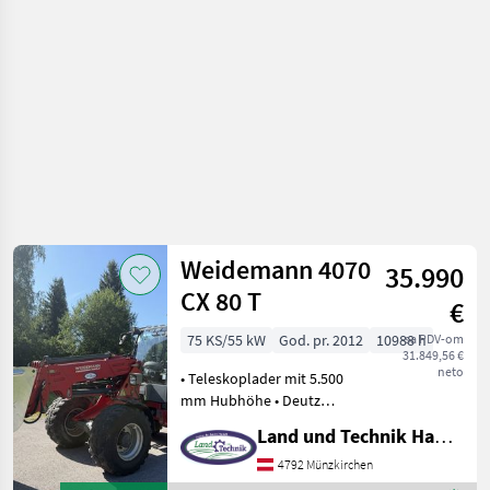
strojevi /
JCB
Weidemann 4070
35.990
CX 80 T
€
75 KS/55 kW
God. pr. 2012
10988 h
sa PDV-om
31.849,56 €
neto
• Teleskoplader mit 5.500
mm Hubhöhe • Deutz
Motor mit 75 PS/4 Zylinder •
Land und Technik HandelsgesmbH
hydrostatischer Antrieb •
Kabine mit Heizung &
4792 Münzkirchen
Lüftung • Grammer