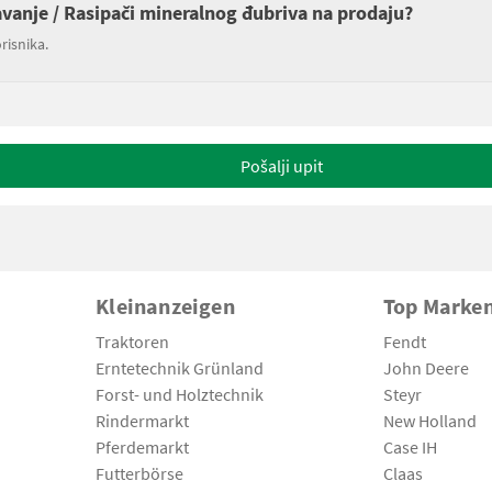
javanje / Rasipači mineralnog đubriva na prodaju?
risnika.
Pošalji upit
Kleinanzeigen
Top Marke
Traktoren
Fendt
Erntetechnik Grünland
John Deere
Forst- und Holztechnik
Steyr
Rindermarkt
New Holland
Pferdemarkt
Case IH
Futterbörse
Claas