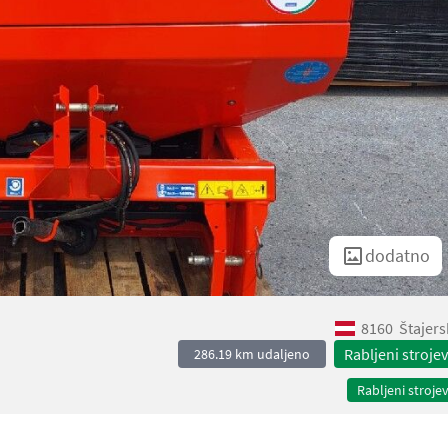
dodatno
8160
Štajers
Rabljeni strojev
286.19 km udaljeno
Rabljeni strojev