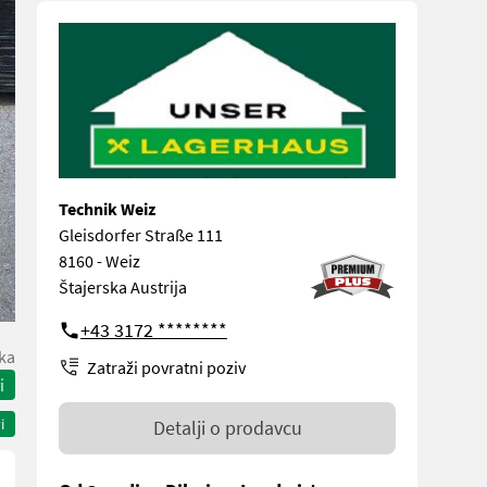
Technik Weiz
Gleisdorfer Straße 111
8160 - Weiz
Štajerska Austrija
+43 3172 ********
ka
Zatraži povratni poziv
i
i
Detalji o prodavcu