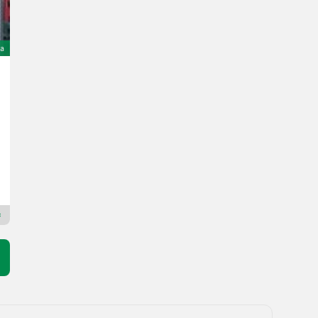
na
Tanco Autowrap 1300
13.450 €
sa PDV-om
11.902,65 € neto
God. pr. 2011
Technik Weiz
8160 Štajerska
Premium Plus prodavac