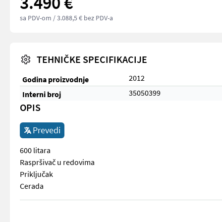
3.490 €
sa PDV-om
/ 3.088,5 € bez PDV-a
TEHNIČKE SPECIFIKACIJE
2012
Godina proizvodnje
35050399
Interni broj
OPIS
Prevedi
600 litara
Raspršivač u redovima
Priključak
Cerada
600 litara Raspršivač u redovima Priključak Cerada