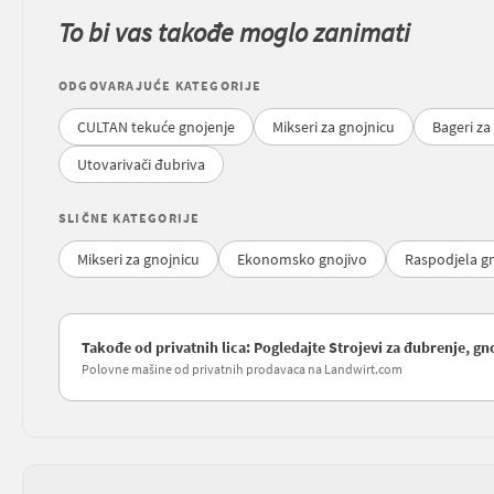
To bi vas takođe moglo zanimati
ODGOVARAJUĆE KATEGORIJE
CULTAN tekuće gnojenje
Mikseri za gnojnicu
Bageri za
Utovarivači đubriva
SLIČNE KATEGORIJE
Mikseri za gnojnicu
Ekonomsko gnojivo
Raspodjela g
Takođe od privatnih lica: Pogledajte Strojevi za đubrenje, g
Polovne mašine od privatnih prodavaca na Landwirt.com