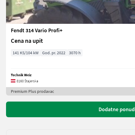
Fendt 314 Vario Profi+
Cena na upit
141 KS/104 kW
God. pr. 2022
3070 h
Technik Weiz
8160 Štajerska
Premium Plus prodavac
Dodatne ponude