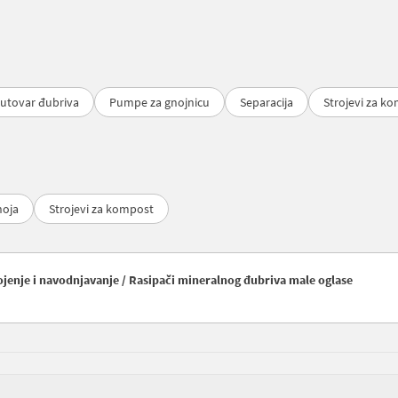
 utovar đubriva
Pumpe za gnojnicu
Separacija
Strojevi za k
noja
Strojevi za kompost
nojenje i navodnjavanje / Rasipači mineralnog đubriva male oglase