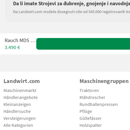
Da li imate Strojevi za đubrenje, gnojenje i navodn
Na Landwirt.com možete dosegnuti više od 545.000 registrovanih ko
Rauch MDS 11.1
3.490 €
Landwirt.com
Maschinengruppen
Maschinenmarkt
Traktoren
Händlerangebote
Mähdrescher
Kleinanzeigen
Rundballenpressen
Händlersuche
Pflüge
Versteigerungen
Güllefässer
Alle Kategorien
Holzspalter