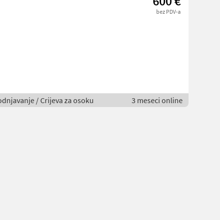
600 €
bez PDV-a
odnjavanje / Crijeva za osoku
3 meseci online