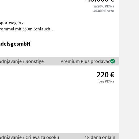
sa 20% PDV-a
40.000 € neto
sportwagen •
 an den Vertei
ndelsgesmbH
vodnjavanje / Sonstige
Premium Plus prodavac
220 €
bez PDV-a
odnjavanje / Crijeva za osoku
18 dana onlajn