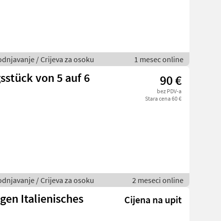
odnjavanje / Crijeva za osoku
1 mesec online
stück von 5 auf 6
90 €
bez PDV-a
Stara cena 60 €
odnjavanje / Crijeva za osoku
2 meseci online
en Italienisches
Cijena na upit