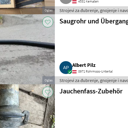
4531 Kematen
Strojevi za đubrenje, gnojenje i nav
Oglas
Saugrohr und Übergan
Albert Pilz
8971 Rohrmoos-Untertal
Strojevi za đubrenje, gnojenje i nav
Oglas
Jauchenfass-Zubehör