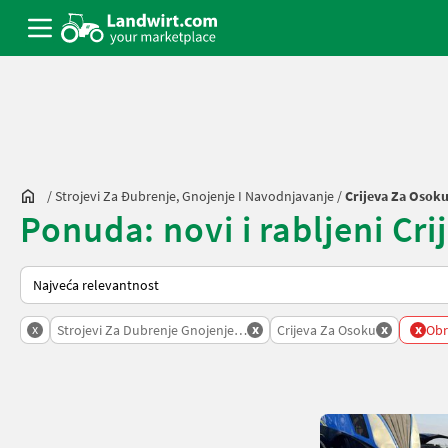
/
Strojevi Za Đubrenje, Gnojenje I Navodnjavanje
/
Crijeva Za Osok
Ponuda: novi i rabljeni Cri
Način na koji sortira Landwirt.com
x
x
x
x
Strojevi Za Dubrenje Gnojenje I Navodnjavanje
Crijeva Za Osoku
Obri