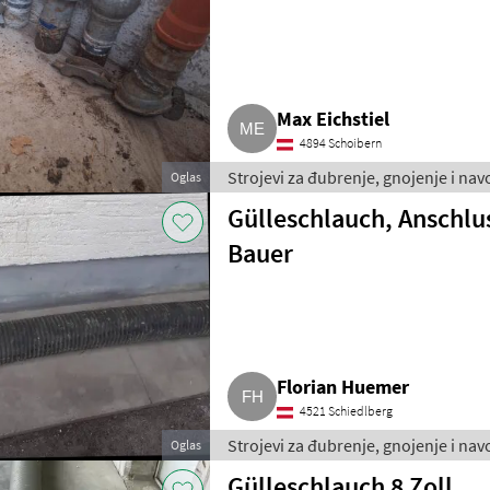
Max Eichstiel
4894 Schoibern
Strojevi za đubrenje, gnojenje i nav
Oglas
Gülleschlauch, Anschlu
Bauer
Florian Huemer
4521 Schiedlberg
Strojevi za đubrenje, gnojenje i nav
Oglas
Gülleschlauch 8 Zoll