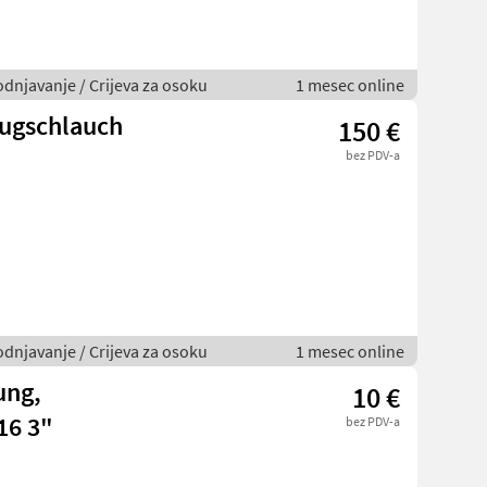
odnjavanje / Crijeva za osoku
1 mesec online
augschlauch
150 €
bez PDV-a
odnjavanje / Crijeva za osoku
1 mesec online
ung,
10 €
16 3"
bez PDV-a