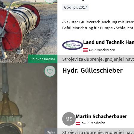
God. pr. 2017
• Vakutec Gülleverschlauchung mit Tran
Befülleinrichtung für Pumpe • Schlauchtrommel mit 550m Schlauch •
ExaCut Vogelsang Schneidwerk
Land und Technik Ha
4792 Münzkirchen
Strojevi za đubrenje, gnojenje i na
Polovna mašina
Hydr. Gülleschieber
Martin Schacherbauer
5282 Ranshofen
Strojevi za đubrenje, gnojenje i nav
Oglas