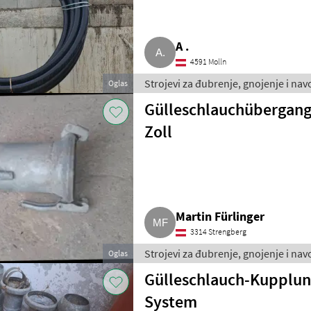
A .
4591 Molln
Strojevi za đubrenje, gnojenje i nav
Oglas
Gülleschlauchübergangs
Zoll
Martin Fürlinger
3314 Strengberg
Strojevi za đubrenje, gnojenje i nav
Oglas
Gülleschlauch-Kupplung
System