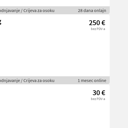
odnjavanje / Crijeva za osoku
28 dana onlajn
g
250 €
bez PDV-a
odnjavanje / Crijeva za osoku
1 mesec online
30 €
bez PDV-a