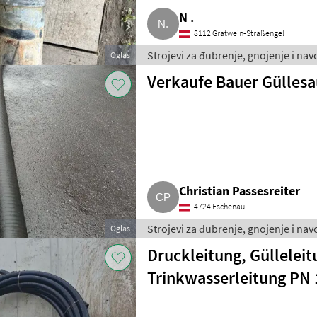
N .
8112 Gratwein-Straßengel
Strojevi za đubrenje, gnojenje i nav
Oglas
Verkaufe Bauer Gülles
Christian Passesreiter
4724 Eschenau
Strojevi za đubrenje, gnojenje i nav
Oglas
Druckleitung, Gülleleit
Trinkwasserleitung PN 