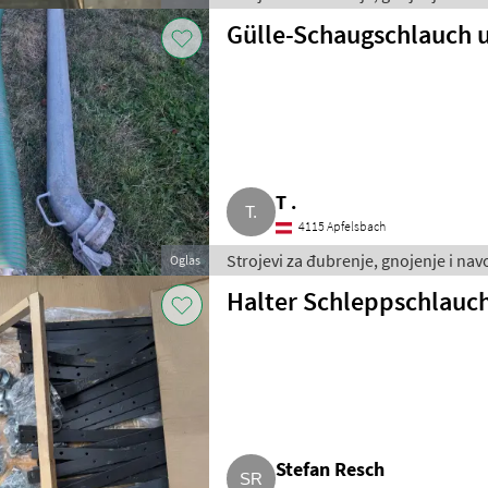
Gülle-Schaugschlauch 
T .
4115 Apfelsbach
Strojevi za đubrenje, gnojenje i nav
Oglas
Halter Schleppschlauc
Stefan Resch