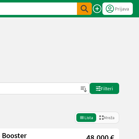
Prijava
Filteri
Lista
Mreža
 Booster
48.000 €