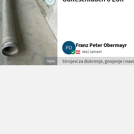
Franz Peter Obermayr
4642 Sattledt
Strojevi za đubrenje, gnojenje i nav
Oglas