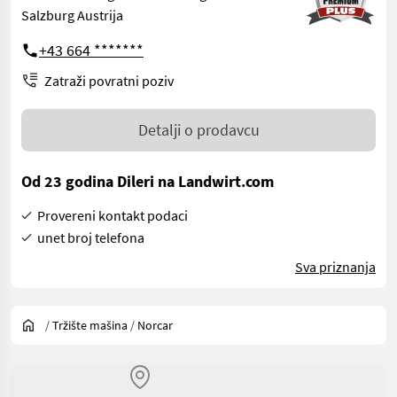
Salzburg Austrija
+43 664 *******
Zatraži povratni poziv
Detalji o prodavcu
Od 23 godina Dileri na Landwirt.com
Provereni kontakt podaci
unet broj telefona
Sva priznanja
/
Tržište mašina
/
Norcar