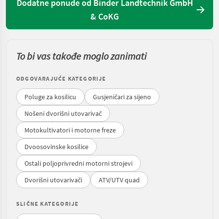
Dodatne ponude od Binder Landtechnik GmbH
& CoKG
To bi vas takođe moglo zanimati
ODGOVARAJUĆE KATEGORIJE
Poluge za kosilicu
Gusjeničari za sijeno
Nošeni dvorišni utovarivač
Motokultivatori i motorne freze
Dvoosovinske kosilice
Ostali poljoprivredni motorni strojevi
Dvorišni utovarivači
ATV/UTV quad
SLIČNE KATEGORIJE