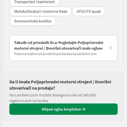
Transporteri i kamioneti
Motokultivatori i motorne freze
ATV/UTV quad
Dvoosovinske kosilice
Takođe od privatnih lica: Pogledajte Poljoprivredni
motorni strojevi / Dvorišni utovarivači male oglase
Polovne mašine od privatnih prodavaca na Landwirt.com
Da li imate Poljoprivredni motorni strojevi / Dvorišni
utovarivači na prodaju?
Na Landwirt.com možete dosegnuti više od 545.000
registrovanih korisnika.
Objavi oglas besplatno