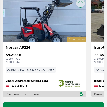
Nova mašina
Norcar A6226
Eurotr
34.800 €
22.680
sa 20% PDV-a
sa 20% PDV
29.000 € neto
18.900 € net
26 KS/19 kW
God. pr. 2022
29 h
22 KS/1
Binder Landtechnik GmbH & CoKG
Binder La
5113 Salzburg
5113 S
Premium Plus prodavac
Premium