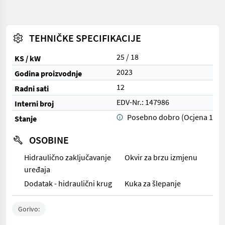
TEHNIČKE SPECIFIKACIJE
25 / 18
KS / kW
2023
Godina proizvodnje
12
Radni sati
EDV-Nr.: 147986
Interni broj
Posebno dobro (Ocjena 1)
Stanje
OSOBINE
Hidraulično zaključavanje
Okvir za brzu izmjenu
uređaja
Dodatak - hidraulični krug
Kuka za šlepanje
Gorivo: