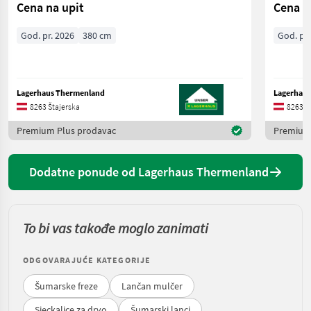
Cena na upit
Cena n
God. pr. 2026
380 cm
God. pr.
Lagerhaus Thermenland
Lagerhau
8263 Štajerska
8263 Š
Premium Plus prodavac
Premium
Dodatne ponude od Lagerhaus Thermenland
To bi vas takođe moglo zanimati
ODGOVARAJUĆE KATEGORIJE
Šumarske freze
Lančan mulčer
Sjeckalice za drvo
Šumarski lanci