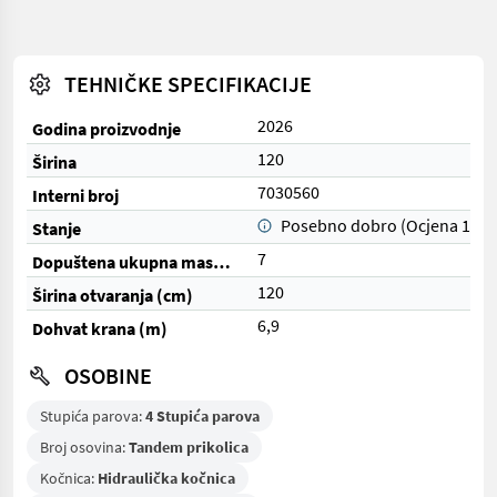
TEHNIČKE SPECIFIKACIJE
2026
Godina proizvodnje
120
Širina
7030560
Interni broj
Posebno dobro (Ocjena 1)
Stanje
7
Dopuštena ukupna masa (kg)
120
Širina otvaranja (cm)
6,9
Dohvat krana (m)
OSOBINE
Stupića parova:
4 Stupića parova
Broj osovina:
Tandem prikolica
Kočnica:
Hidraulička kočnica