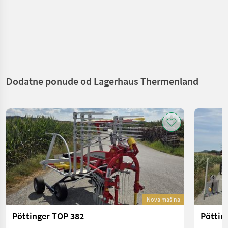
Dodatne ponude od Lagerhaus Thermenland
Nova mašina
Pöttinger TOP 382
Pöttin