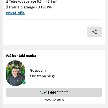
 Teleskopauslage 6,3 m (6,9 m)
 Hydr. Holzzange FB 190 WF
Källefall FB 70 – 7 Tonnen Nutzlast – Tandemforstanhänger  H
Prikaži više
Vaš kontakt osoba
Gospodin
Christoph Siegl
+43 664 *******
Pozovi savetnika