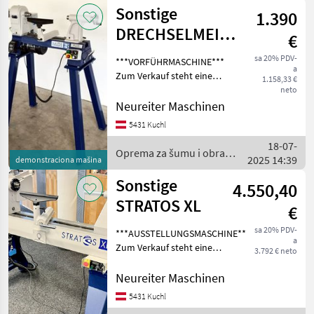
Sonstige
1.390
DRECHSELMEISTER
€
Drechselmaschine
sa 20% PDV-
***VORFÜHRMASCHINE***
a
MIDI2 Plus SET
Zum Verkauf steht eine
1.158,33 €
Vorführmaschine MIDI2
neto
Plus Drechselbank mit
Neureiter Maschinen
einer Spitzenhöhe von 178
5431 Kuchl
mm inkl.
18-07-
Maschinenuntersatz PRO
Oprema za šumu i obradu
2025 14:39
DDMIDI-105! Di
demonstraciona mašina
drveta / Sonstige
Sonstige
4.550,40
STRATOS XL
€
sa 20% PDV-
***AUSSTELLUNGSMASCHINE***
a
Zum Verkauf steht eine
3.792 € neto
neuwertige
Drechselmeister STRATOS
Neureiter Maschinen
XL Drechselmaschine mit
5431 Kuchl
einer Motorkraft von 3 PS!