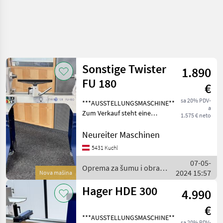
Sonstige Twister
1.890
FU 180
€
sa 20% PDV-
***AUSSTELLUNGSMASCHINE***
a
Zum Verkauf steht eine
1.575 € neto
neuwertige
Drechselmeister Twister FU
Neureiter Maschinen
180 Drechselbank mit einer
5431 Kuchl
Spitzenweite von 560 mm.
07-05-
Die Ausstellungsmasch
Oprema za šumu i obradu
2024 15:57
Nova mašina
drveta / Sonstige
Hager HDE 300
4.990
€
***AUSSTELLUNGSMASCHINE***
sa 20% PDV-