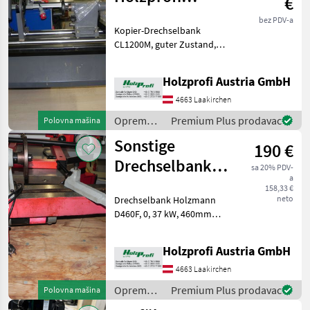
€
Sonstige
CL1200M
bez PDV-a
Kopier-Drechselbank
gebraucht
CL1200M, guter Zustand,
serienmäßige Austattung,
inkl. mitlaufender Lünette,
Holzprofi Austria GmbH
1, 1 kW, , 1200 mm
Tischweite, 215 mm
4663 Laakirchen
Spitzenhöhe, 350
Oprema
Premium Plus prodavac
Polovna mašina
kgPreisänderung
za šumu i
Sonstige
190 €
obradu
drveta /
Drechselbank
sa 20% PDV-
Holzprofi
a
Holzmann D460F
158,33 €
neto
Drechselbank Holzmann
gebraucht
D460F, 0, 37 kW, 460mm
Spitzenweite, 150mm
Spitzenhöhe, 650 - 3800
Holzprofi Austria GmbH
U/min, 25
kgPreisänderungen
4663 Laakirchen
vorbehalten, Irrtümer,
Oprema
Premium Plus prodavac
Polovna mašina
Druck- und Satzfehler vorb
za šumu i