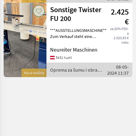
obradu drveta / Hager
Sonstige Twister
2.425
FU 200
€
sa 20% PDV-
***AUSSTELLUNGSMASCHINE***
a
Zum Verkauf steht eine
2.020,83 €
neuwertige
neto
Drechselmeister Twister FU
Neureiter Maschinen
200 Drechselbank mit einer
5431 Kuchl
Spitzenweite von 715 mm.
08-05-
Die Ausstellungsmasch
Oprema za šumu i obradu
2024 11:37
Nova mašina
drveta / Sonstige