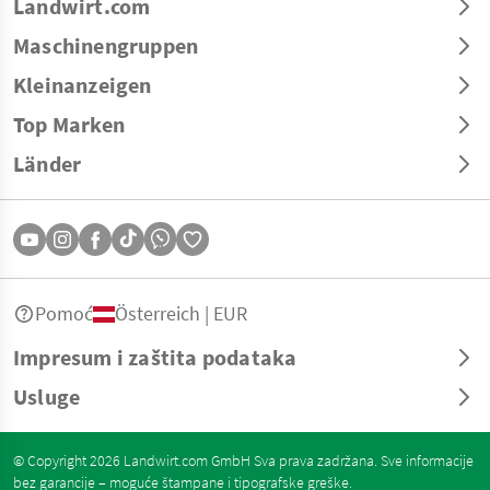
Landwirt.com
Maschinengruppen
Kleinanzeigen
Top Marken
Länder
Pomoć
Österreich | EUR
Impresum i zaštita podataka
Usluge
© Copyright 2026 Landwirt.com GmbH Sva prava zadržana. Sve informacije
bez garancije – moguće štampane i tipografske greške.