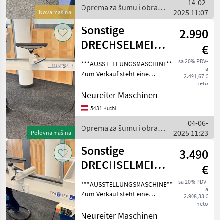
14-02-
Die Ausstellungsmaschine
Oprema za šumu i obradu
2025 11:07
Nova mašina
drveta / Sonstige
Sonstige
2.990
DRECHSELMEISTER
€
Drechselmaschine
sa 20% PDV-
***AUSSTELLUNGSMASCHINE***
a
STRATOS FU-230
Zum Verkauf steht eine
2.491,67 €
neuwertige
neto
Drechselmeister Stratos FU
Neureiter Maschinen
230 LV (Langversion)
5431 Kuchl
Drechselbank,
04-06-
Drechselmaschine mit einer
Oprema za šumu i obradu
2025 11:23
Spitzenweite
Polovna mašina
drveta / Sonstige
Sonstige
3.490
DRECHSELMEISTER
€
Drechselmaschine
sa 20% PDV-
***AUSSTELLUNGSMASCHINE***
a
TWISTER XL
Zum Verkauf steht eine
2.908,33 €
neuwertige
neto
Drechselmeister TWISTER
Neureiter Maschinen