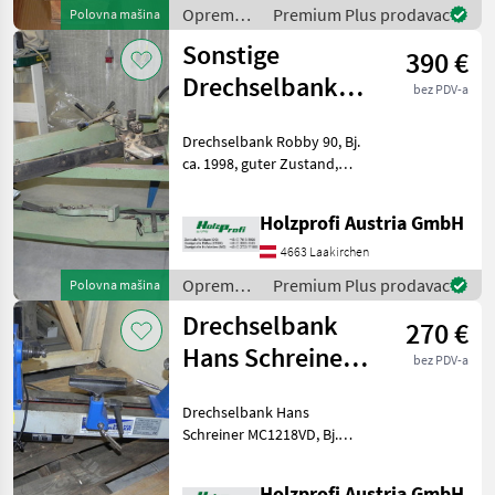
Spitzenhöhe, 35
Oprema
Premium Plus prodavac
Polovna mašina
kgPreisänderungen
za šumu i
vorbeha
Sonstige
390 €
obradu
drveta /
Drechselbank
bez PDV-a
Hans
Robby 90
Schreiner
Drechselbank Robby 90, Bj.
gebraucht
ca. 1998, guter Zustand,
inkl. Kopierer, 900 mm
SpitzenweitePreisänderungen
Holzprofi Austria GmbH
vorbehalten, Irrtümer,
Druck- und Satzfehler
4663 Laakirchen
vorbehalten Opre
Oprema
Premium Plus prodavac
Polovna mašina
za šumu i
Drechselbank
270 €
obradu
drveta /
Hans Schreiner
bez PDV-a
Sonstige
MC1218VD
Drechselbank Hans
gebraucht
Schreiner MC1218VD, Bj.
2015, guter Zustand, M33, 0,
7 kW (S6), 450 mm
Holzprofi Austria GmbH