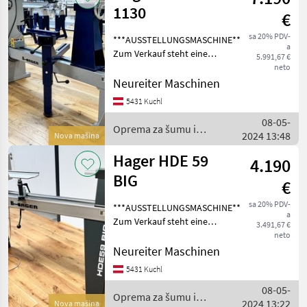
1130
€
sa 20% PDV-
***AUSSTELLUNGSMASCHINE***
a
Zum Verkauf steht eine
5.991,67 €
neuwertige HAGER KHDE
neto
1130 Drechselbank mit
Neureiter Maschinen
einer Spitzenhöhe von 565
5431 Kuchl
mm. Die
08-05-
Ausstellungsmaschine
Oprema za šumu i
2024 13:48
befindet sic
Nova mašina
obradu drveta / Hager
Hager HDE 59
4.190
BIG
€
sa 20% PDV-
***AUSSTELLUNGSMASCHINE***
a
Zum Verkauf steht eine
3.491,67 €
neuwertige HAGER HDE-59
neto
BIG Drechselbank mit einer
Neureiter Maschinen
Spitzenweite von 1.000 mm.
5431 Kuchl
Die Ausstellungsmaschine
08-05-
befindet
Oprema za šumu i
2024 13:22
Nova mašina