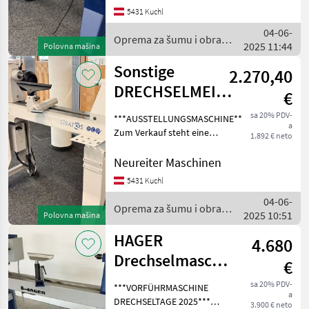
XL Drechselbank,
5431 Kuchl
Drechselmaschine mit einer
04-06-
Spitzenweite von 800 mm.
Oprema za šumu i obradu
2025 11:44
Die Aus
Polovna mašina
drveta / Sonstige
Sonstige
2.270,40
DRECHSELMEISTER
€
Drechselmaschine
sa 20% PDV-
***AUSSTELLUNGSMASCHINE***
a
STRATOS ECO
Zum Verkauf steht eine
1.892 € neto
neuwertige
Drechselmeister STRATOS
Neureiter Maschinen
ECO Drechselmaschine mit
5431 Kuchl
einer Spitzenweite von 680
04-06-
mm. Die Ausstellungsmasc
Oprema za šumu i obradu
2025 10:51
Polovna mašina
drveta / Sonstige
HAGER
4.680
Drechselmaschine
€
HDE300
sa 20% PDV-
***VORFÜHRMASCHINE
a
DRECHSELTAGE 2025***
3.900 € neto