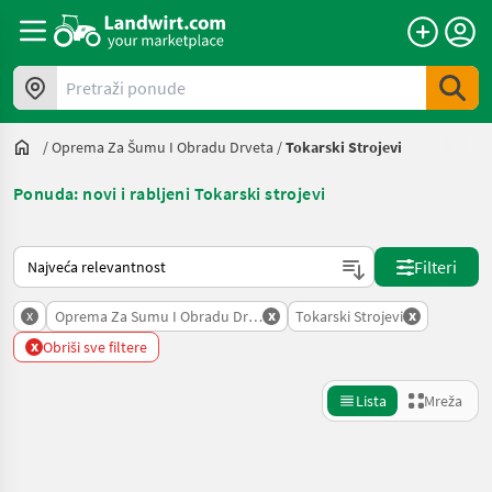
Pretraži ponude
/
Oprema Za Šumu I Obradu Drveta
/
Tokarski Strojevi
Ponuda: novi i rabljeni Tokarski strojevi
Način na koji sortira Landwirt.com
Filteri
x
x
x
Oprema Za Sumu I Obradu Drveta
Tokarski Strojevi
x
Obriši sve filtere
Lista
Mreža