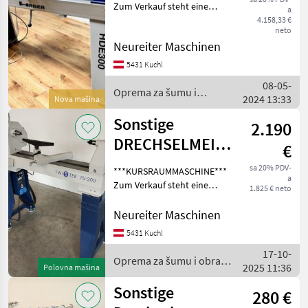
Zum Verkauf steht eine
a
neuwertige HAGER HDE 300
4.158,33 €
neto
Drechselmaschine mit einer
Neureiter Maschinen
Motorleistung von 3 PS. Die
Ausstellungsmaschine
5431 Kuchl
befindet s
08-05-
Oprema za šumu i
2024 13:33
Nova mašina
obradu drveta / Hager
Sonstige
2.190
DRECHSELMEISTER
€
Drechselmaschine
sa 20% PDV-
***KURSRAUMMASCHINE***
a
Twister FU 200
Zum Verkauf steht eine
1.825 € neto
gebrauchte
Kursraummaschine
Neureiter Maschinen
Drechselmeister Twister FU
5431 Kuchl
200 mit einer Spitzenweite
17-10-
von 715 mm. Die Maschine
Oprema za šumu i obradu
2025 11:36
befindet
Polovna mašina
drveta / Sonstige
Sonstige
280 €