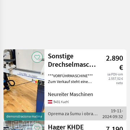
Sonstige
2.890
Drechselmaschine
€
Stratos LV
sa PDV-om
***VORFÜHRMASCHINE***
2.557,52 €
Zum Verkauf steht eine
neto
neuwertige
Drechselmeister Stratos FU
Neureiter Maschinen
230 LV (Langversion)
5431 Kuchl
Drechselbank,
19-11-
Drechselmaschine mit einer
Oprema za šumu i obradu
2024 09:32
Spitzenweite von
demonstraciona mašina
drveta / Sonstige
Hager KHDE
7.190