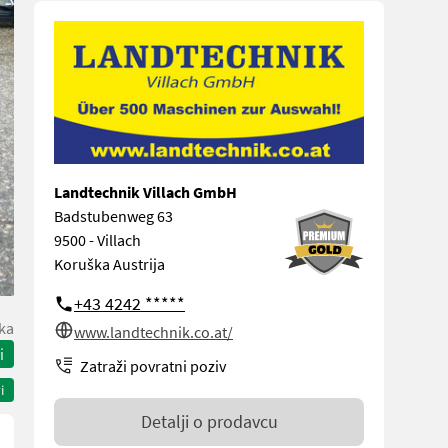
Landtechnik Villach GmbH
Badstubenweg 63
9500 - Villach
Koruška Austrija
+43 4242 *****
ka
www.landtechnik.co.at/
i
Zatraži povratni poziv
i
Detalji o prodavcu