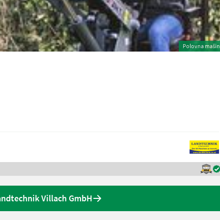
Polovna maši
ndtechnik Villach GmbH