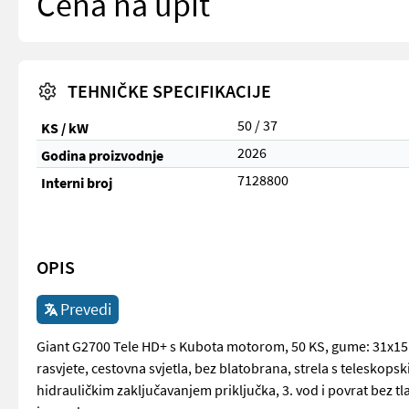
Cena na upit
TEHNIČKE SPECIFIKACIJE
50 / 37
KS / kW
2026
Godina proizvodnje
7128800
Interni broj
OPIS
Prevedi
Giant G2700 Tele HD+ s Kubota motorom, 50 KS, gume: 31x15.5
rasvjete, cestovna svjetla, bez blatobrana, strela s teleskopsk
hidrauličkim zaključavanjem priključka, 3. vod i povrat bez 