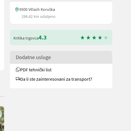
9500 Villach Koruška
296.42 km udaljeno
, cestovna svjetla, bez blatobrana, strela s teleskopskim produžetk
4.3
Kritika trgovca
Dodatne usluge
PDF tehnički list
Da li ste zainteresovani za transport?