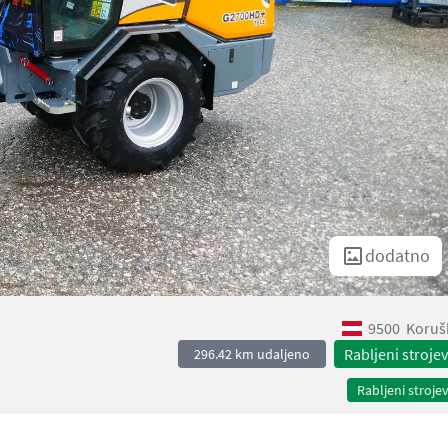
dodatno
9500
Koruš
Rabljeni strojev
296.42 km udaljeno
Rabljeni strojev