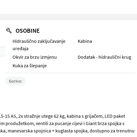
OSOBINE
Hidraulično zaključavanje
Kabina
uređaja
Okvir za brzu izmjenu
Dodatak - hidraulični krug
Kuka za šlepanje
Gorivo:
-15 AS, 2x stražnje utege 62 kg, kabina s grijačem, LED paket
im produžetkom, ventili za pucanje cijevi i Giant brza spojka s
tlaka, manevarska spojnica + kuglasta spojka, dostupno za trenutnu