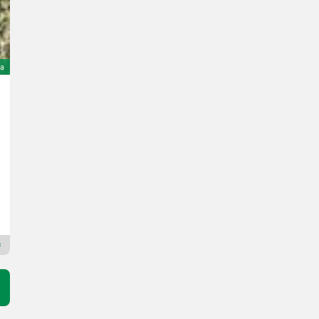
na
Giant D 337 T
29.900 €
sa PDV-om
26.460,18 € neto
35 KS/26 kW
God. pr. 2012
3661 h
Landtechnik Villach GmbH
9500 Koruška
Premium Gold prodavac