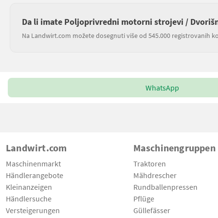
Da li imate Poljoprivredni motorni strojevi / Dvoriš
Na Landwirt.com možete dosegnuti više od 545.000 registrovanih ko
WhatsApp
Landwirt.com
Maschinengruppen
Maschinenmarkt
Traktoren
Händlerangebote
Mähdrescher
Kleinanzeigen
Rundballenpressen
Händlersuche
Pflüge
Versteigerungen
Güllefässer