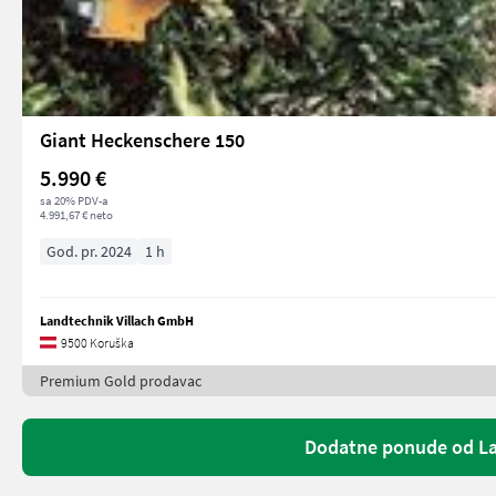
Giant Heckenschere 150
5.990 €
sa 20% PDV-a
4.991,67 € neto
God. pr. 2024
1 h
Landtechnik Villach GmbH
9500 Koruška
Premium Gold prodavac
Dodatne ponude od La