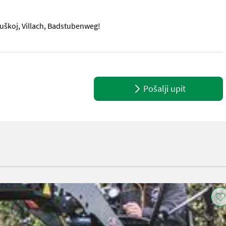
ruškoj, Villach, Badstubenweg!
5 AS, 2x stražnje utege 62 kg, kabina s grijačem, LED paket rasvjete
Pošalji upit