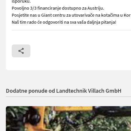
isporuku.
Povoljno 3/3 financiranje dostupno za Austriju.
Posjetite nas u Giant centru za utovarivače na kotačima u Ko
Naš tim rado će odgovoriti na sva vaša daljnja pitanja!
Giant G2700 Tele HD+ s Kubota motorom, 50 KS, gume: 31x15.5-1
Dodatne ponude od Landtechnik Villach GmbH