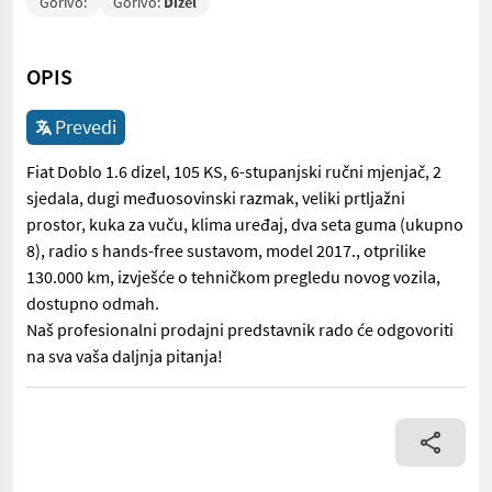
Gorivo:
Gorivo:
Dizel
OPIS
Prevedi
Fiat Doblo 1.6 dizel, 105 KS, 6-stupanjski ručni mjenjač, 2
sjedala, dugi međuosovinski razmak, veliki prtljažni
prostor, kuka za vuču, klima uređaj, dva seta guma (ukupno
8), radio s hands-free sustavom, model 2017., otprilike
130.000 km, izvješće o tehničkom pregledu novog vozila,
dostupno odmah.
Naš profesionalni prodajni predstavnik rado će odgovoriti
na sva vaša daljnja pitanja!
Fiat Doblo 1.6 dizel, 105 KS, 6-stupanjski ručni mjenjač, 2 sje