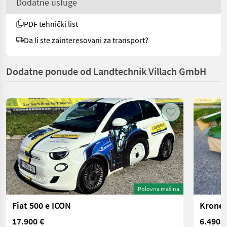
Dodatne usluge
PDF tehnički list
Da li ste zainteresovani za transport?
Dodatne ponude od Landtechnik Villach GmbH
Polovna mašina
Fiat 500 e ICON
Krone 
17.900 €
6.490 €