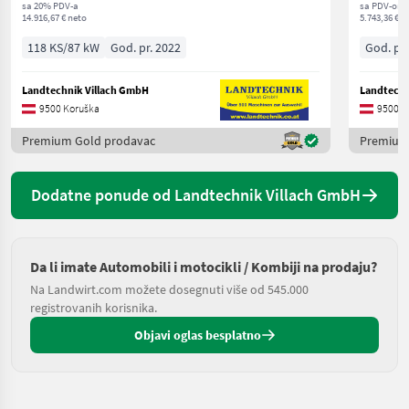
sa 20% PDV-a
sa PDV-om
14.916,67 € neto
5.743,36 € n
118 KS/87 kW
God. pr. 2022
God. pr.
Landtechnik Villach GmbH
Landtechn
9500 Koruška
9500 K
Premium Gold prodavac
Premium
Dodatne ponude od Landtechnik Villach GmbH
Da li imate Automobili i motocikli / Kombiji na prodaju?
Na Landwirt.com možete dosegnuti više od 545.000
registrovanih korisnika.
Objavi oglas besplatno