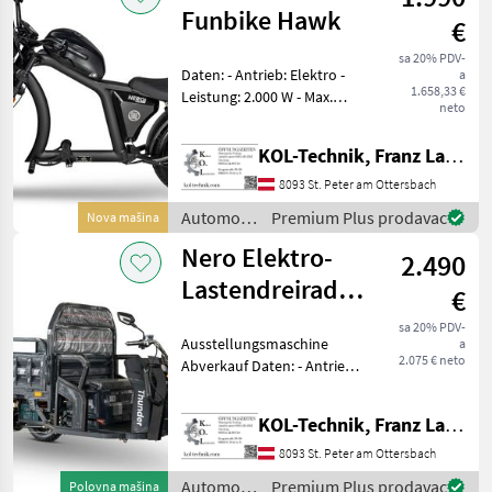
Funbike Hawk
€
sa 20% PDV-
Daten: - Antrieb: Elektro -
a
1.658,33 €
Leistung: 2.000 W - Max.
neto
Geschwindigkeit: 45 km/h -
Geschwindigkeitsstufen: 3 -
KOL-Technik, Franz Lampl-Küssner
Reichweite: 60–80 km -
Akku: 60V/30Ah Lithium - La
8093 St. Peter am Ottersbach
Automobili
Premium Plus prodavac
Nova mašina
i
Nero Elektro-
2.490
motocikli
/ Nero
Lastendreirad/Tuk-
€
Tuk Thunder
sa 20% PDV-
Ausstellungsmaschine
a
2.075 € neto
Abverkauf Daten: - Antrieb:
Elektro - Motor: 600 W -
Batterie: 60 V, 45 Ah -
KOL-Technik, Franz Lampl-Küssner
Bremse: Scheibenbremse
vorne, Trommelbremse
8093 St. Peter am Ottersbach
hinten - Max. G
Automobili
Premium Plus prodavac
Polovna mašina