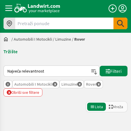
Pretraži ponude
/
Automobili I Motocikli
/
Limuzine
/
Rover
Tržište
Način na koji sortira Landwirt.com
Filteri
x
x
x
x
Automobili I Motocikli
Limuzine
Rover
x
Obriši sve filtere
Lista
Mreža