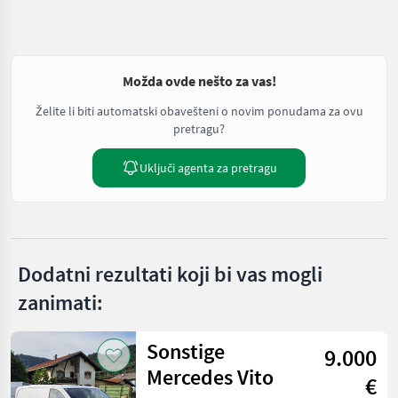
Možda ovde nešto za vas!
Želite li biti automatski obavešteni o novim ponudama za ovu
pretragu?
Uključi agenta za pretragu
Dodatni rezultati koji bi vas mogli
zanimati:
Sonstige
9.000
Mercedes Vito
€