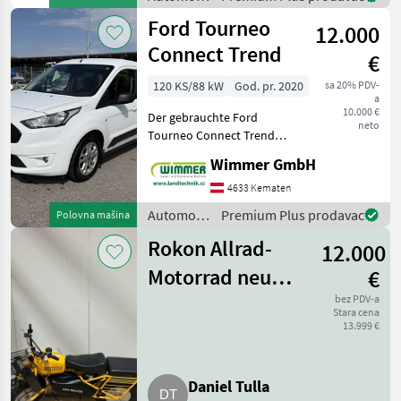
i
Ford Tourneo
12.000
motocikli
/ Nero
Connect Trend
€
120 KS/88 kW
God. pr. 2020
sa 20% PDV-
a
10.000 €
Der gebrauchte Ford
neto
Tourneo Connect Trend
L1H1 2, 2 t überzeugt durch
Wimmer GmbH
seine hohe
Alltagstauglichkeit, den
4633 Kematen
großzügigen Innenraum
Automobili
Premium Plus prodavac
Polovna mašina
und eine umfangreiche
i
Ausstattung. Das
Rokon Allrad-
12.000
motocikli
/ Ford
Motorrad neu
€
Trail-Breaker
bez PDV-a
Stara cena
13.999 €
Daniel Tulla