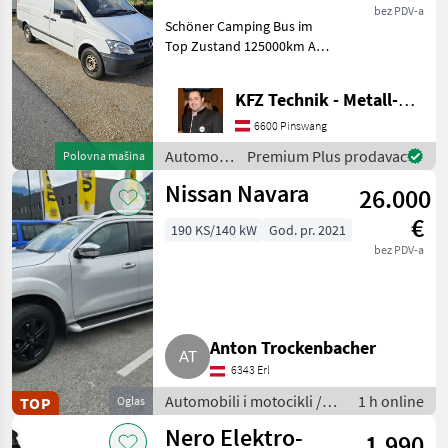
bez PDV-a
Schöner Camping Bus im
Top Zustand 125000km Als
Transporter und Camper
Einsatzbar Navi
KFZ Technik - Metall-Maschinenbau Wörle
Rückkamera Kein Allrad 3-
Sitzer Diesel 130PS 2
6600 Pinswang
Besitzer Automobili i
Automobili
Premium Plus prodavac
Polovna mašina
i
Nissan Navara
26.000
motocikli
/ Sonstige
€
190 KS/140 kW
God. pr. 2021
bez PDV-a
Anton Trockenbacher
6343 Erl
Automobili i motocikli /
1 h online
TOP
Oglas
Terenci-Offroaderi
Nero Elektro-
1.990