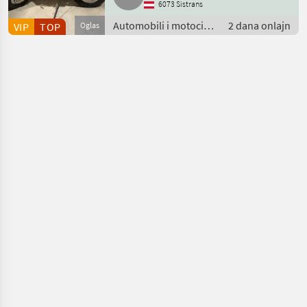
6073 Sistrans
Automobili i motocikli
2 dana onlajn
VIP
TOP
Oglas
/ Motori