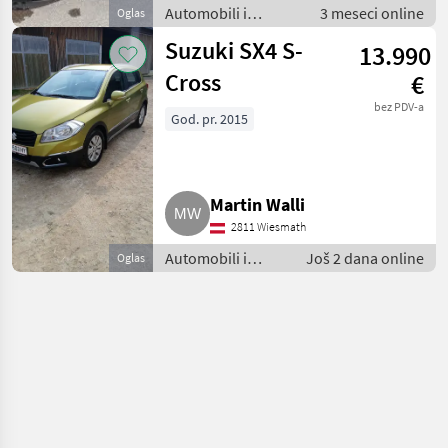
Automobili i
3 meseci online
Oglas
motocikli /
Suzuki SX4 S-
13.990
Limuzine
Cross
€
bez PDV-a
God. pr. 2015
Martin Walli
2811 Wiesmath
Automobili i
Još 2 dana online
Oglas
motocikli /
Limuzine