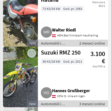
Stara cena
850 €
73 KS/54 kW
God. pr. 1983
Walter Riedl
4654 Bad Wimsbach-Neydharting
Automobili i
2 meseci online
Oglas
motocikli /
Suzuki RMZ 250
3.100
Limuzine
€
38 KS/28 kW
God. pr. 2011
bez PDV-a
Hannes Großberger
8354 St. Anna am Aigen
Automobili i
3 meseci online
Oglas
motocikli /