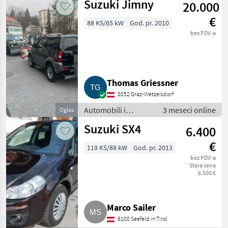
Suzuki Jimny
20.000
Limuzine
€
88 KS/65 kW
God. pr. 2010
bez PDV-a
Thomas Griessner
8052 Graz-Wetzelsdorf
Automobili i
3 meseci online
Oglas
motocikli /
Suzuki SX4
6.400
Limuzine
€
119 KS/88 kW
God. pr. 2013
bez PDV-a
Stara cena
6.500 €
Marco Sailer
6100 Seefeld in Tirol