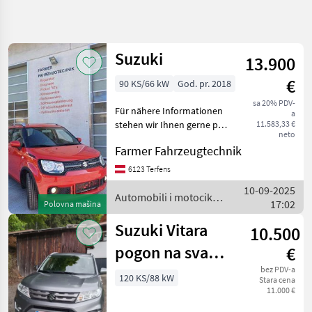
Precizirajte
pretragu
Suzuki
13.900
Kategorija
Država
Filteri
4
€
90 KS/66 kW
God. pr. 2018
Prikaži
sa 20% PDV-
TRENUTNA
Für nähere Informationen
Resetuj
10
a
PUTANJA
stehen wir Ihnen gerne per
11.583,33 €
rezultata
neto
Telefon oder Mail zur
Auto,
Farmer Fahrzeugtechnik
kamion,
Verfügung. Gerne beraten
moped
wir sie über unsere
6123 Terfens
Automobili I
Finanzierungsarten und
10-09-2025
Motocikli
machen Ihnen ein Angeb
Automobili i motocikli
17:02
Polovna mašina
Limuzine
/ Suzuki
Suzuki Vitara
10.500
Suzuki
pogon na sva
€
IZABERITE
KATEGORIJU
četiri kotača
bez PDV-a
120 KS/88 kW
Stara cena
11.000 €
Suzuki