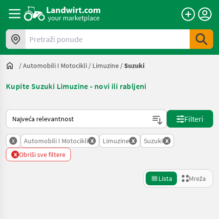
Pretraži ponude
/
Automobili I Motocikli
/
Limuzine
/
Suzuki
Kupite Suzuki Limuzine - novi ili rabljeni
Način na koji sortira Landwirt.com
Filteri
x
x
x
x
Automobili I Motocikli
Limuzine
Suzuki
x
Obriši sve filtere
Lista
Mreža