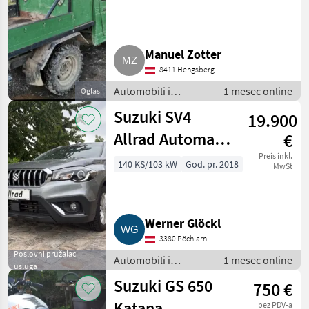
Manuel Zotter
8411 Hengsberg
Automobili i
1 mesec online
Oglas
motocikli / Limuzine
Suzuki SV4
19.900
Allrad Automatik
€
Anhängerkupplung,
Preis inkl.
140 KS/103 kW
God. pr. 2018
MwSt
nur 49.000 km
Werner Glöckl
3380 Pöchlarn
Poslovni pružalac
Automobili i
1 mesec online
usluga
motocikli / Limuzine
Suzuki GS 650
750 €
Katana
bez PDV-a