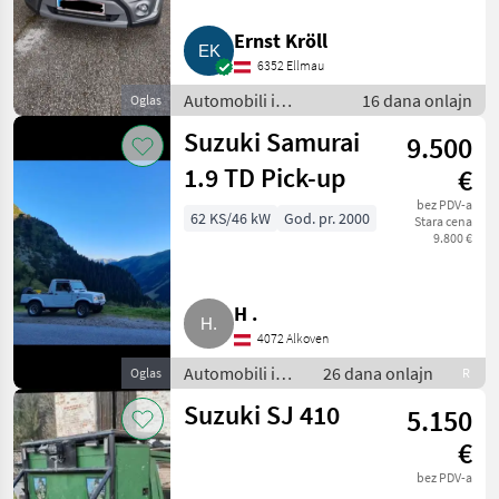
Skoda
Ernst Kröll
6352 Ellmau
Mercedes
Automobili i
16 dana onlajn
Oglas
motocikli / Limuzine
Ford
Suzuki Samurai
9.500
1.9 TD Pick-up
€
Fiat
bez PDV-a
62 KS/46 kW
God. pr. 2000
Stara cena
Nissan
9.800 €
Prikaži
sve
H .
(18)
4072 Alkoven
MARKETPLACE
Automobili i
26 dana onlajn
Oglas
R
Ponude
motocikli /
Marketplace
Oglasi
Suzuki SJ 410
5.150
trgovaca
Limuzine
€
bez PDV-a