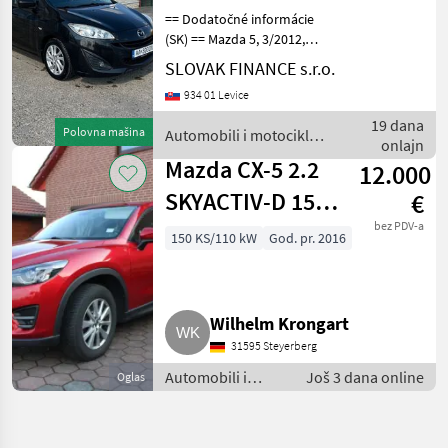
== Dodatočné informácie
(SK) == Mazda 5, 3/2012,
2.0b , 179116 km, manuálna
SLOVAK FINANCE s.r.o.
6 stupňová prevodovka, 7
934 01 Levice
miest na sedenie,
klimatizácia, , multifunkčný
19 dana
Polovna mašina
Automobili i motocikli /
volant, radio C
onlajn
Mazda
Mazda CX-5 2.2
12.000
SKYACTIV-D 150
€
Exclusive-Line
bez PDV-a
150 KS/110 kW
God. pr. 2016
FWD
Wilhelm Krongart
31595 Steyerberg
Automobili i
Još 3 dana online
Oglas
motocikli /
Limuzine