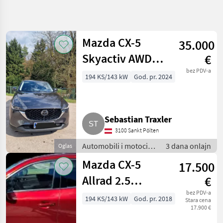
Precizirajte
pretragu
Mazda CX-5
35.000
Kategorija
Država
Filteri
4
Skyactiv AWD
€
Exclusive
bez PDV-a
Prikaži 5
194 KS/143 kW
God. pr. 2024
TRENUTNA
Resetuj
PUTANJA
rezultata
Auto,
kamion,
moped
Sebastian Traxler
Automobili I
3100 Sankt Pölten
Motocikli
Automobili i motocikli
3 dana onlajn
Oglas
Limuzine
/ Limuzine
Mazda CX-5
17.500
Mazda
Allrad 2.5
€
IZABERITE
KATEGORIJU
SKYACTIV-G 194
bez PDV-a
194 KS/143 kW
God. pr. 2018
Stara cena
17.900 €
Revolution Top
Mazda