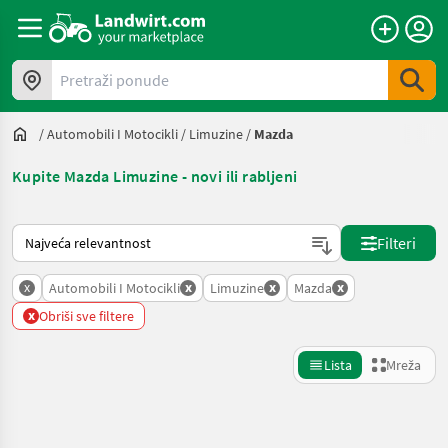
Pretraži ponude
/
Automobili I Motocikli
/
Limuzine
/
Mazda
Kupite Mazda Limuzine - novi ili rabljeni
Način na koji sortira Landwirt.com
Filteri
x
x
x
x
Automobili I Motocikli
Limuzine
Mazda
x
Obriši sve filtere
Lista
Mreža