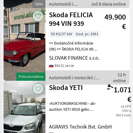
Automobili i
Još 8 dana online
Oglas
motocikli /
Skoda FELICIA
49.900
Limuzine
994 VIN 939
€
50 KS/37 kW
God. pr. 1961
== Dodatočné informácie
(SK) == ŠKODA FELICIA 994
r.v. 01/1961, 23 km, 36, 8 kW,
SLOVAK FINANCE s.r.o.
1089 cm3, manuál 4
934 01 Levice
rýchlostný, benzín, 4 miest
na sedenie, komplet po GO,
12 h
Polovna mašina
Automobili i motocikli /
preukaz
online
Skoda
Skoda YETI
1.071
€
-AUKTIONSMASCHINE-- ab-
sa 19%
auction YETI 0010 gebr.
PDV-a
Skoda Yeti 0020
900 € neto
Erstzulassung 2015 0030
AGRAVIS Technik BvL GmbH
Laufleistung: ca. 161.000 km