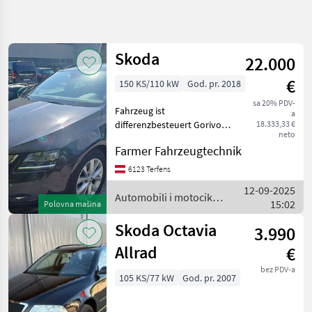
Precizirajte
pretragu
Skoda
22.000
Kategorija
Država
Filteri
4
€
150 KS/110 kW
God. pr. 2018
Prikaži
sa 20% PDV-
TRENUTNA
Fahrzeug ist
Resetuj
29
a
PUTANJA
differenzbesteuert Gorivo:
18.333,33 €
rezultata
neto
Dizel, Automatski pogon,
Auto,
Farmer Fahrzeugtechnik
kamion,
Gorivo: , ABS, Zračni jastuk
moped
(airbag), Aluminjski
6123 Terfens
Automobili I
naplatci, 5 vrata, :
12-09-2025
Motocikli
Automatski pogon
Automobili i motocikli
15:02
Polovna mašina
Automobili i motoc
Limuzine
/ Skoda
Skoda Octavia
3.990
Skoda
Allrad
€
IZABERITE
KATEGORIJU
bez PDV-a
105 KS/77 kW
God. pr. 2007
Skoda