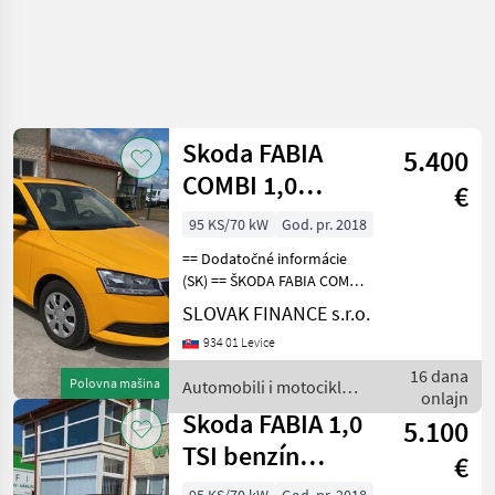
Skoda FABIA
5.400
COMBI 1,0
€
benzin TSI
95 KS/70 kW
God. pr. 2018
manual VIN 186
== Dodatočné informácie
(SK) == ŠKODA FABIA COMBI
1, 0 TSI benzín r.v. 11/2018,
SLOVAK FINANCE s.r.o.
86 920 km, EURO 6, 70 kW,
934 01 Levice
999 cm3, manuál 5st,
tempomat, klimatizácia,
16 dana
Polovna mašina
Automobili i motocikli /
rádio, Bluet
onlajn
Skoda
Skoda FABIA 1,0
5.100
TSI benzín
€
COMBI manual