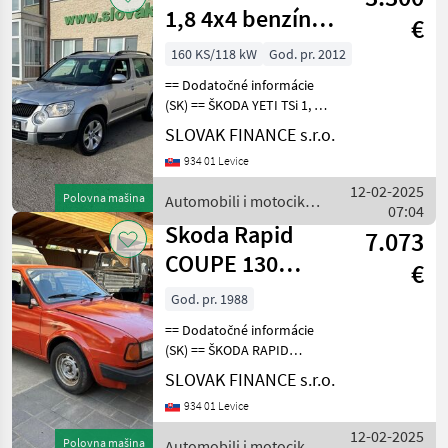
1,8 4x4 benzín
€
VIN 545
160 KS/118 kW
God. pr. 2012
== Dodatočné informácie
(SK) == ŠKODA YETI TSi 1, 8
4x4 benzín r.v. 2012, 295 000
SLOVAK FINANCE s.r.o.
km, 118 kW, manuálna
934 01 Levice
prevodovka, 5 miest na
sedenie, klimatizácia, rádio
12-02-2025
Polovna mašina
Automobili i motocikli
+ CD, 4x
07:04
/ Skoda
Skoda Rapid
7.073
COUPE 130
€
manuál VIN 358
God. pr. 1988
== Dodatočné informácie
(SK) == ŠKODA RAPID
COUPE 130 r.v. 1988, 57315
SLOVAK FINANCE s.r.o.
km, 1280 cm3, benzín,
934 01 Levice
manuálna prevodovka,
dvojdverová, vozidlo má
12-02-2025
Polovna mašina
Automobili i motocikli