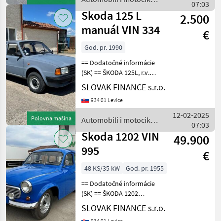
zahranicný TP, Batérie m
07:03
/ Skoda
Skoda 125 L
2.500
manuál VIN 334
€
God. pr. 1990
== Dodatočné informácie
(SK) == ŠKODA 125L, r.v.
1/1990, 1174cm3, 36ke,
SLOVAK FINANCE s.r.o.
manuál 5 rýchlostný, s TP a
934 01 Levice
TEC, cena: 2500€ nie je
možný odpocet DPH
12-02-2025
Polovna mašina
Automobili i motocikli
Automobili i mo
07:03
/ Skoda
Skoda 1202 VIN
49.900
995
€
48 KS/35 kW
God. pr. 1955
== Dodatočné informácie
(SK) == ŠKODA 1202
r.v.:12/1955, 35 kW, 1221
SLOVAK FINANCE s.r.o.
cm3, benzín, manuál 4
934 01 Levice