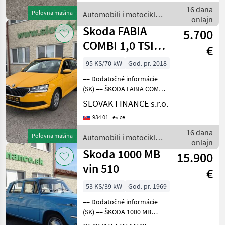
tempomat, klimatizácia,
16 dana
Polovna mašina
Automobili i motocikli /
rádio, Bluet
onlajn
Skoda
Skoda FABIA
5.700
COMBI 1,0 TSI
€
VIN 142
95 KS/70 kW
God. pr. 2018
== Dodatočné informácie
(SK) == ŠKODA FABIA COMBI
1, 0 TSI benzín r.v. 11/2018,
SLOVAK FINANCE s.r.o.
69 676 km, EURO 6, 70 kW,
934 01 Levice
999 cm3, manuál 5st,
tempomat, klimatizácia,
16 dana
Polovna mašina
Automobili i motocikli /
rádio, Bluet
onlajn
Skoda
Skoda 1000 MB
15.900
vin 510
€
53 KS/39 kW
God. pr. 1969
== Dodatočné informácie
(SK) == ŠKODA 1000 MB
rv:7/1969, 6388 km, 39 kw,