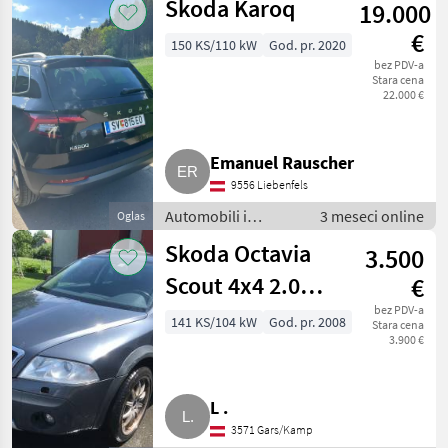
Skoda Karoq
19.000
Limuzine
€
150 KS/110 kW
God. pr. 2020
bez PDV-a
Stara cena
22.000 €
Emanuel Rauscher
9556 Liebenfels
Automobili i
3 meseci online
Oglas
motocikli /
Skoda Octavia
3.500
Limuzine
Scout 4x4 2.0
€
TDI
bez PDV-a
141 KS/104 kW
God. pr. 2008
Stara cena
3.900 €
L .
3571 Gars/Kamp