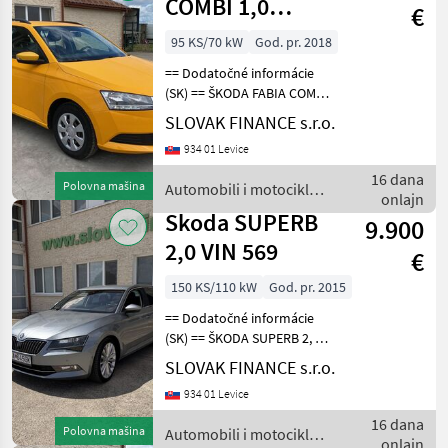
COMBI 1,0
€
benzin E6
95 KS/70 kW
God. pr. 2018
manual VIN 266
== Dodatočné informácie
(SK) == ŠKODA FABIA COMBI
1, 0 TSI benzín r.v. 10/2018,
SLOVAK FINANCE s.r.o.
76 285 km, EURO 6, 70 kW,
934 01 Levice
999 cm3, manuál 5st,
tempomat, klimatizácia,
16 dana
Polovna mašina
Automobili i motocikli /
rádio, Bluet
onlajn
Skoda
Skoda SUPERB
9.900
2,0 VIN 569
€
150 KS/110 kW
God. pr. 2015
== Dodatočné informácie
(SK) == ŠKODA SUPERB 2, 0
diesel r.v. 12/2015, 284 877
SLOVAK FINANCE s.r.o.
km, EURO 6b, 110 kW, 1968
934 01 Levice
cm3, manuál 6-st.,
elektricky ovládané predné
16 dana
Polovna mašina
Automobili i motocikli /
sedadlá s pa
onlajn