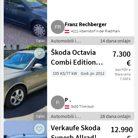
Franz Rechberger
4211 Alberndorf in der Riedmark
Automobili i
14 dana onlajn
Oglas
motocikli / Limuzine
Škoda Octavia
7.300
Combi Edition
€
Twenty, 105 PS
bez PDV-a
105 KS/77 kW
God. pr. 2012
Stara cena
7.500 €
Benzin, 2012
P .
8430 Tillmitsch
Automobili i
28 dana onlajn
Oglas
motocikli / Limuzine
Verkaufe Skoda
12.990
Superb Allrad!