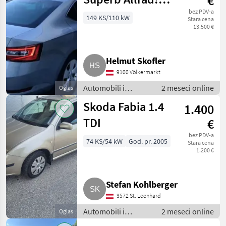
€
(Superb)
bez PDV-a
149 KS/110 kW
Stara cena
13.500 €
Helmut Skofler
9100 Völkermarkt
Automobili i
2 meseci online
Oglas
motocikli /
Skoda Fabia 1.4
1.400
Limuzine
TDI
€
bez PDV-a
74 KS/54 kW
God. pr. 2005
Stara cena
1.200 €
Stefan Kohlberger
3572 St. Leonhard
Automobili i
2 meseci online
Oglas
motocikli /