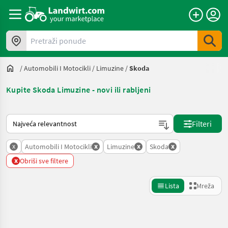
Pretraži ponude
/
Automobili I Motocikli
/
Limuzine
/
Skoda
Kupite Skoda Limuzine - novi ili rabljeni
Način na koji sortira Landwirt.com
Filteri
x
x
x
x
Automobili I Motocikli
Limuzine
Skoda
x
Obriši sve filtere
Lista
Mreža