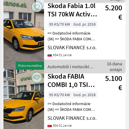
Skoda
Skoda Fabia 1.0l
5.200
TSI 70kW Active
€
Combi vin 423
95 KS/70 kW
God. pr. 2018
== Dodatočné informácie
(SK) == ŠKODA FABIA COMBI
1, 0 TSI benzín r.v. 11/2018,
SLOVAK FINANCE s.r.o.
82 772 km, EURO 6, 70 kW,
934 01 Levice
999 cm3, manuál 5st,
tempomat, klimatizácia,
16 dana
Polovna mašina
Automobili i motocikli /
rádio, Bluet
onlajn
Skoda
Skoda FABIA
5.100
COMBI 1,0 TSI
€
VIN 090
95 KS/70 kW
God. pr. 2018
== Dodatočné informácie
(SK) == ŠKODA FABIA COMBI
1, 0 TSI benzín r.v. 11/2018,
SLOVAK FINANCE s.r.o.
85 480 km, EURO 6, 70 kW,
934 01 Levice
999 cm3, manuál 5st,