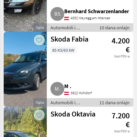
Mercedes
Bernhard Schwarzenlander
4852 Weyregg am Attersee
Ford
Automobili i
10 dana onlajn
Oglas
motocikli / Limuzine
Fiat
Skoda Fabia
4.200
€
Volkswagen
85 KS/63 kW
bez PDV-a
Nissan
Prikaži
sve
M .
(18)
3622 Mühldorf
MARKETPLACE
Automobili i
11 dana onlajn
Oglas
Ponude
motocikli / Limuzine
Marketplace
Oglasi
Skoda Oktavia
7.200
trgovaca
€
bez PDV-a