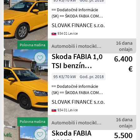
95 KS/70 kW
God. pr. 2018
VIN 361
== Dodatočné informácie
(SK) == ŠKODA FABIA COMBI
1, 0 TSI benzín r.v. 11/2018,
SLOVAK FINANCE s.r.o.
90 629 km, EURO 6, 70 kW,
934 01 Levice
999 cm3, manuál 5st,
tempomat, klimatizácia,
16 dana
Polovna mašina
Automobili i motocikli /
rádio, Bluet
onlajn
Skoda
Skoda FABIA 1,0
6.400
TSI benzín
€
COMBI manual
95 KS/70 kW
God. pr. 2018
VIN 125
== Dodatočné informácie
(SK) == ŠKODA FABIA COMBI
1, 0 TSI benzín r.v. 11/2018,
SLOVAK FINANCE s.r.o.
38 647 km, EURO 6, 70 kW,
934 01 Levice
999 cm3, manuál 5st,
tempomat, klimatizácia,
16 dana
Polovna mašina
Automobili i motocikli /
rádio, Bluet
onlajn
Skoda
Skoda FABIA
5.500