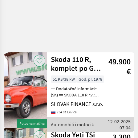
Skoda 110 R,
49.900
komplet po GO
€
VIN 865
51 KS/38 kW
God. pr. 1978
== Dodatočné informácie
(SK) == ŠKODA 110 R r.v.:
1978, 22 km, 1107 cm3, 37, 5
SLOVAK FINANCE s.r.o.
kW, manuál 4 rýchlostný,
934 01 Levice
benzín, 4 miest na sedenie,
komplet po GO, preukaz
12-02-2025
Polovna mašina
Automobili i motocikli
histori
07:04
/ Skoda
Skoda Yeti TSi
3.300