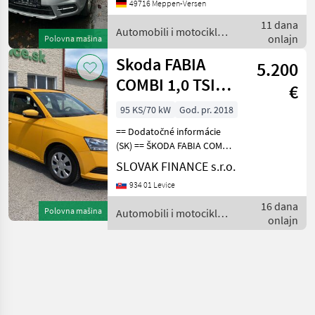
0040 2.0 TDI mit 110 PS
49716 Meppen-Versen
0050 Getriebeschaden (Syn
11 dana
Automobili i motocikli /
onlajn
Polovna mašina
Skoda
Skoda FABIA
5.200
COMBI 1,0 TSI
€
VIN 333
95 KS/70 kW
God. pr. 2018
== Dodatočné informácie
(SK) == ŠKODA FABIA COMBI
1, 0 TSI benzín r.v. 10/2018,
SLOVAK FINANCE s.r.o.
97 140 km, EURO 6, 70 kW,
934 01 Levice
999 cm3, manuál 5st,
tempomat, klimatizácia,
16 dana
Polovna mašina
Automobili i motocikli /
rádio, Bluet
onlajn
Skoda