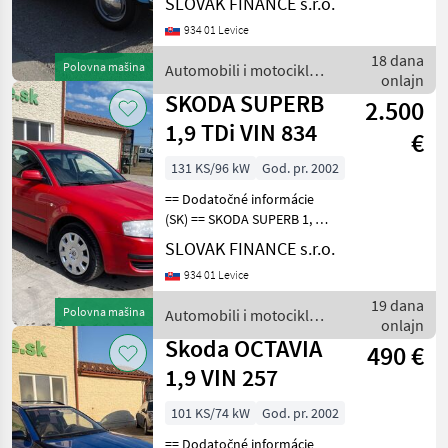
SLOVAK FINANCE s.r.o.
988 cm 3, benzín, manuál, s
934 01 Levice
TP + TEC CENA : 15900 EUR
nie je možný odpocet DPH
18 dana
Polovna mašina
Automobili i motocikli /
Gorivo
onlajn
Skoda
SKODA SUPERB
2.500
1,9 TDi VIN 834
€
131 KS/96 kW
God. pr. 2002
== Dodatočné informácie
(SK) == SKODA SUPERB 1, 9
TDi r.v. 11/2002, 449 780 km,
SLOVAK FINANCE s.r.o.
diesel, EURO 3, 96 kW, 1896
934 01 Levice
cm3, manuál, 4x elektrické
okná, elektrické zrkadlá, kl
19 dana
Polovna mašina
Automobili i motocikli /
onlajn
Skoda
Skoda OCTAVIA
490 €
1,9 VIN 257
101 KS/74 kW
God. pr. 2002
== Dodatočné informácie