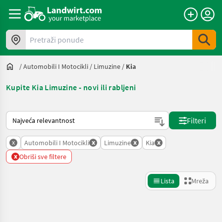
Pretraži ponude
/
Automobili I Motocikli
/
Limuzine
/
Kia
Kupite Kia Limuzine - novi ili rabljeni
Način na koji sortira Landwirt.com
Filteri
x
x
x
x
Automobili I Motocikli
Limuzine
Kia
x
Obriši sve filtere
Lista
Mreža