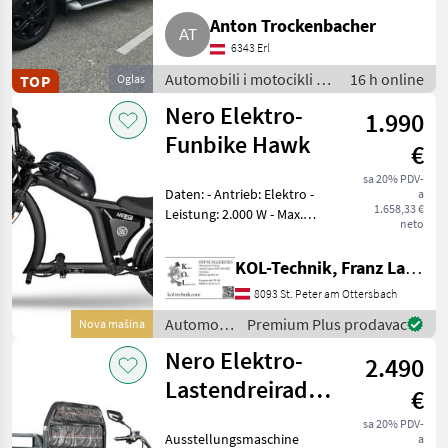
Anton Trockenbacher
6343 Erl
Automobili i motocikli /
16 h online
TOP
Oglas
Terenci-Offroaderi
Nero Elektro-
1.990
Funbike Hawk
€
sa 20% PDV-
Daten: - Antrieb: Elektro -
a
1.658,33 €
Leistung: 2.000 W - Max.
neto
Geschwindigkeit: 45 km/h -
Geschwindigkeitsstufen: 3 -
KOL-Technik, Franz Lampl-Küssner
Reichweite: 60–80 km -
Akku: 60V/30Ah Lithium - La
8093 St. Peter am Ottersbach
Automobili
Premium Plus prodavac
Nova mašina
i
Nero Elektro-
2.490
motocikli
/ Nero
Lastendreirad/Tuk-
€
Tuk Thunder
sa 20% PDV-
Ausstellungsmaschine
a