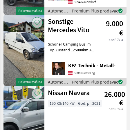
und Dach ✔️ optimal für
3654 Raxendorf
jeden Betrieb, Hof oder
Automobili
Premium Plus prodavac
Polovna mašina
i
Sonstige
9.000
motocikli
/ Nero
Mercedes Vito
€
bez PDV-a
Schöner Camping Bus im
Top Zustand 125000km Als
Transporter und Camper
Einsatzbar Navi
KFZ Technik - Metall-Maschinenbau Wörle
Rückkamera Kein Allrad 3-
Sitzer Diesel 130PS 2
6600 Pinswang
Besitzer Automobili i
Automobili
Premium Plus prodavac
Polovna mašina
i
Nissan Navara
26.000
motocikli
/ Sonstige
€
190 KS/140 kW
God. pr. 2021
bez PDV-a