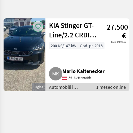
Precizirajte
pretragu
KIA Stinger GT-
27.500
Kategorija
Država
Filteri
4
Line/2.2 CRDI
€
4WD/A
bez PDV-a
Prikaži 1
200 KS/147 kW
God. pr. 2018
TRENUTNA
Resetuj
PUTANJA
rezultata
Limousine
Auto,
kamion,
moped
Mario Kaltenecker
Automobili I
3613 Attenreith
Motocikli
Automobili i
1 mesec online
Oglas
Limuzine
motocikli / Limuzine
Kia
IZABERITE
KATEGORIJU
Kia