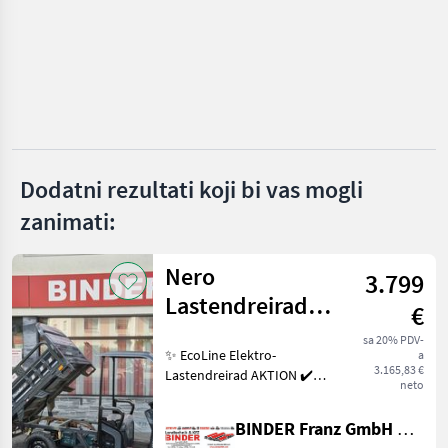
Skoda
Mercedes
Ford
Fiat
Dodatni rezultati koji bi vas mogli
Nissan
zanimati:
Prikaži
sve
Nero
3.799
(19)
Lastendreirad
€
MARKETPLACE
Thunder PRO
sa 20% PDV-
Ponude
✨ EcoLine Elektro-
a
TukTuk
Marketplace
Oglasi
3.165,83 €
trgovaca
Lastendreirad AKTION ✔️
neto
Modell : NERO Thunder PRO
✔️ in serienmäßiger
BINDER Franz GmbH & CoKG
Ausführung ✔️ mit 45km/h