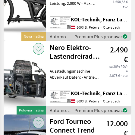
1.658,33 €
Leistung: 2.000 W - Max.
neto
Geschwindigkeit: 45 km/h -
Geschwindigkeitsstufen: 3 -
KOL-Technik, Franz Lampl-Küssner
Reichweite: 60–80 km -
Akku: 60V/30Ah Lithium - La
8093 St. Peter am Ottersbach
Automobili
Premium Plus prodavac
Nova mašina
i
Nero Elektro-
2.490
motocikli
/ Nero
Lastendreirad/Tuk-
€
Tuk Thunder
sa 20% PDV-
Ausstellungsmaschine
a
2.075 € neto
Abverkauf Daten: - Antrieb:
Elektro - Motor: 600 W -
Batterie: 60 V, 45 Ah -
KOL-Technik, Franz Lampl-Küssner
Bremse: Scheibenbremse
vorne, Trommelbremse
8093 St. Peter am Ottersbach
hinten - Max. G
Automobili
Premium Plus prodavac
Polovna mašina
i
Ford Tourneo
12.000
motocikli
/ Nero
Connect Trend
€