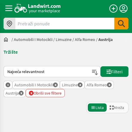
Pretraži ponude
/
Automobili I Motocikli
/
Limuzine
/
Alfa Romeo
/
Austrija
Tržište
Način na koji sortira Landwirt.com
Filteri
x
x
x
x
Automobili I Motocikli
Limuzine
Alfa Romeo
x
x
Austrija
Obriši sve filtere
Lista
Mreža