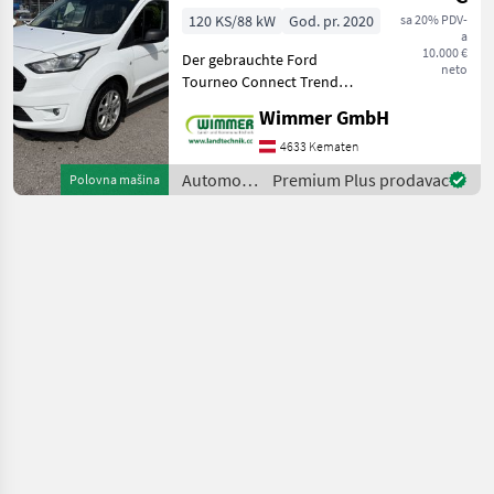
120 KS/88 kW
God. pr. 2020
sa 20% PDV-
a
10.000 €
Der gebrauchte Ford
neto
Tourneo Connect Trend
L1H1 2, 2 t überzeugt durch
Wimmer GmbH
seine hohe
Alltagstauglichkeit, den
4633 Kematen
großzügigen Innenraum
Automobili
Premium Plus prodavac
Polovna mašina
und eine umfangreiche
i
Ausstattung. Das
motocikli
/ Ford