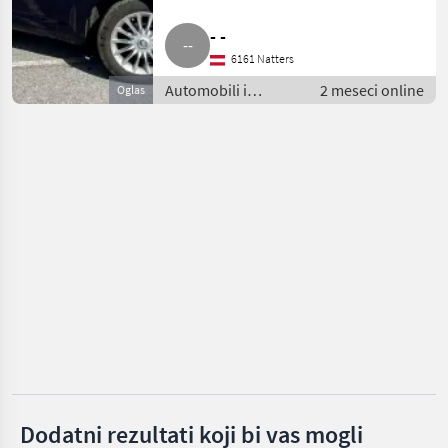
- -
Skoda
6161 Natters
Mercedes
Automobili i
2 meseci online
Oglas
motocikli /
Ford
Limuzine
Fiat
Nissan
Prikaži
sve
(19)
MARKETPLACE
Ponude
Marketplace
Oglasi
trgovaca
Dodatni rezultati koji bi vas mogli