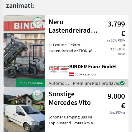
zanimati:
Nero
3.799
Lastendreirad
€
Thunder PRO
sa 20% PDV-
✨ EcoLine Elektro-
a
TukTuk
3.165,83 €
Lastendreirad AKTION ✔️
neto
Modell : NERO Thunder PRO
✔️ in serienmäßiger
BINDER Franz GmbH & CoKG
Ausführung ✔️ mit 45km/h
und Dach ✔️ optimal für
3654 Raxendorf
jeden Betrieb, Hof oder
Automobili
Premium Plus prodavac
Polovna mašina
i
Sonstige
9.000
motocikli
/ Nero
Mercedes Vito
€
bez PDV-a
Schöner Camping Bus im
Top Zustand 125000km Als
Transporter und Camper