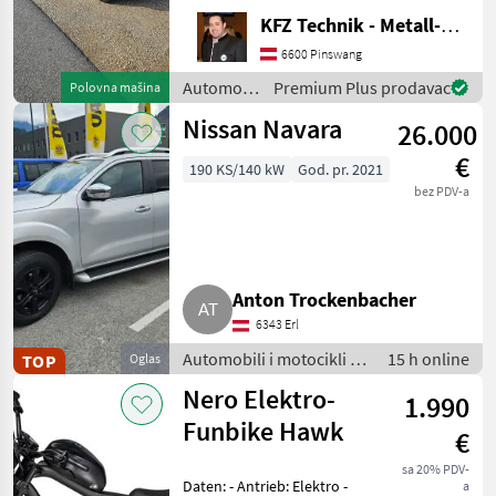
Einsatzbar Navi
KFZ Technik - Metall-Maschinenbau Wörle
Rückkamera Kein Allrad 3-
Sitzer Diesel 130PS 2
6600 Pinswang
Besitzer Automobili i
Automobili
Premium Plus prodavac
Polovna mašina
i
Nissan Navara
26.000
motocikli
/ Sonstige
€
190 KS/140 kW
God. pr. 2021
bez PDV-a
Anton Trockenbacher
6343 Erl
Automobili i motocikli /
15 h online
TOP
Oglas
Terenci-Offroaderi
Nero Elektro-
1.990
Funbike Hawk
€
sa 20% PDV-
Daten: - Antrieb: Elektro -
a