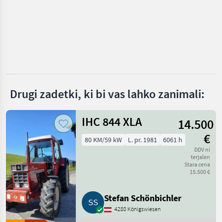
John Deere
Fendt
New Holland
Steyr
Drugi zadetki, ki bi vas lahko zanimali:
Claas
Prikaži
IHC 844 XLA
14.500
vse
(48)
€
80 KM/59 kW
L. pr. 1981
6061 h
MARKETPLACE
DDV ni
terjalen
Stara cena
Ponudbe
Mali
Marketplace
15.500 €
trgovcev
oglasi
Stefan Schönbichler
4280 Königswiesen