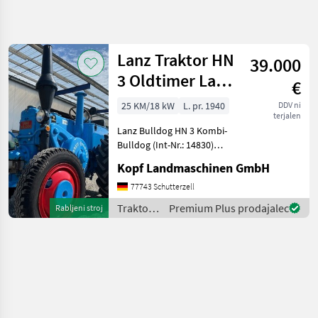
Natančnejše
iskanje
Lanz Traktor HN
39.000
Kategorija
Država
Filtri
4
3 Oldtimer Lanz
€
Bullldog restaur
25 KM/18 kW
L. pr. 1940
DDV ni
Prikaži 1
TRENUTNA
Ponastavi
terjalen
POT
rezultatov
Lanz Bulldog HN 3 Kombi-
Kmetijska
Bulldog (Int-Nr.: 14830)
tehnika
Baujahr 1940 25 PS 30/32
Kopf Landmaschinen GmbH
km/H 4, 7 l Hubraum 850
Traktor
U/min. Drehzahl 300
77743 Schutterzell
Standardni
U/min. Leerlauf Drehzahl
Traktor
Traktor /
Premium Plus prodajalec
Rabljeni stroj
210 mm Kolbenhub 170 m
Lanz
Lanz
IZBERITE
KATEGORIJO
Lanz