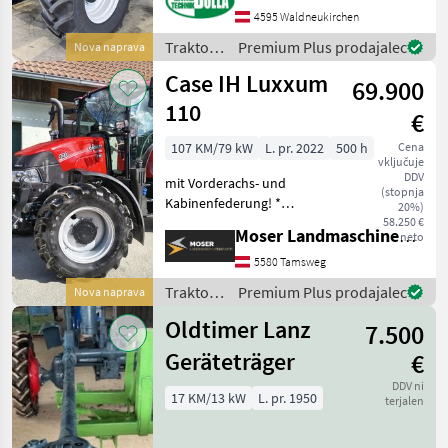
Gang Getriebe mit Power
4595 Waldneukirchen
Shuttle und Lastschaltung
Traktor /
Premium Plus prodajalec
Nova naprava
+ 4-fach Lastschalt
Case IH
Case IH Luxxum
69.900
110
€
107 KM/79 kW
L. pr. 2022
500 h
Cena
vključuje
DDV
mit Vorderachs- und
(stopnja
Kabinenfederung! *
20%)
Erstzulassung 2022 *
58.250 €
Moser Landmaschinenhandel
neto
Betriebsstunden: ca. 500h *
4 Zylinder Common Rail
5580 Tamsweg
Turbodieselmotor mit
Traktor /
Premium Plus prodajalec
Nova naprava
Ladeluftkühlung und 107
Case IH
PS N
Oldtimer Lanz
7.500
Geräteträger
€
DDV ni
17 KM/13 kW
L. pr. 1950
terjalen