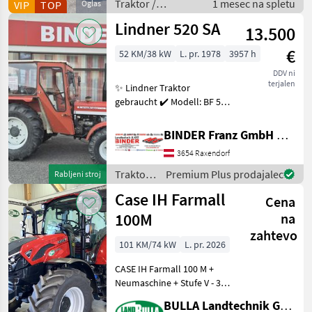
Traktor /
1 mesec na spletu
VIP
TOP
Oglas
Standardni
Lindner 520 SA
13.500
traktor
€
52 KM/38 kW
L. pr. 1978
3957 h
DDV ni
terjalen
✨ Lindner Traktor
gebraucht ✔️ Modell: BF 520
SA ✔️ in serienmäßiger
Ausführung ✔️ 3 Zyl.
BINDER Franz GmbH & CoKG
Perkins Motor ✔️ Leistung:
3654 Raxendorf
52PS ✔️ Hubraum: 2.502
cm³ ✔️ Allrad lasts
Traktor /
Premium Plus prodajalec
Rabljeni stroj
Lindner
Case IH Farmall
Cena
100M
na
zahtevo
101 KM/74 kW
L. pr. 2026
CASE IH Farmall 100 M +
Neumaschine + Stufe V - 3, 6
Liter Motor +
BULLA Landtechnik GmbH
Drehzahlspeicher + 16/16