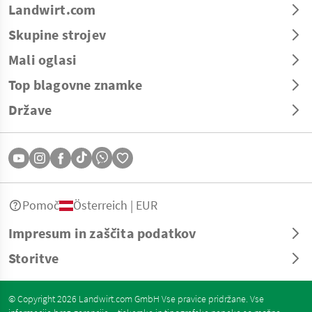
Landwirt.com
Skupine strojev
Mali oglasi
Top blagovne znamke
Države
Pomoč
Österreich | EUR
Impresum in zaščita podatkov
Storitve
© Copyright 2026 Landwirt.com GmbH Vse pravice pridržane. Vse