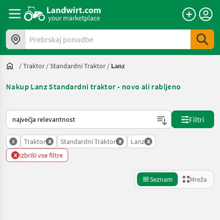
Prebrskaj ponudbe
/
Traktor
/
Standardni Traktor
/
Lanz
Nakup Lanz Standardni traktor - novo ali rabljeno
Tako je razvrščeno na Landwirt.com
Filtri
x
x
x
x
Traktor
Standardni Traktor
Lanz
x
Izbriši vse filtre
Seznam
Mreža