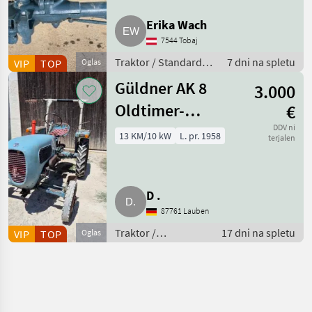
Erika Wach
7544 Tobaj
Traktor / Standardni
7 dni na spletu
VIP
TOP
Oglas
traktor
Güldner AK 8
3.000
Oldtimer-
€
Traktor
DDV ni
13 KM/10 kW
L. pr. 1958
terjalen
D .
87761 Lauben
Traktor /
17 dni na spletu
VIP
TOP
Oglas
Starodobni traktor