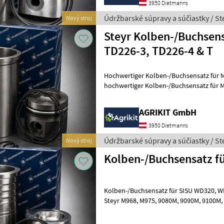
3950 Dietmanns
Údržbarské súpravy a súčiastky / St
Nový stroj
Steyr Kolben-/Buchsen
TD226-3, TD226-4 & T
Hochwertiger Kolben-/Buchsensatz für MWM
hochwertiger Kolben-/Buchsensatz für
sich ideal für die professionelle Motor
AGRIKIT GmbH
3950 Dietmanns
Údržbarské súpravy a súčiastky / St
Nový stroj
Kolben-/Buchsensatz fü
Kolben-/Buchsensatz für SISU WD320, WD420 & WD620 | Passend für
Steyr M968, M975, 9080M, 9090M, 9100M, M9078, M9086, M9094, 9115,
9125, 9145, 9155, 9160, 9170, 9180,