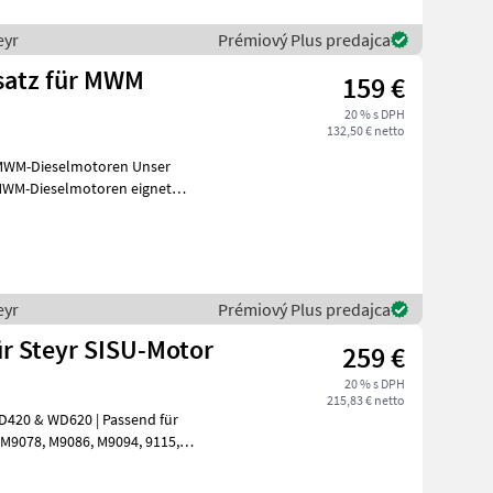
eyr
Prémiový Plus predajca
satz für MWM
159 €
20 % s DPH
132,50 € netto
-Dieselmotoren Unser
 MWM-Dieselmotoren eignet
eyr
Prémiový Plus predajca
r Steyr SISU-Motor
259 €
20 % s DPH
215,83 € netto