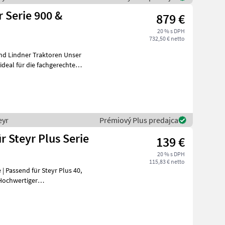
 Serie 900 &
879 €
20 % s DPH
732,50 € netto
Lindner Traktoren Unser
deal für die fachgerechte
eyr
Prémiový Plus predajca
 Steyr Plus Serie
139 €
20 % s DPH
115,83 € netto
| Passend für Steyr Plus 40,