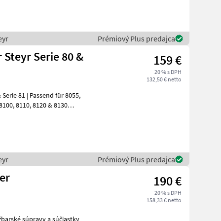
eyr
Prémiový Plus predajca
 Steyr Serie 80 &
159 €
20 % s DPH
132,50 € netto
Serie 81 | Passend für 8055,
eyr
Prémiový Plus predajca
er
190 €
20 % s DPH
158,33 € netto