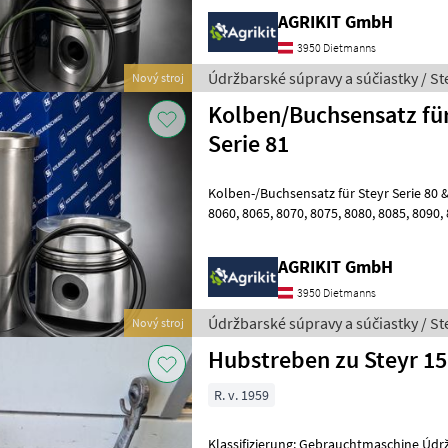
AGRIKIT GmbH
3950 Dietmanns
Údržbarské súpravy a súčiastky / St
Nový stroj
Kolben/Buchsensatz für
Serie 81
Kolben-/Buchsensatz für Steyr Serie 80 & 
8060, 8065, 8070, 8075, 8080, 8085, 8090, 8100, 8110, 8120 & 8130
Hochwertiger Kolben-/Buchs
AGRIKIT GmbH
3950 Dietmanns
Údržbarské súpravy a súčiastky / St
Nový stroj
Hubstreben zu Steyr 15
R. v. 1959
Klassifizierung: Gebrauchtmaschine Údržbarské súpravy a súčiastky