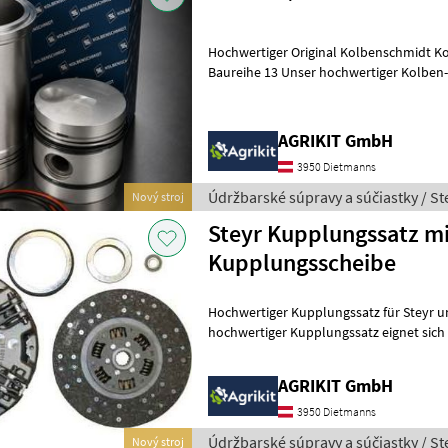
Hochwertiger Original Kolbenschmidt Ko
Baureihe 13 Unser hochwertiger Kolben-/Buchsensatz in Original
Kolbenschmidt (KS) Qualität eigne
AGRIKIT GmbH
3950 Dietmanns
Údržbarské súpravy a súčiastky / St
Nový stroj
Steyr Kupplungssatz mi
Kupplungsscheibe
Hochwertiger Kupplungssatz für Steyr und 
hochwertiger Kupplungssatz eignet sich i
Reparatur oder Instandsetzung d
AGRIKIT GmbH
3950 Dietmanns
Údržbarské súpravy a súčiastky / St
Nový stroj