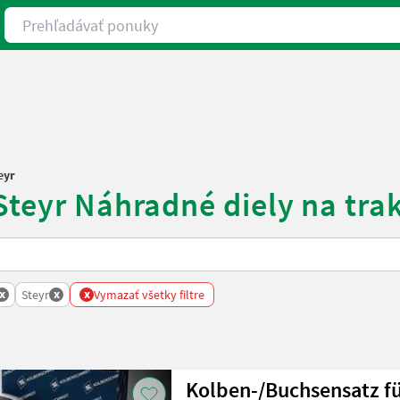
Prehľadávať ponuky
eyr
Steyr Náhradné diely na tra
x
x
x
Steyr
Vymazať všetky filtre
Kolben-/Buchsensatz fü