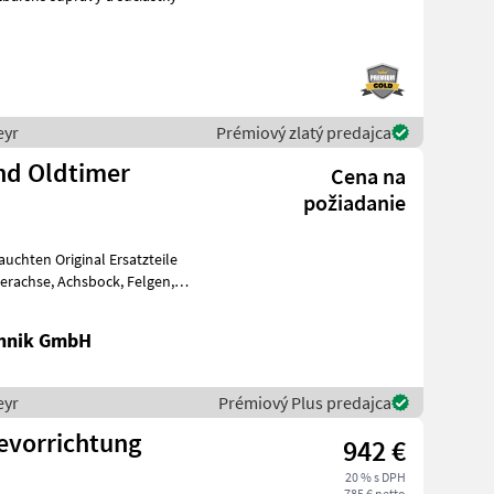
eyr
Prémiový zlatý predajca
und Oldtimer
Cena na
požiadanie
uchten Original Ersatzteile
chnik GmbH
eyr
Prémiový Plus predajca
evorrichtung
942 €
20 % s DPH
785 € netto