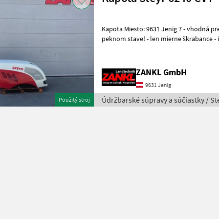
Kapota Miesto: 9631 Jenig 7 - vhodná pre Steyr 6240 CVT - vo veľmi
peknom stave! - len mierne škrabance - ih
SÚKROMNÝ PREDAJ! Tím Zankl Profit
ZANKL GmbH
9631 Jenig
Údržbarské súpravy a súčiastky / St
Použitý stroj