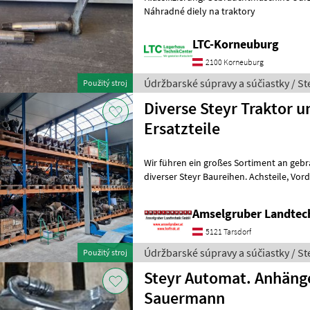
Náhradné diely na traktory
LTC-Korneuburg
2100 Korneuburg
Údržbarské súpravy a súčiastky / St
Použitý stroj
Diverse Steyr Traktor 
Ersatzteile
Wir führen ein großes Sortiment an gebra
diverser Steyr Baureihen. Achsteile, Vorderachse, Achsbock, Felgen,
Motoren, Getriebe, Hinterac
Amselgruber Landte
5121 Tarsdorf
Údržbarské súpravy a súčiastky / St
Použitý stroj
Steyr Automat. Anhäng
Sauermann