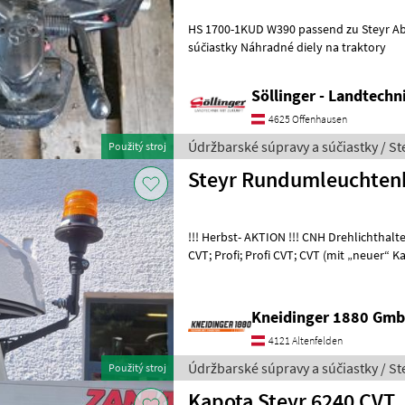
HS 1700-1KUD W390 passend zu Steyr Absolut Údržbarské 
súčiastky Náhradné diely na traktory
Söllinger - Landtech
4625 Offenhausen
Údržbarské súpravy a súčiastky / St
Použitý stroj
Steyr Rundumleuchtenha
!!! Herbst- AKTION !!! CNH Drehlichthalter zum Klappen für: Expert
CVT; Profi; Profi CVT; CVT (mit „neuer“ 
CVT; Terrus CVT CNH T
Kneidinger 1880 Gmb
4121 Altenfelden
Údržbarské súpravy a súčiastky / St
Použitý stroj
Kapota Steyr 6240 CVT