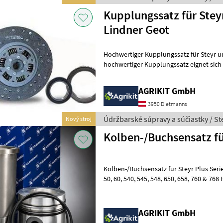
Kupplungssatz für Steyr
Lindner Geot
Hochwertiger Kupplungssatz für Steyr und 
hochwertiger Kupplungssatz eignet sich i
Reparatur oder Instandsetzung d
AGRIKIT GmbH
3950 Dietmanns
Údržbarské súpravy a súčiastky / St
Nový stroj
Kolben-/Buchsensatz für
Kolben-/Buchsensatz für Steyr Plus Serie 
50, 60, 540, 545, 548, 650, 658, 760 & 768 Hochwertiger
Kolben-/Buchsensatz für Steyr Plus Tra
AGRIKIT GmbH