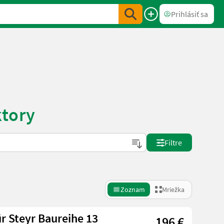
Prihlásiť sa
ktory
Filtre
Zoznam
Mriežka
r Steyr Baureihe 13
196 €