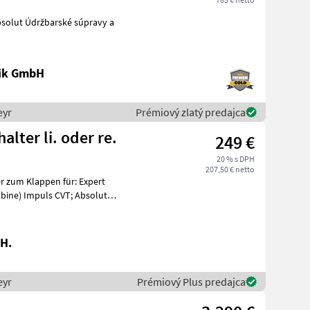
súpravy a
nik GmbH
eyr
Prémiový zlatý predajca
lter li. oder re.
249 €
20 % s DPH
207,50 € netto
Kabine) Impuls CVT; Absolut
H.
eyr
Prémiový Plus predajca