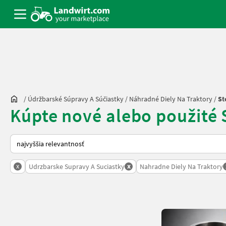
/
Údržbarské Súpravy A Súčiastky
/
Náhradné Diely Na Traktory
/
St
Kúpte nové alebo použité 
Takto sa vykonáva triedenie na Landwirt.com
x
x
Udrzbarske Supravy A Suciastky
Nahradne Diely Na Traktory