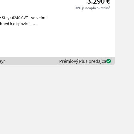
3.290 €
DPH je neaplikovateľné
neď k dispozícii! -
eyr
Prémiový Plus predajca