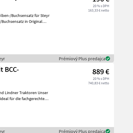
20 % s DPH
163,33 € netto
lben-/Buchsensatz für Steyr
eyr
Prémiový Plus predajca
t BCC-
889 €
20 % s DPH
740,83 € netto
Lindner Traktoren Unser
deal für die fachgerechte
eyr
Prémiový Plus predajca