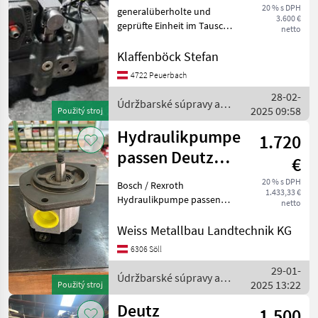
20 % s DPH
generalüberholte und
3.600 €
geprüfte Einheit im Tausch
netto
Údržbarské súpravy a
súčiastky Náhradné diely
Klaffenböck Stefan
na traktory
4722 Peuerbach
28-02-
Údržbarské súpravy a
2025 09:58
Použitý stroj
súčiastky / Deutz Fahr
Hydraulikpumpe
1.720
passen Deutz
€
Fahr
20 % s DPH
Bosch / Rexroth
1.433,33 €
Hydraulikpumpe passend
netto
zu Deutz Fahr Es handelt
sich hierbei um eine neue
Weiss Metallbau Landtechnik KG
Bosch / Rexroth
6306 Söll
Hydraulikpumpe passend
29-01-
zu Deutz Fahr Agrotron
Údržbarské súpravy a
2025 13:22
MK1 (4.70, 4
Použitý stroj
súčiastky / Deutz Fahr
Deutz
1.500