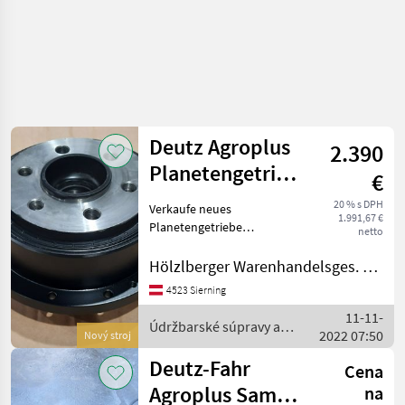
Deutz Agroplus
2.390
Planetengetriebe
€
NEU
20 % s DPH
Verkaufe neues
1.991,67 €
Planetengetriebe
netto
Alternativersatzteil
passend zu: Deutz
Hölzlberger Warenhandelsges. m. b. H.
Agroplus, Agrolux, Serie 5D
4523 Sierning
Same Dorado, Argon
11-11-
Lamborghini Sprint und
Údržbarské súpravy a
2022 07:50
Crono R2 Hürlimann X
Nový stroj
súčiastky / Deutz Fahr
Deutz-Fahr
Cena
Agroplus Same
na