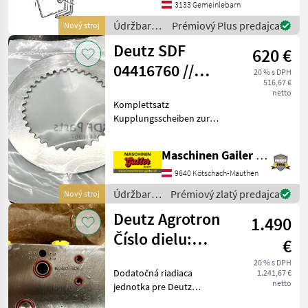
súčiastky Náhradné diely
3133 Gemeinlebarn
na traktory
Údržbarské
Prémiový Plus predajca
Nový stroj
súpravy a
Deutz SDF
620 €
súčiastky /
Deutz Fahr
04416760 //
20 % s DPH
516,67 €
04416967 AV35
netto
Komplettsatz
Kupplungsscheiben
Kupplungsscheiben zur
Deutz Agrotron Baureihe
14x Art.Nr.: " - " -
Maschinen Gailer GmbH
Aussenlamelle
Kupplungsscheibe AV35
9640 Kötschach-Mauthen
34€/Stk 14x Art.Nr.: " - "
Údržbarské
Prémiový zlatý predajca
Nový stroj
súpravy a
Deutz Agrotron
1.490
súčiastky
/ Deutz
Číslo dielu:
€
Fahr
2.3729.005.0/10
20 % s DPH
Dodatočná riadiaca
1.241,67 €
Prídavný
netto
jednotka pre Deutz
ovládač
Agrotron 6180 TTV a ďalšie