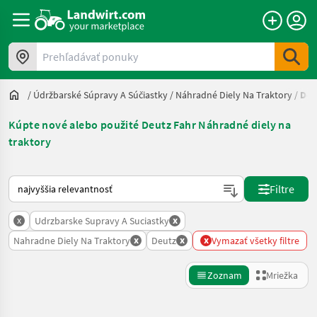
Prehľadávať ponuky
/
Údržbarské Súpravy A Súčiastky
/
Náhradné Diely Na Traktory
/
Deu
Kúpte nové alebo použité Deutz Fahr Náhradné diely na
traktory
Takto sa vykonáva triedenie na Landwirt.com
Filtre
x
x
Udrzbarske Supravy A Suciastky
x
x
x
Nahradne Diely Na Traktory
Deutz
Vymazať všetky filtre
Zoznam
Mriežka