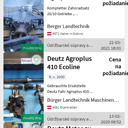
požiadani
Dorado
Kompletter Zahnradsatz
20/10 Getriebe ,
Achstrichter links und
rechts , Hydraulikpumpe,
Berger Landtechnik
Lenkhydraulikpumpe,
9971 Matrei in Osttirol
Lenkzylinder, Spurstangen ,
22-03-
Unterlenker links und
Údržbarské súpravy a
2021 18:01
rechts mit
Použitý stroj
súčiastky / Deutz Fahr
Deutz Agroplus
Cena
410 Ecoline
na
požiadani
R. v. 2000
Gebrauchte Ersatzteile
Deutz Fahr Agroplus 410
Ecoline Same Dorado 3" 80
Bürger Landtechnik Maschinenbau
Zögern Sie nicht uns zu
9861 Eisentratten
kontaktieren entweder per
e Mail oder auf unserer Onl
13-02-
Použitý stroj
Údržbarské súpravy a
2020 08:52
súčiastky / Deutz Fahr