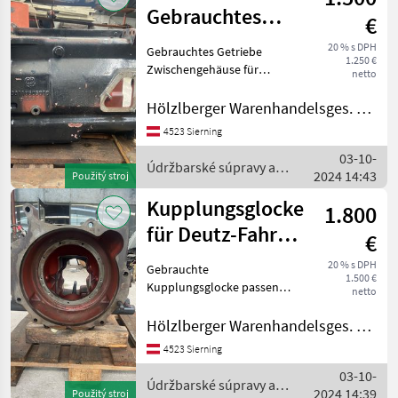
Gebrauchtes
€
Zwischengehäuse
20 % s DPH
Gebrauchtes Getriebe
1.250 €
Zwischengehäuse für
netto
Deutz-Fahr Agroplus 75, 85,
95, 100 mit Powershuttel.
Hölzlberger Warenhandelsges. m. b. H.
Originalersatzteilnummer:
4523 Sierning
0.011.8605.0/10 Údržbarské
03-10-
súpravy a súč
Údržbarské súpravy a
2024 14:43
Použitý stroj
súčiastky / Deutz Fahr
Kupplungsglocke
1.800
für Deutz-Fahr
€
Agroplus
20 % s DPH
Gebrauchte
1.500 €
Kupplungsglocke passend
netto
für Agroplus 75, 85, 95, 100
mit Powershuttel.
Hölzlberger Warenhandelsges. m. b. H.
Orignalersatzteilnummer:
4523 Sierning
0.010.5259.0/80 Údržbarské
03-10-
súpravy a súčiastky
Údržbarské súpravy a
2024 14:39
Náhradné
Použitý stroj