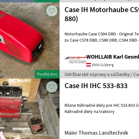
Case IH Motorhaube CS
880)
Motorhaube Case CS94 DBD - Original TeileNr.: 1-34-613-880 - Passend
zu Case CS78 DBD, CS86 DBD, CS94 DBD - Haube ist leicht verzogen -
Leichte Lackschäden
WOHLLAIB Karl Gesm
6934 Sulzberg
Údržbarské súpravy a súčiastky / Ca
Použitý stroj
Case IH IHC 533-833
Rôzne Náhradné diely pre IHC 533-833 Údržbarské súpravy a súčiastky
Náhradné diely na traktory
Maier Thomas Landtechnik