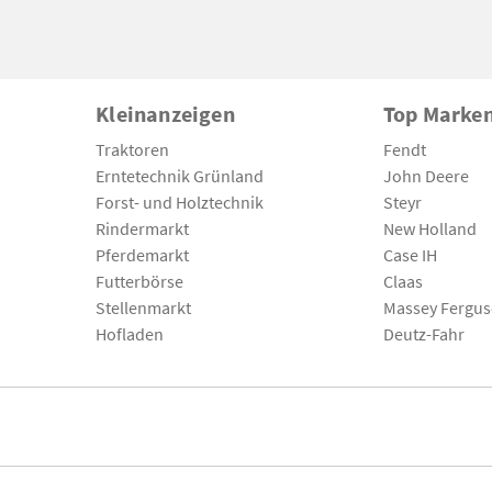
Kleinanzeigen
Top Marke
Traktoren
Fendt
Erntetechnik Grünland
John Deere
Forst- und Holztechnik
Steyr
Rindermarkt
New Holland
Pferdemarkt
Case IH
Futterbörse
Claas
Stellenmarkt
Massey Fergu
Hofladen
Deutz-Fahr