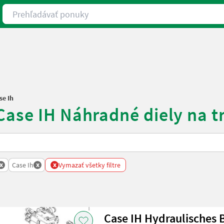
Prehľadávať ponuky
se Ih
Case IH Náhradné diely na t
x
x
x
Case Ih
Vymazať všetky filtre
Case IH Hydraulisches 