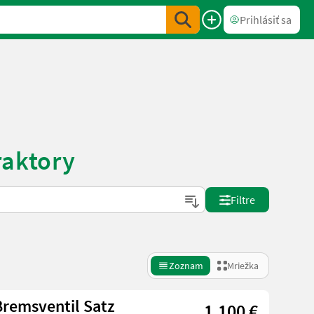
Prihlásiť sa
raktory
Filtre
Zoznam
Mriežka
Bremsventil Satz
1.100 €