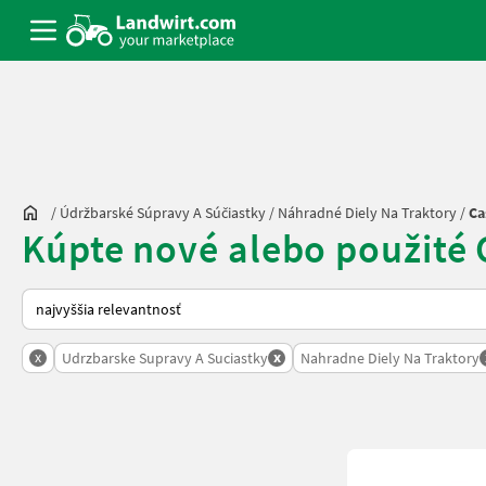
/
Údržbarské Súpravy A Súčiastky
/
Náhradné Diely Na Traktory
/
Ca
Kúpte nové alebo použité 
Takto sa vykonáva triedenie na Landwirt.com
x
x
Udrzbarske Supravy A Suciastky
Nahradne Diely Na Traktory