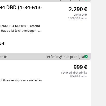
94 DBD (1-34-613-
2.290 €
20 % s DPH
1.908,33 € netto
bH
se IH
Prémiový Plus predajca
999 €
s DPH od obchodníka
884,07 € netto