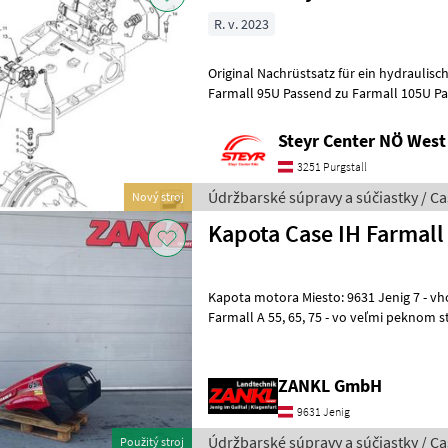
R. v. 2023
Original Nachrüstsatz für ein hydraulis
Farmall 95U Passend zu Farmall 105U P
Údržbarské súpravy a súčiastky Náhra
Steyr Center NÖ West
3251 Purgstall
Údržbarské súpravy a súčiastky / Ca
Nový stroj
Kapota Case IH Farmall 
Kapota motora Miesto: 9631 Jenig 7 - vhodná pre modely Case IH
Farmall A 55, 65, 75 - vo veľmi peknom stave! - len mierne škrabance -
ihneď k dispozícii! - SÚKRO
ZANKL GmbH
9631 Jenig
Údržbarské súpravy a súčiastky / Ca
Použitý stroj