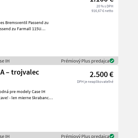
20 % s DPH
916,67 € netto
ches Bremsventil Passend zu
assend zu Farmall 115U
se IH
Prémiový Plus predajca
A – trojvalec
2.500 €
DPH je neaplikovateľné
se IH
Prémiový Plus predajca