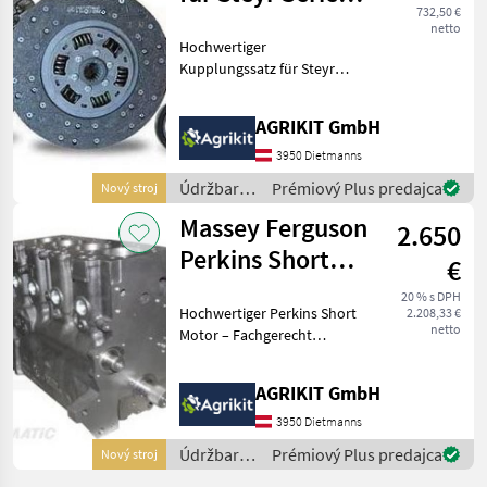
732,50 €
900 & Lindner
netto
Hochwertiger
Geot
Kupplungssatz für Steyr
und Lindner Traktoren
Unser hochwertiger
AGRIKIT GmbH
Kupplungssatz eignet sich
ideal für die fachgerechte
3950 Dietmanns
Reparatur oder
Údržbarské
Prémiový Plus predajca
Nový stroj
Instandsetzung d
súpravy a
Massey Ferguson
2.650
súčiastky /
Steyr
Perkins Short
€
Motor A4.236,
20 % s DPH
Hochwertiger Perkins Short
2.208,33 €
AT4.236 & A4.248
netto
Motor – Fachgerecht
aufgebaut nach
Werksvorschrift Unser
AGRIKIT GmbH
Perkins Short Motor ist die
ideale Lösung für eine
3950 Dietmanns
professionelle
Údržbarské
Prémiový Plus predajca
Nový stroj
Motorinstand
súpravy a