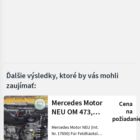
VYBRAŤ
KATEGÓRIU
Mercedes
Steyr
New Holland
Fendt
Ďalšie výsledky, ktoré by vás mohli
Same
zaujímať:
Lindner
Zobraziť
Mercedes Motor
Cena
všetkých
NEU OM 473,
na
21
požiadani
502, 470, 936,
MARKETPLACE
Mercedes Motor NEU (Int.
471, 4
Nr. 17650) Für Feldhäcksler,
Ponuky
Drobné
Marketplace
Mähdrescher und