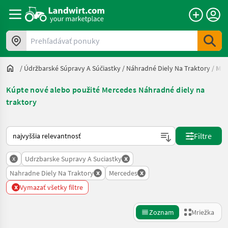
Prehľadávať ponuky
/
Údržbarské Súpravy A Súčiastky
/
Náhradné Diely Na Traktory
/
Mer
Kúpte nové alebo použité Mercedes Náhradné diely na
traktory
Takto sa vykonáva triedenie na Landwirt.com
Filtre
x
x
Udrzbarske Supravy A Suciastky
x
x
Nahradne Diely Na Traktory
Mercedes
x
Vymazať všetky filtre
Zoznam
Mriežka